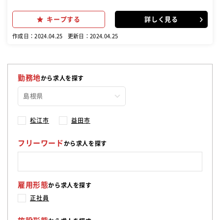
文に合わせて調理をお願いします♪ ▼ホール お客様が来店⇒席へのご
案内・オーダー取り・料理の提供 お帰りの際は⇒会計対応・片付けな
キープする
詳しく見る
ど接客全般 まずは、一通りの業務をマスターしていただき将来的には
店長候補業務をお任せします◎ (店舗マネジメント、アルバイトの面
作成日：2024.04.25
更新日：2024.04.25
接といった店舗運営業務) マニュアル完備・不明点は先輩に聞ける環
境です！ お客様に「元気を持って帰ってもらえる」お店を一緒に作り
ましょう♪
勤務地
から求人を探す
松江市
益田市
フリーワード
から求人を探す
雇用形態
から求人を探す
正社員