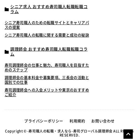
シニア求人 おすすめ寿司職人転職転職コ
ラム
シニア寿司職人のための転職サイトとキャリアパ
スの提案
シニア寿司職人の転職に関する需要と成功の秘訣
調理師会 おすすめ寿司職人転職転職コラ
ム
寿司調理師会の仕事と魅力、寿司職人を目指すた
めのステップ
調理師会の基本料金や募集要項、三長会の活動と
国別での仕事
寿司調理師会への入会メリットや東京のおすすめ
ご紹介
プライバシーポリシー
利用規約
お問い合わせ
Copyright © -寿司職人の転職・求人なら-寿司グローバル調理師会 ALL RIGHTS
RESERVED.