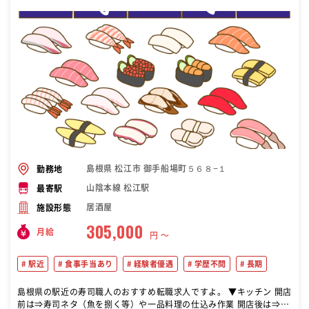
島根県 松江市 御手船場町５６８−１
勤務地
山陰本線 松江駅
最寄駅
居酒屋
施設形態
305,000
月給
円 〜
駅近
食事手当あり
経験者優遇
学歴不問
長期
島根県の駅近の寿司職人のおすすめ転職求人ですよ。 ▼キッチン 開店
前は⇒寿司ネタ（魚を捌く等）や一品料理の仕込み作業 開店後は⇒注