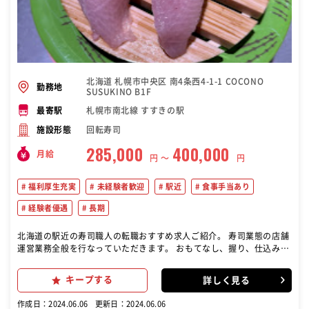
北海道 札幌市中央区 南4条西4-1-1 COCONO
勤務地
SUSUKINO B1F
札幌市南北線 すすきの駅
最寄駅
回転寿司
施設形態
285,000
400,000
月給
円 〜
円
福利厚生充実
未経験者歓迎
駅近
食事手当あり
経験者優遇
長期
北海道の駅近の寿司職人の転職おすすめ求人ご紹介。 寿司業態の店舗
運営業務全般を行なっていただきます。 おもてなし、握り、仕込み、
衛生、採用、教育、販促、数値管理など、経験と段階をふんで、店舗
運営に関するあらゆる業務を行って頂きます。
キープする
詳しく見る
作成日：2024.06.06
更新日：2024.06.06