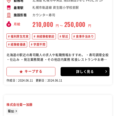
北海道 札幌市中央区 南四条西5-8-1 F45ビル 1F
勤務地
札幌市軌道線 資生館小学校前駅
最寄駅
カウンター寿司
施設形態
210,000
250,000
月給
円 〜
円
福利厚生充実
未経験者歓迎
駅近
食事手当あり
経験者優遇
学歴不問
北海道の駅近の寿司職人の求人や転職情報おすすめ。 ・寿司調理全般
・仕込み ・発注業務関連 ・その他店内業務 和食レストランやお寿司
屋でご勤務頂く寿司職人を増員募集です！ 一人一人の時間外削減を目
指し、お休みをしっかりとれる体制強化のための募集です！ 【経験者
キープする
詳しく見る
採用強化中！】 飲食店やお寿司屋さんでのお寿司の握り業務経験者は
即戦力としてご活躍頂けるような給与のご提案をさせていただきま
作成日：2024.06.11
更新日：2024.06.11
す。 ベテランの方には更に上位職としてのご入社も可能ですので、ぜ
ひ一度ご面談させて頂きたいです。
株式会社菊一加藤
菊鮨