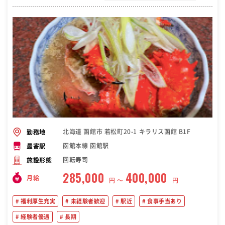
北海道 函館市 若松町20-1 キラリス函館 B1F
勤務地
函館本線 函館駅
最寄駅
回転寿司
施設形態
285,000
400,000
月給
円 〜
円
福利厚生充実
未経験者歓迎
駅近
食事手当あり
経験者優遇
長期