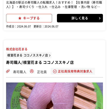
北海道の駅近の寿司職人の転職求人！おすすめ！ 【仕事内容（寿司職
人）】 ・寿司づくり ・仕入れ ・仕込み ・在庫管理 ・洗い物 など
【仕事内容（和食調理人）】 ・調理（前菜・お刺身・焼物・小鉢な
ど） ・仕入れ ・仕込み ・在庫管理 ・洗い物 など 店主はその技能が
キープする
詳しく見る
認められ、厚生労働大臣より“現代の名工”を受賞した人物。 当店で働
けば、一流のスキルが身につくことは間違いなし！ 食材を知り、最大
作成日：2024.06.07
更新日：2024.06.07
限その良さを表現できるようなお料理を一緒につくっていきましょ
う！ ※お仕事は寿司職人・和食調理人のどちらかを選択していただく
形になります。
株式会社花まる
根室花まる ココノススキノ店
寿司職人/根室花まる ココノススキノ店
正社員採用特典対象求人
寿司職人
正社員