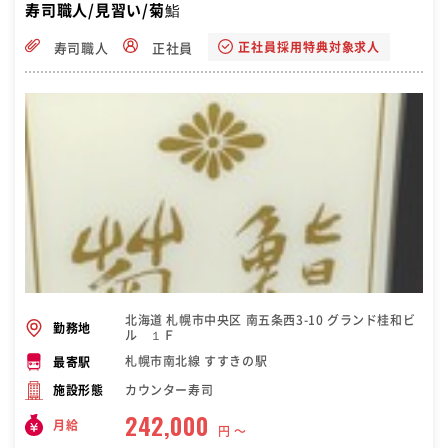
寿司職人/見習い/菊鮨
正社員採用特典対象求人
寿司職人
正社員
北海道 札幌市中央区 南五条西3-10 グランド桂和ビ
勤務地
ル １Ｆ
札幌市南北線 すすきの駅
最寄駅
カウンター寿司
施設形態
242,000
月給
円 〜