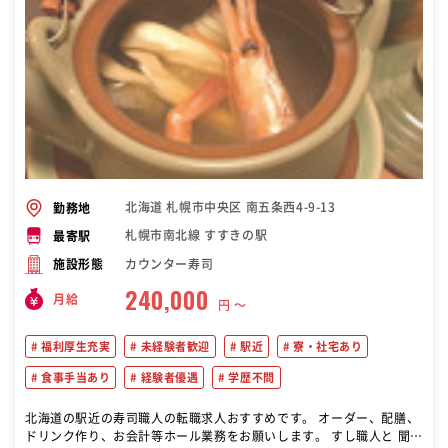
北海道 札幌市中央区 南五条西4-9-13
勤務地
札幌市南北線 すすきの駅
最寄駅
カウンター寿司
施設形態
240,000
月給
円 〜
福利厚生充実
未経験者歓迎
駅近
寮・社宅あり
食事手当あり
経験者優遇
学歴不問
北海道の駅近の寿司職人の転職求人おすすめです。 オーダー、配膳、
ドリンク作り、お会計等ホール業務をお願いします。 すし職人と 聞く