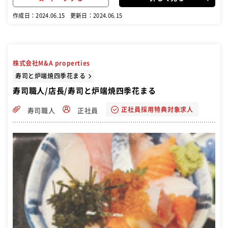
ワークで、お客様に快適な空間を提供！ ・ホールスタッフ同士協力
し、スムーズな接客を行う ・ご要望に迅速に対応 ■調理 ・シャリ炊
作成日：2024.06.15
更新日：2024.06.15
き、魚の仕込み、寿司の握りなど、寿司職人の技を磨こう！ ・伝統的
な握り方を守りつつ、常に新しい技術を取り入れ、お客様に最高の寿
司を提供 ・新鮮な魚介類を丁寧に扱い、素材の味を最大限に引き出す
・衛生管理に十分配慮し、安全な寿司を提供 経験を活かして、花まる
の寿司を一緒に作り上げよう！ ・寿司業界経験者の方には、これまで
株式会社M&A properties
の経験を活かして活躍していただく場を提供 ・飲食業界経験者の方に
は、これまで培ってきたスキルを活かして、花まるの寿司作りに貢献
寿司と炉端焼四季花まる
していただきたい
寿司職人/店長/寿司と炉端焼四季花まる
正社員採用特典対象求人
寿司職人
正社員