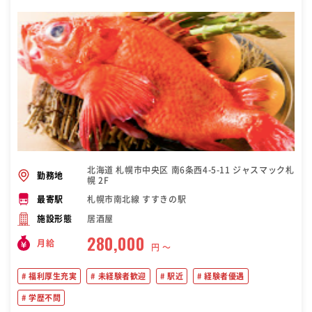
北海道 札幌市中央区 南6条西4-5-11 ジャスマック札
勤務地
幌 2F
札幌市南北線 すすきの駅
最寄駅
居酒屋
施設形態
280,000
月給
円 〜
福利厚生充実
未経験者歓迎
駅近
経験者優遇
学歴不問