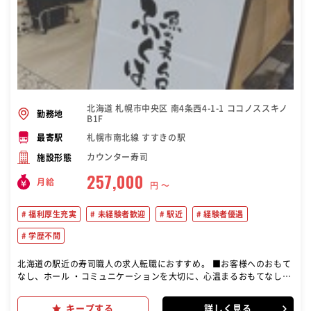
北海道 札幌市中央区 南4条西4-1-1 ココノススキノ
勤務地
B1F
札幌市南北線 すすきの駅
最寄駅
カウンター寿司
施設形態
257,000
月給
円 〜
福利厚生充実
未経験者歓迎
駅近
経験者優遇
学歴不問
北海道の駅近の寿司職人の求人転職におすすめ。 ■お客様へのおもて
なし、ホール ・コミュニケーションを大切に、心温まるおもてなしを
提供！ ・ご注文を丁寧にお受けし、最高の寿司体験を提供 ・会話を通
して、笑顔と感動を届ける ・清潔感のある明るい店内を維持 ・チーム
キープする
詳しく見る