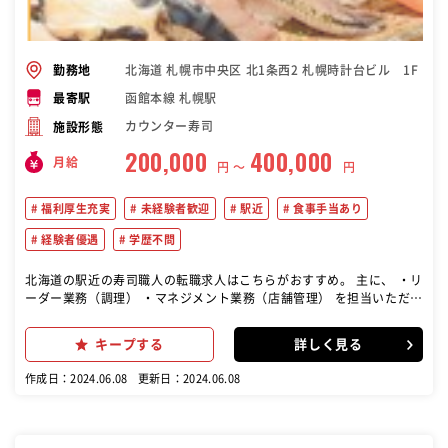
北海道 札幌市中央区 北1条西2 札幌時計台ビル 1F
勤務地
函館本線 札幌駅
最寄駅
カウンター寿司
施設形態
200,000
400,000
月給
円 〜
円
福利厚生充実
未経験者歓迎
駅近
食事手当あり
経験者優遇
学歴不問
北海道の駅近の寿司職人の転職求人はこちらがおすすめ。 主に、 ・リ
ーダー業務（調理） ・マネジメント業務（店舗管理） を担当いただき
ます。 ～詳細～ ○リーダー業務 4つに分かれた調理部門を順に担当し
ます。 1年ですべての部門を学んでいきます。 ○マネジメント業務 仕
キープする
詳しく見る
入れやアルバイトの教育、数値管理 など
作成日：2024.06.08
更新日：2024.06.08