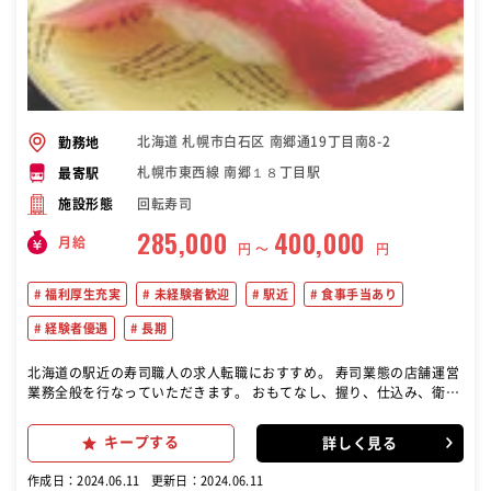
北海道 札幌市白石区 南郷通19丁目南8-2
勤務地
札幌市東西線 南郷１８丁目駅
最寄駅
回転寿司
施設形態
285,000
400,000
月給
円 〜
円
福利厚生充実
未経験者歓迎
駅近
食事手当あり
経験者優遇
長期
北海道の駅近の寿司職人の求人転職におすすめ。 寿司業態の店舗運営
業務全般を行なっていただきます。 おもてなし、握り、仕込み、衛
生、採用、教育、販促、数値管理など、経験と段階をふんで、店舗運
営に関するあらゆる業務を行って頂きます。 ●「花咲学校」という研
キープする
詳しく見る
修プログラムがありますので、店舗でのOJTと並行しながら知識とス
キルを高めて成長できます。 ●料理経験がある方や和食の勉強をした
作成日：2024.06.11
更新日：2024.06.11
い未経験の方など、活躍されています。主任、店長とスピード感を持