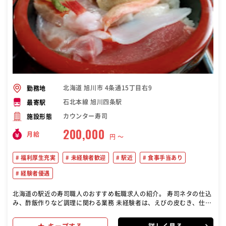
北海道 旭川市 4条通15丁目右9
勤務地
石北本線 旭川四条駅
最寄駅
カウンター寿司
施設形態
200,000
月給
円 〜
福利厚生充実
未経験者歓迎
駅近
食事手当あり
経験者優遇
北海道の駅近の寿司職人のおすすめ転職求人の紹介。 寿司ネタの仕込
み、酢飯作りなど調理に関わる業務 未経験者は、えびの皮むき、仕込
み補助など簡単な作業から少しずつお願いしていきます。 経験者は、
当店の基本ルール(寿司ネタの厚みや提供方法など)を共有した上で、