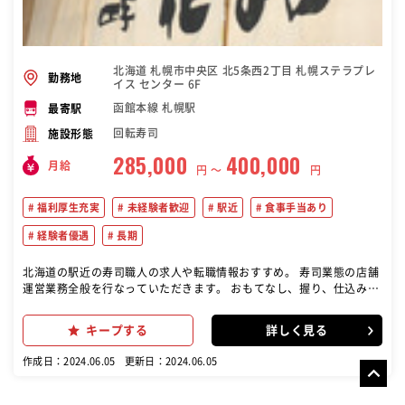
北海道 札幌市中央区 北5条西2丁目 札幌ステラプレ
勤務地
イス センター 6F
函館本線 札幌駅
最寄駅
回転寿司
施設形態
285,000
400,000
月給
円 〜
円
福利厚生充実
未経験者歓迎
駅近
食事手当あり
経験者優遇
長期
北海道の駅近の寿司職人の求人や転職情報おすすめ。 寿司業態の店舗
運営業務全般を行なっていただきます。 おもてなし、握り、仕込み、
衛生、採用、教育、販促、数値管理など、経験と段階をふんで、店舗
運営に関するあらゆる業務を行って頂きます。 ●「花咲学校」という
キープする
詳しく見る
研修プログラムがありますので、店舗でのOJTと並行しながら知識と
スキルを高めて成長できます。 ●料理経験がある方や和食の勉強をし
作成日：2024.06.05
更新日：2024.06.05
たい未経験の方など、活躍されています。主任、店長とスピード感を
持ったステップアップを期待しています。