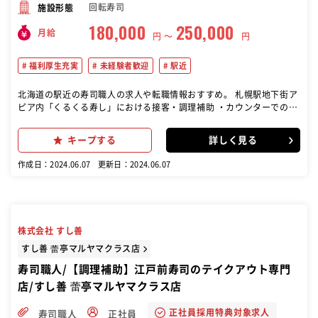
回転寿司
施設形態
180,000
250,000
月給
円 〜
円
福利厚生充実
未経験者歓迎
駅近
北海道の駅近の寿司職人の求人や転職情報おすすめ。 札幌駅地下街ア
ピア内「くるくる寿し」における接客・調理補助 ・カウンターでのオ
ーダー ・料理の提供 ・調理補助 ＊未経験の方でも丁寧に指導致しま
すので、安心してご応募くださ い。
キープする
詳しく見る
作成日：2024.06.07
更新日：2024.06.07
株式会社 すし善
すし善 蕾亭マルヤマクラス店
寿司職人/【調理補助】江戸前寿司のテイクアウト専門
店/すし善 蕾亭マルヤマクラス店
正社員採用特典対象求人
寿司職人
正社員