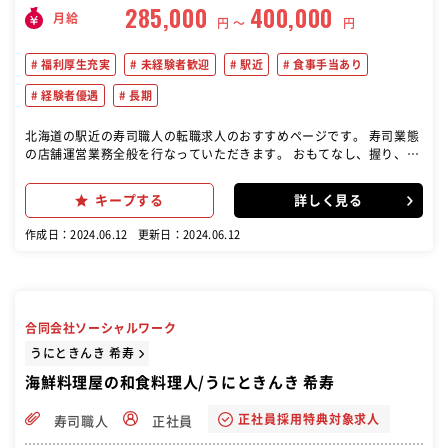
285,000
400,000
月給
円 〜
円
福利厚生充実
未経験者歓迎
駅近
食事手当あり
経験者優遇
長期
北海道の駅近の寿司職人の転職求人のおすすめページです。 寿司業態
の店舗運営業務全般を行なっていただきます。 おもてなし、握り、仕
込み、衛生、採用、教育、販促、数値管理など、経験と段階をふん
で、店舗運営に関するあらゆる業務を行って頂きます。 ●「花咲学
キープする
詳しく見る
校」という研修プログラムがありますので、店舗でのOJTと並行しな
がら知識とスキルを高めて成長できます。 ●料理経験がある方や和食
作成日：2024.06.12
更新日：2024.06.12
の勉強をしたい未経験の方など、活躍されています。主任、店長とス
ピード感を持ったステップアップを期待しています。
合同会社ソーシャルワーク
うにときんき 希寿
海鮮料理屋の和食料理人/うにときんき 希寿
正社員採用特典対象求人
寿司職人
正社員