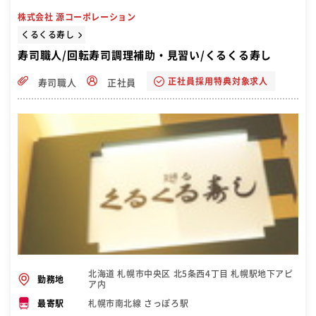
株式会社 源コーポレーション
くるくる寿し
寿司職人/回転寿司調理補助・見習い/くるくる寿し
正社員採用特典対象求人
寿司職人
正社員
北海道 札幌市中央区 北5条西4丁目 札幌駅地下アピ
勤務地
ア内
札幌市南北線 さっぽろ駅
最寄駅