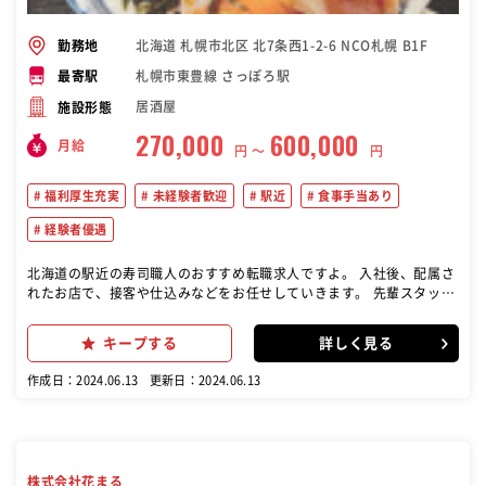
北海道 札幌市北区 北7条西1-2-6 NCO札幌 B1F
勤務地
札幌市東豊線 さっぽろ駅
最寄駅
居酒屋
施設形態
270,000
600,000
月給
円 〜
円
福利厚生充実
未経験者歓迎
駅近
食事手当あり
経験者優遇
北海道の駅近の寿司職人のおすすめ転職求人ですよ。 入社後、配属さ
れたお店で、接客や仕込みなどをお任せしていきます。 先輩スタッフ
が丁寧に指導しますので、にぎりの経験や魚の知識がなくても大丈夫
です。 研修プログラム「花咲学校」では、入社後1年間は月2回程度、
キープする
詳しく見る
座学や調理、にぎりの練習などを実施。 忙しい店舗ではなかなか聞き
づらいことも、研修中にゆっくり確認できます。 スピーディーに成長
作成日：2024.06.13
更新日：2024.06.13
でき、職人がめざせる環境があることが当社の大きな特長です
株式会社花まる