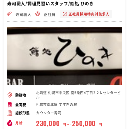
寿司職人/調理見習いスタッフ/鮨処 ひのき
正社員採用特典対象求人
寿司職人
正社員
北海道 札幌市中央区 南5条西4丁目2-2 Nセンタービ
勤務地
ル
札幌市南北線 すすきの駅
最寄駅
カウンター寿司
施設形態
230,000
250,000
月給
円 〜
円