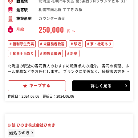
北海道 札幌市中央区 南5条西3 Nグランデビル B1F
勤務地
札幌市南北線 すすきの駅
最寄駅
カウンター寿司
施設形態
250,000
月給
円 〜
福利厚生充実
未経験者歓迎
駅近
寮・社宅あり
食事手当あり
経験者優遇
新卒
北海道の駅近の寿司職人のおすすめ転職求人の紹介。 寿司の調理、ホ
ール業務などをお任せします。 ブランクに関係なく、経験者の方を歓
迎します！ 不安なことはきっちりサポートいたしますのでご安心くだ
さい。
キープする
詳しく見る
作成日：2024.06.06
更新日：2024.06.06
鮨処 ひのき株式会社ひのき
鮨処 ひのき