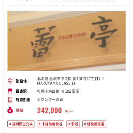
北海道 札幌市中央区 南1条西27丁目1-1
勤務地
MARUYAMA CLASS 1F
札幌市東西線 円山公園駅
最寄駅
カウンター寿司
施設形態
242,000
月給
円 〜
福利厚生充実
未経験者歓迎
駅近
経験者優遇