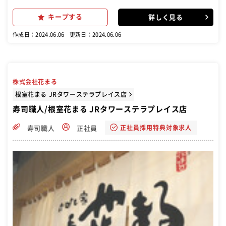
とちょっと怖いイメージがあるかも しれませんが、店長をはじめ気さ
くな方 ばかりで、とても明るい雰囲気の店内です！ チームで助け合う
キープする
詳しく見る
風土なので、一人で不明点を抱え込む心配はございません。未経験者
も歓迎しており、先輩スタッフが丁寧に指導しますので安心してご応
作成日：2024.06.06
更新日：2024.06.06
募ください。 異業種からの挑戦も応援しております
株式会社花まる
根室花まる JRタワーステラプレイス店
寿司職人/根室花まる JRタワーステラプレイス店
正社員採用特典対象求人
寿司職人
正社員