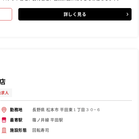
詳しく見る
店
象求人
長野県 松本市 平田東１丁目３０−６
勤務地
篠ノ井線 平田駅
最寄駅
回転寿司
施設形態