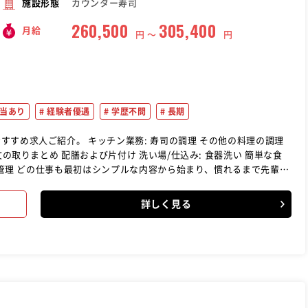
カウンター寿司
施設形態
260,500
305,400
月給
円 〜
円
当あり
経験者優遇
学歴不問
長期
: 寿司の調理 その他の料理の調理
安心して働ける環境です。
詳しく見る