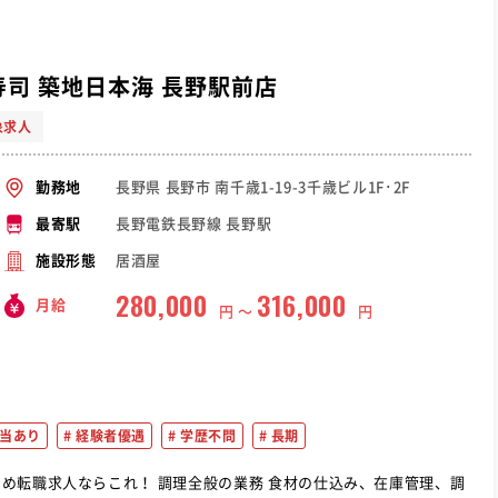
寿司 築地日本海 長野駅前店
象求人
長野県 長野市 南千歳1-19-3千歳ビル1F･2F
勤務地
長野電鉄長野線 長野駅
最寄駅
居酒屋
施設形態
280,000
316,000
月給
円 〜
円
当あり
経験者優遇
学歴不問
長期
の業務 食材の仕込み、在庫管理、調