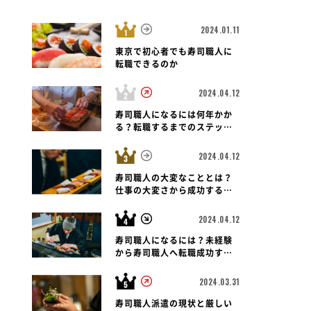
2024.01.11
東京で初心者でも寿司職人に
転職できるのか
2024.04.12
長野県 松本市
寿司職人
長野県 須坂市
寿司職人
長
駅前町
廻転鮨処 海幸の宴（うみのう
や台ずし長野駅
寿司職人になるには何年かか
たげ） 長野須坂店
る？転職するまでのステップ
と未経験者の可能性も紐解く
2024.04.12
寿司職人の大変なこととは？
仕事の大変さから成功する転
職のポイントまで
2024.04.12
寿司職人になるには？未経験
から寿司職人へ転職成功する
ための道のりとポイント
2024.03.31
寿司職人派遣の現状と厳しい