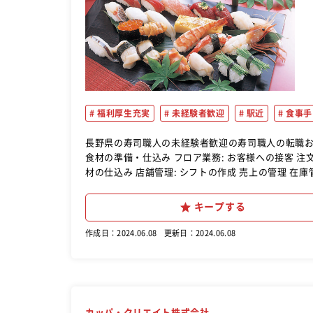
福利厚生充実
未経験者歓迎
駅近
食事手
長野県の寿司職人の未経験者歓迎の寿司職人の転職おすすめ求人ご紹介。 キッチン業務
食材の準備・仕込み フロア業務: お客様への接客 注文の取りまとめ 配膳および片付け 洗い場/仕込み: 食器洗い 簡単な食
材の仕込み 店舗管理: シフトの作成 売上の管理 在庫管理 どの仕事も最初はシンプルな内容から始まり、慣れるまで先輩ス
タッフが丁寧にサポートしてくれます。 未経験でも
キープする
作成日：2024.06.08
更新日：2024.06.08
カッパ・クリエイト株式会社