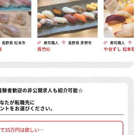
長野県 松本市
寿司職人
長野県 茅野市
寿司職人
店
呉竹鮨
や台ずし 松本
経験者歓迎の非公開求人
も紹介可能☆
なたが転職先に
ントをお選びください。
で35万円は欲しい…