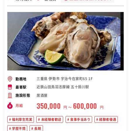
三重県 伊勢市 宇治今在家町65 1F
勤務地
近鉄山田鳥羽志摩線 五十鈴川駅
最寄駅
居酒屋
施設形態
350,000
600,000
月給
円 〜
円
福利厚生充実
未経験者歓迎
食事手当あり
経験者優遇
学歴不問
長期