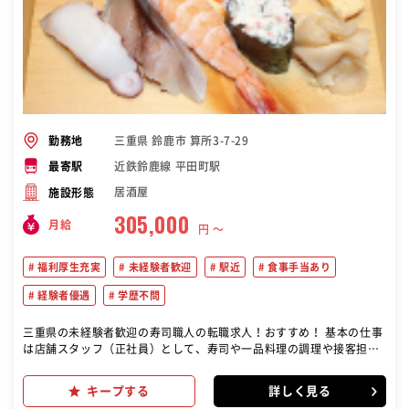
三重県 鈴鹿市 算所3-7-29
勤務地
近鉄鈴鹿線 平田町駅
最寄駅
居酒屋
施設形態
305,000
月給
円 〜
福利厚生充実
未経験者歓迎
駅近
食事手当あり
経験者優遇
学歴不問
三重県の未経験者歓迎の寿司職人の転職求人！おすすめ！ 基本の仕事
は店舗スタッフ（正社員）として、寿司や一品料理の調理や接客担当
していただきます。 店舗マネジメントも行っていただきます。具体的
には商品の受注・発注・在庫管理、また売上管理、アルバイトの面
キープする
詳しく見る
接・育成、メニュー開発などです。いち早く店長を目指して頂くため