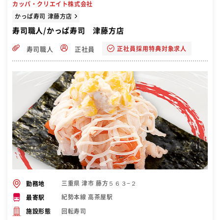
カッパ・クリエイト株式会社
かっぱ寿司 津藤方店
寿司職人/かっぱ寿司 津藤方店
正社員採用特典対象求人
寿司職人
正社員
三重県 津市 藤方５６３−２
勤務地
紀勢本線 高茶屋駅
最寄駅
回転寿司
施設形態