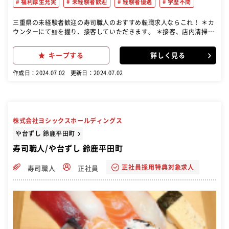
福利厚生充実
未経験者歓迎
経験者優遇
学歴不問
三重県の未経験者歓迎の寿司職人のおすすめ転職求人ならこれ！ ＊カ
ウンターにて鮨を握り、接客していただきます。 ＊接客、店内清掃、
開店・閉店の準備、後片付けなども行っていた だきます。 ＊最初は、
親方の横についていただきながら、裏方の仕事をお願い します。
キープする
詳しく見る
作成日：2024.07.02
更新日：2024.07.02
株式会社ヨシックスホールディングス
や台ずし 鈴鹿平田町
寿司職人/や台ずし 鈴鹿平田町
正社員採用特典対象求人
寿司職人
正社員