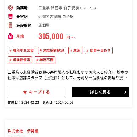
三重県 鈴鹿市 白子駅前１７−１６
勤務地
近鉄名古屋線 白子駅
最寄駅
居酒屋
施設形態
305,000
月給
円 〜
福利厚生充実
未経験者歓迎
駅近
食事手当あり
経験者優遇
学歴不問
三重県の未経験者歓迎の寿司職人の転職おすすめ求人ご紹介。 基本の
仕事は店舗スタッフ（正社員）として、寿司や一品料理の調理や接客
担当していただきます。 店舗マネジメントも行っていただきます。具
体的には商品の受注・発注・在庫管理、また売上管理、アルバイトの
キープする
詳しく見る
面接・育成、メニュー開発などです。いち早く店長を目指して頂くた
めには店舗マネジメントが重要です。
作成日：2024.02.23
更新日：2024.03.09
株式会社 伊勢福