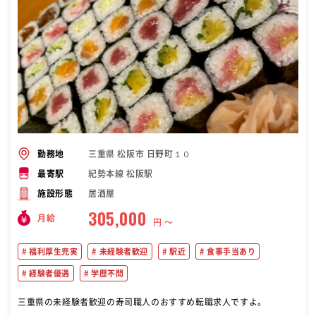
三重県 松阪市 日野町１０
勤務地
紀勢本線 松阪駅
最寄駅
居酒屋
施設形態
305,000
月給
円 〜
福利厚生充実
未経験者歓迎
駅近
食事手当あり
経験者優遇
学歴不問
三重県の未経験者歓迎の寿司職人のおすすめ転職求人ですよ。