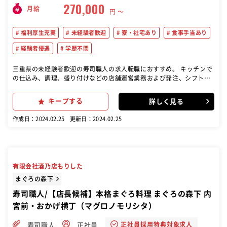
270,000
月給
円 〜
福利厚生充実
未経験者歓迎
寮・社宅あり
食事手当あり
経験者優遇
学歴不問
三重県の未経験者歓迎の寿司職人の求人転職におすすめ。 キッチンで
の仕込み、調理、盛り付けなどの店舗運営業務および発注、シフト管
理などの店舗管理業務全般
キープする
詳しく見る
作成日：2024.02.25
更新日：2024.02.25
有限会社酒乃店もりした
まぐろの森下
寿司職人/【店長候補】本格まぐろ料理 まぐろの森下 内
宮前・おかげ横丁（マグロノモリシタ）
正社員採用特典対象求人
寿司職人
正社員