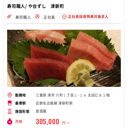
寿司職人/ や台ずし 津新町
正社員採用特典対象求人
寿司職人
正社員
三重県 津市 八町１丁目２−２８ 太田ビル 1 階
勤務地
近鉄名古屋線 津新町駅
最寄駅
居酒屋
施設形態
305,000
月給
円 〜