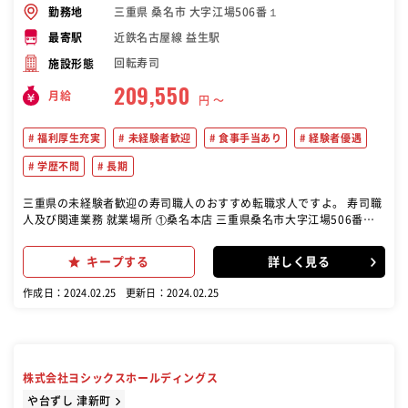
三重県 桑名市 大字江場506番１
勤務地
近鉄名古屋線 益生駅
最寄駅
回転寿司
施設形態
209,550
月給
円 〜
福利厚生充実
未経験者歓迎
食事手当あり
経験者優遇
学歴不問
長期
三重県の未経験者歓迎の寿司職人のおすすめ転職求人ですよ。 寿司職
人及び関連業務 就業場所 ①桑名本店 三重県桑名市大字江場506番１
②四日市店 三重県四日市市小生町180-1 ③栄店 愛知県名古屋市中区
栄3丁目12-21 引越しを伴わない転勤有り
キープする
詳しく見る
作成日：2024.02.25
更新日：2024.02.25
株式会社ヨシックスホールディングス
や台ずし 津新町