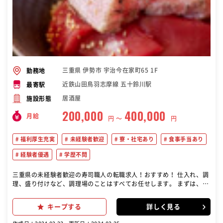
三重県 伊勢市 宇治今在家町65 1F
勤務地
近鉄山田鳥羽志摩線 五十鈴川駅
最寄駅
居酒屋
施設形態
200,000
400,000
月給
円 〜
円
福利厚生充実
未経験者歓迎
寮・社宅あり
食事手当あり
経験者優遇
学歴不問
三重県の未経験者歓迎の寿司職人の転職求人！おすすめ！ 仕入れ、調
理、盛り付けなど、調理場のことはすべてお任せします。 まずは、ス
キル・経験に応じて始めていきましょう！ 飲食経験をお持ちの方には
即戦力として活躍していただけます。 これまでの経験を活かして、よ
キープする
詳しく見る
り魅力的なお店を創っていってください。