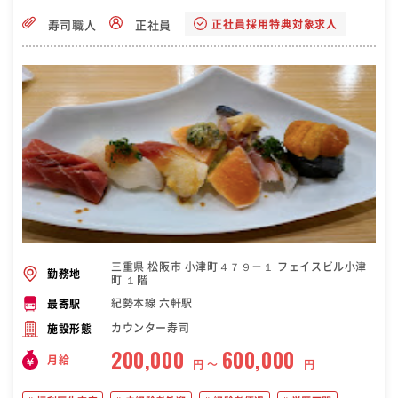
正社員採用特典対象求人
寿司職人
正社員
三重県 松阪市 小津町４７９－１ フェイスビル小津
勤務地
町 １階
紀勢本線 六軒駅
最寄駅
カウンター寿司
施設形態
200,000
600,000
月給
円 〜
円