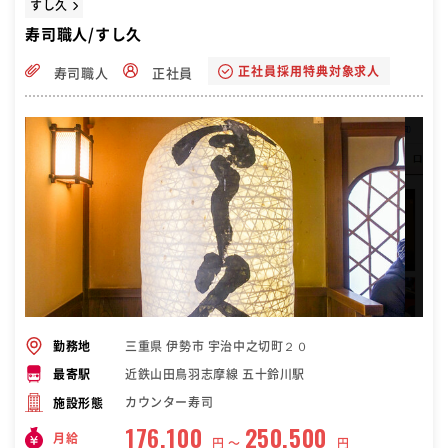
すし久
寿司職人/すし久
正社員採用特典対象求人
寿司職人
正社員
三重県 伊勢市 宇治中之切町２０
勤務地
近鉄山田鳥羽志摩線 五十鈴川駅
最寄駅
カウンター寿司
施設形態
176,100
250,500
月給
円 〜
円