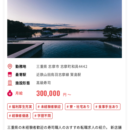
三重県 志摩市 志摩町和具4442
勤務地
近鉄山田鳥羽志摩線 賢島駅
最寄駅
高級寿司
施設形態
300,000
月給
円 〜
福利厚生充実
未経験者歓迎
寮・社宅あり
食事手当あり
経験者優遇
学歴不問
三重県の未経験者歓迎の寿司職人のおすすめ転職求人の紹介。 新店舗