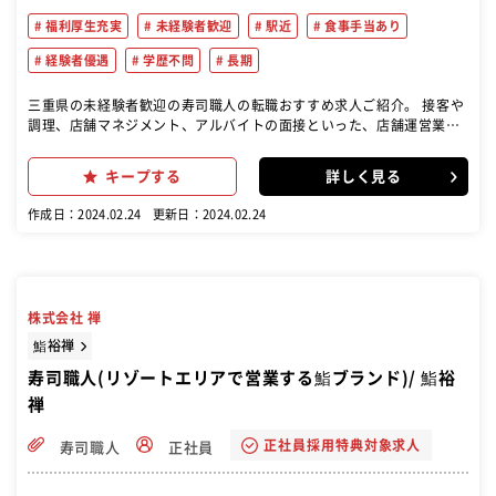
福利厚生充実
未経験者歓迎
駅近
食事手当あり
経験者優遇
学歴不問
長期
三重県の未経験者歓迎の寿司職人の転職おすすめ求人ご紹介。 接客や
調理、店舗マネジメント、アルバイトの面接といった、店舗運営業務
を行っていただきます。 寿司やその他の料理の調理 店舗の運営業務
お客様への接客やサービス提供が主な仕事の一つです。(笑顔での接客
キープする
詳しく見る
やお客様の注文を取る)
作成日：2024.02.24
更新日：2024.02.24
株式会社 禅
鮨裕禅
寿司職人(リゾートエリアで営業する鮨ブランド)/ 鮨裕
禅
正社員採用特典対象求人
寿司職人
正社員