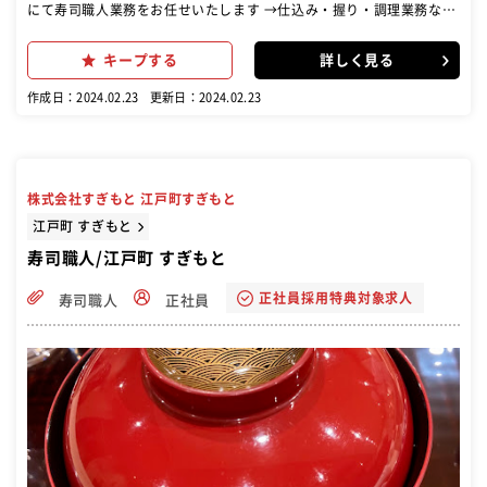
にて寿司職人業務をお任せいたします →仕込み・握り・調理業務など
【店舗情報】 〇客席数 8席程度(鮨店) 〇客単価 30,000円前後 〇営
業時間 11:00~21:00(鮨店)
キープする
詳しく見る
作成日：2024.02.23
更新日：2024.02.23
株式会社すぎもと 江戸町すぎもと
江戸町 すぎもと
寿司職人/江戸町 すぎもと
正社員採用特典対象求人
寿司職人
正社員