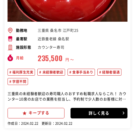
三重県 桑名市 江戸町25
勤務地
近鉄養老線 桑名駅
最寄駅
カウンター寿司
施設形態
235,500
月給
円 〜
福利厚生充実
未経験者歓迎
食事手当あり
経験者優遇
学歴不問
三重県の未経験者歓迎の寿司職人のおすすめ転職求人ならこれ！ カウ
ンター10席のお店での業務を担当し、予約制で少人数のお客様に対応
することが主な仕事内容です。
キープする
詳しく見る
作成日：2024.02.22
更新日：2024.02.22