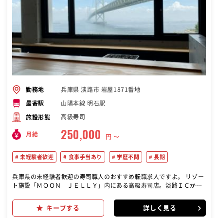
兵庫県 淡路市 岩屋1871番地
勤務地
山陽本線 明石駅
最寄駅
高級寿司
施設形態
250,000
月給
円 〜
未経験者歓迎
食事手当あり
学歴不問
長期
兵庫県の未経験者歓迎の寿司職人のおすすめ転職求人ですよ。 リゾー
ト施設「ＭＯＯＮ ＪＥＬＬＹ」内にある高級寿司店。淡路ＩＣから
近く観光客のお客様が多くお越しになられます。 今回は、キッチンス
タッフ(社員)、ホールスタッフ(アルバイト)の募集♪ 終電迄の勤務時
キープする
詳しく見る
間なども相談のります。