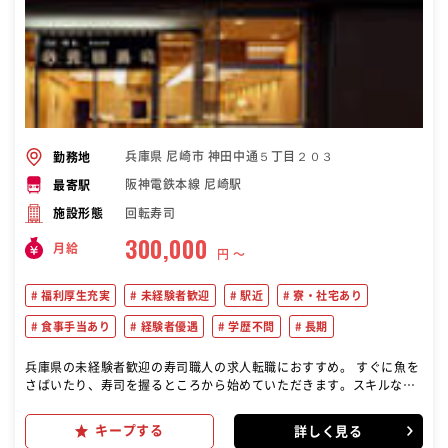
兵庫県 尼崎市 神田中通５丁目２０３
勤務地
阪神電鉄本線 尼崎駅
最寄駅
回転寿司
施設形態
300,000
月給
円 〜
福利厚生充実
未経験者歓迎
駅近
寮・社宅あり
食事手当あり
経験者優遇
学歴不問
長期
兵庫県の未経験者歓迎の寿司職人の求人転職におすすめ。 すぐに魚を
さばいたり、寿司を握るところから始めていただきます。スキルなど
を充分に考慮して業務をお任せしていきます。 ゆくゆくは、アルバイ
トスタッフのシフト管理や食材の受発注、計数管理といったマネジメ
キープする
詳しく見る
ント業務にも携わっていただくなど、スキルアップを目指せます ぜ