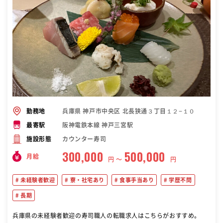
兵庫県 神戸市中央区 北長狭通３丁目１２−１０
勤務地
阪神電鉄本線 神戸三宮駅
最寄駅
カウンター寿司
施設形態
300,000
500,000
月給
円 〜
円
未経験者歓迎
寮・社宅あり
食事手当あり
学歴不問
長期
兵庫県の未経験者歓迎の寿司職人の転職求人はこちらがおすすめ。