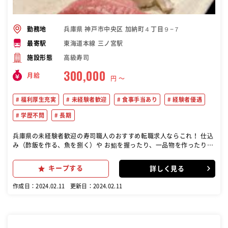
兵庫県 神戸市中央区 加納町４丁目９−７
勤務地
東海道本線 三ノ宮駅
最寄駅
高級寿司
施設形態
300,000
月給
円 〜
福利厚生充実
未経験者歓迎
食事手当あり
経験者優遇
学歴不問
長期
兵庫県の未経験者歓迎の寿司職人のおすすめ転職求人ならこれ！ 仕込
み（酢飯を作る、魚を捌く）や お鮨を握ったり、一品物を作ったりの
調理業務、 カウンター越しでの接客などをお願いします。
キープする
詳しく見る
作成日：2024.02.11
更新日：2024.02.11