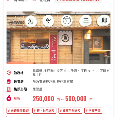
兵庫県 神戸市中央区 中山手通１丁目８−１８ 互陽ビ
勤務地
ル 1F
阪急電鉄神戸線 神戸三宮駅
最寄駅
居酒屋
施設形態
250,000
500,000
月給
円 〜
円
未経験者歓迎
寮・社宅あり
食事手当あり
学歴不問