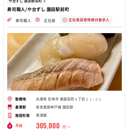
や台ずし 園田駅前町
寿司職人/や台ずし 園田駅前町
正社員採用特典対象求人
寿司職人
正社員
兵庫県 尼崎市 東園田町９丁目２１−２１
勤務地
阪急電鉄神戸線 園田駅
最寄駅
居酒屋
施設形態
305,000
月給
円 〜