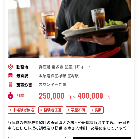
兵庫県 宝塚市 武庫川町４－４
勤務地
阪急電鉄宝塚線 宝塚駅
最寄駅
カウンター寿司
施設形態
250,000
400,000
月給
円 〜
円
未経験者歓迎
経験者優遇
学歴不問
長期
兵庫県の未経験者歓迎の寿司職人の求人や転職情報おすすめ。 寿司を
中心とした料理の調理及び提供 基本２人体制＋必要に応じてアルバイ
トスタッフでの業務体制です