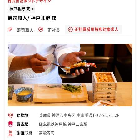
株式会社ボンドデザイン
神戸北野 双
寿司職人/ 神戸北野 双
正社員採用特典対象求人
寿司職人
正社員
兵庫県 神戸市中央区 中山手通1-27-9 1F～2F
勤務地
阪急電鉄神戸線 神戸三宮駅
最寄駅
高級寿司
施設形態