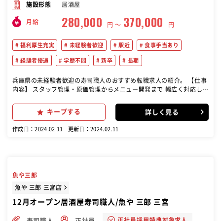
居酒屋
施設形態
280,000
370,000
月給
円 〜
円
福利厚生充実
未経験者歓迎
駅近
食事手当あり
経験者優遇
学歴不問
新卒
長期
兵庫県の未経験者歓迎の寿司職人のおすすめ転職求人の紹介。 【仕事
内容】 スタッフ管理・原価管理からメニュー開発まで 幅広く対応して
いただきます。
キープする
詳しく見る
作成日：2024.02.11
更新日：2024.02.11
魚や三郎
魚や 三郎 三宮店
12月オープン居酒屋寿司職人/魚や 三郎 三宮
正社員採用特典対象求人
寿司職人
正社員