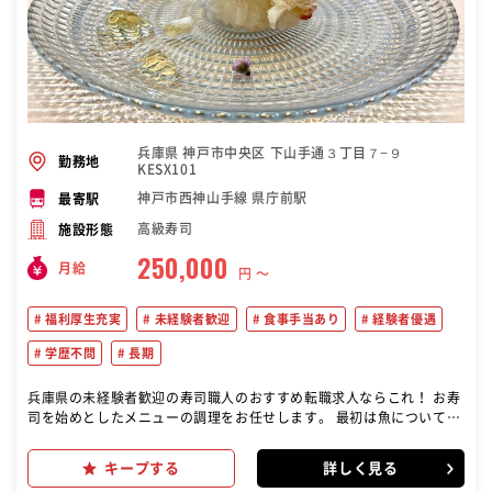
兵庫県 神戸市中央区 下山手通３丁目７−９
勤務地
KESX101
神戸市西神山手線 県庁前駅
最寄駅
高級寿司
施設形態
250,000
月給
円 〜
福利厚生充実
未経験者歓迎
食事手当あり
経験者優遇
学歴不問
長期
兵庫県の未経験者歓迎の寿司職人のおすすめ転職求人ならこれ！ お寿
司を始めとしたメニューの調理をお任せします。 最初は魚について知
るところからスタート。できることを少しずつ増やしていき、見習い
から一人前の寿司職人に育て上げます。
キープする
詳しく見る