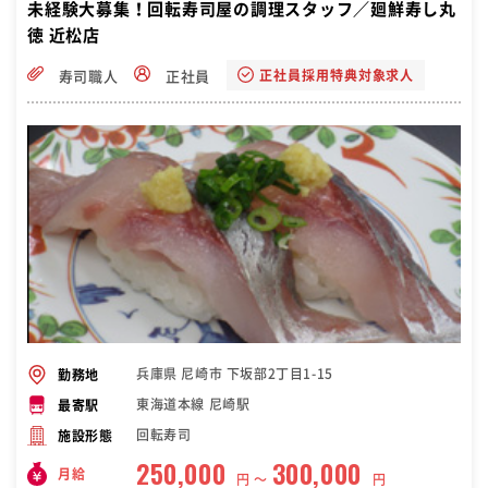
未経験大募集！回転寿司屋の調理スタッフ／廻鮮寿し丸
徳 近松店
正社員採用特典対象求人
寿司職人
正社員
兵庫県 尼崎市 下坂部2丁目1-15
勤務地
東海道本線 尼崎駅
最寄駅
回転寿司
施設形態
250,000
300,000
月給
円 〜
円