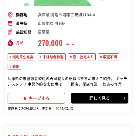
兵庫県 淡路市 郡家三反切1104-4
勤務地
山陽本線 明石駅
最寄駅
居酒屋
施設形態
270,000
月給
円 〜
福利厚生充実
未経験者歓迎
寮・社宅あり
学歴不問
長期
兵庫県の未経験者歓迎の寿司職人の転職おすすめ求人ご紹介。 キッチ
ンスタッフ ◆具体的なお仕事は‥ ・開店、閉店作業 ・仕込み作業 ・
調理 ・在庫管理 ・洗い場補助 など あなたらしさでお客さまをおもて
なししてください♪
キープする
詳しく見る
作成日：2024.03.13
更新日：2024.03.13