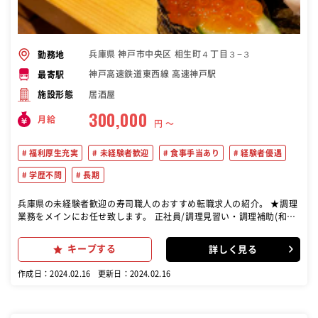
兵庫県 神戸市中央区 相生町４丁目３−３
勤務地
神戸高速鉄道東西線 高速神戸駅
最寄駅
居酒屋
施設形態
300,000
月給
円 〜
福利厚生充実
未経験者歓迎
食事手当あり
経験者優遇
学歴不問
長期
兵庫県の未経験者歓迎の寿司職人のおすすめ転職求人の紹介。 ★調理
業務をメインにお任せ致します。 正社員/調理見習い・調理補助(和食
居酒屋 創作和食 寿司)
キープする
詳しく見る
作成日：2024.02.16
更新日：2024.02.16