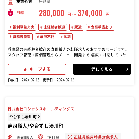
居酒屋
施設形態
280,000
370,000
月給
円 〜
円
福利厚生充実
未経験者歓迎
駅近
食事手当あり
経験者優遇
学歴不問
長期
兵庫県の未経験者歓迎の寿司職人の転職求人のおすすめページです。
スタッフ管理・原価管理からメニュー開発まで 幅広く対応していただ
きます (寿司職人としての技術向上を目指し、和食の調理経験を活か
す)
キープする
詳しく見る
作成日：2024.02.16
更新日：2024.02.16
株式会社ヨシックスホールディングス
や台ずし湊川町
寿司職人/や台ずし湊川町
正社員採用特典対象求人
寿司職人
正社員