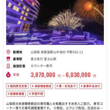
様の前で握りを練習していきます。 魚のさばき方なども、半年以降に
適性を見ながら、段階を踏んで指導していきます。 （1年後） 店舗運
営も調理技術も身についた、一人前の寿司職人として成長！ ※その
後、店舗の店長や仕入れ管理責任者といったキャリアがあります。コ
ツコツ現場で頑張っていた寿司職人がFC店舗の社長になったケース
も！仕事の取り組み方をしっかり評価します
山梨県 南都留郡山中湖村 平野562-12
勤務地
富士急行 富士山駅
最寄駅
カウンター寿司
施設形態
3,870,000
6,030,000
年収
円 〜
円
福利厚生充実
未経験者歓迎
寮・社宅あり
食事手当あり
経験者優遇
学歴不問
山梨県の未経験者歓迎の寿司職人の転職おすすめ求人ご紹介。 寿司コ
ーナー等での寿司調理業務です。 ※現在、エクシブ鳥羽、白浜のみ募