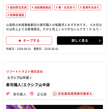
福利厚生充実
未経験者歓迎
寮・社宅あり
食事手当あり
経験者優遇
山梨県の未経験者歓迎の寿司職人の転職求人おすすめです。 ≪大切な
のは売上よりお客様満足。だから売上ノルマがないんです！≫ もりも
り寿司で寿司職人として、魚をさばいて寿司を握って提供するお仕事
を主にお任せします！焼肉や居酒屋など飲食経験がある中途入社の方
キープする
詳しく見る
も多数。お店自体、新人さんも馴染みやすい雰囲気で、勤続15年以上
の社員も多いんです！ 【具体的には…】 ・寿司を握る ・調理（魚を
作成日：2024.06.01
更新日：2024.06.01
さばく） ・仕入れや仕込み ・在庫管理 ・店内清掃 ・メニュー開発 な
ど 【入社後の研修内容】 ▼握り経験のある方 入社後は調理場に入
り、ネタ切りや仕込みの部分を先輩社員の指導を受けながら学んでい
ただきます。ネタ切りは、各ネタごとに、切り方や大きさに決まりが
ありますので、実務を通して身に着けていただきます。包丁の使い方
リゾートトラスト株式会社
やすしの握り方など熟練度を見て、必要に応じて指導させていただき
ます。 1カ月程度でお客様の前で寿司を握れるようになります。 ▼握
エクシブ山中湖
り経験のない方 （最初の1～2か月） 最初は全体の流れをつかんでも
寿司職人/エクシブ山中湖
らいたいので、ホールや洗い場からスタート。お客さんが少ない時間
には調理場に入って、まずは甘エビの皮むき、わさびの作り方、薬味
正社員採用特典対象求人
寿司職人
正社員
の仕込み、味噌汁具材の下処理・・・など、包丁を使わない仕事から
ご指導していきます。 （3ヶ月以降～） 調理場で、簡単な握りの用意
からお任せしていきます。 軍艦や巻物の調理、ネタ、薬味の盛付けな
どをご指導します。 （半年～） 実際に回転レーンの中に入って、お客