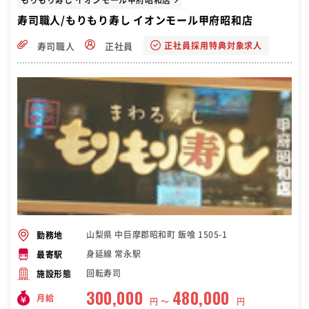
寿司職人/もりもり寿し イオンモール甲府昭和店
正社員採用特典対象求人
寿司職人
正社員
山梨県 中巨摩郡昭和町 飯喰 1505-1
勤務地
身延線 常永駅
最寄駅
回転寿司
施設形態
300,000
480,000
月給
円 〜
円