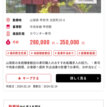
山梨県 甲府市 太田町20-6
勤務地
中央本線 甲府駅
最寄駅
カウンター寿司
施設形態
280,000
350,000
月給
円 〜
円
福利厚生充実
未経験者歓迎
食事手当あり
経験者優遇
山梨県の未経験者歓迎の寿司職人のおすすめ転職求人の紹介。 ・寿司
や刺身の調理、お客様へ提供 外出自粛の影響でお寿司、お弁当など お
持ち帰りメニューも大変好評です。 現在活躍している社員は、 20
代、30代、40代と経験年数を問わず活躍できる環境です。 ホテルや
キープする
詳しく見る
割烹、料亭、レストランに 在職中の方など、転職時期も気軽にご相談
下さい。 将来的に独立を考えている方も歓迎します
作成日：2024.02.14
更新日：2024.02.14
勤務地
から求人を探す