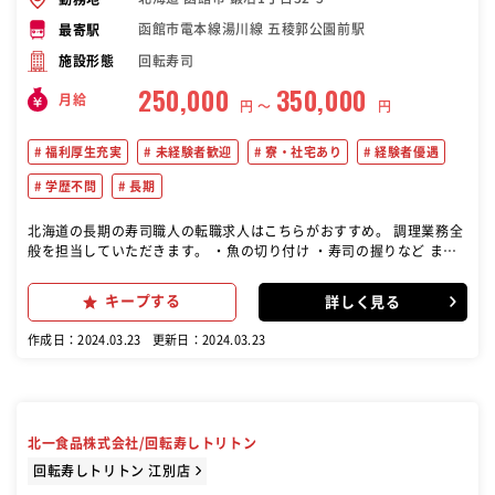
函館市電本線湯川線 五稜郭公園前駅
最寄駅
回転寿司
施設形態
250,000
350,000
月給
円 〜
円
福利厚生充実
未経験者歓迎
寮・社宅あり
経験者優遇
学歴不問
長期
北海道の長期の寿司職人の転職求人はこちらがおすすめ。 調理業務全
般を担当していただきます。 ・魚の切り付け ・寿司の握りなど また
ゆくゆくは、店舗運営に携わり、 アルバイト・パートさんの管理等も
行っていただきます。 （安心POINT★） 基本的に店舗には複数社員
キープする
詳しく見る
を配置しています。 自分以外はアルバイトだけということがないので
一人で責任を負うということはありません！ （入社後の流れ） 入社
作成日：2024.03.23
更新日：2024.03.23
後、未経験の方には研修専門スタッフが指導します。 その後、料理長
のもと業務を覚えていただき、次のステップへ！ 経験を積んでいき、
店舗責任者（料理長）になれば、 店舗管理・商品開発・販売促進の考
案などをお任せします。 今後も新店出店の計画も多数あるので、店長
昇進のチャンスが数多くあります
北一食品株式会社/回転寿しトリトン
回転寿しトリトン 江別店