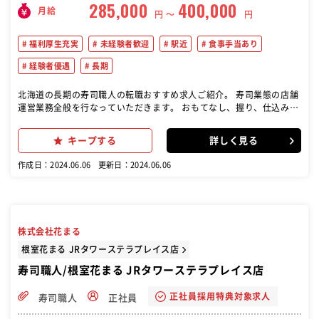
285,000
400,000
月給
円 〜
円
福利厚生充実
未経験者歓迎
駅近
食事手当あり
経験者優遇
長期
北海道の長期の寿司職人の転職おすすめ求人ご紹介。 寿司業態の店舗
運営業務全般を行なっていただきます。 おもてなし、握り、仕込み、
衛生、採用、教育、販促、数値管理など、経験と段階をふんで、店舗
運営に関するあらゆる業務を行って頂きます。
キープする
詳しく見る
作成日：2024.06.06
更新日：2024.06.06
株式会社花まる
根室花まる JRタワーステラプレイス店
寿司職人/根室花まる JRタワーステラプレイス店
正社員採用特典対象求人
寿司職人
正社員