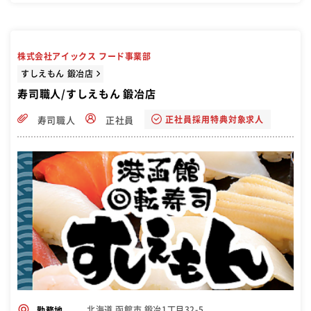
業務を覚えていただき、次のステップへ！ 経験を積んでいき、店舗責
任者（料理長）になれば、 店舗管理・商品開発・販売促進の考案など
をお任せします。 今後も新店出店の計画も多数あるので、店長昇進の
チャンスが数多くあります
株式会社アイックス フード事業部
すしえもん 鍛冶店
寿司職人/すしえもん 鍛冶店
正社員採用特典対象求人
寿司職人
正社員
北海道 函館市 鍛冶1丁目32-5
勤務地