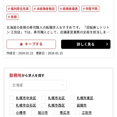
福利厚生充実
未経験者歓迎
経験者優遇
学歴不問
長期
北海道の長期の寿司職人の転職求人おすすめです。 「回転寿しトリト
ン 江別店」では、寿司職人として、店舗運営業務の全般を担当しま
す。接客、調理、仕込みなど、幅広い業務に携わり、お客様に本物の
寿司を提供します。 未経験者でも安心して始められる環境で、先輩か
キープする
詳しく見る
らの丁寧な指導があります。新たな店舗のオープンに伴い、店舗拡大
を進める中、チームワークを大切にしながら成長できる環境が整って
作成日：2024.01.15
更新日：2024.01.15
います。お客様に対する笑顔と元気な挨拶がトリトンの特徴であり、
その心地よい接客がお店の魅力です。
勤務地
から求人を探す
札幌市中央区
札幌市北区
札幌市東区
札幌市白石区
札幌市西区
函館市
小樽市
旭川市
帯広市
江別市