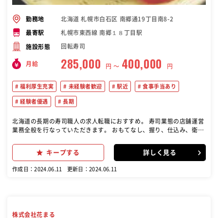
北海道 札幌市白石区 南郷通19丁目南8-2
勤務地
札幌市東西線 南郷１８丁目駅
最寄駅
回転寿司
施設形態
285,000
400,000
月給
円 〜
円
福利厚生充実
未経験者歓迎
駅近
食事手当あり
経験者優遇
長期
北海道の長期の寿司職人の求人転職におすすめ。 寿司業態の店舗運営
業務全般を行なっていただきます。 おもてなし、握り、仕込み、衛
生、採用、教育、販促、数値管理など、経験と段階をふんで、店舗運
営に関するあらゆる業務を行って頂きます。 ●「花咲学校」という研
キープする
詳しく見る
修プログラムがありますので、店舗でのOJTと並行しながら知識とス
キルを高めて成長できます。 ●料理経験がある方や和食の勉強をした
作成日：2024.06.11
更新日：2024.06.11
い未経験の方など、活躍されています。主任、店長とスピード感を持
ったステップアップを期待しています。
株式会社花まる