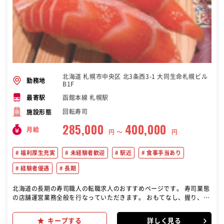
北海道 札幌市中央区 北3条西3-1 大同生命札幌ビル
勤務地
B1F
函館本線 札幌駅
最寄駅
回転寿司
施設形態
285,000
400,000
月給
円 〜
円
福利厚生充実
未経験者歓迎
駅近
食事手当あり
経験者優遇
長期
北海道の長期の寿司職人の転職求人のおすすめページです。 寿司業態
の店舗運営業務全般を行なっていただきます。 おもてなし、握り、仕
込み、衛生、採用、教育、販促、数値管理など、経験と段階をふん
で、店舗運営に関するあらゆる業務を行って頂きます。 ●「花咲学
キープする
詳しく見る