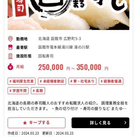
北海道 函館市 広野町5-3
勤務地
函館市電本線湯川線 湯の川駅
最寄駅
回転寿司
施設形態
250,000
350,000
月給
円 〜
円
福利厚生充実
未経験者歓迎
寮・社宅あり
経験者優遇
学歴不問
長期
北海道の長期の寿司職人のおすすめ転職求人の紹介。 調理業務全般を
担当していただきます。 ・魚の切り付け ・寿司の握りなど またゆく
ゆくは、店舗運営に携わり、 アルバイト・パートさんの管理等も行っ
ていただきます。 （安心POINT★） 基本的に店舗には複数社員を配
キープする
詳しく見る
置しています。 自分以外はアルバイトだけということがないので 一人
で責任を負うということはありません！ （入社後の流れ） 入社後、未
作成日：2024.03.23
更新日：2024.03.23
経験の方には研修専門スタッフが指導します。 その後、料理長のもと