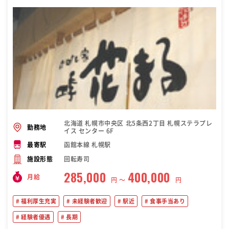
北海道 札幌市中央区 北5条西2丁目 札幌ステラプレ
勤務地
イス センター 6F
函館本線 札幌駅
最寄駅
回転寿司
施設形態
285,000
400,000
月給
円 〜
円
福利厚生充実
未経験者歓迎
駅近
食事手当あり
経験者優遇
長期