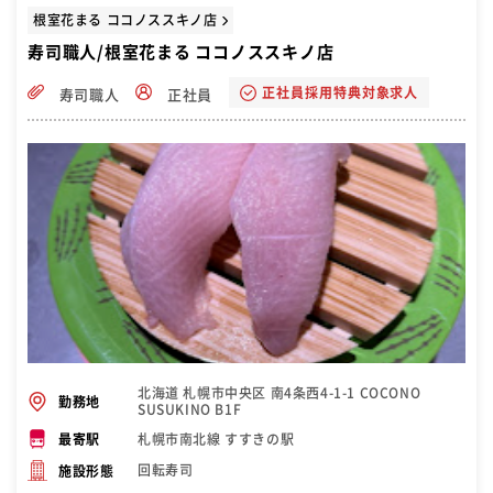
根室花まる ココノススキノ店
寿司職人/根室花まる ココノススキノ店
正社員採用特典対象求人
寿司職人
正社員
北海道 札幌市中央区 南4条西4-1-1 COCONO
勤務地
SUSUKINO B1F
札幌市南北線 すすきの駅
最寄駅
回転寿司
施設形態