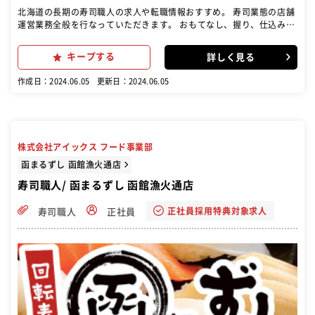
北海道の長期の寿司職人の求人や転職情報おすすめ。 寿司業態の店舗
運営業務全般を行なっていただきます。 おもてなし、握り、仕込み、
衛生、採用、教育、販促、数値管理など、経験と段階をふんで、店舗
運営に関するあらゆる業務を行って頂きます。 ●「花咲学校」という
キープする
詳しく見る
研修プログラムがありますので、店舗でのOJTと並行しながら知識と
スキルを高めて成長できます。 ●料理経験がある方や和食の勉強をし
作成日：2024.06.05
更新日：2024.06.05
たい未経験の方など、活躍されています。主任、店長とスピード感を
持ったステップアップを期待しています。
株式会社アイックス フード事業部
函まるずし 函館漁火通店
寿司職人/ 函まるずし 函館漁火通店
正社員採用特典対象求人
寿司職人
正社員