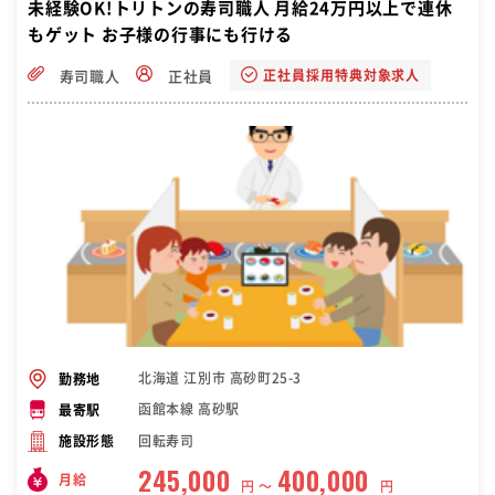
未経験OK!トリトンの寿司職人 月給24万円以上で連休
もゲット お子様の行事にも行ける
正社員採用特典対象求人
寿司職人
正社員
北海道 江別市 高砂町25-3
勤務地
函館本線 高砂駅
最寄駅
回転寿司
施設形態
245,000
400,000
月給
円 〜
円