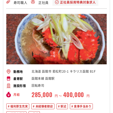
正社員採用特典対象求人
寿司職人
正社員
北海道 函館市 若松町20-1 キラリス函館 B1F
勤務地
函館本線 函館駅
最寄駅
回転寿司
施設形態
285,000
400,000
月給
円 〜
円
福利厚生充実
未経験者歓迎
駅近
食事手当あり