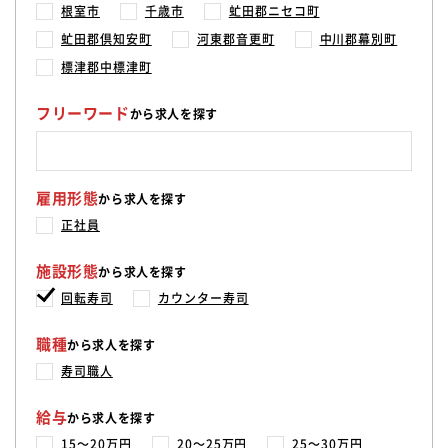
根室市
千歳市
虻田郡ニセコ町
虻田郡倶知安町
河東郡音更町
中川郡幕別町
標津郡中標津町
フリーワード
から求人を探す
雇用形態
から求人を探す
正社員
施設形態
から求人を探す
回転寿司
カウンター寿司
職種
から求人を探す
寿司職人
給与
から求人を探す
15〜20万円
20〜25万円
25〜30万円