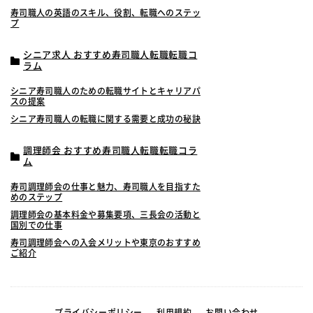
寿司職人の英語のスキル、役割、転職へのステッ
プ
シニア求人 おすすめ寿司職人転職転職コ
ラム
シニア寿司職人のための転職サイトとキャリアパ
スの提案
シニア寿司職人の転職に関する需要と成功の秘訣
調理師会 おすすめ寿司職人転職転職コラ
ム
寿司調理師会の仕事と魅力、寿司職人を目指すた
めのステップ
調理師会の基本料金や募集要項、三長会の活動と
国別での仕事
寿司調理師会への入会メリットや東京のおすすめ
ご紹介
プライバシーポリシー
利用規約
お問い合わせ