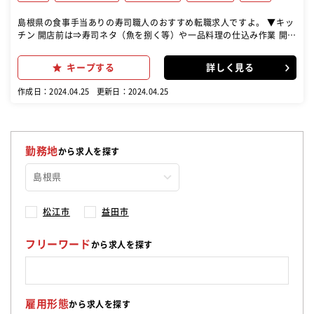
島根県の食事手当ありの寿司職人のおすすめ転職求人ですよ。 ▼キッ
チン 開店前は⇒寿司ネタ（魚を捌く等）や一品料理の仕込み作業 開店
後は⇒注文に合わせて調理をお願いします♪ ▼ホール お客様が来店⇒
席へのご案内・オーダー取り・料理の提供 お帰りの際は⇒会計対応・
キープする
詳しく見る
片付けなど接客全般 まずは、一通りの業務をマスターしていただき将
来的には店長候補業務をお任せします◎ (店舗マネジメント、アルバ
作成日：2024.04.25
更新日：2024.04.25
イトの面接といった店舗運営業務) マニュアル完備・不明点は先輩に
聞ける環境です！ お客様に「元気を持って帰ってもらえる」お店を一
緒に作りましょう♪
勤務地
から求人を探す
松江市
益田市
フリーワード
から求人を探す
雇用形態
から求人を探す