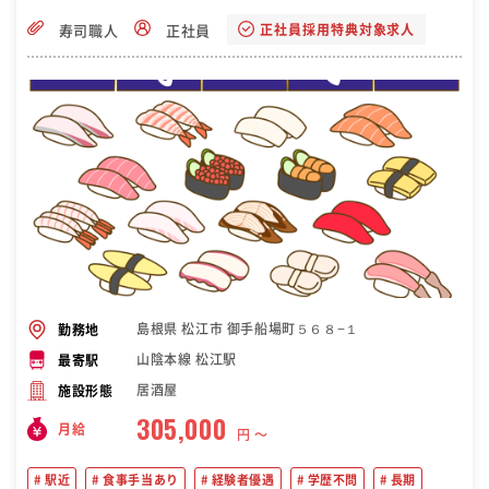
正社員採用特典対象求人
寿司職人
正社員
島根県 松江市 御手船場町５６８−１
勤務地
山陰本線 松江駅
最寄駅
居酒屋
施設形態
305,000
月給
円 〜
駅近
食事手当あり
経験者優遇
学歴不問
長期