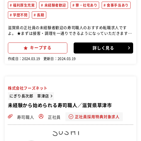
福利厚生充実
未経験者歓迎
寮・社宅あり
食事手当あり
学歴不問
長期
滋賀県の正社員の未経験者歓迎の寿司職人のおすすめ転職求人です
よ。 ★まずは接客・調理を一通りできるようになっていただきます。
『魚のさばきが出来る方、大歓迎です！』しかし未経験でもご安心く
ださい。 入社時研修、接客・調理に関するオペレーション研修でしっ
キープする
詳しく見る
かり基本を身に付けることができますので、初心者の方も安心です。
店舗では接客と調理（握り）の知識・経験を積みながら、成長してい
作成日：2024.03.19
更新日：2024.03.19
ただきます。 そして、寿司に関する知識と技術を店舗で身に付けてい
ただきます。店舗には店長・副店長や各時間帯のシフトリーダーがい
ますので、わからないことは積極的に質問してください。 ★一人前の
仕事ができるようになりましたら、時間帯責任者＜主任＜副店長＜店
長という段階別で、新しい業務を覚えて頂きます。 店舗運営に必要な
株式会社フーズネット
スキルは、本部で開催する役割別研修で学んでいただきます。筆記試
験と面接を見事合格されましたら、昇格することができます。 新人ト
にぎり長次郎 草津店
レーニング、食材発注、衛生管理、労務管理、シフト作成、店舗メン
未経験から始められる寿司職人／滋賀県草津市
テナンス、利益管理、部下育成など、店長の仕事は多岐に渡ります
が、全てを一人で行うのではなく、お店のスタッフと協力して、お客
正社員採用特典対象求人
寿司職人
正社員
様に長く愛されるお店作りをしていただきます。 お店の仲間と力を合
わせて、海座のファンを増やしたい方、大募集中です！