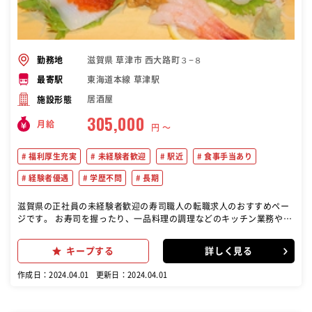
滋賀県 草津市 西大路町３−８
勤務地
東海道本線 草津駅
最寄駅
居酒屋
施設形態
305,000
月給
円 〜
福利厚生充実
未経験者歓迎
駅近
食事手当あり
経験者優遇
学歴不問
長期
滋賀県の正社員の未経験者歓迎の寿司職人の転職求人のおすすめペー
ジです。 お寿司を握ったり、一品料理の調理などのキッチン業務や接
客業務をメインに行っていただきます。 や台ずし草津駅西口町の店舗
での業務が中心となります。
キープする
詳しく見る
作成日：2024.04.01
更新日：2024.04.01