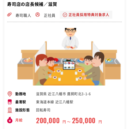
寿司店の店長候補／滋賀
正社員採用特典対象求人
寿司職人
正社員
滋賀県 近江八幡市 鷹飼町北3-1-6
勤務地
東海道本線 近江八幡駅
最寄駅
回転寿司
施設形態
200,000
250,000
月給
円 〜
円