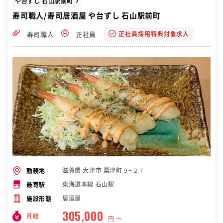
や台ずし 石山駅前町
寿司職人/寿司居酒屋 や台ずし 石山駅前町
正社員採用特典対象求人
寿司職人
正社員
滋賀県 大津市 粟津町９−２７
勤務地
東海道本線 石山駅
最寄駅
居酒屋
施設形態
305,000
月給
円 〜