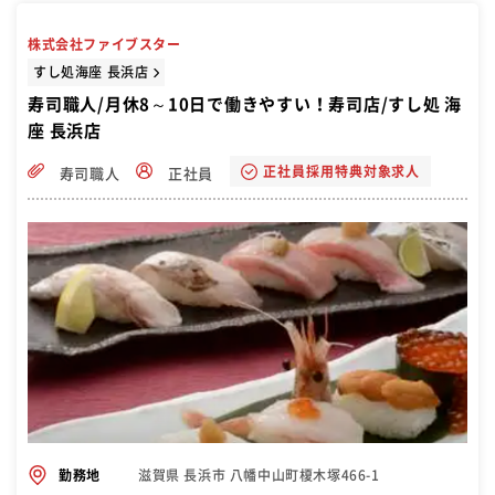
株式会社ファイブスター
すし処海座 長浜店
寿司職人/月休8～10日で働きやすい！寿司店/すし処 海
座 長浜店
正社員採用特典対象求人
寿司職人
正社員
滋賀県 長浜市 八幡中山町榎木塚466-1
勤務地