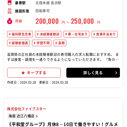
北陸本線 長浜駅
最寄駅
回転寿司
施設形態
200,000
250,000
月給
円 〜
円
福利厚生充実
未経験者歓迎
寮・社宅あり
食事手当あり
経験者優遇
学歴不問
長期
滋賀県の正社員の未経験者歓迎の寿司職人の求人転職におすすめ。 ま
ずは接客・調理を一通りできるようになっていただきます。 『魚のさ
ばきが出来る方、大歓迎です！』しかし未経験でもご安心ください。
入社時研修、接客・調理に関するオペレーション研修でしっ かり基本
キープする
詳しく見る
を身に付けることができますので、初心者の方も安心です。 店舗では
接客と調理（握り）の知識・経験を積みながら、成長していただきま
作成日：2024.03.28
更新日：2024.03.28
す。 一人前の仕事ができるようになりましたら、時間帯責任者＜主任
＜副店長＜店長という段階別で、新しい業務を覚えて頂きます。
株式会社ファイブスター
海座 近江八幡店
《平和堂グループ》月休8～10日で働きやすい！グルメ