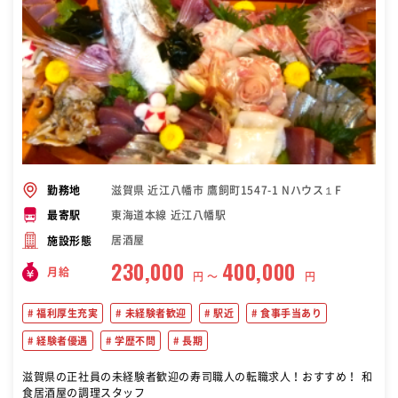
滋賀県 近江八幡市 鷹飼町1547-1 Nハウス１F
勤務地
東海道本線 近江八幡駅
最寄駅
居酒屋
施設形態
230,000
400,000
月給
円 〜
円
福利厚生充実
未経験者歓迎
駅近
食事手当あり
経験者優遇
学歴不問
長期
滋賀県の正社員の未経験者歓迎の寿司職人の転職求人！おすすめ！ 和
食居酒屋の調理スタッフ