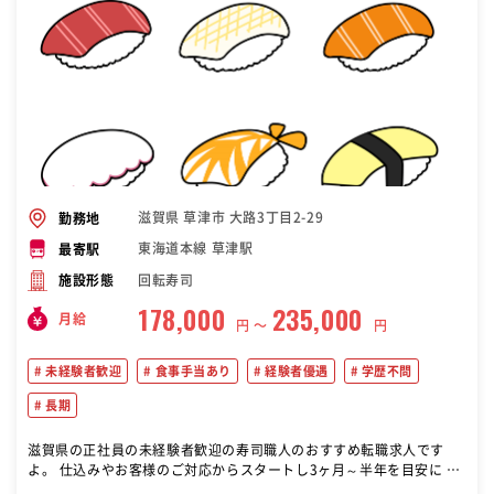
滋賀県 草津市 大路3丁目2-29
勤務地
東海道本線 草津駅
最寄駅
回転寿司
施設形態
178,000
235,000
月給
円 〜
円
未経験者歓迎
食事手当あり
経験者優遇
学歴不問
長期
滋賀県の正社員の未経験者歓迎の寿司職人のおすすめ転職求人です
よ。 仕込みやお客様のご対応からスタートし3ヶ月～半年を目安に お
寿司を握ったり、魚を捌くなどの調理をお任せします。 【具体的に