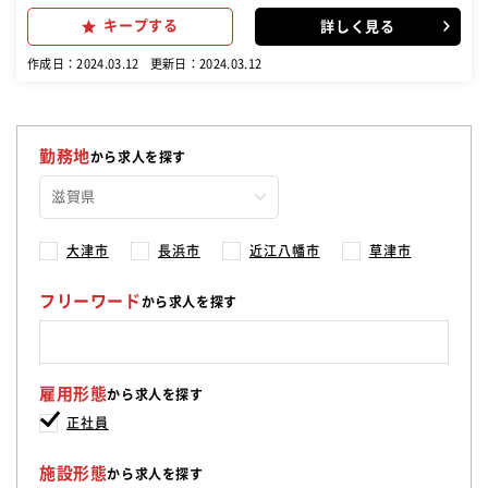
は】 ・ランチタイムやディナータイムの仕込み ・廻転寿司以外にもラ
キープする
詳しく見る
ンチタイムのお寿司調理 ・赤出汁などの汁物調理 ・旬の魚など様々な
お魚の捌き など ・魚の仕入れなどは専門スタッフがおりますので早朝
作成日：2024.03.12
更新日：2024.03.12
などの出社はございません。 ・自社で研修施設を保有しているので早
期に自分でお寿司を握れるようになれます。 ・職人が作る廻転寿司で
質にもこだわった調理をしていきたい方にご応募いただいています。
・早期キャリアアップや本社異動など長く働いていただける環境を整
えています。
勤務地
から求人を探す
大津市
長浜市
近江八幡市
草津市
フリーワード
から求人を探す
雇用形態
から求人を探す
正社員
施設形態
から求人を探す