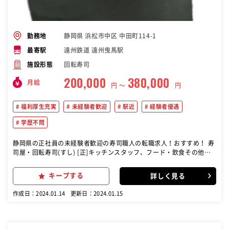
静岡県 浜松市中区 中田町114-1
勤務地
遠州鉄道 遠州曳馬駅
最寄駅
回転寿司
施設形態
200,000
380,000
月給
円 〜
円
福利厚生充実
未経験者歓迎
駅近
経験者優遇
学歴不問
静岡県の正社員の未経験者歓迎の寿司職人の転職求人！おすすめ！ 寿
司屋・回転寿司(すし) [正]キッチンスタッフ、フード・飲食その他、
ホールスタッフ(配膳) ・調理 ・接客
キープする
詳しく見る
作成日：2024.01.14
更新日：2024.01.15