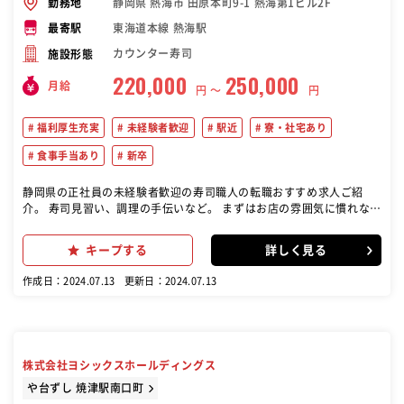
静岡県 熱海市 田原本町9-1 熱海第1ビル2F
勤務地
東海道本線 熱海駅
最寄駅
カウンター寿司
施設形態
220,000
250,000
月給
円 〜
円
福利厚生充実
未経験者歓迎
駅近
寮・社宅あり
食事手当あり
新卒
静岡県の正社員の未経験者歓迎の寿司職人の転職おすすめ求人ご紹
介。 寿司見習い、調理の手伝いなど。 まずはお店の雰囲気に慣れなが
ら 簡単な食材の下準備、洗い場などからお願いしていきます。 その後
は盛り付け、一品料理の調理から始まり、 徐々に握りの経験を積んで
キープする
詳しく見る
下さい。 丁寧に教えますので、本格江戸前寿司を イチから学びたい
方、大歓迎です
作成日：2024.07.13
更新日：2024.07.13
株式会社ヨシックスホールディングス
や台ずし 焼津駅南口町