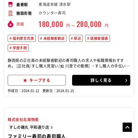
東海道本線 清水駅
最寄駅
カウンター寿司
施設形態
180,000
280,000
月給
円 〜
円
福利厚生充実
未経験者歓迎
駅近
経験者優遇
学歴不問
静岡県の正社員の未経験者歓迎の寿司職人の求人や転職情報おすす
め。 [正社員/すし職人見習い/鮨 川澄での勤務] ・すし職人の手伝い
(寿司調理、仕込み他) ・掃除・接客 など ※切り身の仕込み、握り
方、ネタの選定などすしの基礎技術を 学びながら、職人としての独り
キープする
詳しく見る
立ちを目指します。
作成日：2024.01.12
更新日：2024.01.15
株式会社北海物産
すしの磯丸 平和通り店
ファミリー寿司の寿司職人