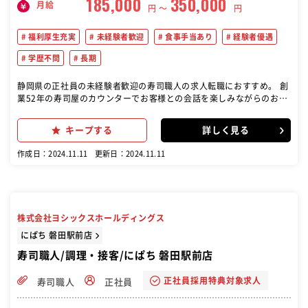
185,000
350,000
月給
円 〜
円
福利厚生充実
未経験者歓迎
食事手当あり
経験者優遇
学歴不問
長期
静岡県の正社員の未経験者歓迎の寿司職人の求人転職におすすめ。 創
業52年の寿司屋のカウンターでお客様との会話を楽しみながらのお仕
事です。 ◎寿司、一品料理、宴会（５８名まで可能）の料理を準備し
ます ★経験を活かしたお仕事をして頂きます ＊午前中は仕入れた魚の
キープする
詳しく見る
水洗いなどの仕込みが中心になります。 ＊カウンターではお客様との
会話を楽しみながら寿司や刺身の提供をお願いします。 ＊調理場では
作成日：2024.11.11
更新日：2024.11.11
一品料理や宴会料理のお支度をお願いします。
株式会社ヨシックスホールディングス
にぱち 磐田駅前店
寿司職人/調理・接客/にぱち 磐田駅前店
正社員採用特典対象求人
寿司職人
正社員