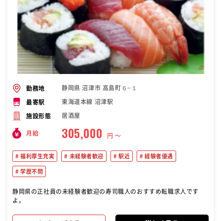
静岡県 沼津市 高島町６−１
勤務地
東海道本線 沼津駅
最寄駅
居酒屋
施設形態
305,000
月給
円 〜
福利厚生充実
未経験者歓迎
駅近
経験者優遇
学歴不問
静岡県の正社員の未経験者歓迎の寿司職人のおすすめ転職求人です
よ。