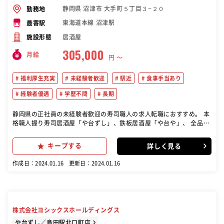
静岡県 沼津市 大手町５丁目３−２０
勤務地
東海道本線 沼津駅
最寄駅
居酒屋
施設形態
305,000
月給
円 〜
福利厚生充実
未経験者歓迎
駅近
食事手当あり
経験者優遇
学歴不問
長期
静岡県の正社員の未経験者歓迎の寿司職人の求人転職におすすめ。 本
格職人握り寿司居酒屋「や台ずし」、鉄板居酒屋「や台や」、 全品28
0円居酒屋「ニパチ」など当社が展開するいずれかの店舗 に配属(希望
考慮)。接客や調理、店舗マネジメント、アルバイ トの面接といっ
キープする
詳しく見る
た、店舗運営業務を行っていただきます。
作成日：2024.01.16
更新日：2024.01.16
株式会社ヨシックスホールディングス
や台ずし／島田駅北口町店