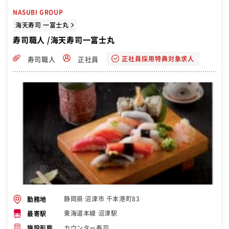
NASUBI GROUP
海天寿司 一富士丸
寿司職人 /海天寿司一富士丸
正社員採用特典対象求人
寿司職人
正社員
静岡県 沼津市 千本港町83
勤務地
東海道本線 沼津駅
最寄駅
カウンター寿司
施設形態