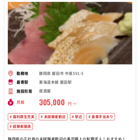
静岡県 磐田市 中泉591-5
勤務地
東海道本線 磐田駅
最寄駅
居酒屋
施設形態
305,000
月給
円 〜
福利厚生充実
未経験者歓迎
駅近
食事手当あり
経験者優遇
静岡県の正社員の未経験者歓迎の寿司職人の転職求人！おすすめ！