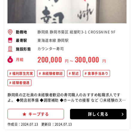
静岡県 静岡市葵区 紺屋町3-1 CROSSNINE 9F
勤務地
東海道本線 静岡駅
最寄駅
カウンター寿司
施設形態
200,000
300,000
月給
円 〜
円
福利厚生充実
未経験者歓迎
駅近
食事手当あり
経験者優遇
静岡県の正社員の未経験者歓迎の寿司職人のおすすめ転職求人です
よ。 ◆開店前準備 ◆調理補助 ◆ホールでの接客 など ◎未経験のスタ
ッフ活躍中 ◎入社2～3年を目安に カウンターでの握り作業へ
キープする
詳しく見る
作成日：2024.07.13
更新日：2024.07.13