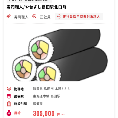
寿司職人/や台ずし島田駅北口町
正社員採用特典対象求人
寿司職人
正社員
静岡県 島田市 本通2-5-6
勤務地
東海道本線 島田駅
最寄駅
居酒屋
施設形態
305,000
月給
円 〜