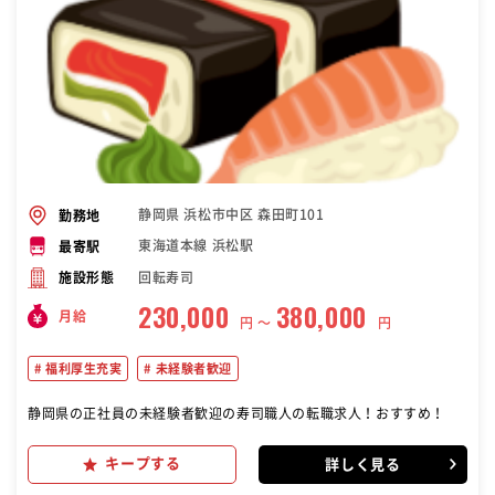
静岡県 浜松市中区 森田町101
勤務地
東海道本線 浜松駅
最寄駅
回転寿司
施設形態
230,000
380,000
月給
円 〜
円
福利厚生充実
未経験者歓迎
静岡県の正社員の未経験者歓迎の寿司職人の転職求人！おすすめ！
キープする
詳しく見る