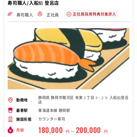
寿司職人/入船鮨 登呂店
正社員採用特典対象求人
寿司職人
正社員
静岡県 静岡市駿河区 有東２丁目３−２９ 入船鮨登呂
勤務地
店
東海道本線 静岡駅
最寄駅
カウンター寿司
施設形態
180,000
200,000
月給
円 〜
円