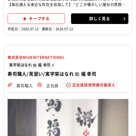
【毎日通える身近な存在を目指して】 “どこか懐かしい屋台の雰囲
気”を大切にした店づくりが特徴の鉄板焼居酒屋「や台や」、本格職人
握り寿司居酒屋「や台ずし」、全品280円(税込308円)低価格居酒屋
キープする
詳しく見る
「ニパチ」、鮮魚刺身と鶏黒炭焼「せんと」、串カツ居酒屋「これ
や」、昭和の焼とりてっぱん居酒屋「焼とりてっぱん」など、多彩な
作成日：2024.07.13
更新日：2024.07.13
業態のお店を、全国各地で展開しています。 値段もリーズナブルに設
定し、気軽に毎日通って頂ける店づくりを目指しています。
株式会社MIUEINTERNATIONAL
実宇栄はなれ 鮨 福 幸司
寿司職人/見習い/実宇栄はなれ 鮨 福 幸司
正社員採用特典対象求人
寿司職人
正社員