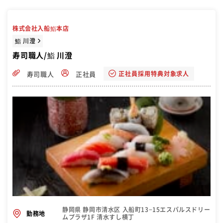
株式会社入船鮨本店
鮨 川澄
寿司職人/鮨 川澄
正社員採用特典対象求人
寿司職人
正社員
静岡県 静岡市清水区 入船町13−15エスパルスドリー
勤務地
ムプラザ1F 清水すし横丁