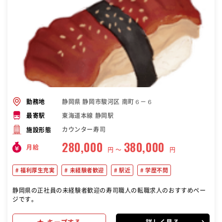
静岡県 静岡市駿河区 南町６－６
勤務地
東海道本線 静岡駅
最寄駅
カウンター寿司
施設形態
280,000
380,000
月給
円 〜
円
福利厚生充実
未経験者歓迎
駅近
学歴不問
静岡県の正社員の未経験者歓迎の寿司職人の転職求人のおすすめペー
ジです。