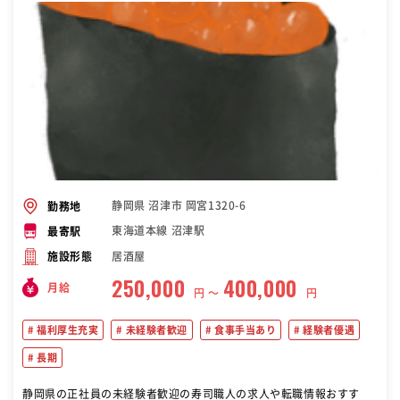
静岡県 沼津市 岡宮1320-6
勤務地
東海道本線 沼津駅
最寄駅
居酒屋
施設形態
250,000
400,000
月給
円 〜
円
福利厚生充実
未経験者歓迎
食事手当あり
経験者優遇
長期
静岡県の正社員の未経験者歓迎の寿司職人の求人や転職情報おすす