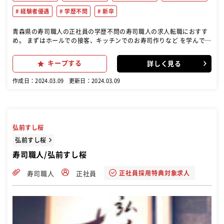
経験者優遇
学歴不問
新卒
青森県の寿司職人の正社員の学歴不問の寿司職人の求人転職におすす
め。 まずはホールでの接客、キッチンでのお寿司作りなど を学んでい
ただき、慣れてきたら店舗のマネジメント 業務もお任せします。スシ
ローでは「お客様の笑顔」 のためにチーム一丸となって店舗運営に取
キープする
詳しく見る
り組んでい ます
作成日：2024.03.09
更新日：2024.03.09
弘前すし桜
弘前すし桜
寿司職人/弘前すし桜
正社員採用特典対象求人
寿司職人
正社員