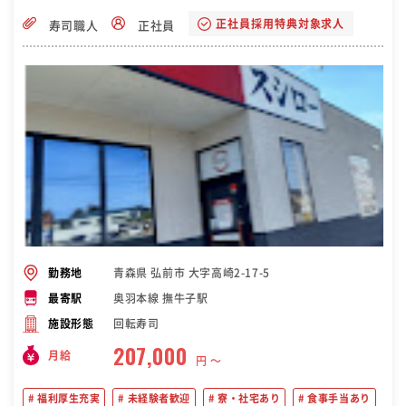
正社員採用特典対象求人
寿司職人
正社員
青森県 弘前市 大字高崎2-17-5
勤務地
奥羽本線 撫牛子駅
最寄駅
回転寿司
施設形態
207,000
月給
円 〜
福利厚生充実
未経験者歓迎
寮・社宅あり
食事手当あり