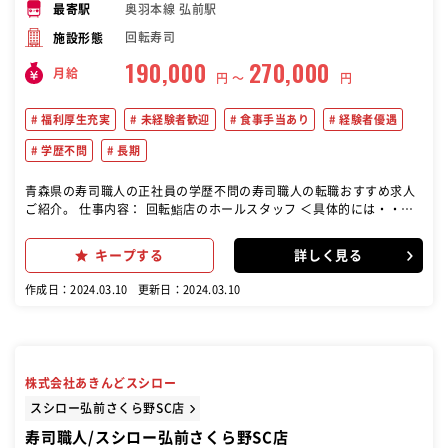
奥羽本線 弘前駅
最寄駅
回転寿司
施設形態
190,000
270,000
月給
円 〜
円
福利厚生充実
未経験者歓迎
食事手当あり
経験者優遇
学歴不問
長期
青森県の寿司職人の正社員の学歴不問の寿司職人の転職おすすめ求人
ご紹介。 仕事内容： 回転鮨店のホールスタッフ ＜具体的には・・・
＞ ◇基本的なホール業務 （お客様のご案内、配膳、レジ、電話応対な
ど） ◇金銭管理 ◇PCでの事務作業 （メニュー作成、仕入入力、発注
キープする
詳しく見る
など）
作成日：2024.03.10
更新日：2024.03.10
株式会社あきんどスシロー
スシロー弘前さくら野SC店
寿司職人/スシロー弘前さくら野SC店