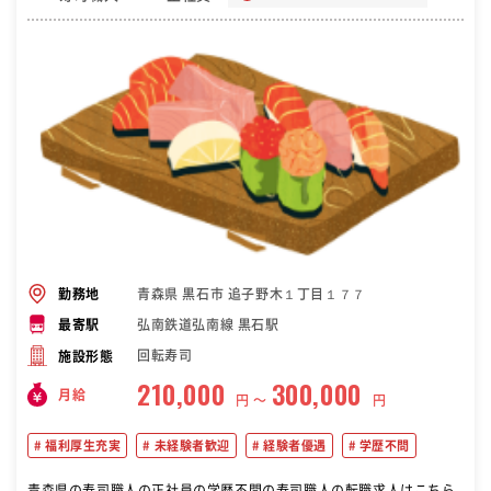
青森県 黒石市 追子野木１丁目１７７
勤務地
弘南鉄道弘南線 黒石駅
最寄駅
回転寿司
施設形態
210,000
300,000
月給
円 〜
円
福利厚生充実
未経験者歓迎
経験者優遇
学歴不問
青森県の寿司職人の正社員の学歴不問の寿司職人の転職求人はこちら