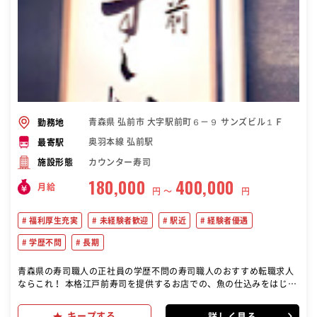
青森県 弘前市 大字駅前町６－９ サンズビル１Ｆ
勤務地
奥羽本線 弘前駅
最寄駅
カウンター寿司
施設形態
180,000
400,000
月給
円 〜
円
福利厚生充実
未経験者歓迎
駅近
経験者優遇
学歴不問
長期
青森県の寿司職人の正社員の学歴不問の寿司職人のおすすめ転職求人
ならこれ！ 本格江戸前寿司を提供するお店での、魚の仕込みをはじ
め、付場で お客様の接客や調理をお願いいたします
キープする
詳しく見る