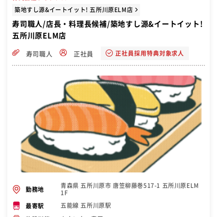
築地すし源&イートイット! 五所川原ELM店
寿司職人/店長・料理長候補/築地すし源&イートイット!
五所川原ELM店
正社員採用特典対象求人
寿司職人
正社員
青森県 五所川原市 唐笠柳藤巻517-1 五所川原ELM
勤務地
1F
五能線 五所川原駅
最寄駅