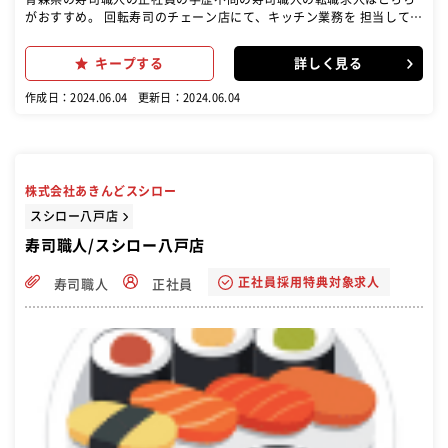
がおすすめ。 回転寿司のチェーン店にて、キッチン業務を 担当してい
ただきます。 －詳しい業務内容－ ■食材の調達準備 ■調理／魚をさ
ばくシャリにのせる等 ■レーンにお寿司をのせる ■食器類の片付け
キープする
詳しく見る
■清掃業務 など
作成日：2024.06.04
更新日：2024.06.04
株式会社あきんどスシロー
スシロー八戸店
寿司職人/スシロー八戸店
正社員採用特典対象求人
寿司職人
正社員