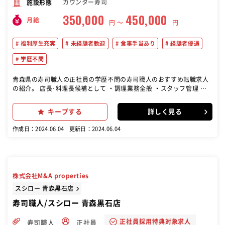
カウンター寿司
施設形態
350,000
450,000
月給
円 〜
円
福利厚生充実
未経験者歓迎
食事手当あり
経験者優遇
学歴不問
青森県の寿司職人の正社員の学歴不問の寿司職人のおすすめ転職求人
の紹介。 店長･料理長候補として ・調理業務全般 ・スタッフ管理 ・
仕入れ、発注作業 など幅広い業務をお任せします。
キープする
詳しく見る
作成日：2024.06.04
更新日：2024.06.04
株式会社M&A properties
スシロー 青森黒石店
寿司職人/スシロー 青森黒石店
正社員採用特典対象求人
寿司職人
正社員