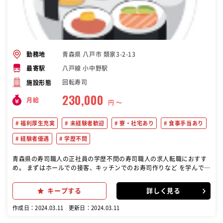
青森県 八戸市 類家3-2-13
勤務地
八戸線 小中野駅
最寄駅
回転寿司
施設形態
230,000
月給
円 〜
福利厚生充実
未経験者歓迎
寮・社宅あり
食事手当あり
経験者優遇
学歴不問
青森県の寿司職人の正社員の学歴不問の寿司職人の求人転職におすす
め。 まずはホールでの接客、キッチンでのお寿司作りなど を学んでい
ただき、慣れてきたら店舗のマネジメント 業務もお任せします。スシ
ローでは「お客様の笑顔」 のためにチーム一丸となって店舗運営に取
キープする
詳しく見る
り組んでい ます
作成日：2024.03.11
更新日：2024.03.11