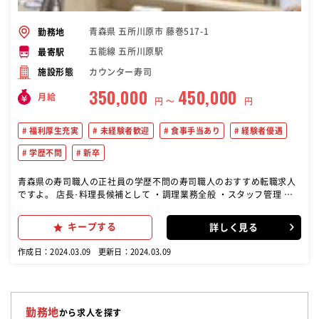
青森県 五所川原市 藤巻517-1
勤務地
五能線 五所川原駅
最寄駅
カウンター寿司
施設形態
350,000
450,000
月給
円 〜
円
福利厚生充実
未経験者歓迎
食事手当あり
経験者優遇
学歴不問
新卒
青森県の寿司職人の正社員の学歴不問の寿司職人のおすすめ転職求人
ですよ。 店長･料理長候補として ・調理業務全般 ・スタッフ管理 ・
仕入れ、発注作業 など幅広い業務をお任せします
キープする
詳しく見る
作成日：2024.03.09
更新日：2024.03.09
勤務地
から求人を探す