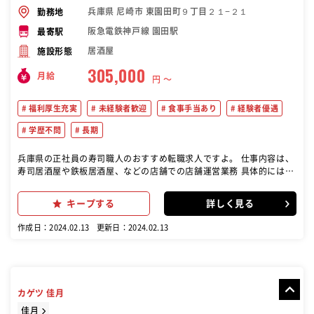
兵庫県 尼崎市 東園田町９丁目２１−２１
勤務地
阪急電鉄神戸線 園田駅
最寄駅
居酒屋
施設形態
305,000
月給
円 〜
福利厚生充実
未経験者歓迎
食事手当あり
経験者優遇
学歴不問
長期
兵庫県の正社員の寿司職人のおすすめ転職求人ですよ。 仕事内容は、
寿司居酒屋や鉄板居酒屋、などの店舗での店舗運営業務 具体的には、
以下のような業務が含まれます。 接客業務 調理業務 店舗マネジメン
ト:
キープする
詳しく見る
作成日：2024.02.13
更新日：2024.02.13
カゲツ 佳月
佳月