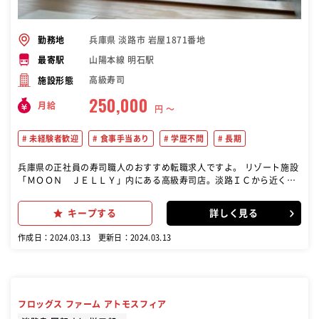
兵庫県 淡路市 岩屋1871番地
勤務地
山陽本線 明石駅
最寄駅
高級寿司
施設形態
250,000
月給
円 〜
未経験者歓迎
食事手当あり
学歴不問
長期
兵庫県の正社員の寿司職人のおすすめ転職求人ですよ。 リゾート施設
「ＭＯＯＮ ＪＥＬＬＹ」内にある高級寿司店。淡路ＩＣから近く観
光客のお客様が多くお越しになられます。 今回は、キッチンスタッフ
(社員)、ホールスタッフ(アルバイト)の募集♪ 終電迄の勤務時間など
キープする
詳しく見る
も相談のります。
作成日：2024.03.13
更新日：2024.03.13
フロッグス ファーム アトモスフィア