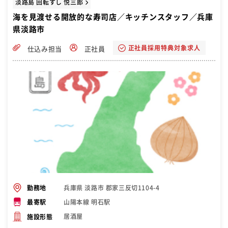
淡路島 回転すし 悦三郎
海を見渡せる開放的な寿司店／キッチンスタッフ／兵庫
県淡路市
正社員採用特典対象求人
仕込み担当
正社員
兵庫県 淡路市 郡家三反切1104-4
勤務地
山陽本線 明石駅
最寄駅
居酒屋
施設形態