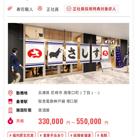
正社員採用特典対象求人
寿司職人
正社員
兵庫県 尼崎市 南塚口町２丁目１−３
勤務地
阪急電鉄神戸線 塚口駅
最寄駅
居酒屋
施設形態
330,000
550,000
月給
円 〜
円
福利厚生充実
食事手当あり
経験者優遇
長期