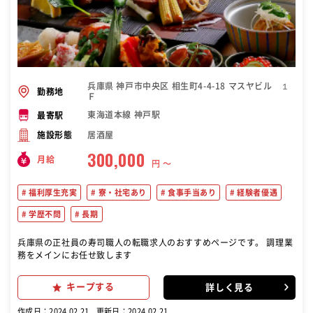
兵庫県 神戸市中央区 相生町4-4-18 マスヤビル １
勤務地
Ｆ
東海道本線 神戸駅
最寄駅
居酒屋
施設形態
300,000
月給
円 〜
福利厚生充実
寮・社宅あり
食事手当あり
経験者優遇
学歴不問
長期
兵庫県の正社員の寿司職人の転職求人のおすすめページです。 調理業
務をメインにお任せ致します
キープする
詳しく見る
作成日：2024.02.21
更新日：2024.02.21