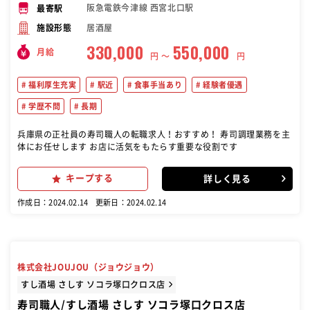
阪急電鉄今津線 西宮北口駅
最寄駅
居酒屋
施設形態
330,000
550,000
月給
円 〜
円
福利厚生充実
駅近
食事手当あり
経験者優遇
学歴不問
長期
兵庫県の正社員の寿司職人の転職求人！おすすめ！ 寿司調理業務を主
体にお任せします お店に活気をもたらす重要な役割です
キープする
詳しく見る
作成日：2024.02.14
更新日：2024.02.14
株式会社JOUJOU（ジョウジョウ）
すし酒場 さしす ソコラ塚口クロス店
寿司職人/すし酒場 さしす ソコラ塚口クロス店