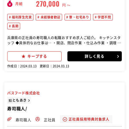
270,000
月給
円 〜
福利厚生充実
未経験者歓迎
寮・社宅あり
学歴不問
長期
兵庫県の正社員の寿司職人の転職おすすめ求人ご紹介。 キッチンスタ
ッフ ◆具体的なお仕事は‥ ・開店、閉店作業 ・仕込み作業 ・調理 ・
在庫管理 ・洗い場補助 など あなたらしさでお客さまをおもてなしし
てください♪
キープする
詳しく見る
作成日：2024.03.13
更新日：2024.03.13
パスフード株式会社
鮨ともあき
寿司職人/
正社員採用特典対象求人
寿司職人
正社員