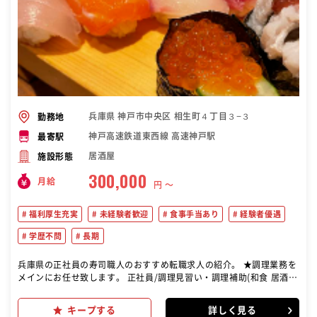
兵庫県 神戸市中央区 相生町４丁目３−３
勤務地
神戸高速鉄道東西線 高速神戸駅
最寄駅
居酒屋
施設形態
300,000
月給
円 〜
福利厚生充実
未経験者歓迎
食事手当あり
経験者優遇
学歴不問
長期
兵庫県の正社員の寿司職人のおすすめ転職求人の紹介。 ★調理業務を
メインにお任せ致します。 正社員/調理見習い・調理補助(和食 居酒屋
創作和食 寿司)
キープする
詳しく見る