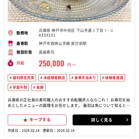
兵庫県 神戸市中央区 下山手通３丁目７−９
勤務地
KESX101
神戸市西神山手線 県庁前駅
最寄駅
高級寿司
施設形態
250,000
月給
円 〜
福利厚生充実
未経験者歓迎
食事手当あり
経験者優遇
学歴不問
長期
兵庫県の正社員の寿司職人のおすすめ転職求人ならこれ！ お寿司を始
めとしたメニューの調理をお任せします。 最初は魚について知るとこ
ろからスタート。できることを少しずつ増やしていき、見習いから一
人前の寿司職人に育て上げます。
キープする
詳しく見る
作成日：2024.02.14
更新日：2024.02.14