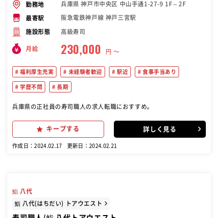
兵庫県 神戸市中央区 中山手通1-27-9 1F～2F
勤務地
阪急電鉄神戸線 神戸三宮駅
最寄駅
高級寿司
施設形態
230,000
月給
円 〜
福利厚生充実
未経験者歓迎
駅近
食事手当あり
学歴不問
長期
兵庫県の正社員の寿司職人の求人転職におすすめ。
キープする
詳しく見る
作成日：2024.02.17
更新日：2024.02.21
鮨 八代
鮨 八代(はちだい) トアウエスト
寿司職人/鮨 八代トアウエスト