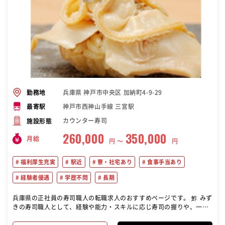
兵庫県 神戸市中央区 加納町4-9-29
勤務地
神戸市西神山手線 三宮駅
最寄駅
カウンター寿司
施設形態
260,000
350,000
月給
円 〜
円
福利厚生充実
駅近
寮・社宅あり
食事手当あり
経験者優遇
学歴不問
長期
兵庫県の正社員の寿司職人の転職求人のおすすめページです。 鮓 みず
きの寿司職人として、経験や能力・スキルに応じ寿司の握りや、一品
料理の調理全般を行なっていただきます。 産地直送の新鮮な鮮魚を取