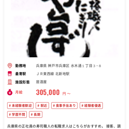
兵庫県 神戸市兵庫区 水木通１丁目３−８
勤務地
ＪＲ東西線 北新地駅
最寄駅
居酒屋
施設形態
305,000
月給
円 〜
未経験者歓迎
駅近
食事手当あり
経験者優遇
学歴不問
長期
兵庫県の正社員の寿司職人の転職求人はこちらがおすすめ。 接客、調