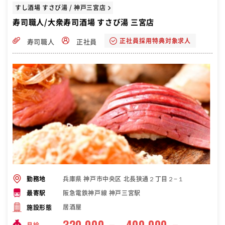
すし酒場 すさび湯 / 神戸三宮店
寿司職人/大衆寿司酒場 すさび湯 三宮店
正社員採用特典対象求人
寿司職人
正社員
兵庫県 神戸市中央区 北長狭通２丁目２−１
勤務地
阪急電鉄神戸線 神戸三宮駅
最寄駅
居酒屋
施設形態
320,000
400,000
月給