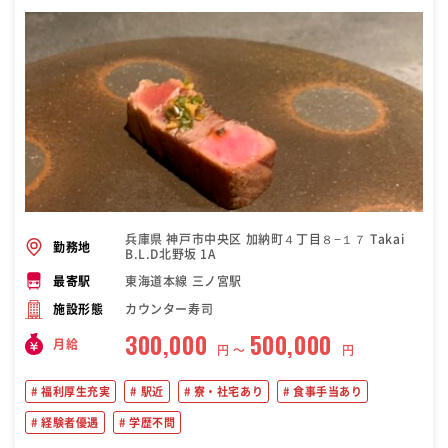
兵庫県 神戸市中央区 加納町４丁目８−１７ Takai
勤務地
B.L.D北野坂 1A
東海道本線 三ノ宮駅
最寄駅
カウンター寿司
施設形態
300,000
500,000
月給
円 〜
円
福利厚生充実
駅近
寮・社宅あり
食事手当あり
経験者優遇
学歴不問