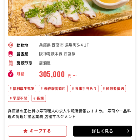
兵庫県 西宮市 馬場町5-4 1F
勤務地
阪神電鉄本線 西宮駅
最寄駅
居酒屋
施設形態
305,000
月給
円 〜
福利厚生充実
未経験者歓迎
食事手当あり
経験者優遇
学歴不問
長期
兵庫県の正社員の寿司職人の求人や転職情報おすすめ。 寿司や一品料
理の調理と接客業務 店舗マネジメント
キープする
詳しく見る