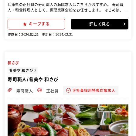
兵庫県の正社員の寿司職人の転職求人はこちらがおすすめ。 寿司職
人・和食料理人として、調理業務全般をお任せします。 はじめは、簡
単な仕込みから盛り付けまでの調理業務をお願いします。 経験のある
方は、スキルを存分に発揮してご活躍いただけます。 素材をいかした
キープする
詳しく見る
メニュー開発にも、どんどん挑戦してください！ 業務に慣れてきた
ら、店舗運営やマネジメントをお任せしていきます。
作成日：2024.02.21
更新日：2024.02.21
和さび
肴美や 和さび
寿司職人/肴美や 和さび
正社員採用特典対象求人
寿司職人
正社員