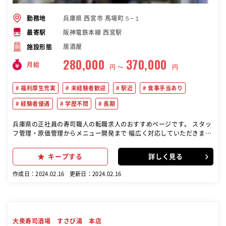
兵庫県 西宮市 馬場町５−１
勤務地
阪神電鉄本線 西宮駅
最寄駅
居酒屋
施設形態
280,000
370,000
月給
円 〜
円
福利厚生充実
未経験者歓迎
駅近
食事手当あり
経験者優遇
学歴不問
長期
兵庫県の正社員の寿司職人の転職求人のおすすめページです。 スタッ
フ管理・原価管理からメニュー開発まで 幅広く対応していただきます
(寿司職人としての技術向上を目指し、和食の調理経験を活かす)
キープする
詳しく見る
作成日：2024.02.16
更新日：2024.02.16
大衆寿司酒場 すさび湯 本店