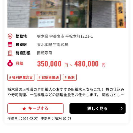
栃木県 宇都宮市 平松本町1221-1
勤務地
東北本線 宇都宮駅
最寄駅
回転寿司
施設形態
350,000
480,000
月給
円 〜
円
福利厚生充実
経験者優遇
長期
栃木県の正社員の寿司職人のおすすめ転職求人ならこれ！ 魚の仕込み
や寿司調理、一品料理などの調理全般をお任せします。 即戦力として
店舗の運営や管理、人材育成などに力を発揮してください
キープする
詳しく見る
作成日：2024.02.27
更新日：2024.02.27