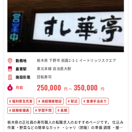
栃木県 下野市 祇園2-3-1 イートリッツスクエア
勤務地
東北本線 自治医大駅
最寄駅
回転寿司
施設形態
250,000
350,000
月給
円 〜
円
福利厚生充実
未経験者歓迎
駅近
食事手当あり
経験者優遇
学歴不問
長期
栃木県の正社員の寿司職人の転職求人のおすすめページです。 仕込み
作業 ・野菜などの簡単なカット ・シャリ（酢飯）の準備 調理 ・握り