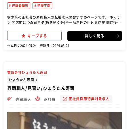
経験者優遇
学歴不問
栃木県の正社員の寿司職人の転職求人のおすすめページです。 キッチ
ン 開店前は⇒寿司ネタ(魚を捌く等)や一品料理の仕込み作業 開店後は
⇒注文に合わせて調理をお願いします ホール お客様が来店⇒席へのご
案内・オーダー取り・料理の提供 お帰りの際は⇒会計対応・片付け
キープする
詳しく見る
など接客全般 まずは基本的なホール・キッチン業務を習得頂いた上
で、 つけ場業務に入る形となります 寿司業界未経験でも飲食店でのキ
作成日：2024.05.24
更新日：2024.05.24
ッチン経験があれば 最短2~3ヵ月で寿司職人デビューも
有限会社ひょうたん寿司
ひょうたん寿司
寿司職人/見習い/ひょうたん寿司
正社員採用特典対象求人
寿司職人
正社員