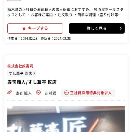
栃木県の正社員の寿司職人の求人転職におすすめ。 居酒屋ホールスタ
ッフとして ・お客様ご案内 ・注文取り ・簡単な調理（盛り付け等）
・ドリンク作成 ・レジ対応 など 基本的な接客業務をお任せします◎
将来的に店長・店長候補へのステップアップも！ ぜひチャレンジして
キープする
詳しく見る
みてください
作成日：2024.02.28
更新日：2024.02.28
株式会社奴寿司
すし華亭 匠店
寿司職人/すし華亭 匠店
正社員採用特典対象求人
寿司職人
正社員