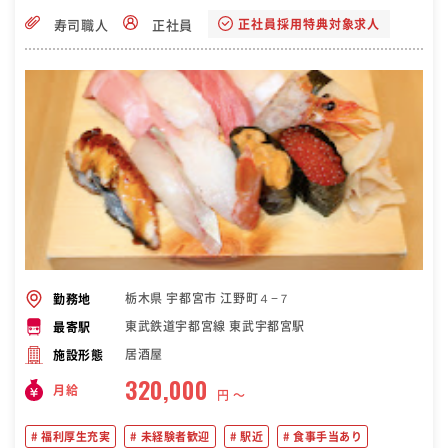
正社員採用特典対象求人
寿司職人
正社員
栃木県 宇都宮市 江野町４−７
勤務地
東武鉄道宇都宮線 東武宇都宮駅
最寄駅
居酒屋
施設形態
320,000
月給
円 〜
福利厚生充実
未経験者歓迎
駅近
食事手当あり