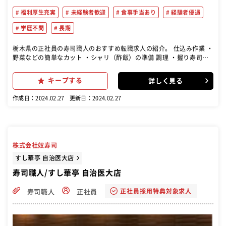
福利厚生充実
未経験者歓迎
食事手当あり
経験者優遇
学歴不問
長期
栃木県の正社員の寿司職人のおすすめ転職求人の紹介。 仕込み作業 ・
野菜などの簡単なカット ・シャリ（酢飯）の準備 調理 ・握り寿司や
巻き寿司の調理 ・天ぷらやから揚げなどの揚げ物の調理 ・玉子焼きや
茶碗蒸しなどの一品料理の調理 盛り付け ・お刺身の盛り合わせやサラ
キープする
詳しく見る
ダなどの盛り付け 注文受け・ご提供 ※カウンターでお客様から直接注
文を伺うこともあります。 清掃と整理 ・洗い場業務 ・調理器具や調
作成日：2024.02.27
更新日：2024.02.27
理場を清潔に保ち、片付けと整理を行う。 入社後は先輩スタッフに付
いて簡単な盛り付けや洗い場業務など出来る所からひとつずつ業務を
覚えていきましょう！困ったときや分からないことがあったときはす
ぐ先輩スタッフに聞ける環境なので安心してくださいね。まずは元気
よく「いらっしゃいませ！」が言えれば合格です！社内研修制度があ
株式会社奴寿司
るので、全くの未経験の方でも一人前の寿司職人に育て上げる制度が
整っています！安心して飛び込んできてくださいね
すし華亭 自治医大店
寿司職人/すし華亭 自治医大店
正社員採用特典対象求人
寿司職人
正社員