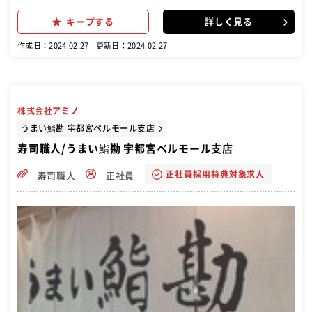
寿司や巻き寿司の調理 ・天ぷらやから揚げなどの揚げ物の調理 ・玉子
焼きや茶碗蒸しなどの一品料理の調理 盛り付け ・お刺身の盛り合わせ
キープする
詳しく見る
やサラダなどの盛り付け 注文受け・ご提供 ※カウンターでお客様から
直接注文を伺うこともあります。 清掃と整理 ・洗い場業務 ・調理器
作成日：2024.02.27
更新日：2024.02.27
具や調理場を清潔に保ち、片付けと整理を行う。 入社後は先輩スタッ
フに付いて簡単な盛り付けや洗い場業務など出来る所からひとつずつ
業務を覚えていきましょう！困ったときや分からないことがあったと
きはすぐ先輩スタッフに聞ける環境なので安心してくださいね。まず
は元気よく「いらっしゃいませ！」が言えれば合格です！社内研修制
株式会社アミノ
度があるので、全くの未経験の方でも一人前の寿司職人に育て上げる
制度が整っています！安心して飛び込んできてくださいね
うまい鮨勘 宇都宮ベルモール支店
寿司職人/うまい鮨勘 宇都宮ベルモール支店
正社員採用特典対象求人
寿司職人
正社員