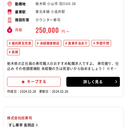
栃木県 小山市 羽川60-38
勤務地
東北本線 小金井駅
最寄駅
カウンター寿司
施設形態
250,000
月給
円 〜
福利厚生充実
未経験者歓迎
食事手当あり
学歴不問
長期
栃木県の正社員の寿司職人のおすすめ転職求人ですよ。 寿司握り、仕
込み その他調理補助 未経験の方は見習いから始めましょう！ ※その
他料理提供、ホール補助もあります
キープする
詳しく見る
作成日：2024.02.28
更新日：2024.02.28
株式会社奴寿司
すし華亭 長岡店