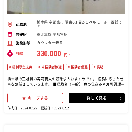
栃木県 宇都宮市 陽東6丁目2-1 ベルモール 西館２
勤務地
Ｆ
東北本線 宇都宮駅
最寄駅
カウンター寿司
施設形態
330,000
月給
円 〜
福利厚生充実
未経験者歓迎
経験者優遇
長期
栃木県の正社員の寿司職人の転職求人おすすめです。 経験に応じた仕
事をお任せしていきます。 ■経験者（一般） 魚の仕込みや寿司調理、
一品料理などの調理全般をお任せします。 ■見習い 魚の仕込みや軍
艦、巻物、簡単な料理や仕込みなどから徐々に覚えていただきます。
キープする
詳しく見る
経験や技術レベルに合わせた仕事をお任せしていきますのでご安心く
ださい
作成日：2024.02.27
更新日：2024.02.27