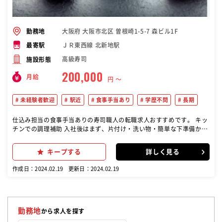
大阪府 大阪市北区 曽根崎1-5-7 森ビル1F
勤務地
ＪＲ東西線 北新地駅
最寄駅
高級寿司
施設形態
200,000
月給
円 〜
未経験者歓迎
駅近
食事手当あり
学歴不問
長期
仕込み担当の食事手当ありの寿司職人の転職求人おすすめです。 キッ
チンでの調理補助 入社後はまず、片付け・洗い物・簡単な下準備から
お任せしていきます。少しずつお店の雰囲気や仕事に慣れていただ
き、食材の目利きの仕方や現場の空気に合わせた立ち回り方など、鮨
キープする
詳しく見る
を握るまでに様々なことを勉強していただきます。シンプルな料理だ
からこそ、素材の良さ・旨みを引き出す為、豊かな経験と研鑽を積ん
作成日：2024.02.19
更新日：2024.02.19
だ技術が必要とされるお仕事です。全くの未経験でも、人情味溢れる
店主のもとでイチから寿司職人としてレベルアップしていけるのが一
番の魅力◎名店ゆえに、中途半端で終わらない”業界最高峰のスキ
ル”が身に付きます！
勤務地
から求人を探す