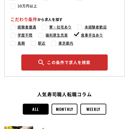
30万円以上
こだわり条件
から求人を探す
経験者優遇
寮・社宅あり
未経験者歓迎
学歴不問
福利厚生充実
食事手当あり
長期
駅近
東京都内
この条件で求人を検索
人気寿司職人転職コラム
ALL
MONTHLY
WEEKLY