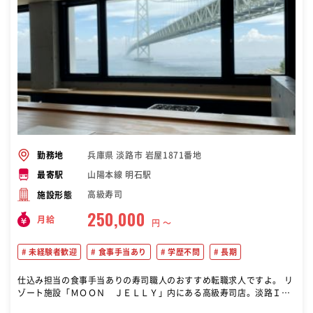
兵庫県 淡路市 岩屋1871番地
勤務地
山陽本線 明石駅
最寄駅
高級寿司
施設形態
250,000
月給
円 〜
未経験者歓迎
食事手当あり
学歴不問
長期
仕込み担当の食事手当ありの寿司職人のおすすめ転職求人ですよ。 リ
ゾート施設「ＭＯＯＮ ＪＥＬＬＹ」内にある高級寿司店。淡路ＩＣ
から近く観光客のお客様が多くお越しになられます。 今回は、キッチ