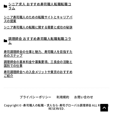
シニア求人 おすすめ寿司職人転職転職コ
ラム
シニア寿司職人のための転職サイトとキャリアパ
スの提案
シニア寿司職人の転職に関する需要と成功の秘訣
調理師会 おすすめ寿司職人転職転職コラ
ム
寿司調理師会の仕事と魅力、寿司職人を目指すた
めのステップ
調理師会の基本料金や募集要項、三長会の活動と
国別での仕事
寿司調理師会への入会メリットや東京のおすすめ
ご紹介
プライバシーポリシー
利用規約
お問い合わせ
Copyright © -寿司職人の転職・求人なら-寿司グローバル調理師会 ALL RIGHTS
RESERVED.