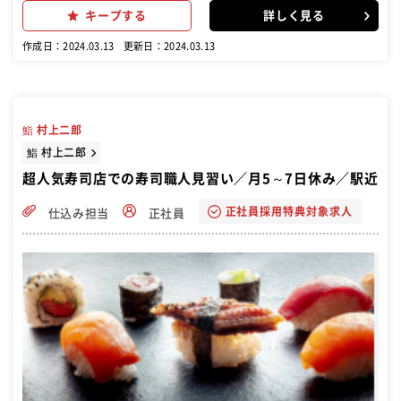
ンスタッフ(社員)、ホールスタッフ(アルバイト)の募集♪ 終電迄の勤
キープする
詳しく見る
務時間なども相談のります。
作成日：2024.03.13
更新日：2024.03.13
鮨 村上二郎
鮨 村上二郎
超人気寿司店での寿司職人見習い／月5～7日休み／駅近
正社員採用特典対象求人
仕込み担当
正社員