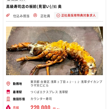
高級寿司店の板前(見習い)/鮨 奥
正社員採用特典対象求人
仕込み担当
正社員
東京都 台東区 浅草３丁目４２−１２ 浅草ダイカンプ
勤務地
ラザ天仁ビル
つくばエクスプレス 浅草駅
最寄駅
カウンター寿司
施設形態
220,000
月給
円 〜