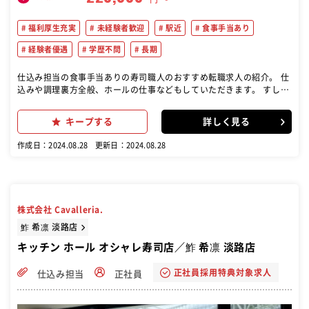
福利厚生充実
未経験者歓迎
駅近
食事手当あり
経験者優遇
学歴不問
長期
仕込み担当の食事手当ありの寿司職人のおすすめ転職求人の紹介。 仕
込みや調理裏方全般、ホールの仕事などもしていただきます。 すし職
人としてのスキルも学ぶ機会はありますが、職務内容は寿司だけに限
らず、さまざまな調理技術を学ぶことができます。
キープする
詳しく見る
作成日：2024.08.28
更新日：2024.08.28
株式会社 Cavalleria.
鮓 希凛 淡路店
キッチン ホール オシャレ寿司店／鮓 希凛 淡路店
正社員採用特典対象求人
仕込み担当
正社員