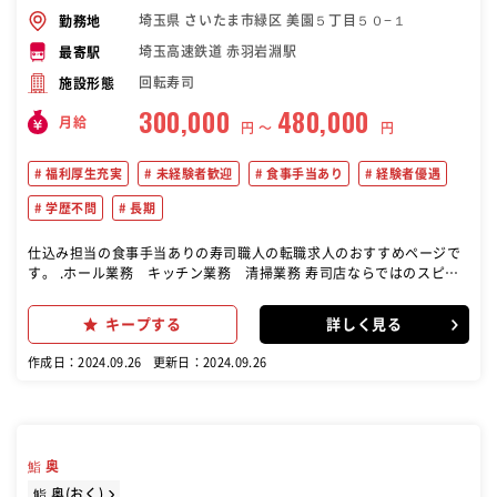
埼玉県 さいたま市緑区 美園５丁目５０−１
勤務地
埼玉高速鉄道 赤羽岩淵駅
最寄駅
回転寿司
施設形態
300,000
480,000
月給
円 〜
円
福利厚生充実
未経験者歓迎
食事手当あり
経験者優遇
学歴不問
長期
仕込み担当の食事手当ありの寿司職人の転職求人のおすすめページで
す。 .ホール業務 キッチン業務 清掃業務 寿司店ならではのスピー
ド感や衛生管理も重要です
キープする
詳しく見る
作成日：2024.09.26
更新日：2024.09.26
鮨 奥
鮨 奥(おく)