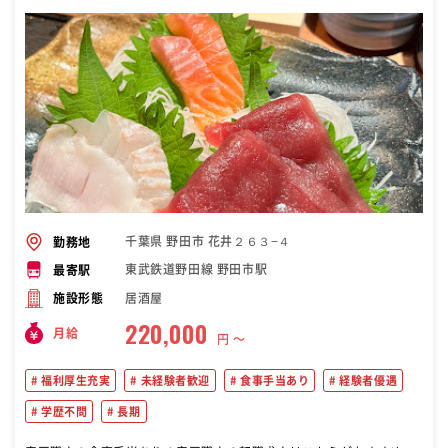
千葉県 野田市 花井２６３−４
勤務地
東武鉄道野田線 野田市駅
最寄駅
居酒屋
施設形態
220,000
月給
円 〜
福利厚生充実
未経験者歓迎
食事手当あり
経験者優遇
学歴不問
長期