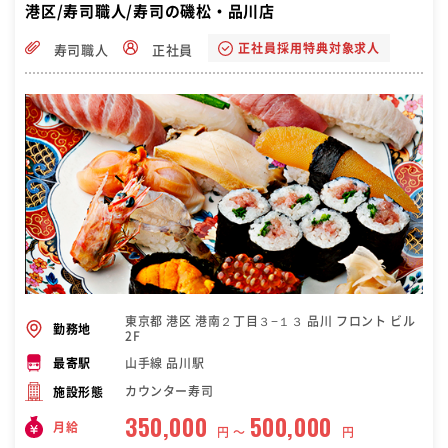
港区/寿司職人/寿司の磯松・品川店
正社員採用特典対象求人
寿司職人
正社員
東京都 港区 港南２丁目３−１３ 品川 フロント ビル
勤務地
2F
山手線 品川駅
最寄駅
カウンター寿司
施設形態
350,000
500,000
月給
円 〜
円