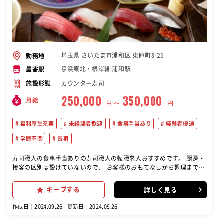
埼玉県 さいたま市浦和区 東仲町8-25
勤務地
京浜東北・根岸線 浦和駅
最寄駅
カウンター寿司
施設形態
250,000
350,000
月給
円 〜
円
福利厚生充実
未経験者歓迎
食事手当あり
経験者優遇
学歴不問
長期
寿司職人の食事手当ありの寿司職人の転職求人おすすめです。 厨房・
接客の区別は設けていないので、 お客様のおもてなしから調理まで幅
広くお願いします。 未経験の方には一から仕事をお教えしますのでご
安心ください。 慣れてきたら、少しずつ「握り」にも挑戦していきま
キープする
詳しく見る
しょう。 調理や上質な握りの技術、ワンランク上のおもてなしなど、
さまざまなスキルが磨かれていく環境です。
作成日：2024.09.26
更新日：2024.09.26