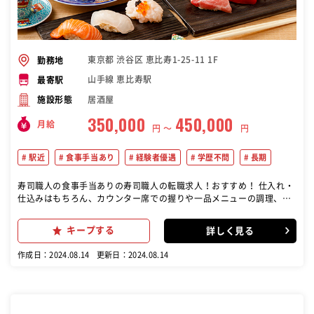
東京都 渋谷区 恵比寿1-25-11 1F
勤務地
山手線 恵比寿駅
最寄駅
居酒屋
施設形態
350,000
450,000
月給
円 〜
円
駅近
食事手当あり
経験者優遇
学歴不問
長期
寿司職人の食事手当ありの寿司職人の転職求人！おすすめ！ 仕入れ・
仕込みはもちろん、カウンター席での握りや一品メニューの調理、季
節ごとの新コース考案、お酒のチョイスなど全てをお任せします
キープする
詳しく見る
作成日：2024.08.14
更新日：2024.08.14