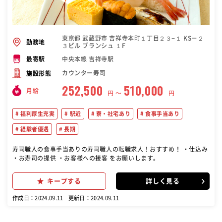
東京都 武蔵野市 吉祥寺本町１丁目２３−１ KS－２
勤務地
３ビル ブランシュ １F
中央本線 吉祥寺駅
最寄駅
カウンター寿司
施設形態
252,500
510,000
月給
円 〜
円
福利厚生充実
駅近
寮・社宅あり
食事手当あり
経験者優遇
長期
寿司職人の食事手当ありの寿司職人の転職求人！おすすめ！ ・仕込み
・お寿司の提供 ・お客様への接客 をお願いします。
キープする
詳しく見る
作成日：2024.09.11
更新日：2024.09.11