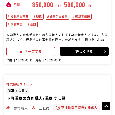
350,000
500,000
月給
円 〜
円
福利厚生充実
駅近
食事手当あり
経験者優遇
学歴不問
長期
寿司職人の食事手当ありの寿司職人のおすすめ転職求人ですよ。 寿司
職人として、板場での仕事全般を担当いただきます。 握りをはじめと
した調理業務全般をお任せ。 小規模なお店なので、さまざまな経験を
積んでいただけると思います。 これまで培ってきた実力を、存分に発
キープする
詳しく見る
揮してください！
作成日：2024.08.11
更新日：2024.08.11
株式会社ダイムラー
浅草 すし賢
下町浅草の寿司職人/浅草 すし賢
正社員採用特典対象求人
寿司職人
正社員