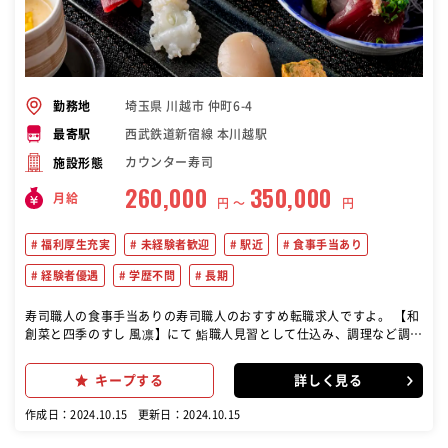
埼玉県 川越市 仲町6-4
勤務地
西武鉄道新宿線 本川越駅
最寄駅
カウンター寿司
施設形態
260,000
350,000
月給
円 〜
円
福利厚生充実
未経験者歓迎
駅近
食事手当あり
経験者優遇
学歴不問
長期
寿司職人の食事手当ありの寿司職人のおすすめ転職求人ですよ。 【和
創菜と四季のすし 風凛】にて 鮨職人見習として仕込み、調理など調理
業務を担当していただきます。
キープする
詳しく見る
作成日：2024.10.15
更新日：2024.10.15