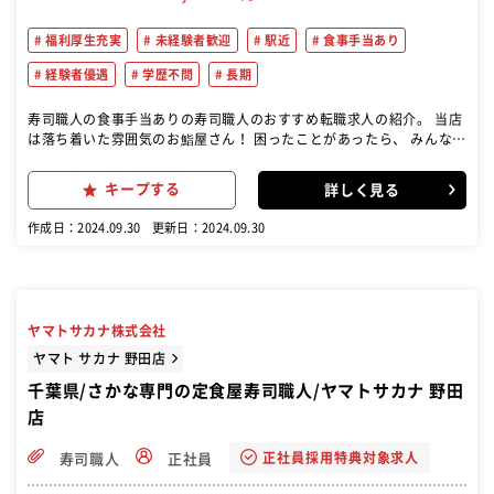
福利厚生充実
未経験者歓迎
駅近
食事手当あり
経験者優遇
学歴不問
長期
寿司職人の食事手当ありの寿司職人のおすすめ転職求人の紹介。 当店
は落ち着いた雰囲気のお鮨屋さん！ 困ったことがあったら、 みんなで
フォローする体制が整っている チームワークの良い雰囲気の店内で
す！ 寿司の調理と提供 接客業務 店舗のチームワークへの貢献 食材の
キープする
詳しく見る
管理・仕込み 清掃・後片付け
作成日：2024.09.30
更新日：2024.09.30
ヤマトサカナ株式会社
ヤマト サカナ 野田店
千葉県/さかな専門の定食屋寿司職人/ヤマトサカナ 野田
店
正社員採用特典対象求人
寿司職人
正社員