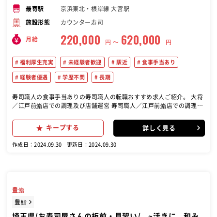
京浜東北・根岸線 大宮駅
最寄駅
カウンター寿司
施設形態
220,000
620,000
月給
円 〜
円
福利厚生充実
未経験者歓迎
駅近
食事手当あり
経験者優遇
学歴不問
長期
寿司職人の食事手当ありの寿司職人の転職おすすめ求人ご紹介。 大将
／江戸前鮨店での調理及び店舗運営 寿司職人／江戸前鮨店での調理及
び大将の補佐 寿司見習／江戸前鮨店での調理補助
キープする
詳しく見る
作成日：2024.09.30
更新日：2024.09.30
豊鮨
豊鮨
埼玉県/お寿司屋さんの板前・見習い/ ~活きに 和み