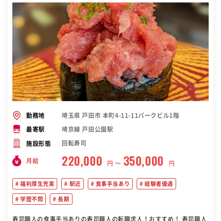
埼玉県 戸田市 本町4-11-11パークビル1階
勤務地
埼京線 戸田公園駅
最寄駅
回転寿司
施設形態
220,000
350,000
月給
円 〜
円
福利厚生充実
駅近
食事手当あり
経験者優遇
学歴不問
長期
寿司職人の食事手当ありの寿司職人の転職求人！おすすめ！ 寿司職人