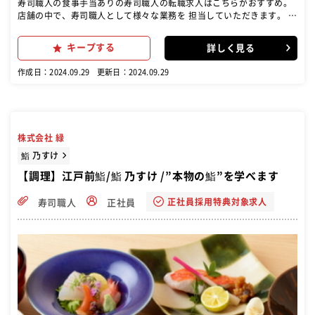
寿司職人の食事手当ありの寿司職人の転職求人はこちらがおすすめ。
店舗の中で、寿司職人として様々な業務を 担当していただきます。 ＜
具体的には＞ ・魚の仕込み ・寿司ネタの準備 ・シャリの準備 ・握り
業務 ・盛付 ・洗い物 など
キープする
詳しく見る
作成日：2024.09.29
更新日：2024.09.29
株式会社 緑
鮨 乃すけ
【調理】江戸前鮨/鮨 乃すけ /”本物の鮨”を学べます
正社員採用特典対象求人
寿司職人
正社員