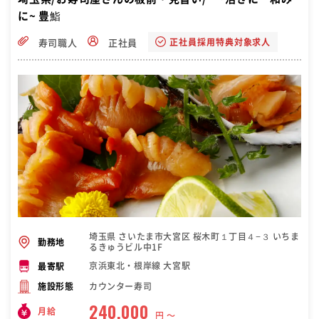
に~ 豊鮨
正社員採用特典対象求人
寿司職人
正社員
埼玉県 さいたま市大宮区 桜木町１丁目４−３ いちま
勤務地
るきゅうビル中1F
京浜東北・根岸線 大宮駅
最寄駅
カウンター寿司
施設形態
240,000
月給
円 〜