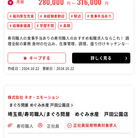
280,000
316,000
月給
円 〜
円
福利厚生充実
未経験者歓迎
駅近
食事手当あり
経験者優遇
学歴不問
長期
寿司職人の食事手当ありの寿司職人のおすすめ転職求人ならこれ！ 調
理全般の業務 食材の仕込み、在庫管理、調理、盛り付けキッチンなど
の業務全般 店の調理スタッフとして、寿司や和食を中心に提供 新規店
舗のオープニングスタッフとしての立ち上げにも通じるチャンスがあ
キープする
詳しく見る
る 店舗運営サポート 調理長候補として、店舗全体の調理や運営にも関
与します。 技術向上のための取り組み
作成日：2024.10.22
更新日：2024.10.22
株式会社 ネオ・エモーション
まぐろ問屋 めぐみ水産 戸田公園店
埼玉県/寿司職人/まぐろ問屋 めぐみ水産 戸田公園店
正社員採用特典対象求人
寿司職人
正社員