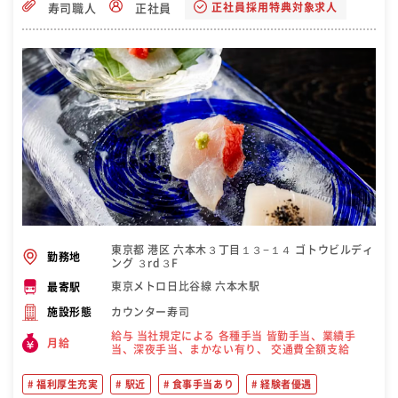
正社員採用特典対象求人
寿司職人
正社員
東京都 港区 六本木３丁目１３−１４ ゴトウビルディ
勤務地
ング ３rd３F
東京メトロ日比谷線 六本木駅
最寄駅
カウンター寿司
施設形態
給与 当社規定による 各種手当 皆勤手当、業績手
月給
当、深夜手当、まかない有り、 交通費全額支給
福利厚生充実
駅近
食事手当あり
経験者優遇