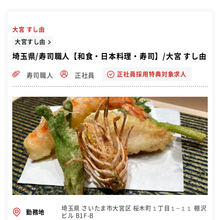
大宮 すし由
大宮すし由
埼玉県/寿司職人【和食・日本料理・寿司】/大宮 すし由
正社員採用特典対象求人
寿司職人
正社員
埼玉県 さいたま市大宮区 桜木町１丁目１−１１ 棚沢
勤務地
ビル B1F-B