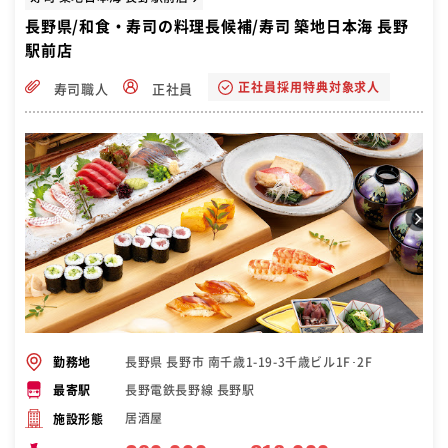
長野県/和食・寿司の料理長候補/寿司 築地日本海 長野
駅前店
正社員採用特典対象求人
寿司職人
正社員
長野県 長野市 南千歳1-19-3千歳ビル1F･2F
勤務地
長野電鉄長野線 長野駅
最寄駅
居酒屋
施設形態