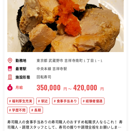
東京都 武蔵野市 吉祥寺南町１丁目１−１
勤務地
中央本線 吉祥寺駅
最寄駅
回転寿司
施設形態
350,000
420,000
月給
円 〜
円
福利厚生充実
駅近
食事手当あり
経験者優遇
学歴不問
長期
寿司職人の食事手当ありの寿司職人のおすすめ転職求人ならこれ！ 寿
司職人・調理スタッフとして、寿司の握りや調理全般をお願いしま