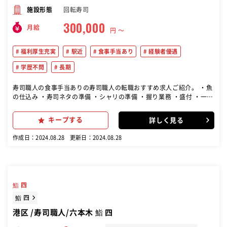
回転寿司
施設形態
300,000
月給
円 〜
福利厚生充実
駅近
食事手当あり
経験者優遇
学歴不問
長期
寿司職人の食事手当ありの寿司職人の転職おすすめ求人ご紹介。 ・魚
の仕込み ・寿司ネタの準備 ・シャリの準備 ・握り業務 ・盛付 ・一品
料理やつまみ作り ・洗い物 など
キープする
詳しく見る
作成日：2024.08.28
更新日：2024.08.28
鮨 四
鮨 四
港区 /寿司職人/六本木 鮨 四