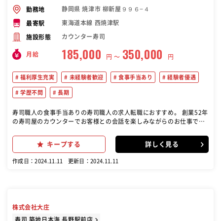
静岡県 焼津市 柳新屋９９６−４
勤務地
東海道本線 西焼津駅
最寄駅
カウンター寿司
施設形態
185,000
350,000
月給
円 〜
円
福利厚生充実
未経験者歓迎
食事手当あり
経験者優遇
学歴不問
長期
寿司職人の食事手当ありの寿司職人の求人転職におすすめ。 創業52年
の寿司屋のカウンターでお客様との会話を楽しみながらのお仕事で
す。 ◎寿司、一品料理、宴会（５８名まで可能）の料理を準備します
★経験を活かしたお仕事をして頂きます ＊午前中は仕入れた魚の水洗
キープする
詳しく見る
いなどの仕込みが中心になります。 ＊カウンターではお客様との会話
を楽しみながら寿司や刺身の提供をお願いします。 ＊調理場では一品
作成日：2024.11.11
更新日：2024.11.11
料理や宴会料理のお支度をお願いします。
株式会社大庄
寿司 築地日本海 長野駅前店