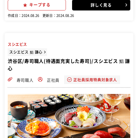
スキルも習得}
キープする
詳しく見る
作成日：2024.08.26
更新日：2024.08.26
スシエビス
スシエビス 鮨 謙心
渋谷区/寿司職人(待遇面充実した寿司)/スシエビス 鮨 謙
心
正社員採用特典対象求人
寿司職人
正社員