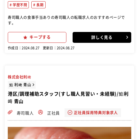
学歴不問
長期
寿司職人の食事手当ありの寿司職人の転職求人のおすすめページで
す。
キープする
詳しく見る
作成日：2024.08.27
更新日：2024.08.27
株式会社利﨑
鮨 利﨑 青山
港区/調理補助スタッフ(すし職人見習い・未経験)/鮨利
﨑 青山
正社員採用特典対象求人
寿司職人
正社員