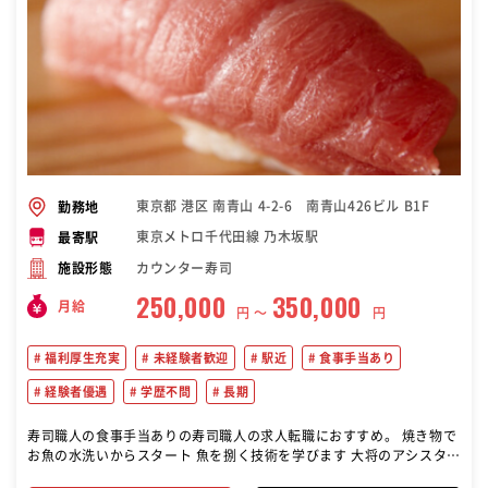
東京都 港区 南青山 4-2-6 南青山426ビル B1F
勤務地
東京メトロ千代田線 乃木坂駅
最寄駅
カウンター寿司
施設形態
250,000
350,000
月給
円 〜
円
福利厚生充実
未経験者歓迎
駅近
食事手当あり
経験者優遇
学歴不問
長期
寿司職人の食事手当ありの寿司職人の求人転職におすすめ。 焼き物で
お魚の水洗いからスタート 魚を捌く技術を学びます 大将のアシスタン
ト{寿司を握る技術だけでなく、接客やお客様とのコミュニケーション