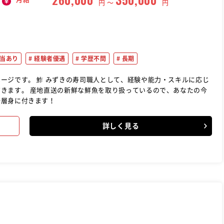
円 〜
円
当あり
経験者優遇
学歴不問
長期
験や能力・スキルに応じ
るので、あなたの今
一層身に付きます！
詳しく見る