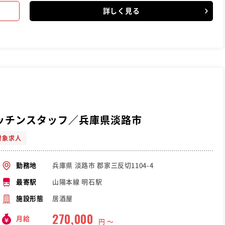
詳しく見る
ッチンスタッフ／兵庫県淡路市
対象求人
兵庫県 淡路市 郡家三反切1104-4
勤務地
山陽本線 明石駅
最寄駅
居酒屋
施設形態
270,000
月給
円 〜