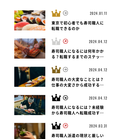
2024.01.11
東京で初心者でも寿司職人に
転職できるのか
2024.04.12
寿司職人
兵庫県 明石市
寿司職人
中央区
兵庫県 神戸市
明石 寿司 菊水鮓
寿司職人になるには何年かか
 JR神戸店
築地 孫右衛門 
る？転職するまでのステップ
と未経験者の可能性も紐解く
2024.04.12
寿司職人の大変なこととは？
仕事の大変さから成功する転
職のポイントまで
2024.04.12
寿司職人になるには？未経験
から寿司職人へ転職成功する
ための道のりとポイント
2024.03.31
寿司職人派遣の現状と厳しい