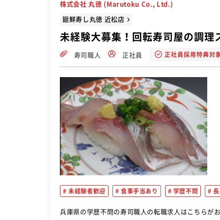
株式会社 丸徳 (Marutoku Co., Ltd.)
廻鮮寿し丸徳 近松店
未経験大募集！回転寿司屋の調理
正社員採用特典対
寿司職人
正社員
未経験者歓迎
食事手当あり
学歴不問
長