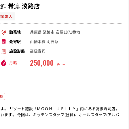
鮓 希凛 淡路店
対象求人
兵庫県 淡路市 岩屋1871番地
勤務地
山陽本線 明石駅
最寄駅
高級寿司
施設形態
250,000
月給
円 〜
期
級寿司店。
ます。 今回は、キッチンスタッフ(社員)、ホールスタッフ(アルバ
。