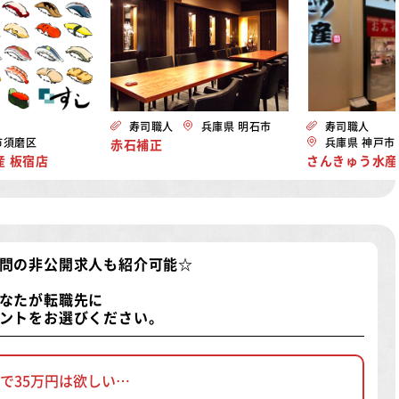
寿司職人
兵庫県 明石市
寿司職人
市須磨区
兵庫県 神戸市
赤石補正
 板宿店
さんきゅう水産
問の非公開求人
も紹介可能☆
なたが転職先に
ントをお選びください。
で35万円は欲しい…