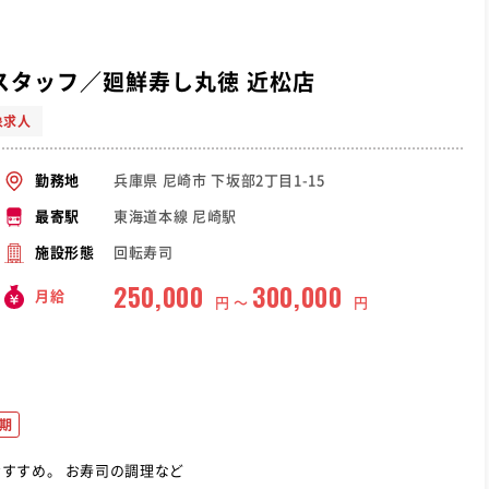
スタッフ／廻鮮寿し丸徳 近松店
象求人
兵庫県 尼崎市 下坂部2丁目1-15
勤務地
東海道本線 尼崎駅
最寄駅
回転寿司
施設形態
250,000
300,000
月給
円 〜
円
期
兵庫県の学歴不問の寿司職人の転職求人はこちらがおすすめ。 お寿司の調理など