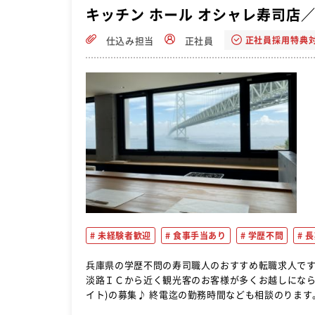
キッチン ホール オシャレ寿司店／
正社員採用特典
仕込み担当
正社員
未経験者歓迎
食事手当あり
学歴不問
長
兵庫県の学歴不問の寿司職人のおすすめ転職求人ですよ。 リゾート施設「ＭＯＯＮ ＪＥＬＬＹ」内にある高
淡路ＩＣから近く観光客のお客様が多くお越しになられ
イト)の募集♪ 終電迄の勤務時間なども相談のります