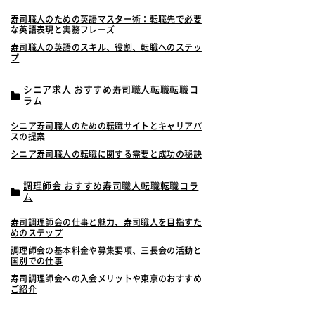
寿司職人のための英語マスター術：転職先で必要
な英語表現と実務フレーズ
寿司職人の英語のスキル、役割、転職へのステッ
プ
シニア求人 おすすめ寿司職人転職転職コ
ラム
シニア寿司職人のための転職サイトとキャリアパ
スの提案
シニア寿司職人の転職に関する需要と成功の秘訣
調理師会 おすすめ寿司職人転職転職コラ
ム
寿司調理師会の仕事と魅力、寿司職人を目指すた
めのステップ
調理師会の基本料金や募集要項、三長会の活動と
国別での仕事
寿司調理師会への入会メリットや東京のおすすめ
ご紹介