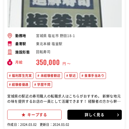
宮城県 塩竈市 野田18-1
勤務地
東北本線 塩釜駅
最寄駅
回転寿司
施設形態
350,000
月給
円 〜
福利厚生充実
未経験者歓迎
駅近
食事手当あり
経験者優遇
学歴不問
宮城県の駅近の寿司職人の転職求人はこちらがおすすめ。 新鮮な地元
の味を提供するお店の一員として活躍できます！ 経験者の方から幹部
候補までを幅広く募集いたします！ 【未経験者でも安心！】 調理補助
からスタートして、魚を捌き、盛り付け、寿司を握るまでを3ヶ月程
キープする
詳しく見る
度でステップアップしていただけます。 接客もお任せしますので、お
客様の「おいしい」をダイレクトに聞く事とができます
作成日：2024.03.02
更新日：2024.03.02