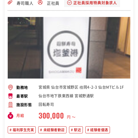
正社員採用特典対象求人
寿司職人
正社員
宮城県 仙台市宮城野区 榴岡4-2-3 仙台MTビル1F
勤務地
仙台市地下鉄東西線 宮城野通駅
最寄駅
回転寿司
施設形態
300,000
月給
円 〜
福利厚生充実
未経験者歓迎
駅近
経験者優遇