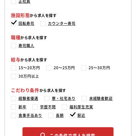
正社員
施設形態
から求人を探す
回転寿司
カウンター寿司
職種
から求人を探す
寿司職人
給与
から求人を探す
15〜20万円
20〜25万円
25〜30万円
30万円以上
こだわり条件
から求人を探す
経験者優遇
寮・社宅あり
未経験者歓迎
新卒
学歴不問
福利厚生充実
食事手当あり
長期
駅近
この条件で求人を検索