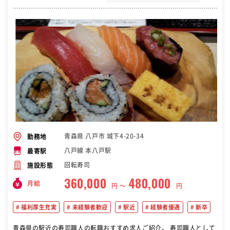
青森県 八戸市 城下4-20-34
勤務地
八戸線 本八戸駅
最寄駅
回転寿司
施設形態
360,000
480,000
月給
円 〜
円
福利厚生充実
未経験者歓迎
駅近
経験者優遇
新卒
青森県の駅近の寿司職人の転職おすすめ求人ご紹介。 寿司職人として