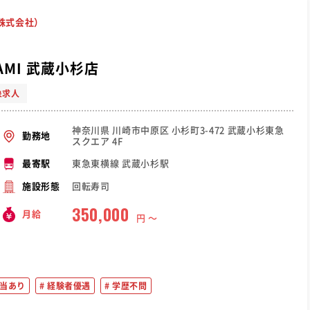
 株式会社）
MI 武蔵小杉店
象求人
神奈川県 川崎市中原区 小杉町3-472 武蔵小杉東急
勤務地
スクエア 4F
東急東横線 武蔵小杉駅
最寄駅
回転寿司
施設形態
350,000
月給
円 〜
当あり
経験者優遇
学歴不問