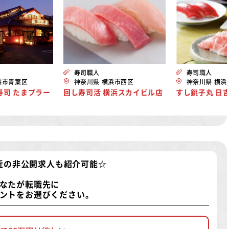
寿司職人
寿司職人
浜市青葉区
神奈川県 横浜市西区
神奈川県 横浜
寿司 たまプラー
回し寿司活 横浜スカイビル店
すし銚子丸 日
近の非公開求人
も紹介可能☆
なたが転職先に
ントをお選びください。