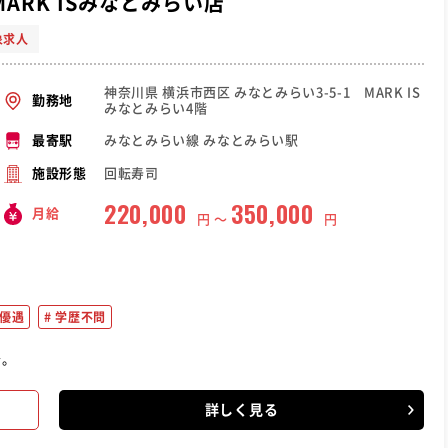
ARK ISみなとみらい店
象求人
神奈川県 横浜市西区 みなとみらい3-5-1 MARK IS
勤務地
みなとみらい4階
みなとみらい線 みなとみらい駅
最寄駅
回転寿司
施設形態
220,000
350,000
月給
円 〜
円
優遇
学歴不問
介。
詳しく見る