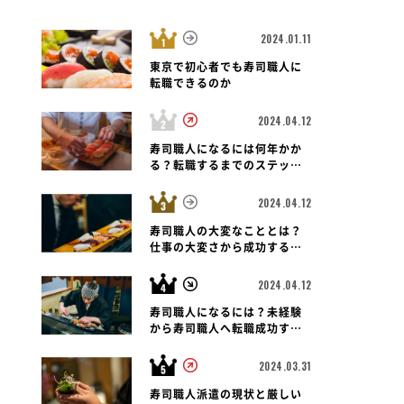
2024.01.11
東京で初心者でも寿司職人に
転職できるのか
2024.04.12
寿司職人
神奈川県 
市港北区
神奈川県 横浜市都筑区
新千歳空港札幌魚
寿司職人になるには何年かか
吉店
金沢まいもん寿司 センター南
きいき寿司 らら
る？転職するまでのステップ
店
と未経験者の可能性も紐解く
店
2024.04.12
寿司職人の大変なこととは？
仕事の大変さから成功する転
職のポイントまで
2024.04.12
寿司職人になるには？未経験
から寿司職人へ転職成功する
ための道のりとポイント
2024.03.31
寿司職人派遣の現状と厳しい