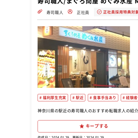
寿司職人/まぐろ問屋 めぐみ水産 M
正社員採用特典対
寿司職人
正社員
福利厚生充実
駅近
食事手当あり
経験者
神奈川県の駅近の寿司職人のおすすめ転職求人の紹
キープする
作成日：2024.01.29
更新日：2024.01.29