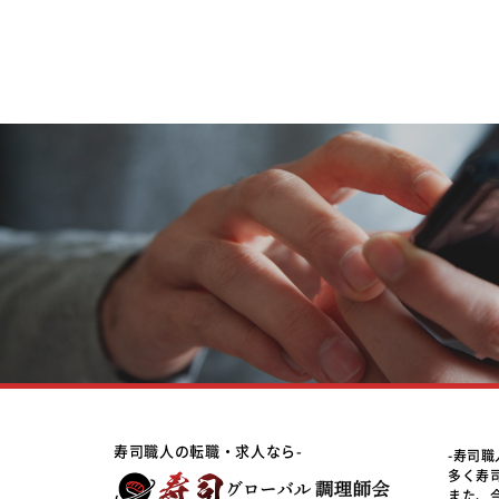
寿司職人の転職・求人なら-
-寿司
多く寿
また、