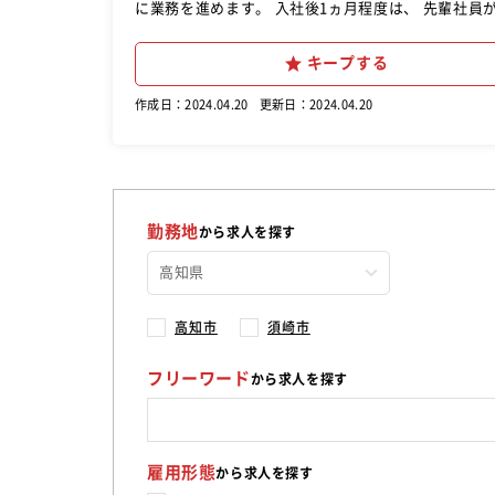
に業務を進めます。 入社後1ヵ月程度は、 先輩社員
も覚えていってください。 業務時間内に握りや巻き物、 軍艦を握る練習をし
ネタを それぞれの方法で切る業務、 だし巻き卵を作
キープする
す。 【慣れてきたら】 お客様に質問されたら答えたり、 本日のオススメを伝えたり、 魚介の産地など商品の説明業務も
あります。
作成日：2024.04.20
更新日：2024.04.20
勤務地
から求人を探す
高知市
須崎市
フリーワード
から求人を探す
雇用形態
から求人を探す