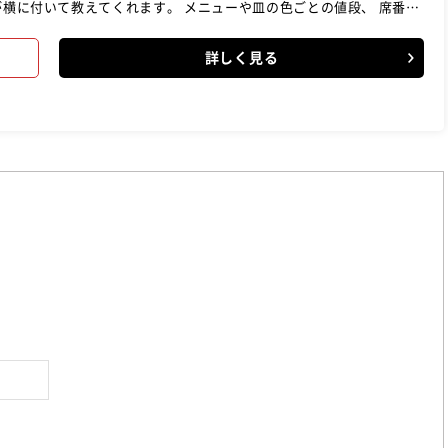
が横に付いて教えてくれます。 メニューや皿の色ごとの値段、 席番号
ます。 【つぎに】 1匹の魚を捌く業務や寿司
る業務もお任せします。 1人でひと通りの寿司を握れるようになりま
詳しく見る