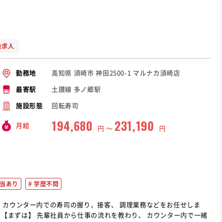
象求人
高知県 須崎市 神田2500-1 マルナカ須崎店
勤務地
土讃線 多ノ郷駅
最寄駅
回転寿司
施設形態
194,680
231,190
月給
円 〜
円
当あり
学歴不問
ま
緒