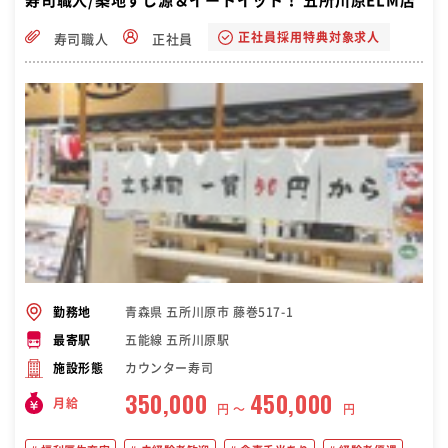
寿司職人/築地すし源＆イートイット！ 五所川原ELM店
正社員採用特典対象求人
寿司職人
正社員
青森県 五所川原市 藤巻517-1
勤務地
五能線 五所川原駅
最寄駅
カウンター寿司
施設形態
350,000
450,000
月給
円 〜
円