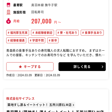
奥羽本線 撫牛子駅
最寄駅
回転寿司
施設形態
207,000
月給
円 〜
福利厚生充実
未経験者歓迎
寮・社宅あり
食事手当あり
経験者優遇
学歴不問
新卒
青森県の食事手当ありの寿司職人の求人転職におすすめ。 まずはホー
ルでの接客、キッチンでのお寿司作りなど を学んでいただき、慣れて
きたら店舗のマネジメント 業務もお任せします。スシローでは「お客
様の笑顔」 のためにチーム一丸となって店舗運営に取り組んでい ます
キープする
詳しく見る
作成日：2024.03.09
更新日：2024.03.09
株式会社サイプレス
築地すし源＆イートイット！ 五所川原ELM店