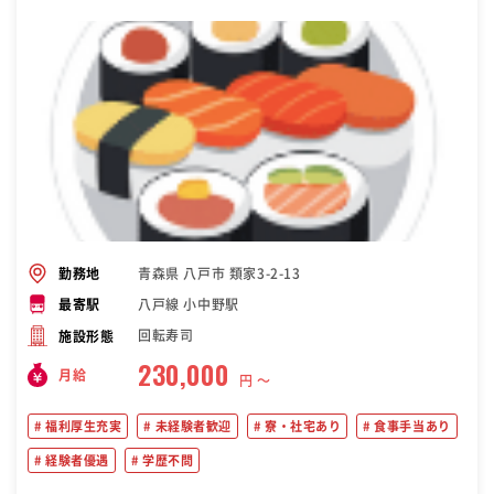
青森県 八戸市 類家3-2-13
勤務地
八戸線 小中野駅
最寄駅
回転寿司
施設形態
230,000
月給
円 〜
福利厚生充実
未経験者歓迎
寮・社宅あり
食事手当あり
経験者優遇
学歴不問