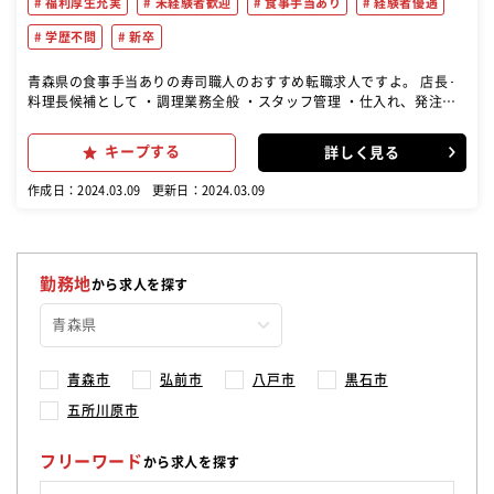
福利厚生充実
未経験者歓迎
食事手当あり
経験者優遇
学歴不問
新卒
青森県の食事手当ありの寿司職人のおすすめ転職求人ですよ。 店長･
料理長候補として ・調理業務全般 ・スタッフ管理 ・仕入れ、発注作
業 など幅広い業務をお任せします
キープする
詳しく見る
作成日：2024.03.09
更新日：2024.03.09
勤務地
から求人を探す
青森市
弘前市
八戸市
黒石市
五所川原市
フリーワード
から求人を探す