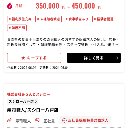
350,000
450,000
月給
円 〜
円
福利厚生充実
未経験者歓迎
食事手当あり
経験者優遇
学歴不問
青森県の食事手当ありの寿司職人のおすすめ転職求人の紹介。 店長･
料理長候補として ・調理業務全般 ・スタッフ管理 ・仕入れ、発注作
業 など幅広い業務をお任せします。
キープする
詳しく見る
作成日：2024.06.04
更新日：2024.06.04
株式会社あきんどスシロー
スシロー八戸店
寿司職人/スシロー八戸店
正社員採用特典対象求人
寿司職人
正社員