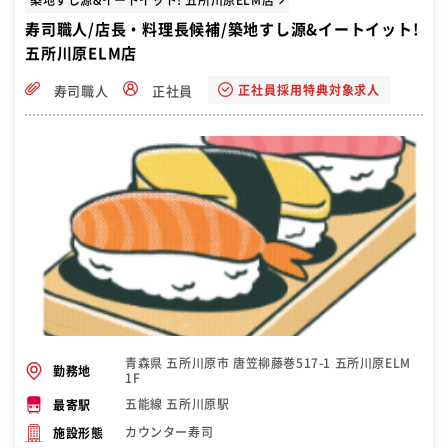
寿司職人/店長・料理長候補/築地すし源&イートイット!
五所川原ELM店
正社員採用特典対象求人
寿司職人
正社員
青森県 五所川原市 唐笠柳藤巻517-1 五所川原ELM
勤務地
1F
五能線 五所川原駅
最寄駅
カウンター寿司
施設形態