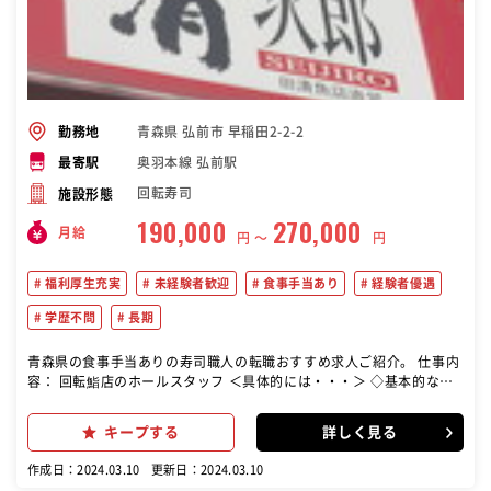
青森県 弘前市 早稲田2-2-2
勤務地
奥羽本線 弘前駅
最寄駅
回転寿司
施設形態
190,000
270,000
月給
円 〜
円
福利厚生充実
未経験者歓迎
食事手当あり
経験者優遇
学歴不問
長期
青森県の食事手当ありの寿司職人の転職おすすめ求人ご紹介。 仕事内
容： 回転鮨店のホールスタッフ ＜具体的には・・・＞ ◇基本的なホ
ール業務 （お客様のご案内、配膳、レジ、電話応対など） ◇金銭管理
◇PCでの事務作業 （メニュー作成、仕入入力、発注など）
キープする
詳しく見る
作成日：2024.03.10
更新日：2024.03.10