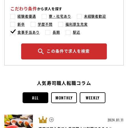
こだわり条件
から求人を探す
経験者優遇
寮・社宅あり
未経験者歓迎
新卒
学歴不問
福利厚生充実
食事手当あり
長期
駅近
この条件で求人を検索
人気寿司職人転職コラム
ALL
MONTHLY
WEEKLY
2024.01.11