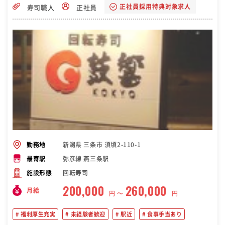
正社員採用特典対象求人
寿司職人
正社員
新潟県 三条市 須頃2-110-1
勤務地
弥彦線 燕三条駅
最寄駅
回転寿司
施設形態
200,000
260,000
月給
円 〜
円
福利厚生充実
未経験者歓迎
駅近
食事手当あり