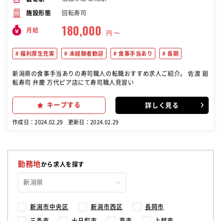
回転寿司
施設形態
180,000
月給
円 〜
福利厚生充実
未経験者歓迎
食事手当あり
長期
新潟県の食事手当ありの寿司職人の転職おすすめ求人ご紹介。 佐渡 廻
転寿司 弁慶 万代ピア店にて寿司職人見習い
キープする
詳しく見る
作成日：2024.02.29
更新日：2024.02.29
勤務地
から求人を探す
新潟市中央区
新潟市西区
長岡市
三条市
十日町市
燕市
上越市