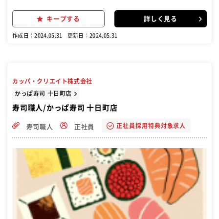
ッフとしての入社ですが、 主任、副店長、店長、はたまた海外進出へ
とステップUPを目指せます。 最短1年程度で店長になったスタッフも
キープする
詳しく見る
在籍するなど、チャンスは豊富です 鮮魚や食材の仕込み カウンターで
の寿司調理/提供 和食厨房での調理 食材の在庫管理、発注作業 新メニ
作成日：2024.05.31
更新日：2024.05.31
ュー提案 若手スタッフの教育 など調理のお仕事全般お願いいたしま
す。 <未経験の方> ⇒しっかり技術面の教育サポートいたします 寿司
職人・和食板前の「見習い」と聞いて、 【厳しい】【つらい】【修行
が長い】なんてイメージをされがちですが、 当社ではすぐに戦力にな
っていただける様にできる事から、 どんどんお仕事をお任せしていき
カッパ・クリエイト株式会社
ます。 技術面は先輩板前がしっかり指導やフォローをするので、 早い
方は入社半年程度でお寿司の握りをスタートする方も 一人一人の得意
かっぱ寿司 十日町店
な事や苦手な事、興味のある事を確認し できる事や、やり易い事から
寿司職人/かっぱ寿司 十日町店
お願いします! シャリ炊き ⇒寿司用のご飯を準備します。 大量に仕込
みますので、業務用炊飯器の操作と洗浄が中心です。 先輩板前の手伝
正社員採用特典対象求人
寿司職人
正社員
い ・食材の小分け作業 ⇒先輩の板前さんが準備した食材を1人前ずつ
計量し小分けにしていきます。 ・小鉢やサラダなどの準備 ⇒決められ
た量を均一に器に盛り込みをしていきます。 ・食材の下処理 ⇒野菜を
洗って皮をむく、 エビの殻向き 鮮魚のウロコとり、洗浄など 営業中
の調理 ・和食の調理 (冷前菜の盛り付け、揚げ物など) ・軍艦・巻物
作成 先輩板前と一緒に作業をしながら お仕事内容や技術を身に着けて
いきましょう