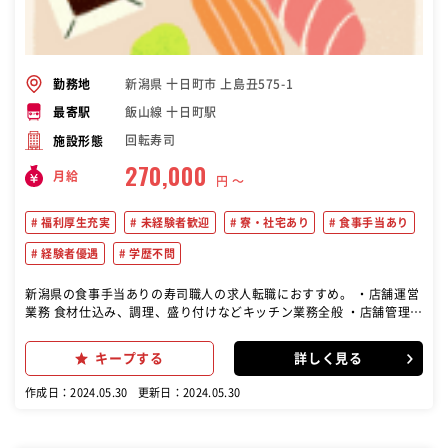
新潟県 十日町市 上島丑575-1
勤務地
飯山線 十日町駅
最寄駅
回転寿司
施設形態
270,000
月給
円 〜
福利厚生充実
未経験者歓迎
寮・社宅あり
食事手当あり
経験者優遇
学歴不問
新潟県の食事手当ありの寿司職人の求人転職におすすめ。 ・店舗運営
業務 食材仕込み、調理、盛り付けなどキッチン業務全般 ・店舗管理業
務 徐々に集客施策、スタッフ管理、食材管理、営業計画作成などもお
任せします。
キープする
詳しく見る
作成日：2024.05.30
更新日：2024.05.30