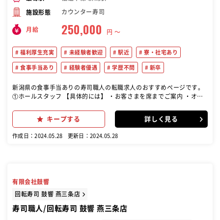
カウンター寿司
施設形態
250,000
月給
円 〜
福利厚生充実
未経験者歓迎
駅近
寮・社宅あり
食事手当あり
経験者優遇
学歴不問
新卒
新潟県の食事手当ありの寿司職人の転職求人のおすすめページです。
①ホールスタッフ 【具体的には】 ・お客さまを席までご案内 ・オー
ダー取り ・お料理、ドリンクの提供 ・レジでのお会計 ・開店準備 ・
片付け・清掃 など ②キッチン 【具体的には】 ・仕込み ・調理全般
キープする
詳しく見る
・店舗カウンターにて握りや巻物 など
作成日：2024.05.28
更新日：2024.05.28
有限会社鼓響
回転寿司 鼓響 燕三条店
寿司職人/回転寿司 鼓響 燕三条店