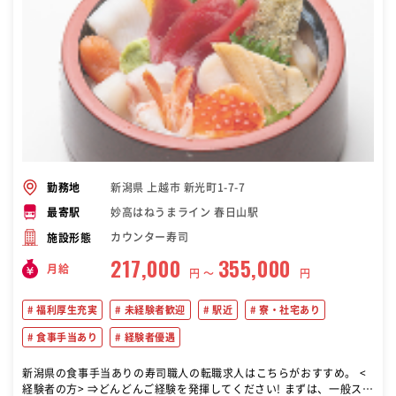
新潟県 上越市 新光町1-7-7
勤務地
妙高はねうまライン 春日山駅
最寄駅
カウンター寿司
施設形態
217,000
355,000
月給
円 〜
円
福利厚生充実
未経験者歓迎
駅近
寮・社宅あり
食事手当あり
経験者優遇
新潟県の食事手当ありの寿司職人の転職求人はこちらがおすすめ。 <
経験者の方> ⇒どんどんご経験を発揮してください! まずは、一般スタ