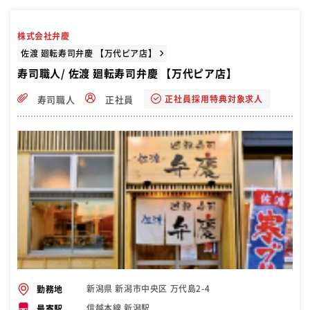
覚えていきます。ベテランの職人が付きっきりで教えますのでできる
ことをどんどん増やし、先輩職人技を吸収していきましょう 店舗の管
理業務 スキルアップとして、寿司握りの技術だけでなく店舗運営のノ
株式会社弁慶
ウハウも覚えてもらいます。働くスタッフのシフト作成や、食材の発
注・管理をお任せします。 職人は魚の目利きができることも大切で
佐渡 廻転寿司弁慶 【万代ピア店】
す。鮮度の良い生魚を選定し、売れる分の量を仕入れていきます。 将
寿司職人/ 佐渡 廻転寿司弁慶 【万代ピア店】
来は仕入れ担当や店長としてキャリアアップを目指すことができます
正社員採用特典対象求人
寿司職人
正社員
新潟県 新潟市中央区 万代島2-4
勤務地
信越本線 新潟駅
最寄駅