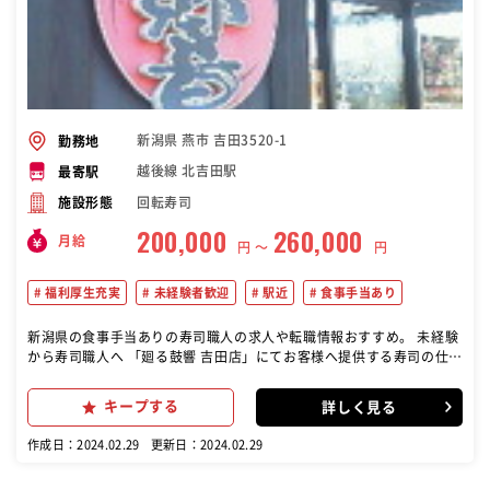
新潟県 燕市 吉田3520-1
勤務地
越後線 北吉田駅
最寄駅
回転寿司
施設形態
200,000
260,000
月給
円 〜
円
福利厚生充実
未経験者歓迎
駅近
食事手当あり
新潟県の食事手当ありの寿司職人の求人や転職情報おすすめ。 未経験
から寿司職人へ 「廻る鼓響 吉田店」にてお客様へ提供する寿司の仕込
みから握りまでの調理･カウンター業務をお任せします。カウンター内
にてお客様の注文に合った寿司を握ったり、ネタ用の魚を捌き、下処
キープする
詳しく見る
理が主な業務です。 当社は未経験からでも寿司職人へ育て上げます！
最初は軍艦作りからはじめ寿司の基礎を身に付けていきます。機械で
作成日：2024.02.29
更新日：2024.02.29
シャリ玉をつくり海苔を巻き、ネタをのせる作り方なので、要領が分
かればすぐに覚えられますよ！ 基礎が固まったら、握りと魚の扱いを