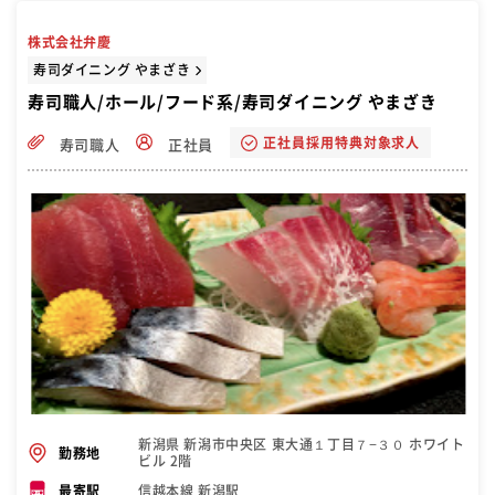
株式会社弁慶
寿司ダイニング やまざき
寿司職人/ホール/フード系/寿司ダイニング やまざき
正社員採用特典対象求人
寿司職人
正社員
新潟県 新潟市中央区 東大通１丁目７−３０ ホワイト
勤務地
ビル 2階
信越本線 新潟駅
最寄駅