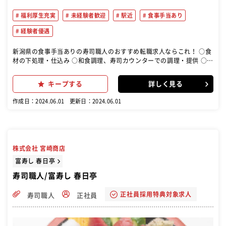
福利厚生充実
未経験者歓迎
駅近
食事手当あり
経験者優遇
新潟県の食事手当ありの寿司職人のおすすめ転職求人ならこれ！ ○食
材の下処理・仕込み ○和食調理、寿司カウンターでの調理・提供 ○ホ
ール業務 ○発注・在庫管理 など ■食材や調理器具の扱い方など一つ
一つ先輩スタッフが丁寧に教え てくれます。知識と技術が身に付けら
キープする
詳しく見る
れます。
作成日：2024.06.01
更新日：2024.06.01
株式会社 宮崎商店
富寿し 春日亭
寿司職人/富寿し 春日亭
正社員採用特典対象求人
寿司職人
正社員