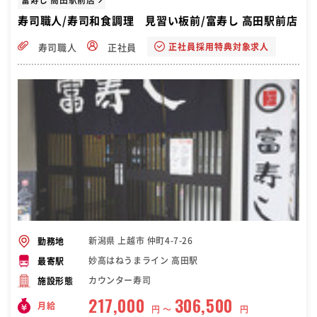
寿司職人/寿司和食調理 見習い板前/富寿し 高田駅前店
正社員採用特典対象求人
寿司職人
正社員
新潟県 上越市 仲町4-7-26
勤務地
妙高はねうまライン 高田駅
最寄駅
カウンター寿司
施設形態
217,000
306,500
月給
円 〜
円