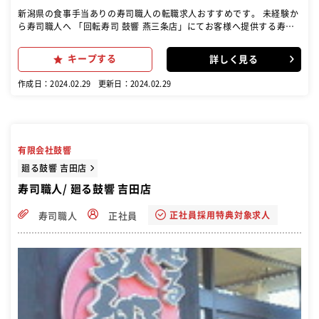
新潟県の食事手当ありの寿司職人の転職求人おすすめです。 未経験か
ら寿司職人へ 「回転寿司 鼓響 燕三条店」にてお客様へ提供する寿司
の仕込みから握りまでの調理･カウンター業務をお任せします。カウン
ター内にてお客様の注文に合った寿司を握ったり、ネタ用の魚を捌
キープする
詳しく見る
き、下処理が主な業務です。 当社は未経験からでも寿司職人へ育て上
げます！ 最初は軍艦作りからはじめ寿司の基礎を身に付けていきま
作成日：2024.02.29
更新日：2024.02.29
す。機械でシャリ玉をつくり海苔を巻き、ネタをのせる作り方なの
で、要領が分かればすぐに覚えられますよ！ 基礎が固まったら、握り
と魚の扱いを覚えていきます。ベテランの職人が付きっきりで教えま
すのでできることをどんどん増やし、先輩職人技を吸収していきまし
ょう！ 店舗の管理業務 スキルアップとして、寿司握りの技術だけでな
有限会社鼓響
く店舗運営のノウハウも覚えてもらいます。働くスタッフのシフト作
成や、食材の発注・管理をお任せします。 職人は魚の目利きができる
廻る鼓響 吉田店
ことも大切です。鮮度の良い生魚を選定し、売れる分の量を仕入れて
寿司職人/ 廻る鼓響 吉田店
いきます。 将来は仕入れ担当や店長としてキャリアアップを目指すこ
とができます
正社員採用特典対象求人
寿司職人
正社員