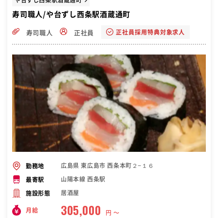
寿司職人/や台ずし西条駅酒蔵通町
正社員採用特典対象求人
寿司職人
正社員
広島県 東広島市 西条本町２−１６
勤務地
山陽本線 西条駅
最寄駅
居酒屋
施設形態
305,000
月給
円 〜