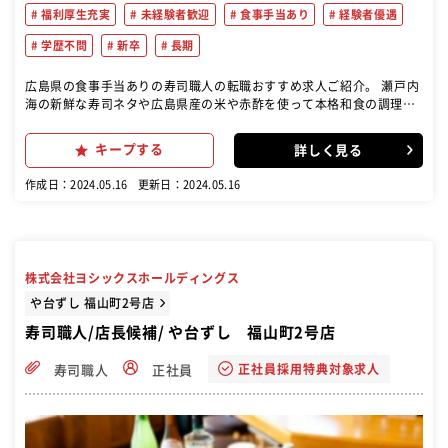
福利厚生充実
未経験者歓迎
食事手当あり
経験者優遇
学歴不問
新卒
長期
広島県の食事手当ありの寿司職人の転職おすすめ求人ご紹介。 瀬戸内
海の新鮮な寿司ネタや広島県産の米や赤酢を使って本格和食の調理を
お任せします。 握られたときにすべてが調和する鮨をあなたの手で作
り出してみませんか？
キープする
詳しく見る
作成日：2024.05.16
更新日：2024.05.16
株式会社ヨシックスホールディングス
や台ずし 福山町2号店
寿司職人/店長候補/ や台ずし 福山町2号店
正社員採用特典対象求人
寿司職人
正社員