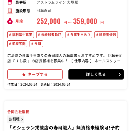
アストラムライン 大塚駅
最寄駅
回転寿司
施設形態
252,000
359,000
月給
円 〜
円
福利厚生充実
未経験者歓迎
食事手当あり
経験者優遇
学歴不問
長期
広島県の食事手当ありの寿司職人の転職求人おすすめです。 回転寿司
店『 すし辰 』の店長候補を募集中！ 【 仕事内容 】 ホールスタッフ
（接客） ・ セッティング/バッシング ・ 席案内 ・ お皿カウント など
キッチンスタッフ（調理） ・ 調理/調理補助 ・ 衛生管理 ・ 皿洗い/
キープする
詳しく見る
洗い場 など 最初は簡単な清掃やメニューを覚えるなどの基本的な業務
をお任せ！ 慣れてきたらこんなお仕事を お任せします▼ 運営業務
作成日：2024.05.24
更新日：2024.05.24
（事務作業） ・ 売上レポート作成 ・ シフト作成 ⇒ アルバイト/正社
員 ・ 在庫管理 など 店舗を運営する上で大事な業務をお任せします！
合同会社稲穂
鮨稲穂
「ミシュラン掲載店の寿司職人」無資格未経験可!予約