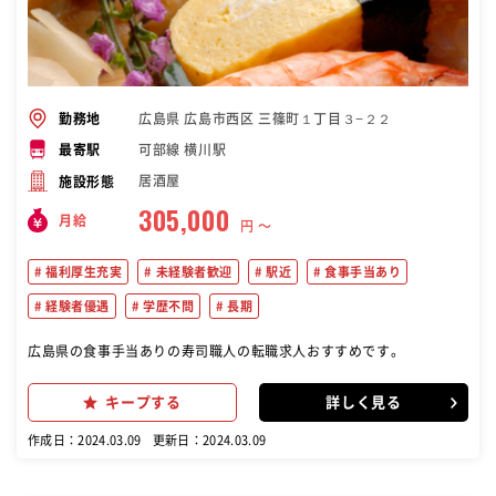
広島県 広島市西区 三篠町１丁目３−２２
勤務地
可部線 横川駅
最寄駅
居酒屋
施設形態
305,000
月給
円 〜
福利厚生充実
未経験者歓迎
駅近
食事手当あり
経験者優遇
学歴不問
長期
広島県の食事手当ありの寿司職人の転職求人おすすめです。
キープする
詳しく見る
作成日：2024.03.09
更新日：2024.03.09