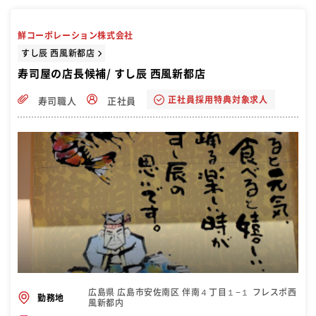
鮮コーポレーション株式会社
すし辰 西風新都店
寿司屋の店長候補/ すし辰 西風新都店
正社員採用特典対象求人
寿司職人
正社員
広島県 広島市安佐南区 伴南４丁目１−１ フレスポ西
勤務地
風新都内