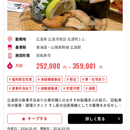
広島県 広島市南区 松原町1-2.
勤務地
東海道・山陽新幹線 広島駅
最寄駅
回転寿司
施設形態
252,000
359,001
月給
円 〜
円
福利厚生充実
未経験者歓迎
駅近
寮・社宅あり
食事手当あり
経験者優遇
学歴不問
長期
広島県の食事手当ありの寿司職人のおすすめ転職求人の紹介。 回転寿
司の接客・調理スタッフ すし辰の店長候補としての業務をお任せしま
す！
キープする
詳しく見る
作成日：2024.03.05
更新日：2024.03.05