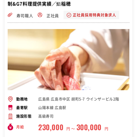
制&G7料理提供実績／鮨稲穂
正社員採用特典対象求人
寿司職人
正社員
広島県 広島市中区 胡町5-7 ウインザービル2階
勤務地
山陽本線 広島駅
最寄駅
高級寿司
施設形態
230,000
300,000
月給
円 〜
円