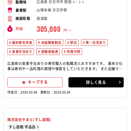
広島県 廿日市市 駅前４−２１
勤務地
山陽本線 廿日市駅
最寄駅
居酒屋
施設形態
305,000
月給
円 〜
福利厚生充実
未経験者歓迎
駅近
寮・社宅あり
食事手当あり
経験者優遇
学歴不問
広島県の食事手当ありの寿司職人の転職求人おすすめです。 基本の仕
事は寿司や一品料理の調理や接客をしていただきます。 また店舗マネ
ジメントも行っていただきます。 具体的には商品の受注・発注・在庫
管理、また売上管理、アルバイトの面接・育成、メニュー開発などで
キープする
詳しく見る
す。 いち早く店長を目指して頂くためには店舗マネジメントが重要で
す。
作成日：2024.03.04
更新日：2024.03.04
株式会社やまと(すし遊館)
すし遊館 宇品店