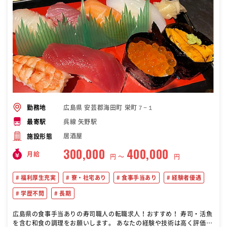
広島県 安芸郡海田町 栄町７−１
勤務地
呉線 矢野駅
最寄駅
居酒屋
施設形態
300,000
400,000
月給
円 〜
円
福利厚生充実
寮・社宅あり
食事手当あり
経験者優遇
学歴不問
長期
広島県の食事手当ありの寿司職人の転職求人！おすすめ！ 寿司・活魚
を含む和食の調理をお願いします。 あなたの経験や技術は高く評価し