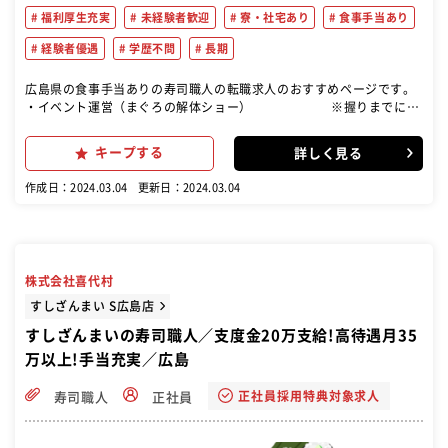
福利厚生充実
未経験者歓迎
寮・社宅あり
食事手当あり
経験者優遇
学歴不問
長期
広島県の食事手当ありの寿司職人の転職求人のおすすめページです。
・イベント運営（まぐろの解体ショー） ※握りまでには
3ヶ月〜半年！しっかり指導します！ ・調理…仕込み（ネタ切り、シ
ャリ炊き）、みそ汁などの調理、寿司を握る ・接客…お客様のご対応
キープする
詳しく見る
や商品の提供、テーブルの後片付け、お会計など ・開店、閉店準備…
片付け、清掃、発注
作成日：2024.03.04
更新日：2024.03.04
株式会社喜代村
すしざんまい S広島店
すしざんまいの寿司職人／支度金20万支給!高待遇月35
万以上!手当充実／広島
正社員採用特典対象求人
寿司職人
正社員