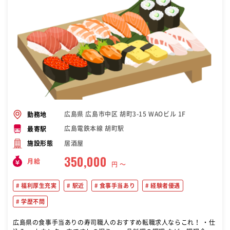
広島県 広島市中区 胡町3-15 WAOビル 1F
勤務地
広島電鉄本線 胡町駅
最寄駅
居酒屋
施設形態
350,000
月給
円 〜
福利厚生充実
駅近
食事手当あり
経験者優遇
学歴不問
広島県の食事手当ありの寿司職人のおすすめ転職求人ならこれ！ ・仕