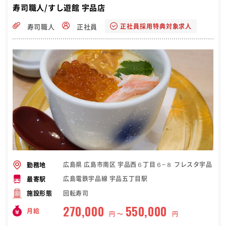
寿司職人/すし遊館 宇品店
正社員採用特典対象求人
寿司職人
正社員
広島県 広島市南区 宇品西６丁目６−８ フレスタ宇品
勤務地
広島電鉄宇品線 宇品五丁目駅
最寄駅
回転寿司
施設形態
270,000
550,000
月給
円 〜
円