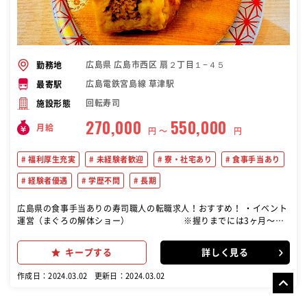
広島県 広島市西区 扇２丁目１−４５
勤務地
広島電鉄宮島線 草津駅
最寄駅
回転寿司
施設形態
270,000
550,000
月給
円 〜
円
福利厚生充実
未経験者歓迎
寮・社宅あり
食事手当あり
経験者優遇
学歴不問
長期
広島県の食事手当ありの寿司職人の転職求人！おすすめ！ ・イベント
運営（まぐろの解体ショー） ※握りまでには3ヶ月〜半
年！しっかり指導します！ ・調理…仕込み（ネタ切り、シャリ炊
き）、みそ汁などの調理、寿司を握る ・接客…お客様のご対応や商品
キープする
詳しく見る
の提供、テーブルの後片付け、お会計など ・開店、閉店準備…片付
け、清掃、発注
作成日：2024.03.02
更新日：2024.03.02