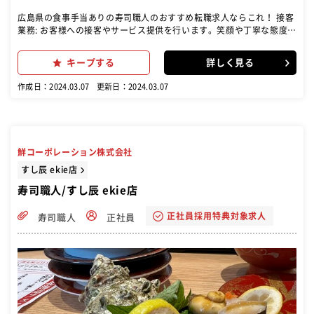
広島県の食事手当ありの寿司職人のおすすめ転職求人ならこれ！ 接客
業務: お客様への接客やサービス提供を行います。笑顔や丁寧な態度で
お客様をお迎えし、注文を取り、料理や飲み物を運び、お会計をする
など、お客様の満足度を高めるための業務が含まれます。 調理業務:
キープする
詳しく見る
寿司の握りや海鮮料理の調理を行います。食材の仕込みから調理、盛
り付けまでを担当し、美味しい料理を提供します。 食材の鮮度や品質
作成日：2024.03.07
更新日：2024.03.07
に気を配り、安全で美味しい料理を提供する。 店舗マネジメント: 店
舗の運営全般に関わるマネジメント業務を行います。売上管理、在庫
管理、スタッフのシフト調整、店舗清掃や衛生管理など、店舗の円滑
な運営をサポートします。 アルバイトの面接: アルバイトスタッフの
面接を行い、適切な人材を採用します。新しいスタッフの教育や指導
鮮コーポレーション株式会社
も担当し、チームの一員として協力して働きます。
すし辰 ekie店
寿司職人/すし辰 ekie店
正社員採用特典対象求人
寿司職人
正社員