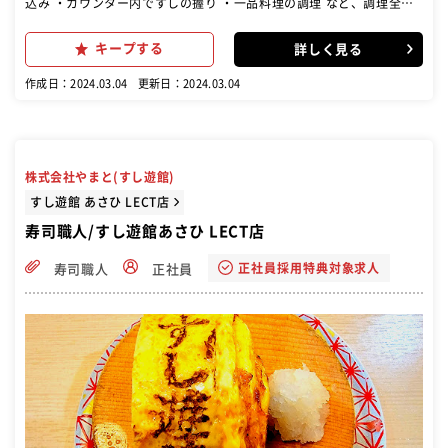
込み ・カウンター内ですしの握り ・一品料理の調理 など、調理全般
をお任せします！ 【寿司職人としての仕事内容は】 すしざんまいの命
は、何といってもご提供する寿司にあります。この寿司を握り、ご提
キープする
詳しく見る
供するのが寿司職人の大切な仕事。その他、季節の一品料理の調理な
ども担当します。 また寿司職人としての接客にもこだわってきたすし
作成日：2024.03.04
更新日：2024.03.04
ざんまいでは、「いらっしゃいませ」「本日は何を召し上がります
か」から始まる、お客様とのコミュニケーションをとても大切にして
います。 新鮮なネタを真心こめて、ひとつひとつ職人の手で握り、お
客様へ提供する。外国人観光客からも大評判です。 すしざんまいの板
前は年齢不問。 また、ご自宅から負担なく通える通勤範囲で勤務地を
株式会社やまと(すし遊館)
決定します。無理な異動はありませんので、安心してご応募くださ
い！
すし遊館 あさひ LECT店
寿司職人/すし遊館あさひ LECT店
正社員採用特典対象求人
寿司職人
正社員