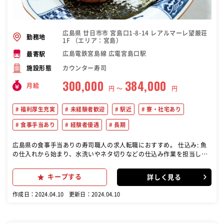
広島県 廿日市市 宮島口1-8-14 レアルマーレ望厳荘
勤務地
1F （エリア：宮島）
広島電鉄宮島線 広電宮島口駅
最寄駅
カウンター寿司
施設形態
300,000
384,000
月給
円 〜
円
福利厚生充実
未経験者歓迎
駅近
寮・社宅あり
食事手当あり
経験者優遇
長期
広島県の食事手当ありの寿司職人の求人転職におすすめ。 仕込み: 魚
の仕入れから始まり、水洗いやネタ切りなどの仕込み作業を担当しま
す。 寿司の調理: 仕込んだネタを使用して、寿司の握りや巻き物など
の調理を行います。 カウンターでの接客・寿司提供: 経験者や慣れた
キープする
詳しく見る
スタッフには、カウンターでの接客や寿司の提供もお任せします
作成日：2024.04.10
更新日：2024.04.10