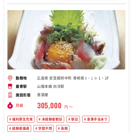
広島県 安芸郡府中町 青崎南５−１９ 1・2F
勤務地
山陽本線 向洋駅
最寄駅
居酒屋
施設形態
305,000
月給
円 〜
福利厚生充実
未経験者歓迎
駅近
食事手当あり
経験者優遇
学歴不問
長期