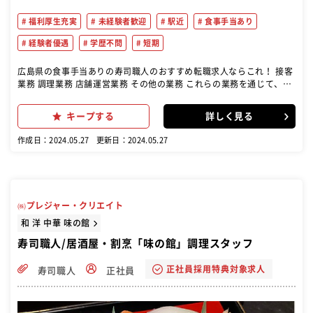
福利厚生充実
未経験者歓迎
駅近
食事手当あり
経験者優遇
学歴不問
短期
広島県の食事手当ありの寿司職人のおすすめ転職求人ならこれ！ 接客
業務 調理業務 店舗運営業務 その他の業務 これらの業務を通じて、お
客様に満足していただけるサービスを提供することをお願いします 未
経験者でも丁寧に指導します。安心してチャレンジできます。 やる気
キープする
詳しく見る
と前向きな姿勢があれば、成長の機会がたくさんあります。
作成日：2024.05.27
更新日：2024.05.27
㈱プレジャー・クリエイト
和 洋 中華 味の館
寿司職人/居酒屋・割烹「味の館」調理スタッフ
正社員採用特典対象求人
寿司職人
正社員