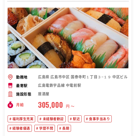
広島県 広島市中区 国泰寺町１丁目３−１９ 中区ビル
勤務地
広島電鉄宇品線 中電前駅
最寄駅
居酒屋
施設形態
305,000
月給
円 〜
福利厚生充実
未経験者歓迎
駅近
食事手当あり
経験者優遇
学歴不問
長期