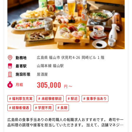
広島県 福山市 伏見町4-26 岡崎ビル 1 階
勤務地
山陽本線 福山駅
最寄駅
居酒屋
施設形態
305,000
月給
円 〜
福利厚生充実
未経験者歓迎
駅近
食事手当あり
経験者優遇
学歴不問
長期
広島県の食事手当ありの寿司職人の転職求人おすすめです。 寿司や一
品料理の調理や接客を担当していただきます。 加えて、店舗マネジメ
ントも行います。 具体的な業務には、商品の受発注や在庫管理、売上