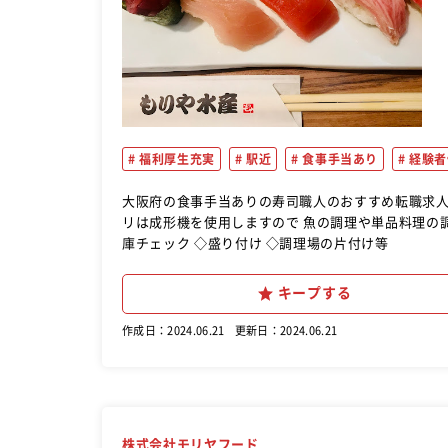
福利厚生充実
駅近
食事手当あり
経験者
大阪府の食事手当ありの寿司職人のおすすめ転職求人ならこれ！ 寿司店の調理補助(中見習い)を募
リは成形機を使用しますので 魚の調理や単品料理の調理がメインです。 【主なお仕事】 
庫チェック ◇盛り付け ◇調理場の片付け等
キープする
作成日：2024.06.21
更新日：2024.06.21
株式会社モリヤフード