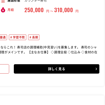
カウンター寿司
施設形態
250,000
310,000
月給
円 〜
円
優遇
学歴不問
長期
集します。 寿司のシャ
◇調理全般 ◇仕込み ◇食材の在
詳しく見る