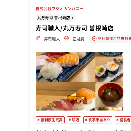
株式会社フジオカンパニー
丸万寿司 曽根崎店
寿司職人/丸万寿司 曽根崎店
正社員採用特典対
寿司職人
正社員
福利厚生充実
駅近
食事手当あり
経験者