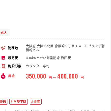
象求人
大阪府 大阪市北区 曾根崎２丁目１４−７ グランデ曽
勤務地
根崎ビル
Osaka Metro御堂筋線 梅田駅
最寄駅
カウンター寿司
施設形態
350,000
400,000
月給
円 〜
円
優遇
学歴不問
長期