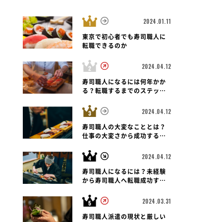
2024.01.11
東京で初心者でも寿司職人に
転職できるのか
2024.04.12
寿司職人
寿司職人
北区
大阪府 大阪市淀川区
大阪府 大阪市
寿司職人になるには何年かか
寿司 魚がし日本一 エキマルシ
北新地 鮨青海
る？転職するまでのステップ
ェ新大阪ソトエ店
と未経験者の可能性も紐解く
2024.04.12
寿司職人の大変なこととは？
仕事の大変さから成功する転
職のポイントまで
2024.04.12
寿司職人になるには？未経験
から寿司職人へ転職成功する
ための道のりとポイント
2024.03.31
寿司職人派遣の現状と厳しい