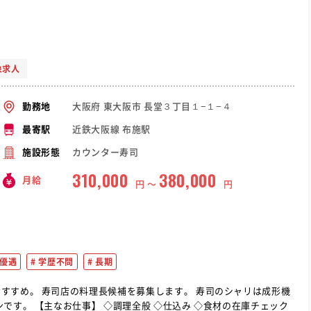
象求人
大阪府 東大阪市 長堂３丁目１−１−４
勤務地
近鉄大阪線 布施駅
最寄駅
カウンター寿司
施設形態
310,000
380,000
月給
円 〜
円
優遇
学歴不問
長期
司のシャリは成形機
材の在庫チェック