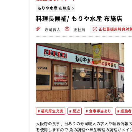
もりや水産 布施店
料理長候補/ もりや水産 布施店
正社員採用特典対
寿司職人
正社員
福利厚生充実
駅近
食事手当あり
経験者
大阪府の食事手当ありの寿司職人の求人や転職情報おすすめ。 寿司店の料理長候補を募集します。 寿
を使用しますので 魚の調理や単品料理の調理がメインです。 【主なお仕事】 ◇調理全般 ◇仕込み ◇食