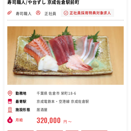
寿司職人/や台ずし 京成佐倉駅前町
正社員採用特典対象求人
寿司職人
正社員
千葉県 佐倉市 栄町18-6
勤務地
京成電鉄本・空港線 京成佐倉駅
最寄駅
居酒屋
施設形態
320,000
月給
円 〜