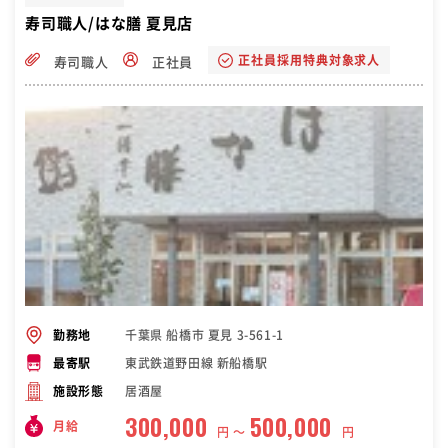
寿司職人/はな膳 夏見店
正社員採用特典対象求人
寿司職人
正社員
千葉県 船橋市 夏見 3-561-1
勤務地
東武鉄道野田線 新船橋駅
最寄駅
居酒屋
施設形態
300,000
500,000
月給
円 〜
円