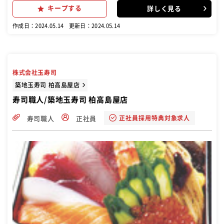
込み、調理全般 ・調理の下準備（野菜や魚等） ・食材管理 ・キッチ
キープする
詳しく見る
ンの清掃 など、あなたのウデを振るいながら 店舗運営を支えてほしい
と思います。
作成日：2024.05.14
更新日：2024.05.14
株式会社玉寿司
築地玉寿司 柏高島屋店
寿司職人/築地玉寿司 柏高島屋店
正社員採用特典対象求人
寿司職人
正社員