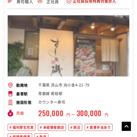
正社員採用特典対象求人
寿司職人
正社員
千葉県 流山市 向小金4-21-79
勤務地
常磐線 南柏駅
最寄駅
カウンター寿司
施設形態
250,000
300,000
月給
円 〜
円
福利厚生充実
未経験者歓迎
駅近
食事手当あり
経験者優遇
新卒