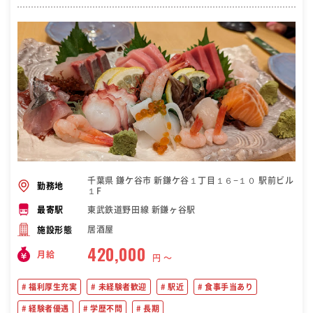
千葉県 鎌ケ谷市 新鎌ケ谷１丁目１６−１０ 駅前ビル
勤務地
１F
東武鉄道野田線 新鎌ヶ谷駅
最寄駅
居酒屋
施設形態
420,000
月給
円 〜
福利厚生充実
未経験者歓迎
駅近
食事手当あり
経験者優遇
学歴不問
長期