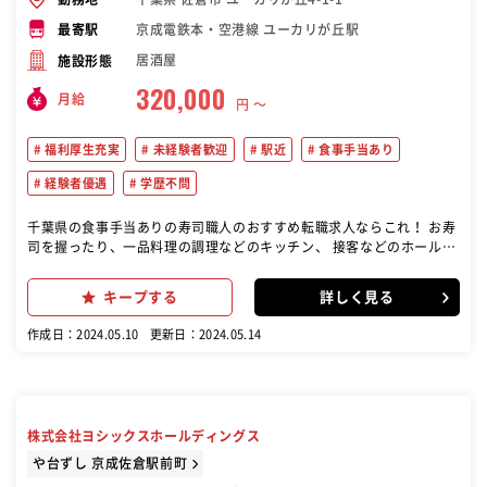
京成電鉄本・空港線 ユーカリが丘駅
最寄駅
居酒屋
施設形態
320,000
月給
円 〜
福利厚生充実
未経験者歓迎
駅近
食事手当あり
経験者優遇
学歴不問
千葉県の食事手当ありの寿司職人のおすすめ転職求人ならこれ！ お寿
司を握ったり、一品料理の調理などのキッチン、 接客などのホール業
務をメインに、 ゆくゆくは店長候補業務をお任せします。
キープする
詳しく見る
作成日：2024.05.10
更新日：2024.05.14
株式会社ヨシックスホールディングス
や台ずし 京成佐倉駅前町