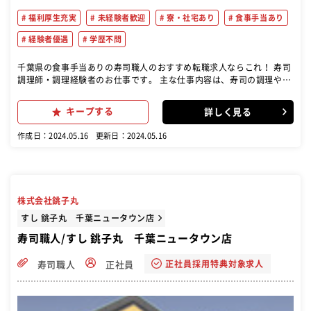
福利厚生充実
未経験者歓迎
寮・社宅あり
食事手当あり
経験者優遇
学歴不問
千葉県の食事手当ありの寿司職人のおすすめ転職求人ならこれ！ 寿司
調理師・調理経験者のお仕事です。 主な仕事内容は、寿司の調理や調
理補助、食材の仕込み、盛り付けなどです。 寿司の技術や知識を活か
して、お客様に美味しい寿司を提供することが求められます。 また、
キープする
詳しく見る
店舗の衛生管理や清掃なども行います。 経験者はもちろん、異ジャン
ルからの寿司や調理に興味がある方も歓迎です。 ゆくゆくは料理長候
作成日：2024.05.16
更新日：2024.05.16
補として、店舗のキッチン部門の運営の全般をお任せしていきます。
株式会社銚子丸
すし 銚子丸 千葉ニュータウン店
寿司職人/すし 銚子丸 千葉ニュータウン店
正社員採用特典対象求人
寿司職人
正社員