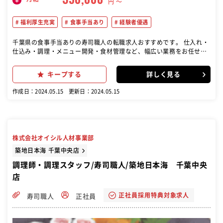
円 〜
福利厚生充実
食事手当あり
経験者優遇
千葉県の食事手当ありの寿司職人の転職求人おすすめです。 仕入れ・
仕込み・調理・メニュー開発・食材管理など、幅広い業務をお任せし
ます。 料理長の右腕募集中！あなたのアイデアを形にし、人気メニュ
ーを生み出してください。 身につくスキル・学べる知識 包丁さばき／
キープする
詳しく見る
盛り付け技術／肉の知識／魚の知識／野菜の知識／出店開業ノウハウ
／店舗運営／メニュー開発／仕入れ・食材の目利き
作成日：2024.05.15
更新日：2024.05.15
株式会社オイシル人材事業部
築地日本海 千葉中央店
調理師・調理スタッフ/寿司職人/築地日本海 千葉中央
店
正社員採用特典対象求人
寿司職人
正社員