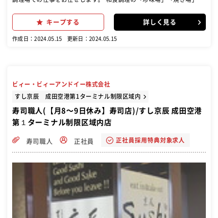
「揚場」「煮方」「刺場」などの持ち場、またはカウンターでの「寿
司職人」のポジションがあります。最初は経験のある得意なところか
キープする
詳しく見る
らお任せします。経験を積みながら、ゆくゆくはすべての持ち場を担
当できるようステップアップできます。 寿司職人として活躍していた
作成日：2024.05.15
更新日：2024.05.15
方も、和食調理も担当できるように調理の幅を広げていきましょう。
ビィー・ビィーアンドイー株式会社
すし京辰 成田空港第1ターミナル制限区域内
寿司職人(【月8〜9日休み】寿司店)/すし京辰 成田空港
第１ターミナル制限区域内店
正社員採用特典対象求人
寿司職人
正社員