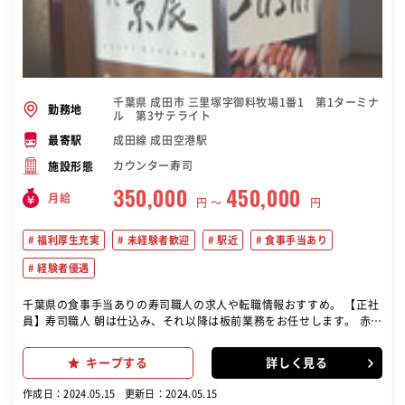
千葉県 成田市 三里塚字御料牧場1番1 第1ターミナ
勤務地
ル 第3サテライト
成田線 成田空港駅
最寄駅
カウンター寿司
施設形態
350,000
450,000
月給
円 〜
円
福利厚生充実
未経験者歓迎
駅近
食事手当あり
経験者優遇
千葉県の食事手当ありの寿司職人の求人や転職情報おすすめ。 【正社
員】寿司職人 朝は仕込み、それ以降は板前業務をお任せします。 赤酢
を使用したシャリに、ネタは塩〆、昆布〆、燻し、漬けなどより美味
しくなるようネタの仕込みを丁寧に行います。 干瓢、玉子焼き、海老
キープする
詳しく見る
おぼろ、穴子など通常は出来合いを使用する店が多い中、京辰ではす
べて自家製でやっています。 作ったことがない、経験がない方でも、
作成日：2024.05.15
更新日：2024.05.15
やる気を評価します。わからないことはちゃんとお教えしますのでご