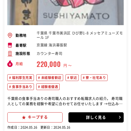
千葉県 千葉市美浜区 ひび野1-8 メッセアミューズモ
勤務地
ール 1F
京葉線 海浜幕張駅
最寄駅
カウンター寿司
施設形態
220,000
月給
円 〜
福利厚生充実
未経験者歓迎
駅近
寮・社宅あり
食事手当あり
経験者優遇
千葉県の食事手当ありの寿司職人のおすすめ転職求人の紹介。 寿司職
人としての業務を経験や希望に合わせてお任せいたします →仕込み・
調理・握り業務など
キープする
詳しく見る
作成日：2024.05.16
更新日：2024.05.16