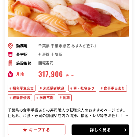
千葉県 千葉市緑区 あすみが丘7-1
勤務地
外房線 土気駅
最寄駅
回転寿司
施設形態
317,906
月給
円 〜
福利厚生充実
未経験者歓迎
寮・社宅あり
食事手当あり
経験者優遇
学歴不問
長期
千葉県の食事手当ありの寿司職人の転職求人のおすすめページです。
仕込み、和食・寿司の調理や店内の清掃、接客・レジ等をお任せ！ 1
つの業務だけではないので幅広く業務を行うことができます！ サービ
ス業の良さはたくさんの人の”笑顔”を見れること。 人に喜んでもらい
キープする
詳しく見る
たい、そんな気持ちがあればOKです！ ＜具体的には＞ ホール業務 ・