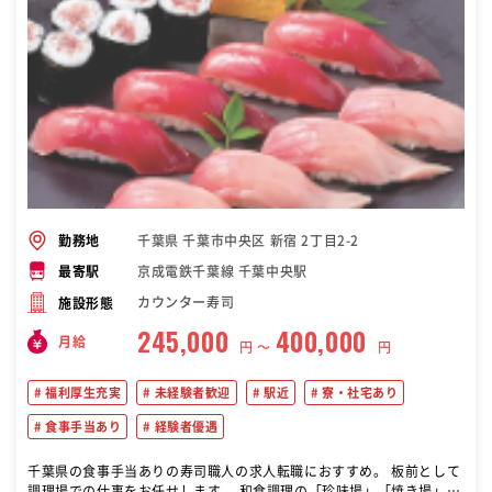
千葉県 千葉市中央区 新宿 2丁目2-2
勤務地
京成電鉄千葉線 千葉中央駅
最寄駅
カウンター寿司
施設形態
245,000
400,000
月給
円 〜
円
福利厚生充実
未経験者歓迎
駅近
寮・社宅あり
食事手当あり
経験者優遇
千葉県の食事手当ありの寿司職人の求人転職におすすめ。 板前として
調理場での仕事をお任せします。 和食調理の「珍味場」「焼き場」