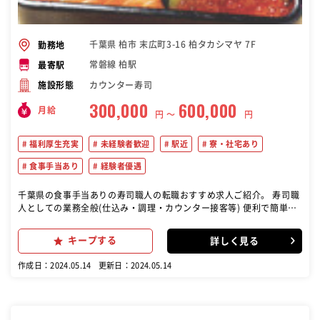
千葉県 柏市 末広町3-16 柏タカシマヤ 7F
勤務地
常磐線 柏駅
最寄駅
カウンター寿司
施設形態
300,000
600,000
月給
円 〜
円
福利厚生充実
未経験者歓迎
駅近
寮・社宅あり
食事手当あり
経験者優遇
千葉県の食事手当ありの寿司職人の転職おすすめ求人ご紹介。 寿司職
人としての業務全般(仕込み・調理・カウンター接客等) 便利で簡単な
システム化、実はこの業界でも多数の店舗で取り入れられています。
でも、そんな中で頑固に昔ながらの江戸前鮨の継承にこだわった仕事
キープする
詳しく見る
を大切にしている築地玉寿司。 伝統を大切にしながら、安心して口に
できる寿司と心地よい接客をお任せします。 【伝統を守り、引き継
作成日：2024.05.14
更新日：2024.05.14
ぎ、そして真心の溢れた接客を…。老舗寿司店で経験を活かしてみま
せんか?】