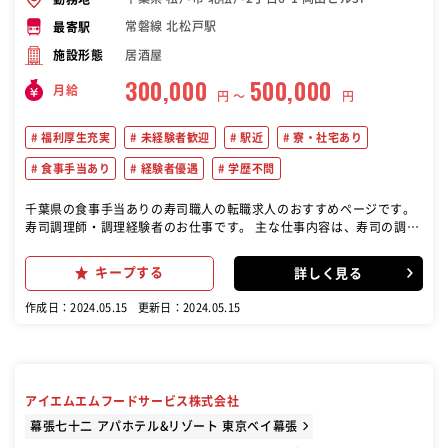
常磐線 北松戸駅
最寄駅
居酒屋
施設形態
300,000
500,000
月給
円 〜
円
福利厚生充実
未経験者歓迎
駅近
寮・社宅あり
食事手当あり
経験者優遇
学歴不問
千葉県の食事手当ありの寿司職人の転職求人のおすすめページです。
寿司調理師・調理経験者のお仕事です。 主な仕事内容は、寿司の調理
や調理補助、食材の仕込み、盛り付けなどです。 寿司の技術や知識を
活かして、お客様に美味しい寿司を提供することが求められます。 ま
キープする
詳しく見る
た、店舗の衛生管理や清掃なども行います。 経験者はもちろん、異ジ
ャンルからの寿司や調理に興味がある方も歓迎です。 ゆくゆくは料理
作成日：2024.05.15
更新日：2024.05.15
長候補として、店舗のキッチン部門の運営の全般をお任せしていきま
す。
アイエムエムフードサービス株式会社
幕張七十二 アパホテル&リゾート 東京ベイ幕張