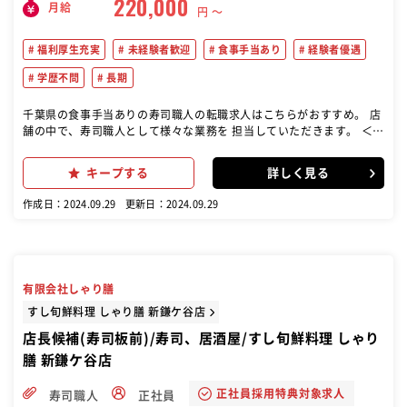
220,000
月給
円 〜
福利厚生充実
未経験者歓迎
食事手当あり
経験者優遇
学歴不問
長期
千葉県の食事手当ありの寿司職人の転職求人はこちらがおすすめ。 店
舗の中で、寿司職人として様々な業務を 担当していただきます。 ＜具
体的には＞ ・魚の仕込み ・寿司ネタの準備 ・シャリの準備 ・握り業
務 ・盛付 ・洗い物 など
キープする
詳しく見る
作成日：2024.09.29
更新日：2024.09.29
有限会社しゃり膳
すし旬鮮料理 しゃり膳 新鎌ケ谷店
店長候補(寿司板前)/寿司、居酒屋/すし旬鮮料理 しゃり
膳 新鎌ケ谷店
正社員採用特典対象求人
寿司職人
正社員