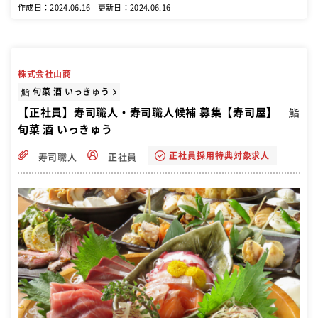
店内の清掃 ・接客・レジ など キッチン業務 ・仕込み ・お寿司の調
作成日：2024.06.16
更新日：2024.06.16
理 など 他にも新店舗の中心として各種管理業務を任せていきます！
株式会社山商
鮨 旬菜 酒 いっきゅう
【正社員】寿司職人・寿司職人候補 募集【寿司屋】 鮨
旬菜 酒 いっきゅう
正社員採用特典対象求人
寿司職人
正社員