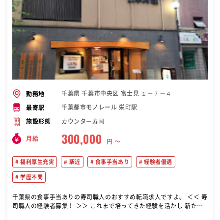
千葉県 千葉市中央区 富士見 １－７－４
勤務地
千葉都市モノレール 栄町駅
最寄駅
カウンター寿司
施設形態
300,000
月給
円 〜
福利厚生充実
駅近
食事手当あり
経験者優遇
学歴不問
千葉県の食事手当ありの寿司職人のおすすめ転職求人ですよ。 ＜＜ 寿
司職人の経験者募集！ ＞＞ これまで培ってきた経験を活かし 新たな
環境でキャリアもウデも 磨いていきたい方をお待ちしています。 ・仕