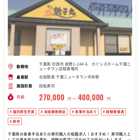
千葉県 印西市 泉野1-144-6 カインズホーム千葉ニ
勤務地
ュータウン店駐車場内
北総鉄道 千葉ニュータウン中央駅
最寄駅
回転寿司
施設形態
270,000
400,000
月給
円 〜
円
福利厚生充実
未経験者歓迎
食事手当あり
経験者優遇
新卒
千葉県の食事手当ありの寿司職人の転職求人！おすすめ！ 寿司職人と
しての基本的な仕事を、経験や希望に合わせてお任せいたします。 ※