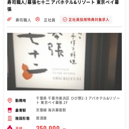
寿司職人/幕張七十二 アパホテル&リゾート 東京ベイ幕
張
正社員採用特典対象求人
寿司職人
正社員
千葉県 千葉市美浜区 ひび野2-3 アパホテル&リゾー
勤務地
ト 東京ベイ幕張 2F
京葉線 海浜幕張駅
最寄駅
居酒屋
施設形態
350,000
月給