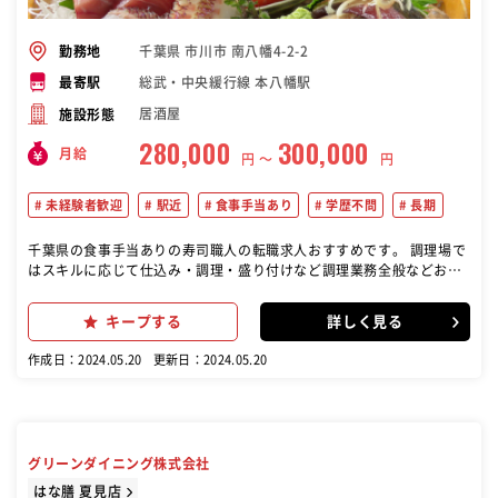
千葉県 市川市 南八幡4-2-2
勤務地
総武・中央緩行線 本八幡駅
最寄駅
居酒屋
施設形態
280,000
300,000
月給
円 〜
円
未経験者歓迎
駅近
食事手当あり
学歴不問
長期
千葉県の食事手当ありの寿司職人の転職求人おすすめです。 調理場で
はスキルに応じて仕込み・調理・盛り付けなど調理業務全般などお任
せします。 経験が少なくても料理長や店長、他のメンバーがしっかり
と指導します。 経験した料理のジャンルにこだわらずにチャレンジし
キープする
詳しく見る
たい方も歓迎いたします。
作成日：2024.05.20
更新日：2024.05.20
グリーンダイニング株式会社
はな膳 夏見店