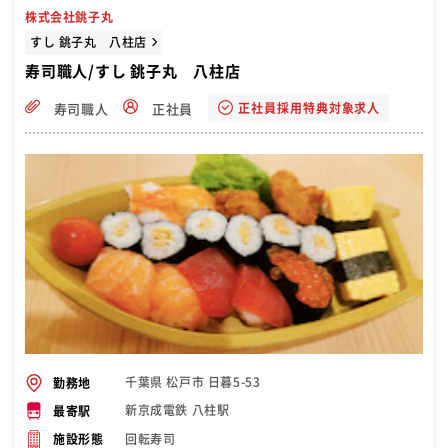
株式会社銚子丸
すし 銚子丸 八柱店
寿司職人/すし 銚子丸 八柱店
正社員採用特典対象求人
寿司職人
正社員
千葉県 松戸市 日暮5-53
勤務地
新京成電鉄 八柱駅
最寄駅
回転寿司
施設形態