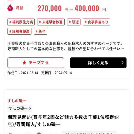
270,000
400,000
月給
円 〜
円
福利厚生充実
未経験者歓迎
駅近
食事手当あり
経験者優遇
新卒
千葉県の食事手当ありの寿司職人の転職求人のおすすめページです。
寿司職人としての基本的な仕事を、経験や希望に合わせてお任せいた
します。 ※仕込み・握り…など。
キープする
詳しく見る
作成日：2024.05.14
更新日：2024.05.14
すしの磯一
すしの磯一
調理見習い(賞与年2回など魅力多数の千葉1位獲得鮨
店)/寿司職人/すしの磯一