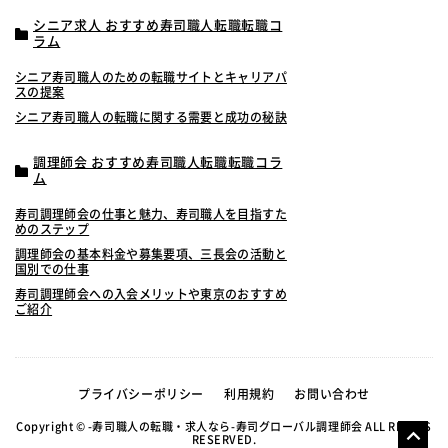
シニア求人 おすすめ寿司職人転職転職コ
ラム
シニア寿司職人のための転職サイトとキャリアパ
スの提案
シニア寿司職人の転職に関する需要と成功の秘訣
調理師会 おすすめ寿司職人転職転職コラ
ム
寿司調理師会の仕事と魅力、寿司職人を目指すた
めのステップ
調理師会の基本料金や募集要項、三長会の活動と
国別での仕事
寿司調理師会への入会メリットや東京のおすすめ
ご紹介
プライバシーポリシー
利用規約
お問い合わせ
Copyright © -寿司職人の転職・求人なら-寿司グローバル調理師会 ALL RIGHTS
RESERVED.