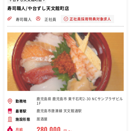
寿司職人/や台ずし天文館町店
正社員採用特典対象求人
寿司職人
正社員
鹿児島県 鹿児島市 東千石町2-30 NCサンプラザビル
勤務地
1F
鹿児島市唐湊線 天文館通駅
最寄駅
居酒屋
施設形態
280,000
月給