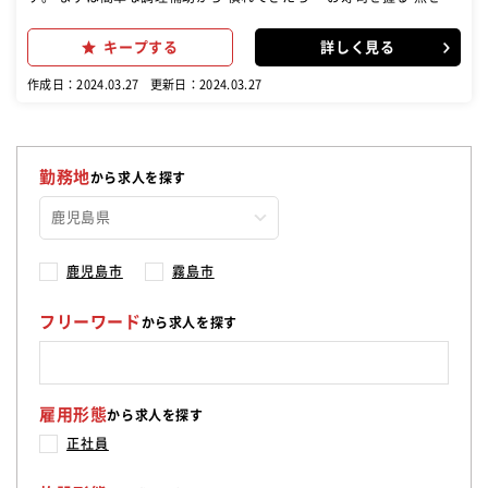
く などお任せします 未経験でも安心してください! 先輩社員がしっ
かりサポートします! 経験者は技術に応じた調理をお任せします。 未
キープする
詳しく見る
経験スタートの先輩スタッフも今では大活躍中! \\キャリアアップも目
指せる!// 年収例 入社1年 一般社員 25歳 312万 ↓ 入社5年 店
作成日：2024.03.27
更新日：2024.03.27
長代行 36歳 400万 ↓ 入社10年 総調理長 45歳 530万 頑張り
はしっかりと評価されます
勤務地
から求人を探す
鹿児島市
霧島市
フリーワード
から求人を探す
雇用形態
から求人を探す
正社員