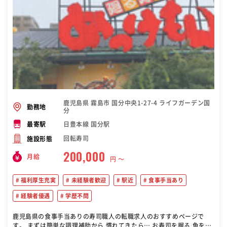
鹿児島県 霧島市 国分中央1-27-4 ライフガーデン国
勤務地
分
日豊本線 国分駅
最寄駅
回転寿司
施設形態
200,000
月給
円 〜
福利厚生充実
未経験者歓迎
駅近
食事手当あり
経験者優遇
学歴不問
鹿児島県の食事手当ありの寿司職人の転職求人のおすすめページで
す。 まずは簡単な調理補助から 慣れてきたら… お寿司を握る 魚を捌