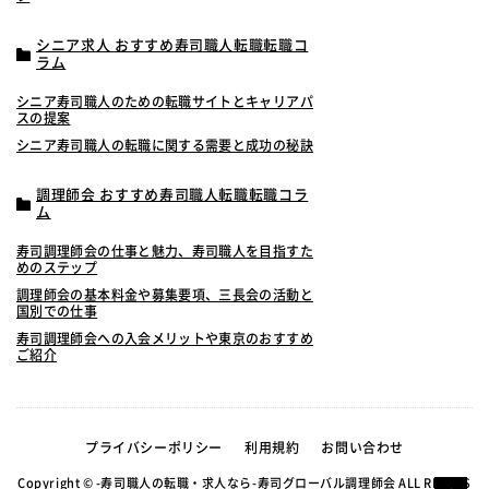
シニア求人 おすすめ寿司職人転職転職コ
ラム
シニア寿司職人のための転職サイトとキャリアパ
スの提案
シニア寿司職人の転職に関する需要と成功の秘訣
調理師会 おすすめ寿司職人転職転職コラ
ム
寿司調理師会の仕事と魅力、寿司職人を目指すた
めのステップ
調理師会の基本料金や募集要項、三長会の活動と
国別での仕事
寿司調理師会への入会メリットや東京のおすすめ
ご紹介
プライバシーポリシー
利用規約
お問い合わせ
Copyright © -寿司職人の転職・求人なら-寿司グローバル調理師会 ALL RIGHTS