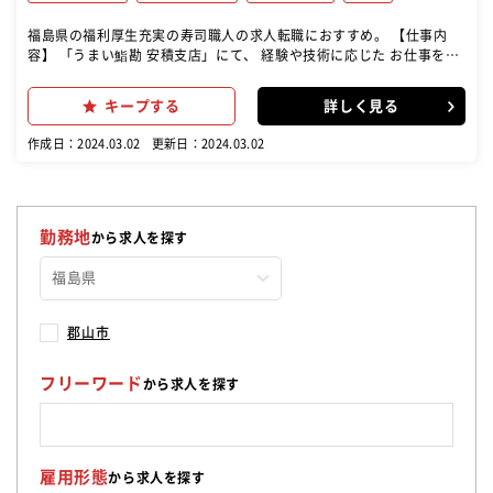
福島県の福利厚生充実の寿司職人の求人転職におすすめ。 【仕事内
容】 「うまい鮨勘 安積支店」にて、 経験や技術に応じた お仕事をお
任せします。 【具体的には】 経験のある方 魚の仕込み・寿司調理・
一品料理など 調理全般業務 未経験の方 魚の仕込みや軍艦・巻物など
キープする
詳しく見る
簡単なお料理や仕込みから 少しずつ覚えていただきます。 経験のある
方は、 即戦力としてご活躍いただけますので 思う存分にスキルを発揮
作成日：2024.03.02
更新日：2024.03.02
してください。 未経験の方も、 先輩スタッフが丁寧に指導しますので
安心してお仕事スタートができます
勤務地
から求人を探す
郡山市
フリーワード
から求人を探す
雇用形態
から求人を探す