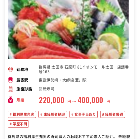
群馬県 太田市 石原町 81イオンモール太田 店舗番
勤務地
号163
東武伊勢崎・大師線 韮川駅
最寄駅
回転寿司
施設形態
220,000
400,000
月給
円 〜
円
福利厚生充実
未経験者歓迎
食事手当あり
経験者優遇
学歴不問
群馬県の福利厚生充実の寿司職人の転職おすすめ求人ご紹介。 未経験