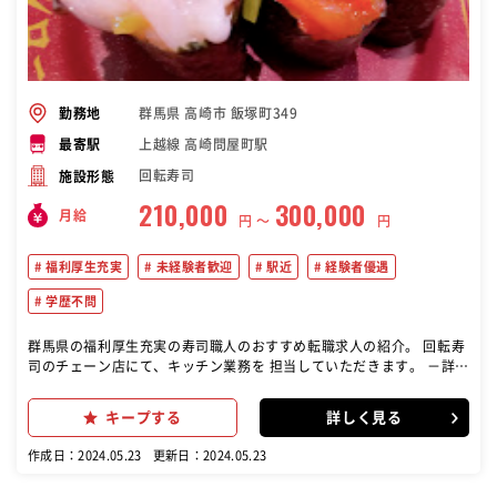
群馬県 高崎市 飯塚町349
勤務地
上越線 高崎問屋町駅
最寄駅
回転寿司
施設形態
210,000
300,000
月給
円 〜
円
福利厚生充実
未経験者歓迎
駅近
経験者優遇
学歴不問
群馬県の福利厚生充実の寿司職人のおすすめ転職求人の紹介。 回転寿
司のチェーン店にて、キッチン業務を 担当していただきます。 －詳し
い業務内容－ ■食材の調達準備 ■調理／魚をさばくシャリにのせる等
■レーンにお寿司をのせる ■食器類の片付け ■清掃業務 など ★
キープする
詳しく見る
お寿司が好きな方 ★お寿司に関するスキルを習得したい方 こんな方に
おすすめのお仕事‼ 当店なら、お客様の回転率がいいため 仕事がない
作成日：2024.05.23
更新日：2024.05.23
ということはありません♪ 仕事をこなすことでスキルも知識も しっか
り習得することができます