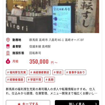
群馬県 高崎市 八島町46-1 高崎オーパ 8F
勤務地
信越本線 高崎駅
最寄駅
回転寿司
施設形態
350,000
月給
円 〜
福利厚生充実
未経験者歓迎
駅近
食事手当あり
経験者優遇
学歴不問
長期
群馬県の福利厚生充実の寿司職人の求人や転職情報おすすめ。 仕入
れ、仕込みから調理、在庫管理、メニュー開発まで幅広くお願いしま
す。 これまでのご自身の経験をいかし、ワンランク上の技術を身につ
けることができます。 毎朝仕入れるさまざまな食材を知り、いかして
キープする
詳しく見る