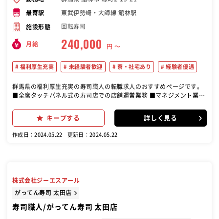
東武伊勢崎・大師線 館林駅
最寄駅
回転寿司
施設形態
240,000
月給
円 〜
福利厚生充実
未経験者歓迎
寮・社宅あり
経験者優遇
群馬県の福利厚生充実の寿司職人の転職求人のおすすめページです。
■全席タッチパネル式の寿司店での店舗運営業務 ■マネジメント業務
全般 ・調理業務 (寿司ネタを切る、サイドメニューを作るなど ) ・接
客・会計・ご案内業務 ・店舗運営業務全般(売上・食材・設備・在庫
キープする
詳しく見る
の管理など ) ・衛生管理・指導・スタッフの接客・製造指導 など ・仕
入れ・発注業務 ・スタッフの採用・人材育成 ・スタッフのシフト管
作成日：2024.05.22
更新日：2024.05.22
理、接客・製造指導 【描けるキャリアパス】 一般社員→チーフ→店長
→統括店長(2店舗を管理) →スーパーバイザー(10～20店舗を管理) そ
の後は、営業部長の道も！ 入社から3～4ヶ月後にはマネジメントの道
へと進んでいただき、最短3ヶ月後でチーフに抜擢される可能性も！
あなたの今までの実績や経験を最大に評価するため、ステップアップ
株式会社ジーエスアール
のスピード感が体感できます。 その他、海外指導員・店舗開発・商品
開発、マーケティングや販促、管理部門など、店舗運営以外の豊富な
がってん寿司 太田店
キャリアも目指せます。 あなたの「やりたいこと」「チャレンジした
寿司職人/がってん寿司 太田店
いこと」が実現できるキャリアパスをご用意しています。 全国・世界
でのチェーン展開を行う店舗マネジメントの面白さを実感してみませ