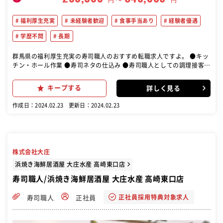
福利厚生充実
未経験者歓迎
食事手当あり
経験者優遇
学歴不問
長期
群馬県の福利厚生充実の寿司職人のおすすめ転職求人ですよ。 ●キッ
チン・ホール作業 ●寿司ネタの仕込み ●寿司職人としての調理接客
●パート・アルバイトの指導管理 ●発注販売管理等 店長候補として
様々な業務に携わっていただきます
キープする
詳しく見る
作成日：2024.02.23
更新日：2024.02.23
株式会社大庄
浜焼き海鮮居酒屋 大庄水産 高崎東口店
寿司職人/浜焼き海鮮居酒屋 大庄水産 高崎東口店
正社員採用特典対象求人
寿司職人
正社員