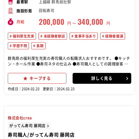
上越線 群馬総社駅
最寄駅
回転寿司
施設形態
200,000
340,000
月給
円 〜
円
福利厚生充実
未経験者歓迎
食事手当あり
経験者優遇
学歴不問
長期
群馬県の福利厚生充実の寿司職人の転職求人おすすめです。 ●キッチ
ン・ホール作業 ●寿司ネタの仕込み ●寿司職人としての調理接客 ●
パート・アルバイトの指導管理 ●発注販売管理等 店長候補として様々
な業務に携わっていただきます。 【未経験の方は・・・】 まずはホー
キープする
詳しく見る
ル・キッチン業務から始め、 段々とお客さんの少ない時間帯でつけば
に入ります。 接客もこなしながら、 徐々に技術を上げていってもらい
作成日：2024.02.23
更新日：2024.02.23
ます。 いわしやコハダ、アジ等、小さい魚から捌いてもらい、 段々と
捌ける魚種を増やしていただきます。 先輩等の指導を受けながら成長
を目指しましょう
株式会社crea
がってん寿司 藤岡店
寿司職人/がってん寿司 藤岡店