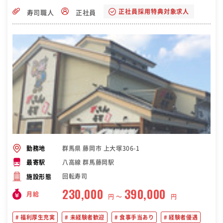
正社員採用特典対象求人
寿司職人
正社員
群馬県 藤岡市 上大塚306-1
勤務地
八高線 群馬藤岡駅
最寄駅
回転寿司
施設形態
230,000
390,000
月給
円 〜
円
福利厚生充実
未経験者歓迎
食事手当あり
経験者優遇