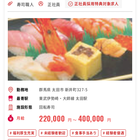
正社員採用特典対象求人
寿司職人
正社員
んか？
群馬県 太田市 新井町327-5
勤務地
東武伊勢崎・大師線 太田駅
最寄駅
回転寿司
施設形態
220,000
400,000
月給
円 〜
円
福利厚生充実
未経験者歓迎
食事手当あり
経験者優遇