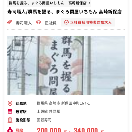
群馬を握る、まぐろ問屋いちもん 高崎新保店
寿司職人/群馬を握る、まぐろ問屋いちもん 高崎新保店
正社員採用特典対象求人
寿司職人
正社員
群馬県 高崎市 新保田中町167-1
勤務地
上越線 井野駅
最寄駅
回転寿司
施設形態
200,000
340,000
月給
円 〜
円