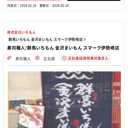
けばに入ります。 接客もこなしながら、 徐々に技術を上げていっても
作成日：2024.02.24
更新日：2024.02.24
らいます。 いわしやコハダ、アジ等、小さい魚から捌いてもらい、
段々と捌ける魚種を増やしていただきます。 先輩等の指導を受けなが
ら成長を目指しましょう！ 【入社半年で料理長となった先輩も！】 経
験者の中には1年で店長になった先輩や 半年で料理長となった先輩も
活躍中！ 経験者は経験を活かして活躍可能です
株式会社いちもん
群馬いちもん 金沢まいもん スマーク伊勢崎店
寿司職人/群馬いちもん 金沢まいもん スマーク伊勢崎店
正社員採用特典対象求人
寿司職人
正社員