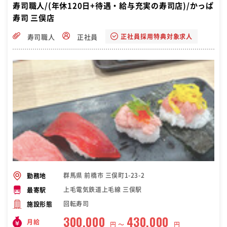
寿司職人/(年休120日+待遇・給与充実の寿司店)/かっぱ
寿司 三俣店
正社員採用特典対象求人
寿司職人
正社員
群馬県 前橋市 三俣町1-23-2
勤務地
上毛電気鉄道上毛線 三俣駅
最寄駅
回転寿司
施設形態
300,000
430,000
月給
円 〜
円