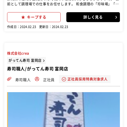
前として調理場での仕事をお任せします。 和食調理の「珍味場」「焼
き場」「揚場」「煮方」「刺場」などの持ち場、またはカウンターで
の「寿司職人」のポジションがあります。最初は経験のある得意なと
キープする
詳しく見る
ころからお任せします。経験を積みながら、ゆくゆくはすべての持ち
場を担当できるようステップアップできます。 寿司職人として活躍し
作成日：2024.02.23
更新日：2024.02.23
ていた方も、和食調理も担当できるように調理の幅を広げていきまし
ょう
株式会社crea
がってん寿司 富岡店
寿司職人/がってん寿司 富岡店
正社員採用特典対象求人
寿司職人
正社員