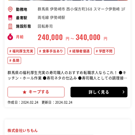
群馬県 伊勢崎市 西小保方町368 スマーク伊勢崎 1F
勤務地
両毛線 伊勢崎駅
最寄駅
回転寿司
施設形態
240,000
340,000
月給
円 〜
円
福利厚生充実
食事手当あり
経験者優遇
学歴不問
長期
群馬県の福利厚生充実の寿司職人のおすすめ転職求人ならこれ！ ●キ
ッチン・ホール作業 ●寿司ネタの仕込み ●寿司職人としての調理接客
●パート・アルバイトの指導管理 ●発注販売管理等 店長候補として
様々な業務に携わっていただきます。 【入社半年で料理長となった先
キープする
詳しく見る
輩も！】 経験者の中には1年で店長になった先輩や 半年で料理長とな
った先輩も活躍中！ 経験者は経験を活かして活躍可能です
作成日：2024.02.24
更新日：2024.02.24
株式会社いちもん