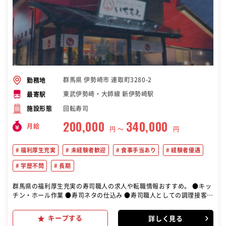
群馬県 伊勢崎市 連取町3280-2
勤務地
東武伊勢崎・大師線 新伊勢崎駅
最寄駅
回転寿司
施設形態
200,000
340,000
月給
円 〜
円
福利厚生充実
未経験者歓迎
食事手当あり
経験者優遇
学歴不問
長期
群馬県の福利厚生充実の寿司職人の求人や転職情報おすすめ。 ●キッ
チン・ホール作業 ●寿司ネタの仕込み ●寿司職人としての調理接客
●パート・アルバイトの指導管理 ●発注販売管理等 店長候補として
様々な業務に携わっていただきます。 【未経験の方は・・・】 まずは
キープする
詳しく見る
ホール・キッチン業務から始め、 段々とお客さんの少ない時間帯でつ