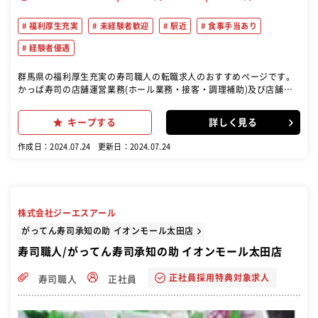
福利厚生充実
未経験者歓迎
駅近
食事手当あり
経験者優遇
群馬県の福利厚生充実の寿司職人の転職求人のおすすめページです。
かっぱ寿司の店舗運営業務(ホール業務・接客・調理補助)及び店舗管
理業務 【具体的には】 店舗運営業務 ホール業務・接客・会計業務、
開店準備・食材仕込み、キッチン業務など 店舗管理業務 集客施策・ス
キープする
詳しく見る
タッフ管理・食材管理・営業計画作成など 入社時は店長候補としてお
客様にお喜びいただける店舗運営を目指してください。 その後は店
作成日：2024.07.24
更新日：2024.07.24
長・エリアマネージャーとしてキャリアアップできる環境です。
株式会社ジーエスアール
がってん寿司承知の助 イオンモール太田店
寿司職人/がってん寿司承知の助 イオンモール太田店
正社員採用特典対象求人
寿司職人
正社員