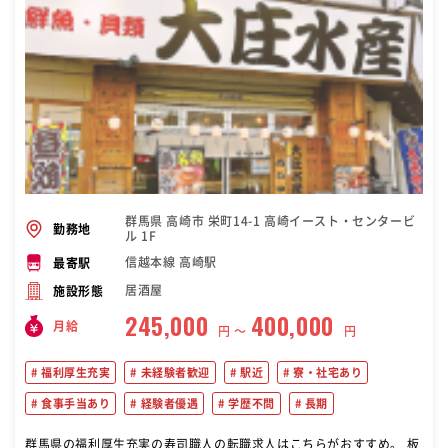
群馬県 高崎市 栄町14-1 高崎イースト・センタービ
勤務地
ル 1F
信越本線 高崎駅
最寄駅
居酒屋
施設形態
245,000
400,000
月給
円 〜
円
福利厚生充実
未経験者歓迎
駅近
寮・社宅あり
食事手当あり
経験者優遇
学歴不問
長期
群馬県の福利厚生充実の寿司職人の転職求人はこちらがおすすめ。 板