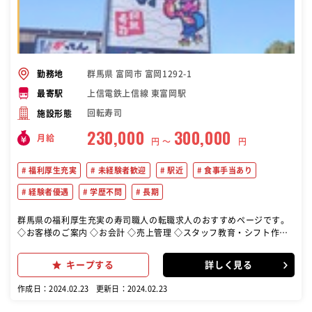
群馬県 富岡市 富岡1292-1
勤務地
上信電鉄上信線 東富岡駅
最寄駅
回転寿司
施設形態
230,000
300,000
月給
円 〜
円
福利厚生充実
未経験者歓迎
駅近
食事手当あり
経験者優遇
学歴不問
長期
群馬県の福利厚生充実の寿司職人の転職求人のおすすめページです。
◇お客様のご案内 ◇お会計 ◇売上管理 ◇スタッフ教育・シフト作成
接客をメインに、簡単な調理補助もお任せいたします。 お客様が笑顔
になるような接客をお願いします。 最後にお客さまに「また来ます」
キープする
詳しく見る
と言っていただければ最高
作成日：2024.02.23
更新日：2024.02.23