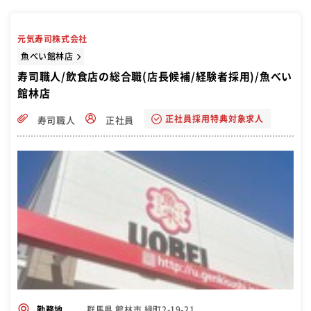
元気寿司株式会社
魚べい館林店
寿司職人/飲食店の総合職(店長候補/経験者採用)/魚べい
館林店
正社員採用特典対象求人
寿司職人
正社員
群馬県 館林市 緑町2-19-21
勤務地