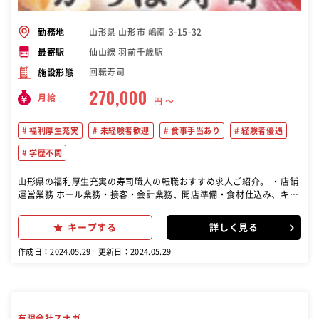
山形県 山形市 嶋南 3-15-32
勤務地
仙山線 羽前千歳駅
最寄駅
回転寿司
施設形態
270,000
月給
円 〜
福利厚生充実
未経験者歓迎
食事手当あり
経験者優遇
学歴不問
山形県の福利厚生充実の寿司職人の転職おすすめ求人ご紹介。 ・店舗
運営業務 ホール業務・接客・会計業務、開店準備・食材仕込み、キッ
チン業務など ・店舗管理業務 集客施策、スタッフ管理、食材管理、営
業計画作成など
キープする
詳しく見る
作成日：2024.05.29
更新日：2024.05.29
有限会社スナガ