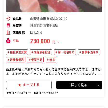
山形県 山形市 嶋北2-22-10
勤務地
奥羽本線 羽前千歳駅
最寄駅
回転寿司
施設形態
230,000
月給
円 〜
福利厚生充実
未経験者歓迎
寮・社宅あり
食事手当あり
経験者優遇
学歴不問
新卒
山形県の福利厚生充実の寿司職人のおすすめ転職求人ですよ。 まずは
ホールでの接客、キッチンでのお寿司作りなど を学んでいただき、慣
れてきたら店舗のマネジメント 業務もお任せします。スシローでは
「お客様の笑顔」 のためにチーム一丸となって店舗運営に取り組んで
キープする
詳しく見る
い ます
作成日：2024.03.07
更新日：2024.03.07