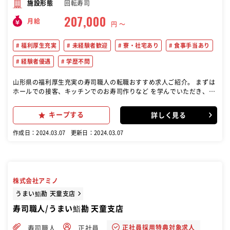
回転寿司
施設形態
207,000
月給
円 〜
福利厚生充実
未経験者歓迎
寮・社宅あり
食事手当あり
経験者優遇
学歴不問
山形県の福利厚生充実の寿司職人の転職おすすめ求人ご紹介。 まずは
ホールでの接客、キッチンでのお寿司作りなど を学んでいただき、慣
れてきたら店舗のマネジメント 業務もお任せします。スシローでは
「お客様の笑顔」 のためにチーム一丸となって店舗運営に取り組んで
キープする
詳しく見る
い ます
作成日：2024.03.07
更新日：2024.03.07
株式会社アミノ
うまい鮨勘 天童支店
寿司職人/うまい鮨勘 天童支店
正社員採用特典対象求人
寿司職人
正社員