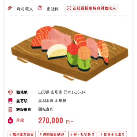
正社員採用特典対象求人
寿司職人
正社員
山形県 山形市 元木1-10-34
勤務地
奥羽本線 山形駅
最寄駅
回転寿司
施設形態
270,000
月給
円 〜
福利厚生充実
未経験者歓迎
寮・社宅あり
食事手当あり