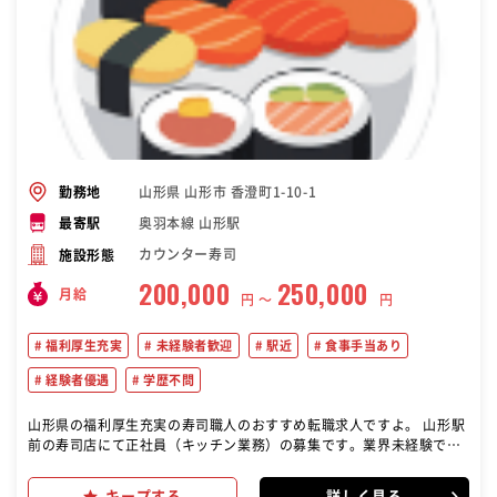
山形県 山形市 香澄町1-10-1
勤務地
奥羽本線 山形駅
最寄駅
カウンター寿司
施設形態
200,000
250,000
月給
円 〜
円
福利厚生充実
未経験者歓迎
駅近
食事手当あり
経験者優遇
学歴不問
山形県の福利厚生充実の寿司職人のおすすめ転職求人ですよ。 山形駅
前の寿司店にて正社員（キッチン業務）の募集です。業界未経験でも
大歓迎です。 飲食業界に興味がある方、将来自分のお店を持ってみた
い方など志向は問いません！ ・調理場業務 ・仕込み ・簡単な調理 ・
キープする
詳しく見る