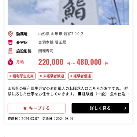
山形県 山形市 若宮2-10-2
勤務地
奥羽本線 蔵王駅
最寄駅
回転寿司
施設形態
220,000
480,000
月給
円 〜
円
福利厚生充実
未経験者歓迎
経験者優遇
山形県の福利厚生充実の寿司職人の転職求人はこちらがおすすめ。 経
験に応じた仕事をお任せしていきます。 ■経験者（一般） 魚の仕込み
や寿司調理、一品料理などの調理全般をお任せします。 ■見習い 魚の
仕込みや軍艦、巻物、簡単な料理や仕込みなどから徐々に覚えていた
キープする
詳しく見る
だきます。 経験や技術レベルに合わせた仕事をお任せしていきますの
でご安心ください
作成日：2024.03.07
更新日：2024.03.07