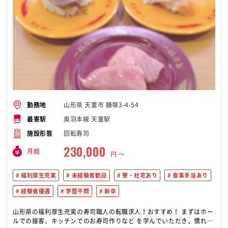
山形県 天童市 糠塚3-4-54
勤務地
奥羽本線 天童駅
最寄駅
回転寿司
施設形態
230,000
月給
円 〜
福利厚生充実
未経験者歓迎
寮・社宅あり
食事手当あり
経験者優遇
学歴不問
新卒
山形県の福利厚生充実の寿司職人の転職求人！おすすめ！ まずはホー
ルでの接客、キッチンでのお寿司作りなど を学んでいただき、慣れて