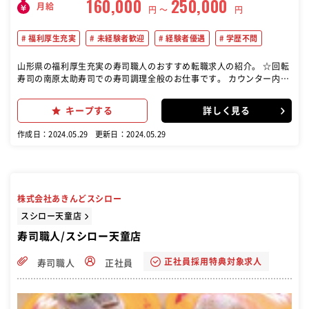
160,000
250,000
月給
円 〜
円
福利厚生充実
未経験者歓迎
経験者優遇
学歴不問
山形県の福利厚生充実の寿司職人のおすすめ転職求人の紹介。 ☆回転
寿司の南原太助寿司での寿司調理全般のお仕事です。 カウンター内で
の寿司調理、接客、材料の仕込みなど。 経験者歓迎！未経験者でも丁
寧に指導いたします
キープする
詳しく見る
作成日：2024.05.29
更新日：2024.05.29
株式会社あきんどスシロー
スシロー天童店
寿司職人/スシロー天童店
正社員採用特典対象求人
寿司職人
正社員