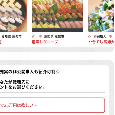
高知県 高知市
高知県 高知市
寿司職人
町
菊寿しグループ
や台ずし高知大
充実の非公開求人
も紹介可能☆
なたが転職先に
ントをお選びください。
で35万円は欲しい…