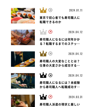
2024.01.11
東京で初心者でも寿司職人に
転職できるのか
2024.04.12
高知県 高知市
寿司職人
高知県 高知市
寿司職人
高
橋通町
寿し柳 はりまや橋店
や台ずし 堀詰帯
寿司職人になるには何年かか
る？転職するまでのステップ
と未経験者の可能性も紐解く
2024.04.12
寿司職人の大変なこととは？
仕事の大変さから成功する転
職のポイントまで
2024.04.12
寿司職人になるには？未経験
から寿司職人へ転職成功する
ための道のりとポイント
2024.03.31
寿司職人派遣の現状と厳しい