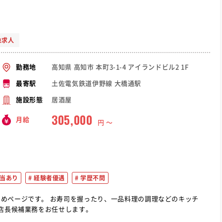
象求人
高知県 高知市 本町3-1-4 アイランドビル2 1F
勤務地
土佐電気鉄道伊野線 大橋通駅
最寄駅
居酒屋
施設形態
305,000
月給
円 〜
当あり
経験者優遇
学歴不問
一品料理の調理などのキッチ
は店長候補業務をお任せします。