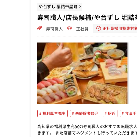
や台ずし 堀詰帯屋町
寿司職人/店長候補/や台ずし 堀詰
正社員採用特典対
寿司職人
正社員
福利厚生充実
未経験者歓迎
駅近
食事手
高知県の福利厚生充実の寿司職人のおすすめ転職求人ならこれ！ 基本の仕事は寿司や一品料理の
きます。 また店舗マネジメントも行っていただきま