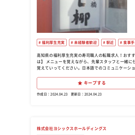
福利厚生充実
未経験者歓迎
駅近
食事手
高知県の福利厚生充実の寿司職人の転職求人！おすすめ！ 和食の調理業務全般を、経験者と一緒にお任せしま
は】 メニューを覚えながら、先輩スタッフと一緒に
覚えていってください。日本語でのコミュニケーション・読み書きがあります。
仕込みなど予約状況を見て準備をします。お客様が
す。注文通りに揚げ物・盛付けなどをお願いします
キープする
も合間を見て行います。 【慣れてきたら】 裏方業務が多いですが、忙しいときは配膳やドリンクの提供など、状況を見て
お願いします。
作成日：2024.04.23
更新日：2024.04.23
株式会社ヨシックスホールディングス