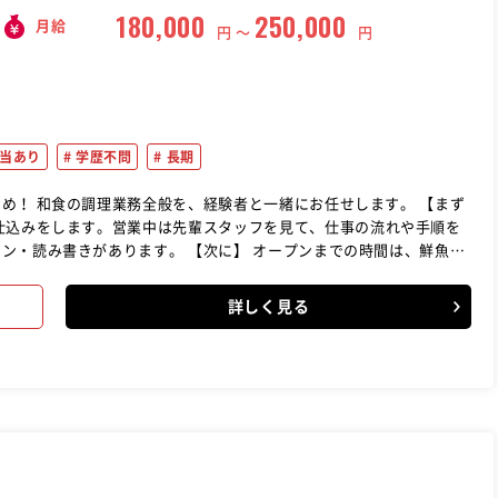
180,000
250,000
月給
円 〜
円
当あり
学歴不問
長期
す。 【まず
仕込みをします。営業中は先輩スタッフを見て、仕事の流れや手順を
 【次に】 オープンまでの時間は、鮮魚の
来店されたら、ホールスタッフが注文を受けたメニューを調理しま
。分からないことは、先輩スタッフがサポートします。洗い物や清掃
詳しく見る