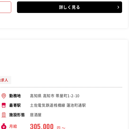
詳しく見る
象求人
高知県 高知市 帯屋町1-2-10
勤務地
土佐電気鉄道桟橋線 蓮池町通駅
最寄駅
居酒屋
施設形態
305,000
月給
円 〜