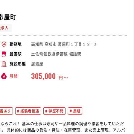
帯屋町
象求人
高知県 高知市 帯屋町１丁目１２−３
勤務地
土佐電気鉄道伊野線 堀詰駅
最寄駅
居酒屋
施設形態
305,000
月給
円 〜
当あり
経験者優遇
学歴不問
長期
調理や接客をしていただ
す。 具体的には商品の受注・発注・在庫管理、また売上管理、アルバ