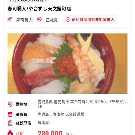
寿司職人/や台ずし天文館町店
正社員採用特典対象求人
寿司職人
正社員
鹿児島県 鹿児島市 東千石町2-30 NCサンプラザビル
勤務地
1F
鹿児島市唐湊線 天文館通駅
最寄駅
居酒屋
施設形態
280,000
月給