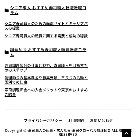
シニア求人 おすすめ寿司職人転職転職コ
ラム
シニア寿司職人のための転職サイトとキャリアパ
スの提案
シニア寿司職人の転職に関する需要と成功の秘訣
調理師会 おすすめ寿司職人転職転職コラ
ム
寿司調理師会の仕事と魅力、寿司職人を目指すた
めのステップ
調理師会の基本料金や募集要項、三長会の活動と
国別での仕事
寿司調理師会への入会メリットや東京のおすすめ
ご紹介
プライバシーポリシー
利用規約
お問い合わせ
Copyright © -寿司職人の転職・求人なら-寿司グローバル調理師会 ALL RIGHTS
RESERVED.