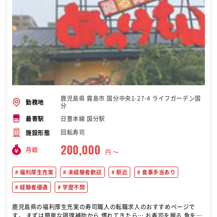
鹿児島県 霧島市 国分中央1-27-4 ライフガーデン国
勤務地
分
日豊本線 国分駅
最寄駅
回転寿司
施設形態
200,000
月給
円 〜
福利厚生充実
未経験者歓迎
駅近
食事手当あり
経験者優遇
学歴不問
鹿児島県の福利厚生充実の寿司職人の転職求人のおすすめページで
す。 まずは簡単な調理補助から 慣れてきたら… お寿司を握る 魚を捌