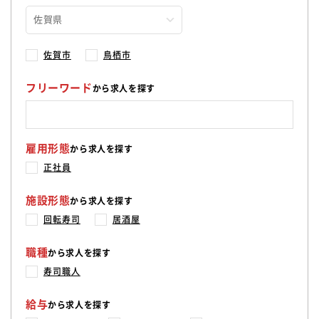
調理技術によって売上が上がったりと、取り組んだことに対しての変
化をダイレクトに実感できる職場環境も魅力です。 ”炙り寿司”がコン
セプトのグルメ回転寿司店です。 寿司職人のこだわりのネタ、技から
様々な年代のお客様にご利用いただき、 ピーク時は長蛇の列ができる
人気の回転寿司店です。 ＜店長になった後は＞ 店長になった後も希望
佐賀市
鳥栖市
や適性に応じて、 以下のように多岐にわたるキャリアプランがありま
す。 ・複数店舗のマネジメント（SV） ・営業部長、副部長 ・総務、
フリーワード
から求人を探す
経理、財務 ・マーケティング ・人事、採用、育成 ・商品開発 など
雇用形態
から求人を探す
正社員
施設形態
から求人を探す
回転寿司
居酒屋
職種
から求人を探す
寿司職人
給与
から求人を探す