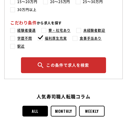
15〜20万円
20〜25万円
25〜30万円
30万円以上
こだわり条件
から求人を探す
経験者優遇
寮・社宅あり
未経験者歓迎
学歴不問
福利厚生充実
食事手当あり
駅近
この条件で求人を検索
人気寿司職人転職コラム
ALL
MONTHLY
WEEKLY