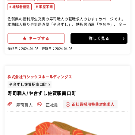
経験者優遇
学歴不問
佐賀県の福利厚生充実の寿司職人の転職求人のおすすめページです。
本格職人握り寿司居酒屋「や台ずし」、鉄板居酒屋「や台や」、 全品
280円居酒屋「ニパチ」など当社が展開するいずれかの店舗 に配属(希
望考慮)。接客や調理、店舗マネジメント、アルバイ トの面接といっ
キープする
詳しく見る
た、店舗運営業務を行っていただきます。
作成日：2024.04.03
更新日：2024.04.03
株式会社ヨシックスホールディングス
や台ずし佐賀駅南口町
寿司職人/や台ずし佐賀駅南口町
正社員採用特典対象求人
寿司職人
正社員