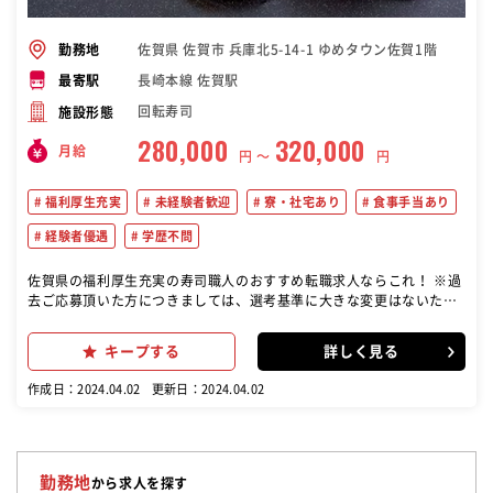
佐賀県 佐賀市 兵庫北5-14-1 ゆめタウン佐賀1階
勤務地
長崎本線 佐賀駅
最寄駅
回転寿司
施設形態
280,000
320,000
月給
円 〜
円
福利厚生充実
未経験者歓迎
寮・社宅あり
食事手当あり
経験者優遇
学歴不問
佐賀県の福利厚生充実の寿司職人のおすすめ転職求人ならこれ！ ※過
去ご応募頂いた方につきましては、選考基準に大きな変更はないた
め、応募をお控えください。 ※希望勤務地が複数ある場合はどれか1
つに応募し、応募後のメッセージにて、他希望エリアについてもお伝
キープする
詳しく見る
えください。 希望やスキル、適正を考慮して、 できることからスター
トしていただきます。 ここのお店のお客様は、何を求めているのだろ
作成日：2024.04.02
更新日：2024.04.02
う？その問いをもとに、各店舗（チーム）が自分たちでお店のカラー
を決めています。 そうすることで、「うちのお店ではこんな食材を取
り入れよう」「価格帯を少し上げたほうがいいのでは」「もっとラフ
な接客スタイルの方がいい」など発想が生まれます。 メンバー全員で
決めたルールによってお客様が喜んでくれたり、自分のサービス力や
勤務地
から求人を探す