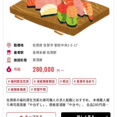
佐賀県 佐賀市 駅前中央1-5-17
勤務地
長崎本線 佐賀駅
最寄駅
居酒屋
施設形態
280,000
月給
円 〜
福利厚生充実
未経験者歓迎
駅近
食事手当あり
経験者優遇
学歴不問
佐賀県の福利厚生充実の寿司職人の求人転職におすすめ。 本格職人握
り寿司居酒屋「や台ずし」、鉄板居酒屋「や台や」、 全品280円居酒
屋「ニパチ」など当社が展開するいずれかの店舗 に配属(希望考慮)。
接客や調理、店舗マネジメント、アルバイ トの面接といった、店舗運
キープする
詳しく見る