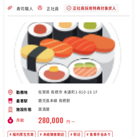
正社員採用特典対象求人
寿司職人
正社員
佐賀県 鳥栖市 本通町1-810-16 1F
勤務地
鹿児島本線 鳥栖駅
最寄駅
居酒屋
施設形態
280,000
月給
円 〜
福利厚生充実
未経験者歓迎
駅近
食事手当あり