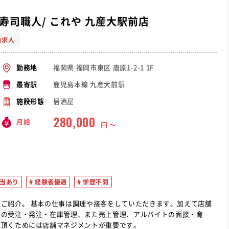
寿司職人/ これや 九産大駅前店
象求人
福岡県 福岡市東区 唐原1-2-1 1F
勤務地
鹿児島本線 九産大前駅
最寄駅
居酒屋
施設形態
280,000
月給
円 〜
当あり
経験者優遇
学歴不問
きます。加えて店舗
品の受注・発注・在庫管理、また売上管理、アルバイトの面接・育
て頂くためには店舗マネジメントが重要です。