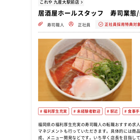
これや 九産大駅前店
居酒屋ホールスタッフ 寿司業態/
正社員採用特典対
寿司職人
正社員
福利厚生充実
未経験者歓迎
駅近
食事手
福岡県の福利厚生充実の寿司職人の転職おすすめ求人ご紹介。 基本の仕事は調理や接客をしていただ
マネジメントも行っていただきます。具体的には商
成、メニュー開発などです。いち早く店長を目指し