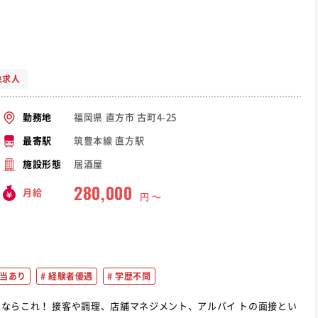
象求人
福岡県 直方市 古町4-25
勤務地
筑豊本線 直方駅
最寄駅
居酒屋
施設形態
280,000
月給
円 〜
当あり
経験者優遇
学歴不問
アルバイ トの面接とい