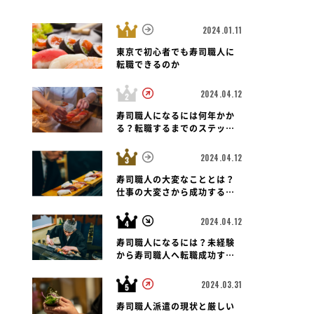
2024.01.11
東京で初心者でも寿司職人に
転職できるのか
2024.04.12
寿司職人
寿司職人
中央区
福岡県 福岡市博多区
福岡県 福岡市
寿司職人になるには何年かか
すしざんまい 福岡中洲店
博多 たつみ寿司
る？転職するまでのステップ
と未経験者の可能性も紐解く
2024.04.12
寿司職人の大変なこととは？
仕事の大変さから成功する転
職のポイントまで
2024.04.12
寿司職人になるには？未経験
から寿司職人へ転職成功する
ための道のりとポイント
2024.03.31
寿司職人派遣の現状と厳しい