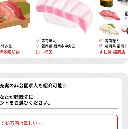
寿司職人
寿司職人
市博多区
福岡県 福岡市中央区
福岡県 福岡市
 博多駅前店
鮨 行天
すし笑 福岡店
充実の非公開求人
も紹介可能☆
なたが転職先に
ントをお選びください。
で35万円は欲しい…