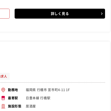
詳しく見る
象求人
福岡県 行橋市 宮市町4-11 1F
勤務地
日豊本線 行橋駅
最寄駅
居酒屋
施設形態