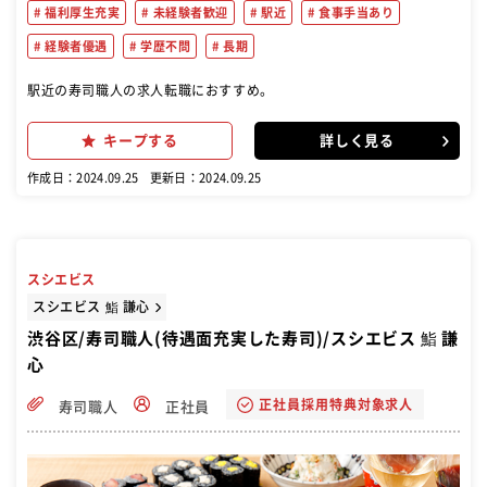
福利厚生充実
未経験者歓迎
駅近
食事手当あり
経験者優遇
学歴不問
長期
駅近の寿司職人の求人転職におすすめ。
キープする
詳しく見る
作成日：2024.09.25
更新日：2024.09.25
スシエビス
スシエビス 鮨 謙心
渋谷区/寿司職人(待遇面充実した寿司)/スシエビス 鮨 謙
心
正社員採用特典対象求人
寿司職人
正社員