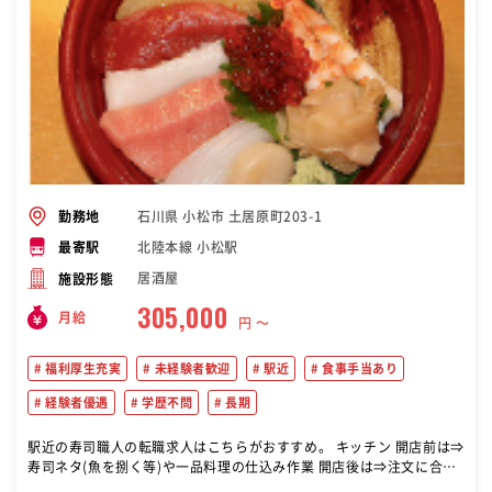
石川県 小松市 土居原町203-1
勤務地
北陸本線 小松駅
最寄駅
居酒屋
施設形態
305,000
月給
円 〜
福利厚生充実
未経験者歓迎
駅近
食事手当あり
経験者優遇
学歴不問
長期
駅近の寿司職人の転職求人はこちらがおすすめ。 キッチン 開店前は⇒
寿司ネタ(魚を捌く等)や一品料理の仕込み作業 開店後は⇒注文に合わ
せて調理をお願いします ホール お客様が来店⇒席へのご案内・オーダ