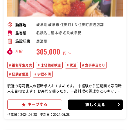
岐阜県 岐阜市 住田町1-3 住田町渡辺店舗
勤務地
名鉄名古屋本線 名鉄岐阜駅
最寄駅
居酒屋
施設形態
305,000
月給
円 〜
福利厚生充実
未経験者歓迎
駅近
食事手当あり
経験者優遇
学歴不問
駅近の寿司職人の転職求人おすすめです。 未経験から短期間で寿司職
人を目指せます！ お寿司を握ったり、一品料理の調理などのキッチン
業務、接客などのホール業務をメインに、ゆくゆくは店長候補業務を
お任せします。
キープする
詳しく見る
作成日：2024.06.28
更新日：2024.06.28