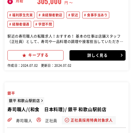
305,000
月給
円 〜
福利厚生充実
未経験者歓迎
駅近
食事手当あり
経験者優遇
学歴不問
駅近の寿司職人の転職求人！おすすめ！ 基本の仕事は店舗スタッフ
（正社員）として、寿司や一品料理の調理や接客担当していただきま
す。 店舗マネジメントも行っていただきます。具体的には商品の受
注・発注・在庫管理、また売上管理、アルバイトの面接・育成、メニ
キープする
詳しく見る
ュー開発などです。いち早く店長を目指して頂くためには店舗マネジ
メントが重要です。
作成日：2024.07.02
更新日：2024.07.02
銀平
銀平 和歌山駅前店
寿司職人/(和食 日本料理)/ 銀平 和歌山駅前店
正社員採用特典対象求人
寿司職人
正社員