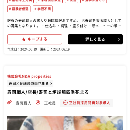
経験者優遇
学歴不問
駅近の寿司職人の求人や転職情報おすすめ。 お寿司を握る職人として
の募集となります。 ・仕込み ・調理 ・盛り付け ・新メニューの考案
や開発 などをお任せします。 簡単なお仕事から任せていくので、ご安
心ください♪ わからないことは先輩スタッフにいつでも聞いて下さい
キープする
詳しく見る
ね。
作成日：2024.06.19
更新日：2024.06.19
株式会社M&A properties
寿司と炉端焼四季花まる
寿司職人/店長/寿司と炉端焼四季花まる
正社員採用特典対象求人
寿司職人
正社員