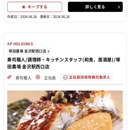
ー取り・料理の提供 お帰りの際は⇒会計対応・片付け など接客全般
キープする
詳しく見る
まずは基本的なホール・キッチン業務を習得頂いた上で、 つけ場業務
に入る形となります
作成日：2024.06.26
更新日：2024.06.26
AP HOLDINGS
塚田農場 金沢駅西口店
寿司職人/調理師・キッチンスタッフ(和食、居酒屋)/塚
田農場 金沢駅西口店
正社員採用特典対象求人
寿司職人
正社員