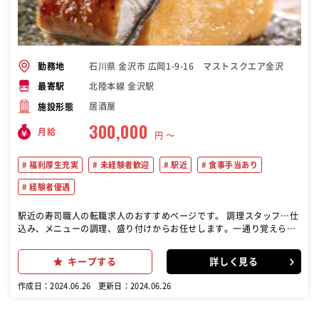
石川県 金沢市 広岡1-9-16 マストスクエア金沢
勤務地
北陸本線 金沢駅
最寄駅
居酒屋
施設形態
300,000
月給
円 〜
福利厚生充実
未経験者歓迎
駅近
食事手当あり
経験者優遇
駅近の寿司職人の転職求人のおすすめページです。 調理スタッフ…仕
込み、メニューの調理、盛り付けからお任せします。一通り覚えられ
たら、納品、発注、在庫管理などもお願いいたします。 入社後は、こ
れまでのご経験に合わせて、無理のないところからスタート!経験豊富
キープする
詳しく見る
な先輩やトレーナーがお教えしますので、徐々にできることを増やし
ていきましょう。
作成日：2024.06.26
更新日：2024.06.26