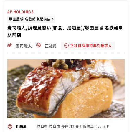
AP HOLDINGS
塚田農場 名鉄岐阜駅前店
寿司職人/調理見習い(和食、居酒屋)/塚田農場 名鉄岐阜
駅前店
正社員採用特典対象求人
寿司職人
正社員
岐阜県 岐阜市 長住町2-6-2 新岐阜ビル １Ｆ
勤務地