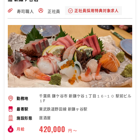
正社員採用特典対象求人
寿司職人
正社員
千葉県 鎌ケ谷市 新鎌ケ谷１丁目１６−１０ 駅前ビル
勤務地
１F
東武鉄道野田線 新鎌ヶ谷駅
最寄駅
居酒屋
施設形態
420,000
月給
円 〜