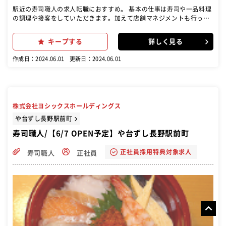
駅近の寿司職人の求人転職におすすめ。 基本の仕事は寿司や一品料理
の調理や接客をしていただきます。加えて店舗マネジメントも行って
いただきます。具体的には商品の受注・発注・在庫管理、また売上管
理、アルバイトの面接・育成、メニュー開発などです。いち早く店長
キープする
詳しく見る
を目指して頂くためには店舗マネジメントが重要です。 「寿司」をメ
インにした新しい居酒屋です。 酒を飲みながら寿司を食べ、なおかつ
作成日：2024.06.01
更新日：2024.06.01
安く済ませたい。そんなお店ってなかなかないですよね。それを叶え
たのが、「や台ずし」です。駅チカという好立地でなので、帰りの運
転を気にせず、仕事帰りにゆっくりと楽しみたい。毎日のちょっとし
た合間に、お寿司を楽しみたい。そんな方に愛されています。 や台ず
しは16時前後からという早めのオープン。オープン時には主婦やお年
株式会社ヨシックスホールディングス
寄りの方がご利用されています。こうしたお客様は来店時間や頻度が
決まっているため、予想売上目標も立てやすいです。さらにお店の評
や台ずし長野駅前町
判が良ければそれが口コミとなり、新規のお客様の獲得から売上を伸
寿司職人/【6/7 OPEN予定】や台ずし長野駅前町
ばすことが出来ます。 夜になるにつれて仕事帰りのサラリーマンのお
客様で賑わっていき、開店から閉店まで男女問わずご来店いただいて
正社員採用特典対象求人
寿司職人
正社員
います。