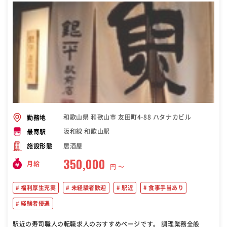
和歌山県 和歌山市 友田町4-88 ハタナカビル
勤務地
阪和線 和歌山駅
最寄駅
居酒屋
施設形態
350,000
月給
円 〜
福利厚生充実
未経験者歓迎
駅近
食事手当あり
経験者優遇
駅近の寿司職人の転職求人のおすすめページです。 調理業務全般