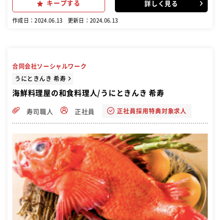
キープする
詳しく見る
理、にぎりの練習などを実施。 忙しい店舗ではなかなか聞きづらいこ
とも、研修中にゆっくり確認できます。 スピーディーに成長でき、職
作成日：2024.06.13
更新日：2024.06.13
人がめざせる環境があることが当社の大きな特長です
合同会社ソーシャルワーク
うにときんき 希寿
海鮮料理屋の和食料理人/うにときんき 希寿
正社員採用特典対象求人
寿司職人
正社員