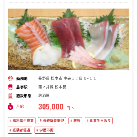
長野県 松本市 中央１丁目３−１１
勤務地
篠ノ井線 松本駅
最寄駅
居酒屋
施設形態
305,000
月給
円 〜
福利厚生充実
未経験者歓迎
駅近
食事手当あり
経験者優遇
学歴不問