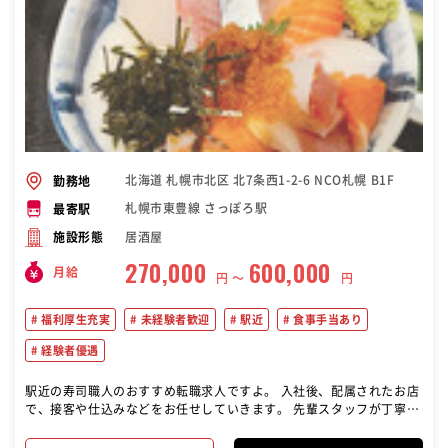
北海道 札幌市北区 北7条西1-2-6 NCO札幌 B1F
勤務地
札幌市東豊線 さっぽろ駅
最寄駅
居酒屋
施設形態
270,000
600,000
月給
円 〜
円
福利厚生充実
未経験者歓迎
駅近
食事手当あり
経験者優遇
駅近の寿司職人のおすすめ転職求人ですよ。 入社後、配属されたお店
で、接客や仕込みなどをお任せしていきます。 先輩スタッフが丁寧に
指導しますので、にぎりの経験や魚の知識がなくても大丈夫です。 研
修プログラム「花咲学校」では、入社後1年間は月2回程度、座学や調