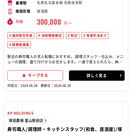
名鉄名古屋本線 名鉄岐阜駅
最寄駅
居酒屋
施設形態
300,000
月給
円 〜
福利厚生充実
未経験者歓迎
駅近
食事手当あり
経験者優遇
駅近の寿司職人の求人転職におすすめ。 調理スタッフ…仕込み、メニ
ューの調理、盛り付けからお任せします。一通り覚えられたら、納
品、発注、在庫管理などもお願いいたします。 入社後は、これまでの
ご経験に合わせて、無理のないところからスタート!経験豊富な先輩や
キープする
詳しく見る
トレーナーがお教えしますので、徐々にできることを増やしていきま
しょう。
作成日：2024.06.28
更新日：2024.06.28
AP HOLDINGS
塚田農場 富山駅前店
寿司職人/調理師・キッチンスタッフ(和食、居酒屋)/塚