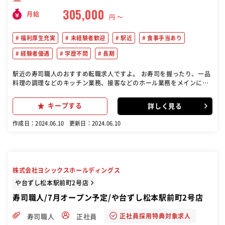
305,000
月給
円 〜
福利厚生充実
未経験者歓迎
駅近
食事手当あり
経験者優遇
学歴不問
長期
駅近の寿司職人のおすすめ転職求人ですよ。 お寿司を握ったり、一品
料理の調理などのキッチン業務、接客などのホール業務をメインに、
ゆくゆくは店長候補業務をお任せします。 未経験から短期間で寿司職
人を目指せます！
キープする
詳しく見る
作成日：2024.06.10
更新日：2024.06.10
株式会社ヨシックスホールディングス
や台ずし松本駅前町2号店
寿司職人/7月オープン予定/や台ずし松本駅前町2号店
正社員採用特典対象求人
寿司職人
正社員