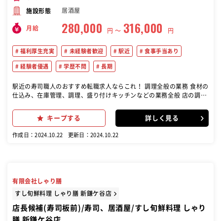
居酒屋
施設形態
280,000
316,000
月給
円 〜
円
福利厚生充実
未経験者歓迎
駅近
食事手当あり
経験者優遇
学歴不問
長期
駅近の寿司職人のおすすめ転職求人ならこれ！ 調理全般の業務 食材の
仕込み、在庫管理、調理、盛り付けキッチンなどの業務全般 店の調理
スタッフとして、寿司や和食を中心に提供 新規店舗のオープニングス
タッフとしての立ち上げにも通じるチャンスがある 店舗運営サポート
キープする
詳しく見る
調理長候補として、店舗全体の調理や運営にも関与します。 技術向上
のための取り組み
作成日：2024.10.22
更新日：2024.10.22
有限会社しゃり膳
すし旬鮮料理 しゃり膳 新鎌ケ谷店
店長候補(寿司板前)/寿司、居酒屋/すし旬鮮料理 しゃり
膳 新鎌ケ谷店