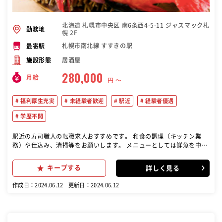
北海道 札幌市中央区 南6条西4-5-11 ジャスマック札
勤務地
幌 2F
札幌市南北線 すすきの駅
最寄駅
居酒屋
施設形態
280,000
月給
円 〜
福利厚生充実
未経験者歓迎
駅近
経験者優遇
学歴不問
駅近の寿司職人の転職求人おすすめです。 和食の調理（キッチン業
務）や仕込み、清掃等をお願いします。 メニューとしては鮮魚を中心
とした海鮮メニューがございます。 詳しくは店舗SNSやHP等をご確
認ください。
キープする
詳しく見る
作成日：2024.06.12
更新日：2024.06.12