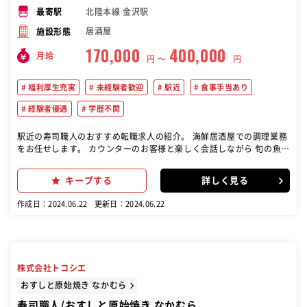
北陸本線 金沢駅
最寄駅
居酒屋
施設形態
170,000
400,000
月給
円 〜
円
福利厚生充実
未経験者歓迎
駅近
食事手当あり
経験者優遇
学歴不問
駅近の寿司職人のおすすめ転職求人の紹介。 海鮮居酒屋での調理業務
をお任せします。 カウンターのお客様と楽しく会話しながら 旬の魚を
使った料理を提供しましょう。 ≪ 教育体制について ≫ 野菜の仕込
み、盛り付け作業などの簡単 な業務から丁寧に教えていきます。 最高
キープする
詳しく見る
級の食材を扱えるよう、 ベテランスタッフが教えるので初心者も 安心
して挑戦できます♪ ≪キャリアアップできる環境≫ 未経験スタートの
作成日：2024.06.22
更新日：2024.06.22
方でも店長を目指せます◎ 入社4～5年程度で店長になれるので、 成
長しやすい環境になっています。
株式会社トコシエ
おすしと原始焼き なかむら
寿司職人/おすしと原始焼き なかむら