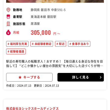
静岡県 磐田市 中泉591-5
勤務地
東海道本線 磐田駅
最寄駅
居酒屋
施設形態
305,000
月給
円 〜
福利厚生充実
未経験者歓迎
駅近
食事手当あり
経験者優遇
駅近の寿司職人の転職求人！おすすめ！ 【毎日通える身近な存在を目
指して】 “どこか懐かしい屋台の雰囲気”を大切にした店づくりが特徴
の鉄板焼居酒屋「や台や」、本格職人握り寿司居酒屋「や台ずし」、
全品280円(税込308円)低価格居酒屋「ニパチ」、鮮魚刺身と鶏黒炭焼
キープする
詳しく見る
「せんと」、串カツ居酒屋「これや」、昭和の焼とりてっぱん居酒屋
「焼とりてっぱん」など、多彩な業態のお店を、全国各地で展開して
作成日：2024.07.13
更新日：2024.07.13
います。 値段もリーズナブルに設定し、気軽に毎日通って頂ける店づ
くりを目指しています。
株式会社ヨシックスホールディングス