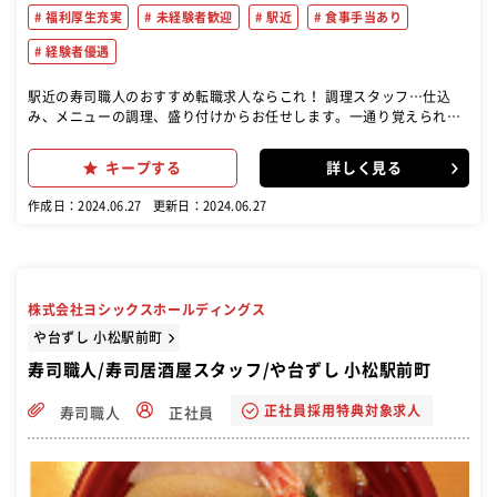
福利厚生充実
未経験者歓迎
駅近
食事手当あり
経験者優遇
駅近の寿司職人のおすすめ転職求人ならこれ！ 調理スタッフ…仕込
み、メニューの調理、盛り付けからお任せします。一通り覚えられた
ら、納品、発注、在庫管理などもお願いいたします。 入社後は、これ
までのご経験に合わせて、無理のないところからスタート!経験豊富な
キープする
詳しく見る
先輩やトレーナーがお教えしますので、徐々にできることを増やして
いきましょう。
作成日：2024.06.27
更新日：2024.06.27
株式会社ヨシックスホールディングス
や台ずし 小松駅前町
寿司職人/寿司居酒屋スタッフ/や台ずし 小松駅前町
正社員採用特典対象求人
寿司職人
正社員