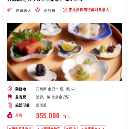
正社員採用特典対象求人
寿司職人
正社員
石川県 金沢市 堀川町6-5
勤務地
浅野川線 北鉄金沢駅
最寄駅
居酒屋
施設形態
355,000
月給
円 〜
福利厚生充実
未経験者歓迎
駅近
食事手当あり