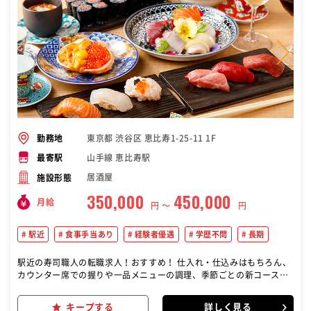
東京都 渋谷区 恵比寿1-25-11 1F
勤務地
山手線 恵比寿駅
最寄駅
居酒屋
施設形態
350,000
450,000
月給
円 〜
円
駅近
食事手当あり
経験者優遇
学歴不問
長期
駅近の寿司職人の転職求人！おすすめ！ 仕入れ・仕込みはもちろん、
カウンター席での握りや一品メニューの調理、季節ごとの新コース考
案、お酒のチョイスなど全てをお任せします
キープする
詳しく見る