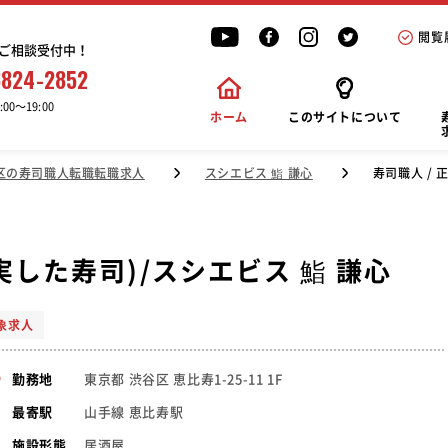
閲覧
ご相談受付中！
6824-2852
00〜19:00
ホーム
このサイトについて
区の寿司職人転職転職求人
スシエビス 鮨 謙心
寿司職人 / 
した寿司)/スシエビス 鮨 謙心
象求人
東京都 渋谷区 恵比寿1-25-11 1F
勤務地
山手線 恵比寿駅
最寄駅
居酒屋
施設形態