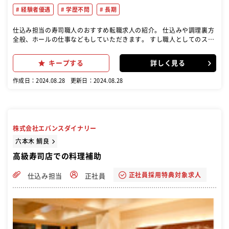
経験者優遇
学歴不問
長期
仕込み担当の寿司職人のおすすめ転職求人の紹介。 仕込みや調理裏方
全般、ホールの仕事などもしていただきます。 すし職人としてのスキ
ルも学ぶ機会はありますが、職務内容は寿司だけに限らず、さまざま
な調理技術を学ぶことができます。
キープする
詳しく見る
作成日：2024.08.28
更新日：2024.08.28
株式会社エバンスダイナリー
六本木 鯛良
高級寿司店での料理補助
正社員採用特典対象求人
仕込み担当
正社員