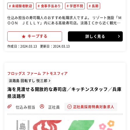
未経験者歓迎
食事手当あり
学歴不問
長期
仕込み担当の寿司職人のおすすめ転職求人ですよ。 リゾート施設「Ｍ
ＯＯＮ ＪＥＬＬＹ」内にある高級寿司店。淡路ＩＣから近く観光客
のお客様が多くお越しになられます。 今回は、キッチンスタッフ(社
員)、ホールスタッフ(アルバイト)の募集♪ 終電迄の勤務時間なども相
キープする
詳しく見る
談のります。
作成日：2024.03.13
更新日：2024.03.13
フロッグス ファーム アトモスフィア
淡路島 回転すし 悦三郎
海を見渡せる開放的な寿司店／キッチンスタッフ／兵庫
県淡路市
正社員採用特典対象求人
仕込み担当
正社員