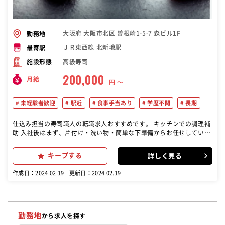
大阪府 大阪市北区 曽根崎1-5-7 森ビル1F
勤務地
ＪＲ東西線 北新地駅
最寄駅
高級寿司
施設形態
200,000
月給
円 〜
未経験者歓迎
駅近
食事手当あり
学歴不問
長期
仕込み担当の寿司職人の転職求人おすすめです。 キッチンでの調理補
助 入社後はまず、片付け・洗い物・簡単な下準備からお任せしていき
ます。少しずつお店の雰囲気や仕事に慣れていただき、食材の目利き
の仕方や現場の空気に合わせた立ち回り方など、鮨を握るまでに様々
キープする
詳しく見る
なことを勉強していただきます。シンプルな料理だからこそ、素材の
良さ・旨みを引き出す為、豊かな経験と研鑽を積んだ技術が必要とさ
作成日：2024.02.19
更新日：2024.02.19
れるお仕事です。全くの未経験でも、人情味溢れる店主のもとでイチ
から寿司職人としてレベルアップしていけるのが一番の魅力◎名店ゆ
えに、中途半端で終わらない”業界最高峰のスキル”が身に付きます！
勤務地
から求人を探す