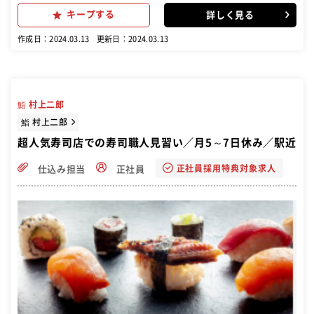
ださい♪
キープする
詳しく見る
作成日：2024.03.13
更新日：2024.03.13
鮨 村上二郎
鮨 村上二郎
超人気寿司店での寿司職人見習い／月5～7日休み／駅近
正社員採用特典対象求人
仕込み担当
正社員