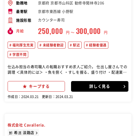
京都府 京都市山科区 勧修寺閑林寺206
勤務地
京都市東西線 小野駅
最寄駅
カウンター寿司
施設形態
250,000
300,000
月給
円 〜
円
福利厚生充実
未経験者歓迎
駅近
経験者優遇
学歴不問
仕込み担当の寿司職人の転職おすすめ求人ご紹介。 仕出し屋さんでの
調理 ＜具体的には＞ ・魚を捌く ・すしを握る、盛り付け ・配達業務
など 最初は簡単な作業からお任せしていきます。
キープする
詳しく見る
作成日：2024.03.21
更新日：2024.03.21
株式会社 Cavalleria.
鮓 希凛 淡路店