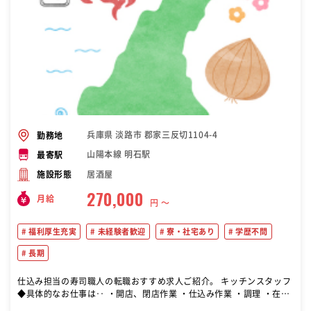
兵庫県 淡路市 郡家三反切1104-4
勤務地
山陽本線 明石駅
最寄駅
居酒屋
施設形態
270,000
月給
円 〜
福利厚生充実
未経験者歓迎
寮・社宅あり
学歴不問
長期
仕込み担当の寿司職人の転職おすすめ求人ご紹介。 キッチンスタッフ
◆具体的なお仕事は‥ ・開店、閉店作業 ・仕込み作業 ・調理 ・在庫
管理 ・洗い場補助 など あなたらしさでお客さまをおもてなししてく