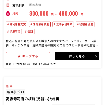
回転寿司
施設形態
300,000
480,000
月給
円 〜
円
福利厚生充実
未経験者歓迎
食事手当あり
経験者優遇
学歴不問
長期
仕込み担当の寿司職人の転職求人のおすすめページです。 .ホール業
務 キッチン業務 清掃業務 寿司店ならではのスピード感や衛生管理
も重要です
キープする
詳しく見る
作成日：2024.09.26
更新日：2024.09.26
鮨 奥
鮨 奥(おく)
高級寿司店の板前(見習い)/鮨 奥