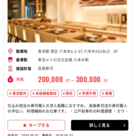
東京都 港区 六本木6-2-35 六本木662BLD 8F
勤務地
東京メトロ日比谷線 六本木駅
最寄駅
高級寿司
施設形態
200,000
300,000
月給
円 〜
円
東京都内
未経験者歓迎
駅近
学歴不問
長期
仕込み担当の寿司職人の求人転職におすすめ。 高級寿司店の寿司職人
の手伝い、料理補助のお仕事です。 ・江戸前寿司の料理調理 ・カウン
ター席のお客様とコミュニケーションを取る接客業務 六本木駅より徒
歩1分の好立地にある高級寿司店 鯛良にて寿司職人の手伝い、料理補
キープする
詳しく見る
助を募集しています！ ゆったりとしたカウンター席と離れの個室があ
り洗礼された落ち着いた空間の店内。 江戸前寿司の手伝い、料理補助
作成日：2024.05.02
更新日：2024.05.02