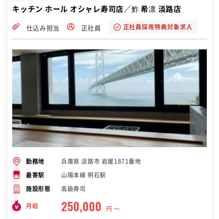
キッチン ホール オシャレ寿司店／鮓 希凛 淡路店
正社員採用特典対象求人
仕込み担当
正社員
兵庫県 淡路市 岩屋1871番地
勤務地
山陽本線 明石駅
最寄駅
高級寿司
施設形態
250,000
月給
円 〜