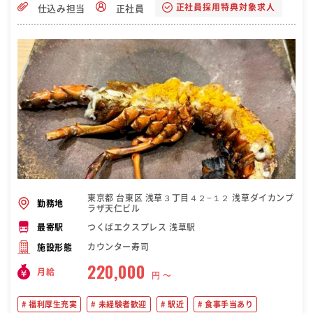
正社員採用特典対象求人
仕込み担当
正社員
東京都 台東区 浅草３丁目４２−１２ 浅草ダイカンプ
勤務地
ラザ天仁ビル
つくばエクスプレス 浅草駅
最寄駅
カウンター寿司
施設形態
220,000
月給
円 〜
福利厚生充実
未経験者歓迎
駅近
食事手当あり