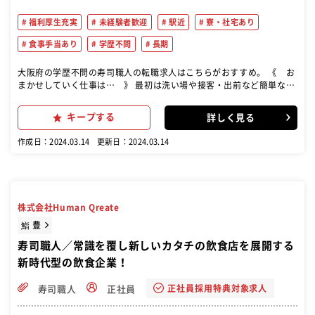
福利厚生充実
未経験者歓迎
駅近
寮・社宅あり
食事手当あり
学歴不問
長期
大阪府の学歴不問の寿司職人の転職求人はこちらがおすすめ。 《 お
まかせしていく仕事は… 》 最初は洗い場や接客・出前など簡単な補
助業務から覚えてもらい、少しずつ調理補助や握りの勉強をスター
ト！ ステップを重ねながらスキルUPへ！下積み1年をかけながら魚の
キープする
詳しく見る
捌き方や寿司の握り方、焼き加減など伝授します。 経営ノウハウやマ
ネジメントなど独立に必要な知識もお教えします！ ▷▷こんなスタッ
作成日：2024.03.14
更新日：2024.03.14
フが活躍中！ 現在20～50代のスタッフが活躍中！家族経営なので、
和気あいあいとした雰囲気で心地よい環境です！
株式会社Human Qreate
鮨 豊
寿司職人／常識を覆し新しいカタチの飲食店を展開する
新時代型の飲食企業！
正社員採用特典対象求人
寿司職人
正社員