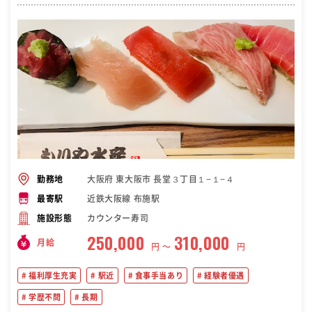
大阪府 東大阪市 長堂３丁目１−１−４
勤務地
近鉄大阪線 布施駅
最寄駅
カウンター寿司
施設形態
250,000
310,000
月給
円 〜
円
福利厚生充実
駅近
食事手当あり
経験者優遇
学歴不問
長期