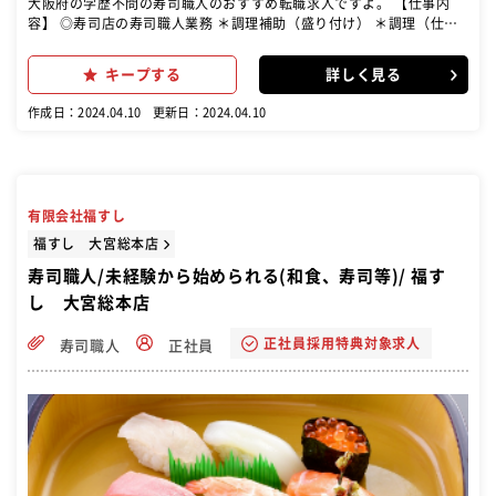
大阪府の学歴不問の寿司職人のおすすめ転職求人ですよ。 【仕事内
容】 ◎寿司店の寿司職人業務 ＊調理補助（盛り付け） ＊調理（仕込
み・調理） ＊清掃 創業1953年の大衆寿司屋さんで寿司職人として活
躍できます！
キープする
詳しく見る
作成日：2024.04.10
更新日：2024.04.10
有限会社福すし
福すし 大宮総本店
寿司職人/未経験から始められる(和食、寿司等)/ 福す
し 大宮総本店
正社員採用特典対象求人
寿司職人
正社員