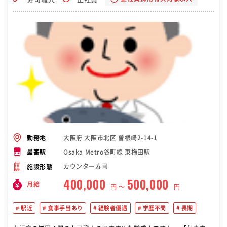
大阪府 大阪市北区 曽根崎2-14-1
勤務地
Osaka Metro谷町線 東梅田駅
最寄駅
カウンター寿司
施設形態
400,000
500,000
月給
円 〜
円
駅近
食事手当あり
経験者優遇
学歴不問
長期