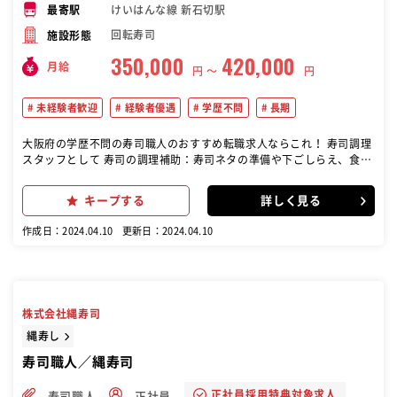
けいはんな線 新石切駅
最寄駅
回転寿司
施設形態
350,000
420,000
月給
円 〜
円
未経験者歓迎
経験者優遇
学歴不問
長期
大阪府の学歴不問の寿司職人のおすすめ転職求人ならこれ！ 寿司調理
スタッフとして 寿司の調理補助：寿司ネタの準備や下ごしらえ、食材
の盛り付けなど、寿司職人をサポートします。 寿司の調理：寿司ネタ
の握り方や盛り付けなど、寿司の調理全般を担当します。 食材管理：
キープする
詳しく見る
食材の鮮度や品質管理を行い、衛生管理にも配慮します。 お客様対
応：オーダーを受けたり、席まで料理を運んだりする接客業務も担当
作成日：2024.04.10
更新日：2024.04.10
します。 清掃業務：調理場や店舗内の清潔さを保つための清掃作業も
行います。
株式会社縄寿司
縄寿し
寿司職人／縄寿司
正社員採用特典対象求人
寿司職人
正社員