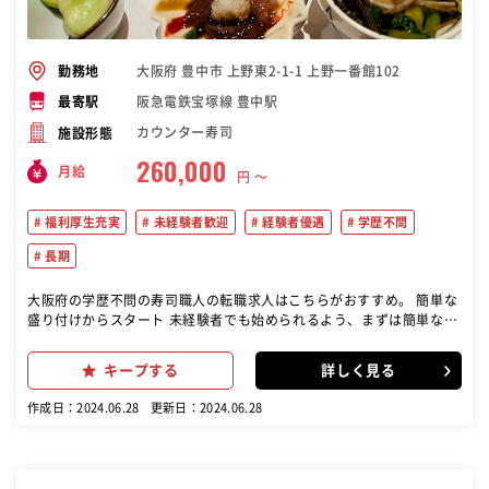
大阪府 豊中市 上野東2-1-1 上野一番館102
勤務地
阪急電鉄宝塚線 豊中駅
最寄駅
カウンター寿司
施設形態
260,000
月給
円 〜
福利厚生充実
未経験者歓迎
経験者優遇
学歴不問
長期
大阪府の学歴不問の寿司職人の転職求人はこちらがおすすめ。 簡単な
盛り付けからスタート 未経験者でも始められるよう、まずは簡単な盛
り付け作業からスタートします。 寿司の握りや魚のさばき方の習得 魚
のさばき方や目利きの方法、お寿司の握り方など、必要な技術を全て
キープする
詳しく見る
教えます。 お客様とのコミュニケーション カウンター越しにお客様と
会話を楽しみながら、お客様の要望に応じたサービスを提供します。
作成日：2024.06.28
更新日：2024.06.28