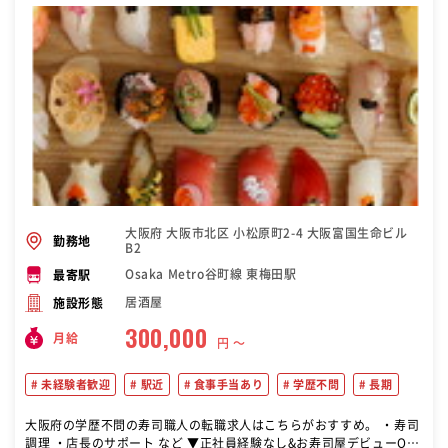
大阪府 大阪市北区 小松原町2-4 大阪富国生命ビル
勤務地
B2
Osaka Metro谷町線 東梅田駅
最寄駅
居酒屋
施設形態
300,000
月給
円 〜
未経験者歓迎
駅近
食事手当あり
学歴不問
長期
大阪府の学歴不問の寿司職人の転職求人はこちらがおすすめ。 ・寿司
調理 ・店長のサポート など ▼正社員経験なし&お寿司屋デビューO