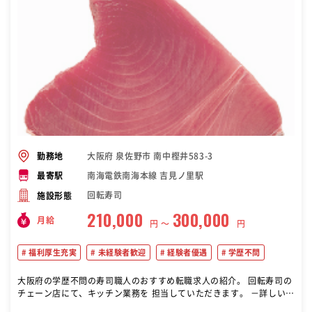
大阪府 泉佐野市 南中樫井583-3
勤務地
南海電鉄南海本線 吉見ノ里駅
最寄駅
回転寿司
施設形態
210,000
300,000
月給
円 〜
円
福利厚生充実
未経験者歓迎
経験者優遇
学歴不問
大阪府の学歴不問の寿司職人のおすすめ転職求人の紹介。 回転寿司の
チェーン店にて、キッチン業務を 担当していただきます。 －詳しい業
務内容－ ■食材の調達準備 ■調理／魚をさばくシャリにのせる等 ■