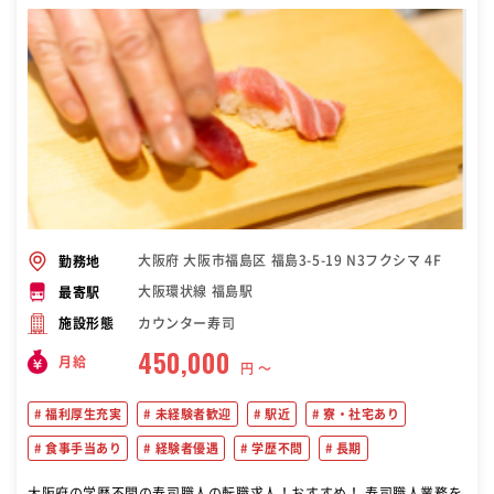
大阪府 大阪市福島区 福島3-5-19 N3フクシマ 4F
勤務地
大阪環状線 福島駅
最寄駅
カウンター寿司
施設形態
450,000
月給
円 〜
福利厚生充実
未経験者歓迎
駅近
寮・社宅あり
食事手当あり
経験者優遇
学歴不問
長期
大阪府の学歴不問の寿司職人の転職求人！おすすめ！ 寿司職人業務を