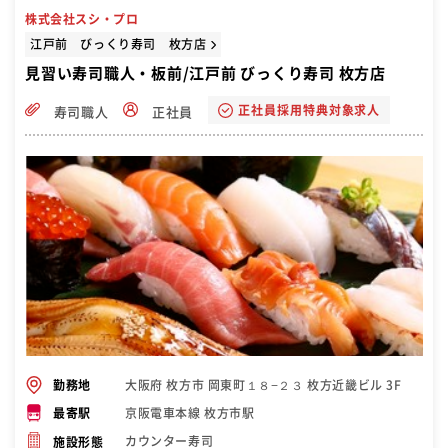
株式会社スシ・プロ
江戸前 びっくり寿司 枚方店
見習い寿司職人・板前/江戸前 びっくり寿司 枚方店
正社員採用特典対象求人
寿司職人
正社員
大阪府 枚方市 岡東町１８−２３ 枚方近畿ビル 3F
勤務地
京阪電車本線 枚方市駅
最寄駅
カウンター寿司
施設形態