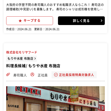
大阪府の学歴不問の寿司職人のおすすめ転職求人ならこれ！ 寿司店の
調理補助(中見習い)を募集します。 寿司のシャリは成形機を使用しま
すので 魚の調理や単品料理の調理がメインです。 【主なお仕事】 ◇
調理全般 ◇仕込み ◇食材の在庫チェック ◇盛り付け ◇調理場の片付
キープする
詳しく見る
け等
作成日：2024.06.21
更新日：2024.06.21
株式会社モリヤフード
もりや水産 布施店
料理長候補/ もりや水産 布施店
正社員採用特典対象求人
寿司職人
正社員