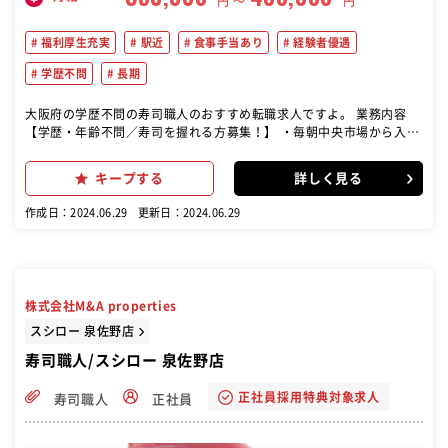
円 〜
円
福利厚生充実
駅近
食事手当あり
経験者優遇
学歴不問
長期
大阪府の学歴不問の寿司職人のおすすめ転職求人ですよ。 業務内容
【学歴・年齢不問／寿司を握れる方募集！】 ・毎朝中央市場から入る
鮮魚、ネタの仕込、調理 ・寿司、和食料理の提供 ・季節物調理 ・和
食調理・接客
キープする
詳しく見る
作成日：2024.06.29
更新日：2024.06.29
株式会社M&A properties
スシロー 泉佐野店
寿司職人/スシロー 泉佐野店
正社員採用特典対象求人
寿司職人
正社員