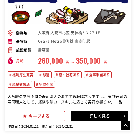
大阪府 大阪市北区 天神橋2-3-27 1F
勤務地
Osaka Metro谷町線 南森町駅
最寄駅
居酒屋
施設形態
260,000
350,000
月給
円 〜
円
福利厚生充実
駅近
寮・社宅あり
食事手当あり
経験者優遇
学歴不問
大阪府の学歴不問の寿司職人のおすすめ転職求人ですよ。 天神寿司の
寿司職人として、経験や能力・スキルに応じて寿司の握りや、一品料
理の調理などを行なっていただきます。 キャリアのある方は、今まで
の経験を存分に活かせて、更なるスキルアップも目指せる環境です！
キープする
詳しく見る
『天神寿司』では、20～60代と幅広い年齢層の社員が在籍。 スタッ
フ同士仲が良く、現場はいつも明るい雰囲気です。 また、将来独立を
作成日：2024.02.21
更新日：2024.02.21
目指して働くスタッフが多数。 お互いに切磋琢磨しスキルを磨いてい
ます。