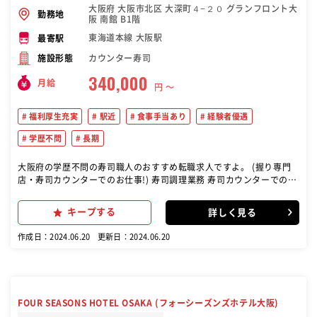
大阪府 大阪市北区 大深町４−２０ グランフロント大
勤務地
阪 南館 B1階
東海道本線 大阪駅
最寄駅
カウンター寿司
施設形態
340,000
月給
円 〜
福利厚生充実
駅近
食事手当あり
経験者優遇
学歴不問
長期
大阪府の学歴不問の寿司職人のおすすめ転職求人ですよ。 (握り専門
店・寿司カウンターでのお仕事!) 寿司調理業務 寿司カウンターでの握
り寿司の調理 調理場での作業 接客業務 寿司カウンターでの接客 お客
様に握りたての寿司を提供 店舗運営補助 店内の清掃 店舗全体の運営
キープする
詳しく見る
をサポート この仕事は「立食江戸前寿司 魚がし日本一」の店舗で行わ
れ、主にカウンター席での作業が中心です。 既存店から先輩社員のヘ
作成日：2024.06.20
更新日：2024.06.20
ルプもあり、慣れるまでサポートがあります。
FOUR SEASONS HOTEL OSAKA (フォーシーズンズホテル大阪)