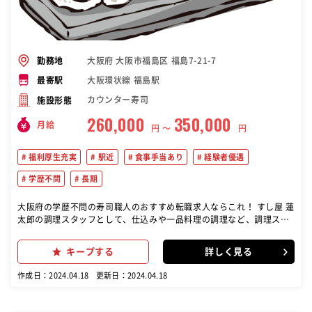
大阪府 大阪市福島区 福島7-21-7
勤務地
大阪環状線 福島駅
最寄駅
カウンター寿司
施設形態
260,000
350,000
月給
円 〜
円
福利厚生充実
駅近
食事手当あり
経験者優遇
学歴不問
長期
大阪府の学歴不問の寿司職人のおすすめ転職求人ならこれ！ すし屋 蓮
太郎の調理スタッフとして、仕込みや一品料理の調理など、調理スタ
ッフ業務全般を行なっていただきます。 キャリアのある方は、今まで
の経験を存分に活かせて、更なるスキルアップも目指せる環境です！
キープする
詳しく見る
『すし屋 蓮太郎』では、20～60代と幅広い年齢層の社員が在籍。 ス
タッフ同士仲が良く、現場はいつも明るい雰囲気です。 また、将来独
作成日：2024.04.18
更新日：2024.04.18
立を目指して働くスタッフが多数。 お互いに切磋琢磨しスキルを磨い
ています。 今後独立を考えている方や、日本だけでなく海外でも活躍
したい方、大歓迎です！