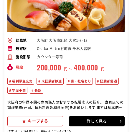
大阪府 大阪市旭区 大宮1-8-13
勤務地
Osaka Metro谷町線 千林大宮駅
最寄駅
カウンター寿司
施設形態
200,000
400,000
月給
円 〜
円
福利厚生充実
未経験者歓迎
寮・社宅あり
経験者優遇
学歴不問
長期
大阪府の学歴不問の寿司職人のおすすめ転職求人の紹介。 寿司店での
調理業務(寿司、懐石料理等和食全般)をお願いします まずは基本的な
調理・接客に携わりながら、当社独自の「3年キャリアプラン」に基
づいた教育・研修で成長していただきます
キープする
詳しく見る
作成日：2024.03.15
更新日：2024.03.15