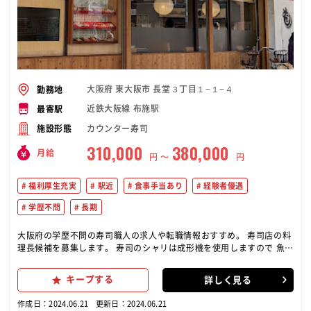
大阪府 東大阪市 長堂３丁目１−１−４
勤務地
近鉄大阪線 布施駅
最寄駅
カウンター寿司
施設形態
310,000
380,000
月給
円 〜
円
福利厚生充実
駅近
食事手当あり
経験者優遇
学歴不問
長期
大阪府の学歴不問の寿司職人の求人や転職情報おすすめ。 寿司店の料
理長候補を募集します。 寿司のシャリは成形機を使用しますので 魚の
調理や単品料理の調理がメインです。 【主なお仕事】 ◇調理全般 ◇
仕込み ◇食材の在庫チェック ◇盛り付け ◇調理場の片付け等 当店で
キープする
詳しく見る
の業務・作業についてはしっかりお伝えいたします。
作成日：2024.06.21
更新日：2024.06.21