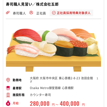
寿司職人見習い／株式会社五郎
正社員採用特典対象求人
寿司職人
正社員
大阪府 大阪市中央区 東心斎橋2-8-23 池田会館 １
勤務地
Ｆ
Osaka Metro御堂筋線 心斎橋駅
最寄駅
カウンター寿司
施設形態
280,000
400,000
月給
円 〜
円