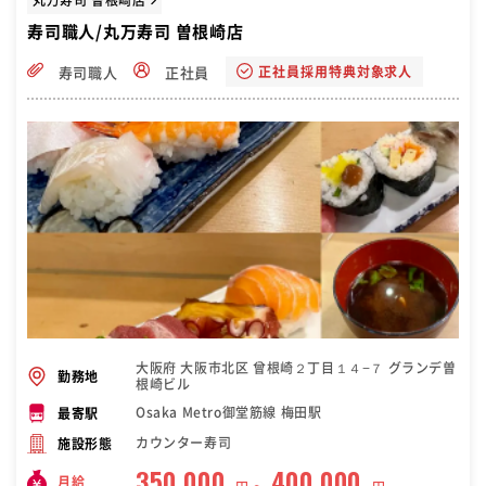
寿司職人/丸万寿司 曽根崎店
正社員採用特典対象求人
寿司職人
正社員
大阪府 大阪市北区 曾根崎２丁目１４−７ グランデ曽
勤務地
根崎ビル
Osaka Metro御堂筋線 梅田駅
最寄駅
カウンター寿司
施設形態
350,000
400,000
月給