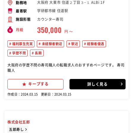
大阪府 大東市 住道２丁目３−１ ALBi 1F
勤務地
学研都市線 住道駅
最寄駅
カウンター寿司
施設形態
350,000
月給
円 〜
福利厚生充実
未経験者歓迎
駅近
経験者優遇
学歴不問
長期
大阪府の学歴不問の寿司職人の転職求人のおすすめページです。 寿司
職人
キープする
詳しく見る
作成日：2024.03.15
更新日：2024.03.15
株式会社五郎
五郎寿し