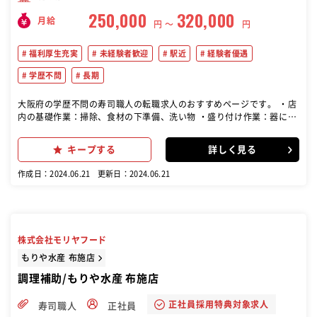
250,000
320,000
月給
円 〜
円
福利厚生充実
未経験者歓迎
駅近
経験者優遇
学歴不問
長期
大阪府の学歴不問の寿司職人の転職求人のおすすめページです。 ・店
内の基礎作業：掃除、食材の下準備、洗い物 ・盛り付け作業：器に料
理を盛り付け、包丁の使い方や魚のさばき方を習得 ・一品料理の調
理：煮物、焼き物、天ぷらなどの調理 ・カウンター業務：お客様への
キープする
詳しく見る
提供、食材の発注と管理 未経験者歓迎で、徐々にスキルを身につけな
がらステップアップできます。
作成日：2024.06.21
更新日：2024.06.21
株式会社モリヤフード
もりや水産 布施店
調理補助/もりや水産 布施店
正社員採用特典対象求人
寿司職人
正社員