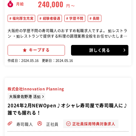
240,000
月給
円 〜
福利厚生充実
経験者優遇
学歴不問
長期
大阪府の学歴不問の寿司職人のおすすめ転職求人ですよ。 鮨レストラ
ン ・鮨レストランで提供する料理の調理業務全般をお任せいたしま
す。
キープする
詳しく見る
作成日：2024.05.16
更新日：2024.05.16
株式会社Innovation Planning
大阪泉佐野港 活鮨
2024年2月NEWOpen♪オシャレ寿司屋で寿司職人に♪
誰でも握れる！
正社員採用特典対象求人
寿司職人
正社員