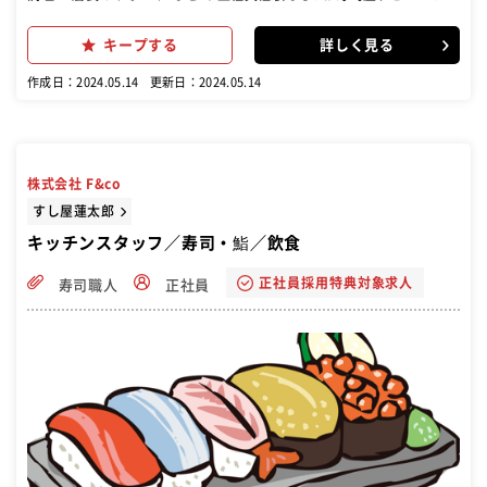
K！ あったか～い雰囲気の職場だから、慌てず焦らず落ち着いてお仕
事できますよ◎ 寿司職人のスキルを丁寧にお教えするのでしっかりと
キープする
詳しく見る
技術力が磨けます！
作成日：2024.05.14
更新日：2024.05.14
株式会社 F&co
すし屋蓮太郎
キッチンスタッフ／寿司・鮨／飲食
正社員採用特典対象求人
寿司職人
正社員