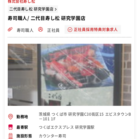
株式会社寿し松
二代目寿し松 研究学園店
寿司職人/ 二代目寿し松 研究学園店
正社員採用特典対象求人
寿司職人
正社員
茨城県 つくば市 研究学園C30街区15 エビスタウンB
勤務地
－101 1F
つくばエクスプレス 研究学園駅
最寄駅
カウンター寿司
施設形態