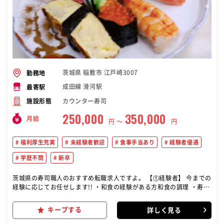
茨城県 稲敷市 江戸崎3007
勤務地
成田線 滑河駅
最寄駅
カウンター寿司
施設形態
250,000
350,000
月給
円 〜
円
福利厚生充実
未経験者歓迎
食事手当あり
経験者優遇
学歴不問
新卒
茨城県の寿司職人のおすすめ転職求人ですよ。 【①経験者】 今までの
経験に応じてお任せします!! ・和食の経験がある方和食の調理 ・寿司
職人の経験がある方すぐ寿司を握って頂けます 【②未経験者】 ・裏の
仕事から始めて頂きます。 (和食の調理) 天ぷら、焼き物、煮物、蒸し
キープする
詳しく見る
物、揚げ物などから 始めて頂きます。 ※出来る事から少しずつ始めて
頂きます!! まずはお仕事を楽しいって 思ってもらえたら