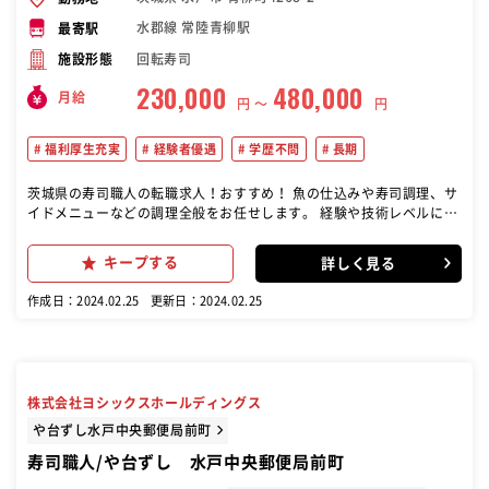
水郡線 常陸青柳駅
最寄駅
回転寿司
施設形態
230,000
480,000
月給
円 〜
円
福利厚生充実
経験者優遇
学歴不問
長期
茨城県の寿司職人の転職求人！おすすめ！ 魚の仕込みや寿司調理、サ
イドメニューなどの調理全般をお任せします。 経験や技術レベルに合
わせた仕事をお任せしていきますのでご安心ください
キープする
詳しく見る
作成日：2024.02.25
更新日：2024.02.25
株式会社ヨシックスホールディングス
や台ずし水戸中央郵便局前町
寿司職人/や台ずし 水戸中央郵便局前町