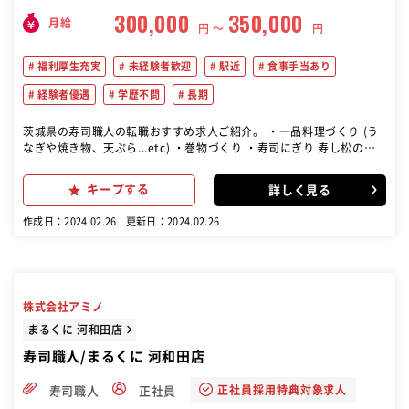
300,000
350,000
月給
円 〜
円
福利厚生充実
未経験者歓迎
駅近
食事手当あり
経験者優遇
学歴不問
長期
茨城県の寿司職人の転職おすすめ求人ご紹介。 ・一品料理づくり (う
なぎや焼き物、天ぷら...etc) ・巻物づくり ・寿司にぎり 寿し松のこ
だわり ・豊洲から仕入れた旬のネタを提供 ・うなぎや焼き物、天ぷら
などの幅広い 一品料理も提供しています。 【仕事内容】 お寿司屋さ
キープする
詳しく見る
んというと、 入社しても裏方で5年は仕込み、 シャリに触るのは8
年、 カウンターに立たせてもらうのは 10年ぐらいかかる。。。 なん
作成日：2024.02.26
更新日：2024.02.26
ていうお店も沢山ありますが、 当店では経験年数関係なく、 やる気次
第でどんどん挑戦出来る環境です!
株式会社アミノ
まるくに 河和田店
寿司職人/まるくに 河和田店
正社員採用特典対象求人
寿司職人
正社員