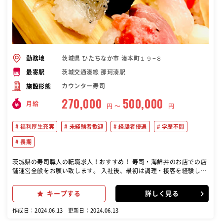
茨城県 ひたちなか市 湊本町１９−８
勤務地
茨城交通湊線 那珂湊駅
最寄駅
カウンター寿司
施設形態
270,000
500,000
月給
円 〜
円
福利厚生充実
未経験者歓迎
経験者優遇
学歴不問
長期
茨城県の寿司職人の転職求人！おすすめ！ 寿司・海鮮丼のお店での店
舗運営全般をお願い致します。 入社後、最初は調理・接客を経験して
いただき、基本からじっくり学んでいただきます。店長になってから
は、調理や接客以外に、スタッフの教育や数値管理業務などの店舗管
キープする
詳しく見る
理、メニューや仕組み作りなどの店舗運営もお任せしていきます。
（3～4年のうちに店長として活躍していただきたいと思っておりま
作成日：2024.06.13
更新日：2024.06.13
す） 経験が無くても、やる気さえあれば挑戦可能！お仕事は多岐に渡