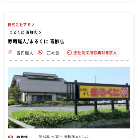
株式会社アミノ
まるくに 青柳店
寿司職人/まるくに 青柳店
正社員採用特典対象求人
寿司職人
正社員
茨城県 水戸市 青柳町4268-2
勤務地