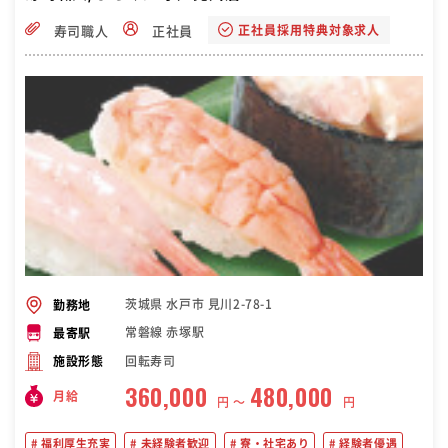
正社員採用特典対象求人
寿司職人
正社員
茨城県 水戸市 見川2-78-1
勤務地
常磐線 赤塚駅
最寄駅
回転寿司
施設形態
360,000
480,000
月給
円 〜
円
福利厚生充実
未経験者歓迎
寮・社宅あり
経験者優遇