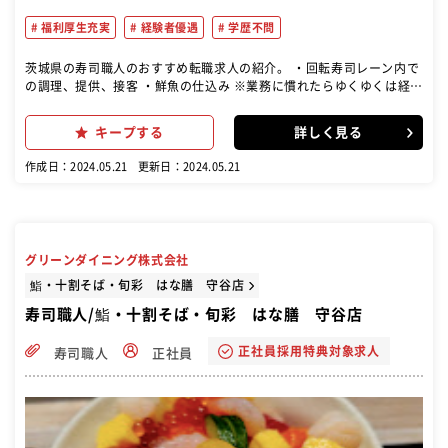
福利厚生充実
経験者優遇
学歴不問
茨城県の寿司職人のおすすめ転職求人の紹介。 ・回転寿司レーン内で
の調理、提供、接客 ・鮮魚の仕込み ※業務に慣れたらゆくゆくは経験
の浅いスタッフや後輩への指導もお任せします 本格寿司を提供する人
気回転寿司店で調理スタッフ（寿司職人）をお任せします。 ※寿司
キープする
詳しく見る
店・回転寿司店などで勤務経験があり寿司について一通りの知識があ
る方の募集です。 業績が右肩上がりの当社で寿司職人の経験を活かし
作成日：2024.05.21
更新日：2024.05.21
て働いてみませんか？
グリーンダイニング株式会社
鮨・十割そば・旬彩 はな膳 守谷店
寿司職人/鮨・十割そば・旬彩 はな膳 守谷店
正社員採用特典対象求人
寿司職人
正社員