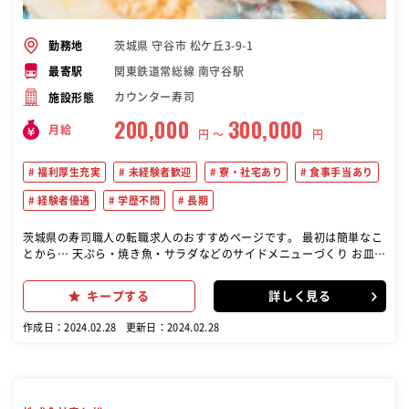
茨城県 守谷市 松ケ丘3-9-1
勤務地
関東鉄道常総線 南守谷駅
最寄駅
カウンター寿司
施設形態
200,000
300,000
月給
円 〜
円
福利厚生充実
未経験者歓迎
寮・社宅あり
食事手当あり
経験者優遇
学歴不問
長期
茨城県の寿司職人の転職求人のおすすめページです。 最初は簡単なこ
とから… 天ぷら・焼き魚・サラダなどのサイドメニューづくり お皿洗
いから始められます。 慣れてきたら… ゆくゆくは板前としてご活躍頂
けるように 笹切り、仕込み、巻物、にぎりなどの社内検定や、 研修な
キープする
詳しく見る
どでサポートしていきます! 運転免許をお持ちの方は… バイク・車・
自転車での出前配達もお願いします
作成日：2024.02.28
更新日：2024.02.28