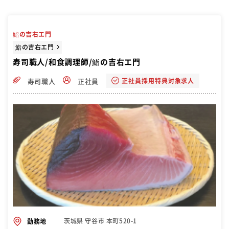
鮨の吉右エ門
鮨の吉右エ門
寿司職人/和食調理師/鮨の吉右エ門
正社員採用特典対象求人
寿司職人
正社員
茨城県 守谷市 本町520-1
勤務地