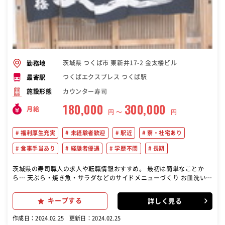
茨城県 つくば市 東新井17-2 金太楼ビル
勤務地
つくばエクスプレス つくば駅
最寄駅
カウンター寿司
施設形態
180,000
300,000
月給
円 〜
円
福利厚生充実
未経験者歓迎
駅近
寮・社宅あり
食事手当あり
経験者優遇
学歴不問
長期
茨城県の寿司職人の求人や転職情報おすすめ。 最初は簡単なことか
ら… 天ぷら・焼き魚・サラダなどのサイドメニューづくり お皿洗いか
ら始められます。 慣れてきたら… ゆくゆくは板前としてご活躍頂ける
ように 笹切り、仕込み、巻物、にぎりなどの社内検定や、 研修などで
キープする
詳しく見る
サポートしていきます! 運転免許をお持ちの方は… バイク・車・自転
車での出前配達もお願いします
作成日：2024.02.25
更新日：2024.02.25