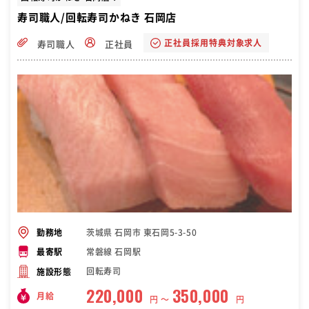
寿司職人/回転寿司かねき 石岡店
正社員採用特典対象求人
寿司職人
正社員
茨城県 石岡市 東石岡5-3-50
勤務地
常磐線 石岡駅
最寄駅
回転寿司
施設形態
220,000
350,000
月給
円 〜
円