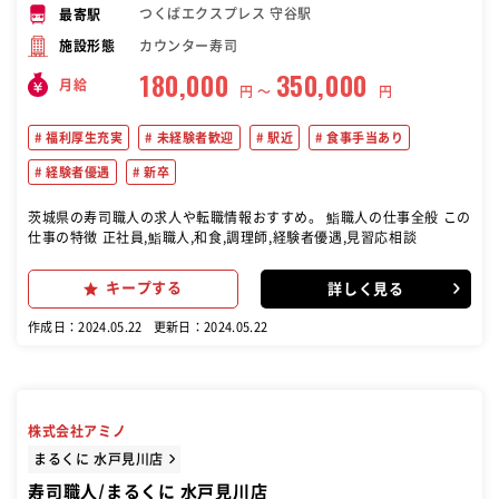
つくばエクスプレス 守谷駅
最寄駅
カウンター寿司
施設形態
180,000
350,000
月給
円 〜
円
福利厚生充実
未経験者歓迎
駅近
食事手当あり
経験者優遇
新卒
茨城県の寿司職人の求人や転職情報おすすめ。 鮨職人の仕事全般 この
仕事の特徴 正社員,鮨職人,和食,調理師,経験者優遇,見習応相談
キープする
詳しく見る
作成日：2024.05.22
更新日：2024.05.22
株式会社アミノ
まるくに 水戸見川店
寿司職人/まるくに 水戸見川店