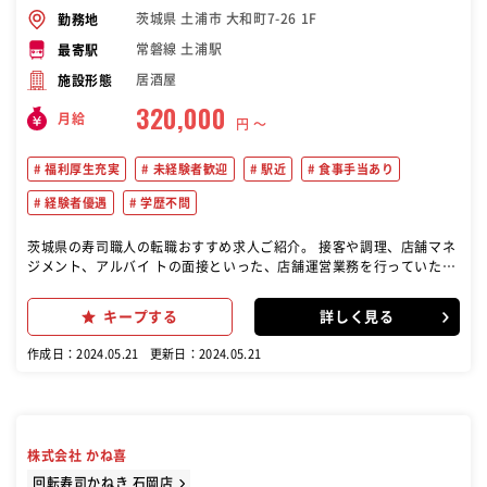
茨城県 土浦市 大和町7-26 1F
勤務地
常磐線 土浦駅
最寄駅
居酒屋
施設形態
320,000
月給
円 〜
福利厚生充実
未経験者歓迎
駅近
食事手当あり
経験者優遇
学歴不問
茨城県の寿司職人の転職おすすめ求人ご紹介。 接客や調理、店舗マネ
ジメント、アルバイ トの面接といった、店舗運営業務を行っていただ
きます。
キープする
詳しく見る
作成日：2024.05.21
更新日：2024.05.21
株式会社 かね喜
回転寿司かねき 石岡店