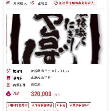
正社員採用特典対象求人
寿司職人
正社員
茨城県 水戸市 宮町2-11-27
勤務地
水郡線 水戸駅
最寄駅
居酒屋
施設形態
320,000
月給
円 〜
福利厚生充実
未経験者歓迎
駅近
食事手当あり