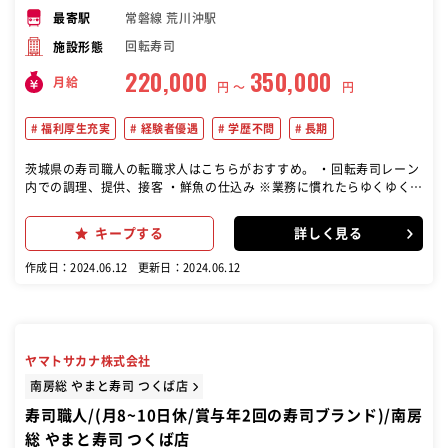
常磐線 荒川沖駅
最寄駅
回転寿司
施設形態
220,000
350,000
月給
円 〜
円
福利厚生充実
経験者優遇
学歴不問
長期
茨城県の寿司職人の転職求人はこちらがおすすめ。 ・回転寿司レーン
内での調理、提供、接客 ・鮮魚の仕込み ※業務に慣れたらゆくゆくは
経験の浅いスタッフや後輩への指導もお任せします。 ～入社後の流れ
～ 入社後3ヶ月間は先輩スタッフに指導してもらいながら店内の業務
キープする
詳しく見る
について覚えていただきます。（研修期間中：時給980円） その後独
り立ちし、調理や接客をお任せしていきます。
作成日：2024.06.12
更新日：2024.06.12
ヤマトサカナ株式会社
南房総 やまと寿司 つくば店
寿司職人/(月8~10日休/賞与年2回の寿司ブランド)/南房
総 やまと寿司 つくば店