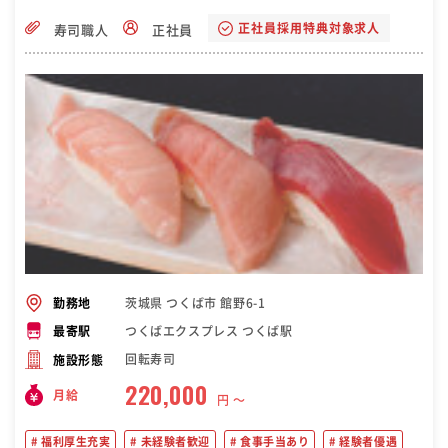
正社員採用特典対象求人
寿司職人
正社員
茨城県 つくば市 館野6-1
勤務地
つくばエクスプレス つくば駅
最寄駅
回転寿司
施設形態
220,000
月給
円 〜
福利厚生充実
未経験者歓迎
食事手当あり
経験者優遇