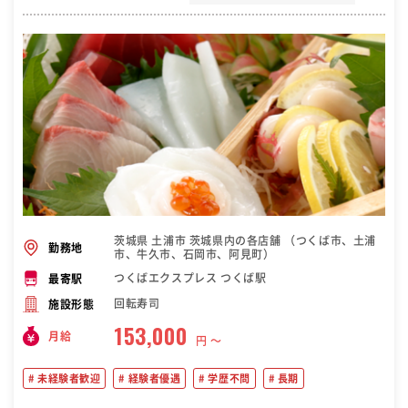
茨城県 土浦市 茨城県内の各店舗 （つくば市、土浦
勤務地
市、牛久市、石岡市、阿見町）
つくばエクスプレス つくば駅
最寄駅
回転寿司
施設形態
153,000
月給
円 〜
未経験者歓迎
経験者優遇
学歴不問
長期