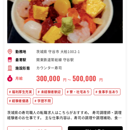
茨城県 守谷市 大柏1002-1
勤務地
関東鉄道常総線 守谷駅
最寄駅
カウンター寿司
施設形態
300,000
500,000
月給
円 〜
円
福利厚生充実
未経験者歓迎
寮・社宅あり
食事手当あり
経験者優遇
学歴不問
茨城県の寿司職人の転職求人はこちらがおすすめ。 寿司調理師・調理
経験者のお仕事です。 主な仕事内容は、寿司の調理や調理補助、食材
の仕込み、盛り付けなどです。 寿司の技術や知識を活かして、お客様
に美味しい寿司を提供することが求められます。 また、店舗の衛生管