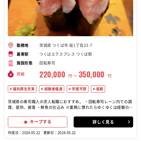
茨城県 つくば市 桜1丁目23-7
勤務地
つくばエクスプレス つくば駅
最寄駅
回転寿司
施設形態
220,000
350,000
月給
円 〜
円
福利厚生充実
経験者優遇
学歴不問
長期
茨城県の寿司職人の求人転職におすすめ。 ・回転寿司レーン内での調
理、提供、接客 ・鮮魚の仕込み ※業務に慣れたらゆくゆくは経験の浅
いスタッフや後輩への指導もお任せします 本格寿司を提供する人気回
転寿司店で調理スタッフ（寿司職人）をお任せします。 ※寿司店・回
キープする
詳しく見る
転寿司店などで勤務経験があり寿司について一通りの知識がある方の
募集です。 業績が右肩上がりの当社で寿司職人の経験を活かして働い
作成日：2024.05.22
更新日：2024.05.22
てみませんか？