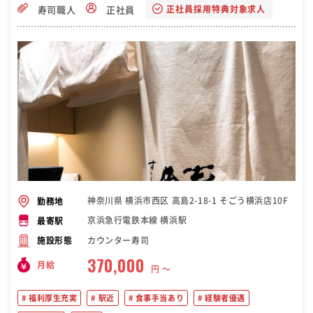
正社員採用特典対象求人
寿司職人
正社員
神奈川県 横浜市西区 高島2-18-1 そごう横浜店10F
勤務地
京浜急行電鉄本線 横浜駅
最寄駅
カウンター寿司
施設形態
370,000
月給
円 〜
福利厚生充実
駅近
食事手当あり
経験者優遇