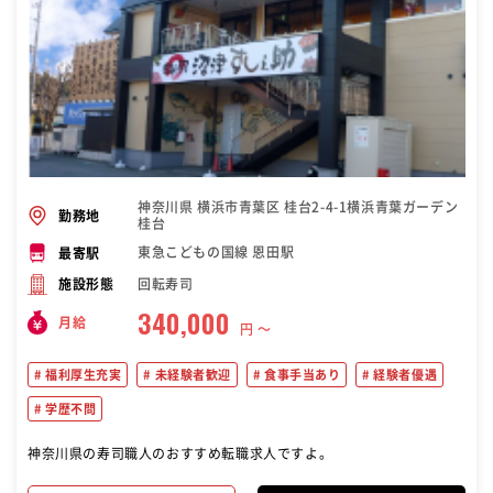
神奈川県 横浜市青葉区 桂台2-4-1横浜青葉ガーデン
勤務地
桂台
東急こどもの国線 恩田駅
最寄駅
回転寿司
施設形態
340,000
月給
円 〜
福利厚生充実
未経験者歓迎
食事手当あり
経験者優遇
学歴不問
神奈川県の寿司職人のおすすめ転職求人ですよ。