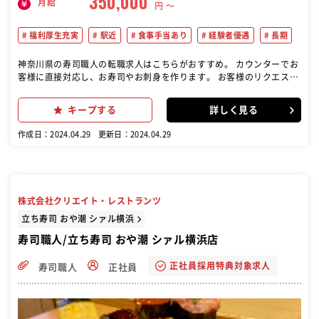
350,000
月給
円 〜
福利厚生充実
駅近
食事手当あり
経験者優遇
長期
神奈川県の寿司職人の転職求人はこちらがおすすめ。 カウンターでお
客様に直接対応し、お寿司やお刺身を作ります。 お客様のリクエスト
や注文を正確に把握し、満足度の高い食事体験を提供します。 仕込み
や片付け、清掃などの店内業務にも従事します。チームワークを大切
キープする
詳しく見る
にし、店舗全体の円滑な運営に貢献します。
作成日：2024.04.29
更新日：2024.04.29
株式会社クリエイト・レストランツ
立ち寿司 おや潮 シァル横浜
寿司職人/立ち寿司 おや潮 シァル横浜店
正社員採用特典対象求人
寿司職人
正社員