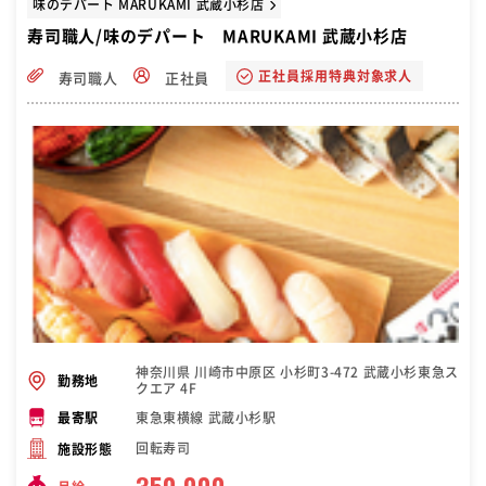
味のデパート MARUKAMI 武蔵小杉店
寿司職人/味のデパート MARUKAMI 武蔵小杉店
正社員採用特典対象求人
寿司職人
正社員
神奈川県 川崎市中原区 小杉町3-472 武蔵小杉東急ス
勤務地
クエア 4F
東急東横線 武蔵小杉駅
最寄駅
回転寿司
施設形態