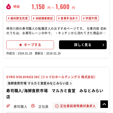
1,150
1,600
時給
円 〜
円
福利厚生充実
未経験者歓迎
食事手当あり
学歴不問
神奈川県の寿司職人の転職求人のおすすめページです。 仕事内容 初め
のうちは、お寿司レーンの中で、 ・キッチンから流れてきた商品の提
供 ・簡単な調理や仕込みのお手伝い ・ネタを絞ってお寿司の握り な
どから始めていただきます。 包丁の扱い方や魚のおろし方、 寿司の握
キープする
詳しく見る
り方、お客さまの接客の仕方など 丁寧にゆっくり教えますので、「包
丁も あまり握ったことがない」という方でも ちゃんとできるようにな
作成日：2024.01.29
更新日：2024.01.29
りますのでご安心ください。 自信がつくまでしっかりサポートします
GYRO HOLDINGS INC (ジャイロホールディングス 株式会社）
海鮮食飲市場 マルカミ食堂みなとみらい店
寿司職人/海鮮食飲市場 マルカミ食堂 みなとみらい
店
正社員採用特典対象求人
寿司職人
正社員