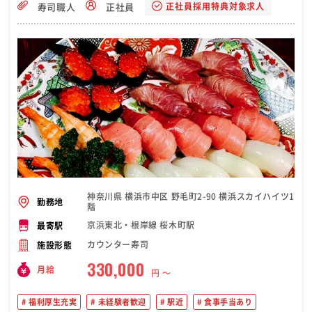
正社員採用特典対象求人
寿司職人
正社員
神奈川県 横浜市中区 野毛町2-90 横浜スカイハイツ1
勤務地
階
京浜東北・根岸線 桜木町駅
最寄駅
カウンター寿司
施設形態
330,000
月給
円 〜
福利厚生充実
未経験者歓迎
駅近
食事手当あり