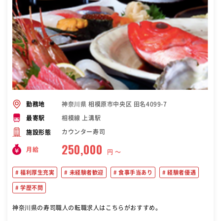
神奈川県 相模原市中央区 田名4099-7
勤務地
相模線 上溝駅
最寄駅
カウンター寿司
施設形態
250,000
月給
円 〜
福利厚生充実
未経験者歓迎
食事手当あり
経験者優遇
学歴不問
神奈川県の寿司職人の転職求人はこちらがおすすめ。