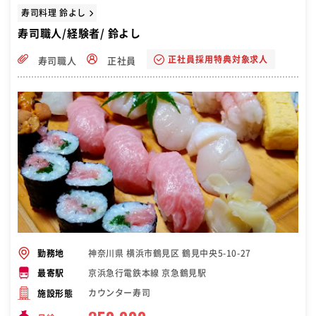
寿司料理 鈴よし
寿司職人/経験者/ 鈴よし
正社員採用特典対象求人
寿司職人
正社員
神奈川県 横浜市鶴見区 鶴見中央5-10-27
勤務地
京浜急行電鉄本線 京急鶴見駅
最寄駅
カウンター寿司
施設形態