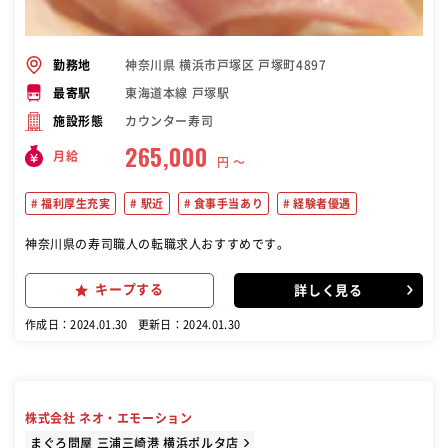
神奈川県 横浜市戸塚区 戸塚町4897
勤務地
東海道本線 戸塚駅
最寄駅
カウンター寿司
施設形態
265,000
月給
円 〜
福利厚生充実
駅近
食事手当あり
経験者優遇
神奈川県の寿司職人の転職求人おすすめです。
キープする
詳しく見る
作成日：2024.01.30
更新日：2024.01.30
株式会社 ネオ・エモーション
まぐろ問屋 三浦三崎港 横浜ポルタ店