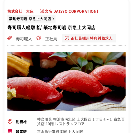
株式会社 大庄 （英文名 DAISYO CORPORATION)
築地寿司岩 京急上大岡店
寿司職人経験者/ 築地寿司岩 京急上大岡店
正社員採用特典対象求人
寿司職人
正社員
神奈川県 横浜市港北区 上大岡西１丁目６−１ 京急百
勤務地
貨店 10階 レストランフロア
京浜急行電鉄本線 上大岡駅
最寄駅