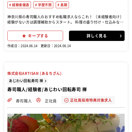
経験者優遇
学歴不問
長期
神奈川県の寿司職人のおすすめ転職求人ならこれ！ （未経験者向け）
経験がない方は調理補助からスタート。 料理の盛り付け・仕込みなど
をお任せします。 調理補助 盛り付け・仕込み 基本技術の習得 配達
（経験者向け） 握りの経験がある方は即戦力として採用！ 寿司職人
キープする
詳しく見る
握り 魚の調理 その他の業務 接客 清掃 在庫管理
作成日：2024.06.14
更新日：2024.06.14
株式会社ARTISAN (あるちざん)
あじわい回転寿司 禅
寿司職人/経験者/あじわい回転寿司 禅
正社員採用特典対象求人
寿司職人
正社員