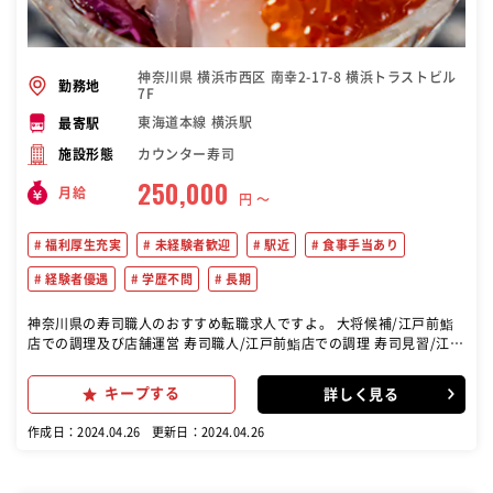
神奈川県 横浜市西区 南幸2-17-8 横浜トラストビル
勤務地
7F
東海道本線 横浜駅
最寄駅
カウンター寿司
施設形態
250,000
月給
円 〜
福利厚生充実
未経験者歓迎
駅近
食事手当あり
経験者優遇
学歴不問
長期
神奈川県の寿司職人のおすすめ転職求人ですよ。 大将候補/江戸前鮨
店での調理及び店舗運営 寿司職人/江戸前鮨店での調理 寿司見習/江戸
前鮨店での調理補助
キープする
詳しく見る
作成日：2024.04.26
更新日：2024.04.26