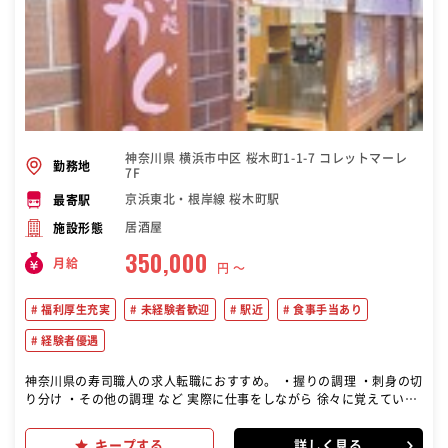
神奈川県 横浜市中区 桜木町1-1-7 コレットマーレ
勤務地
7F
京浜東北・根岸線 桜木町駅
最寄駅
居酒屋
施設形態
350,000
月給
円 〜
福利厚生充実
未経験者歓迎
駅近
食事手当あり
経験者優遇
神奈川県の寿司職人の求人転職におすすめ。 ・握りの調理 ・刺身の切
り分け ・その他の調理 など 実際に仕事をしながら 徐々に覚えていた
だきます
キープする
詳しく見る