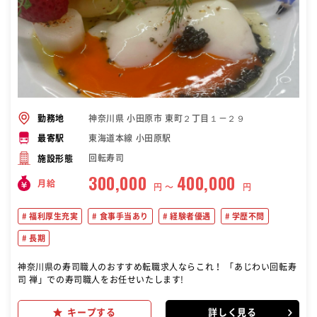
神奈川県 小田原市 東町２丁目１－２９
勤務地
東海道本線 小田原駅
最寄駅
回転寿司
施設形態
300,000
400,000
月給
円 〜
円
福利厚生充実
食事手当あり
経験者優遇
学歴不問
長期
神奈川県の寿司職人のおすすめ転職求人ならこれ！ 「あじわい回転寿
司 禅」での寿司職人をお任せいたします!
キープする
詳しく見る