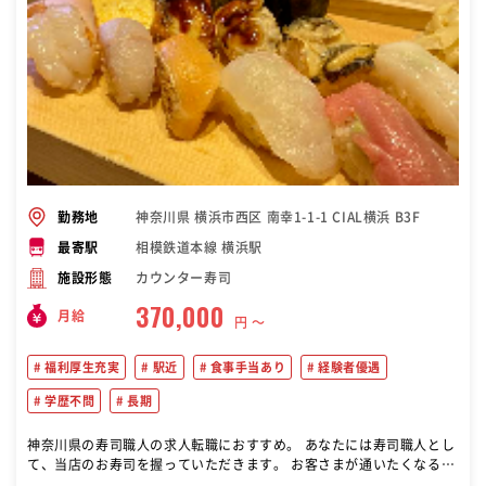
神奈川県 横浜市西区 南幸1-1-1 CIAL横浜 B3F
勤務地
相模鉄道本線 横浜駅
最寄駅
カウンター寿司
施設形態
370,000
月給
円 〜
福利厚生充実
駅近
食事手当あり
経験者優遇
学歴不問
長期
神奈川県の寿司職人の求人転職におすすめ。 あなたには寿司職人とし
て、当店のお寿司を握っていただきます。 お客さまが通いたくなるよ
うな、絶品寿司をご提供してくださいね。 また、意欲次第では以下の