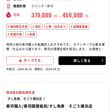
カウンター寿司
施設形態
370,000
450,000
月給
円 〜
円
福利厚生充実
駅近
寮・社宅あり
経験者優遇
学歴不問
長期
神奈川県の寿司職人の転職求人おすすめです。 カウンターでの基本業
務：仕込みから握りまで、寿司の調理全般を担当します。 お客様との
コミュニケーション：お客様と円滑なコミュニケーションを図り、お
寿司を楽しんでいただけるようにサポートします。 若手育成：経験豊
キープする
詳しく見る
富な職人として、若手スタッフの指導や育成を行います。 基本的に
は、寿司職人としての技術を活かしながら、お客様に満足いただける
作成日：2024.04.25
更新日：2024.04.25
ような対応を行うことが主な仕事内容となります。
株式会社築地寿司清
すし魚寿 そごう横浜店
寿司職人/寿司調理板前/すし魚寿 そごう横浜店