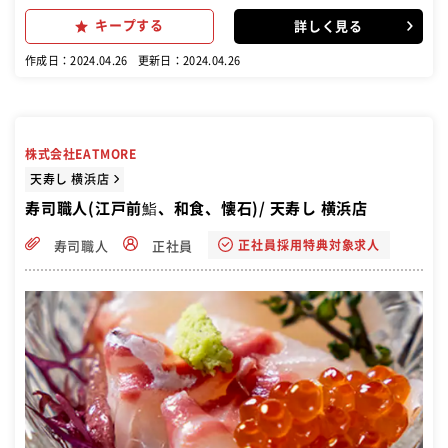
ような業務にも取り組んでいただけます！ マネジメント業務 ■業績管
キープする
詳しく見る
理（営業計画の⽴案と売上・利益等の管理） ■各種オペレーションの
管理・指導 ■スタッフ管理（アルバイトの採⽤・育成・シフト作成・
作成日：2024.04.26
更新日：2024.04.26
勤怠管理） ■⾷材・消耗品の管理（仕⼊・在 庫管理） ■販促活動の
企画・実施 など 将来的には店⻑やスーパーバイザーとなり、新店舗の
ブランディングや商品企画・マーケティングをおこなう場合もありま
す
株式会社EATMORE
天寿し 横浜店
寿司職人(江戸前鮨、和食、懐石)/ 天寿し 横浜店
正社員採用特典対象求人
寿司職人
正社員