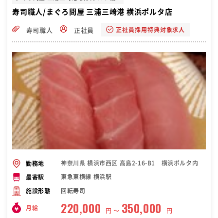
寿司職人/まぐろ問屋 三浦三崎港 横浜ポルタ店
正社員採用特典対象求人
寿司職人
正社員
神奈川県 横浜市西区 高島2-16-B1 横浜ポルタ内
勤務地
東急東横線 横浜駅
最寄駅
回転寿司
施設形態
220,000
350,000
月給
円 〜
円