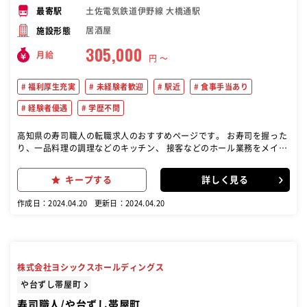
土佐電気鉄道伊野線 大橋通駅
最寄駅
居酒屋
施設形態
305,000
月給
円 〜
福利厚生充実
未経験者歓迎
駅近
食事手当あり
経験者優遇
学歴不問
高知県の寿司職人の転職求人のおすすめページです。 お寿司を握った
り、一品料理の調理などのキッチン、 接客などのホール業務をメイン
に、 ゆくゆくは店長候補業務をお任せします。
キープする
詳しく見る
作成日：2024.04.20
更新日：2024.04.20
株式会社ヨシックスホールディングス
や台ずし帯屋町
寿司職人/や台ずし帯屋町