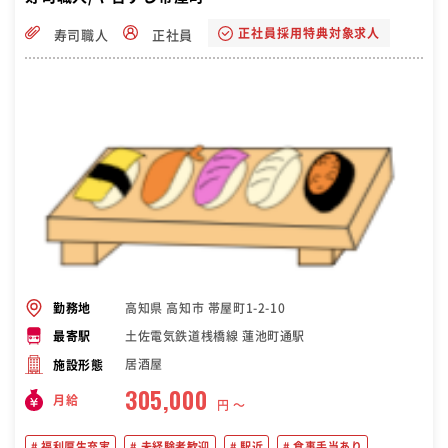
正社員採用特典対象求人
寿司職人
正社員
高知県 高知市 帯屋町1-2-10
勤務地
土佐電気鉄道桟橋線 蓮池町通駅
最寄駅
居酒屋
施設形態
305,000
月給
円 〜
福利厚生充実
未経験者歓迎
駅近
食事手当あり