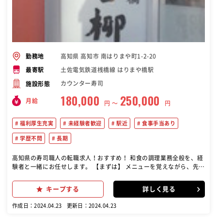
高知県 高知市 南はりまや町1-2-20
勤務地
土佐電気鉄道桟橋線 はりまや橋駅
最寄駅
カウンター寿司
施設形態
180,000
250,000
月給
円 〜
円
福利厚生充実
未経験者歓迎
駅近
食事手当あり
学歴不問
長期
高知県の寿司職人の転職求人！おすすめ！ 和食の調理業務全般を、経
験者と一緒にお任せします。 【まずは】 メニューを覚えながら、先輩
スタッフと一緒に仕込みをします。営業中は先輩スタッフを見て、仕
事の流れや手順を覚えていってください。日本語でのコミュニケーシ
キープする
詳しく見る
ョン・読み書きがあります。 【次に】 オープンまでの時間は、鮮魚の
仕込みなど予約状況を見て準備をします。お客様が来店されたら、ホ
作成日：2024.04.23
更新日：2024.04.23
ールスタッフが注文を受けたメニューを調理します。注文通りに揚げ