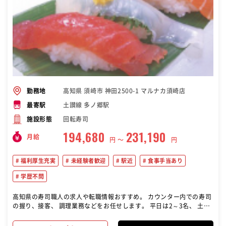
高知県 須崎市 神田2500-1 マルナカ須崎店
勤務地
土讃線 多ノ郷駅
最寄駅
回転寿司
施設形態
194,680
231,190
月給
円 〜
円
福利厚生充実
未経験者歓迎
駅近
食事手当あり
学歴不問
高知県の寿司職人の求人や転職情報おすすめ。 カウンター内での寿司
の握り、接客、 調理業務などをお任せします。 平日は2～3名、 土日
祝は4～5名で勤務します。 【まずは】 先輩社員から仕事の流れを教
わり、 カウンター内で一緒に業務を進めます。 入社後1ヵ月程度は、