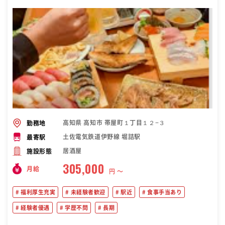
高知県 高知市 帯屋町１丁目１２−３
勤務地
土佐電気鉄道伊野線 堀詰駅
最寄駅
居酒屋
施設形態
305,000
月給
円 〜
福利厚生充実
未経験者歓迎
駅近
食事手当あり
経験者優遇
学歴不問
長期