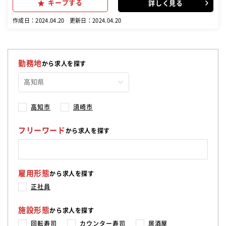
キープする
詳しく見る
先輩社員が横に付いて教えてくれます。 メニューや皿の色ごとの値
段、 席番号も覚えていってください。 業務時間内に握りや巻き物、
作成日：2024.04.20
更新日：2024.04.20
軍艦を握る練習をします。 【つぎに】 1匹の魚を捌く業務や寿司ネタ
を それぞれの方法で切る業務、 だし巻き卵を作る業務もお任せしま
す。 1人でひと通りの寿司を握れるようになります。 【慣れてきた
ら】 お客様に質問されたら答えたり、 本日のオススメを伝えたり、
魚介の産地など商品の説明業務もあります。
勤務地
から求人を探す
高知市
須崎市
フリーワード
から求人を探す
雇用形態
から求人を探す
正社員
施設形態
から求人を探す
回転寿司
カウンター寿司
居酒屋