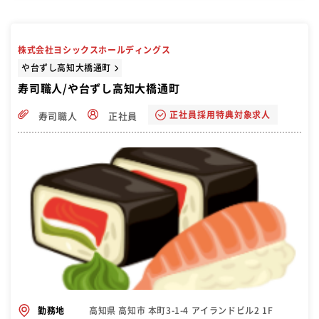
物・盛付けなどをお願いします。分からないことは、先輩スタッフが
サポートします。洗い物や清掃も合間を見て行います。 【慣れてきた
ら】 裏方業務が多いですが、忙しいときは配膳やドリンクの提供な
ど、状況を見てお願いします。
株式会社ヨシックスホールディングス
や台ずし高知大橋通町
寿司職人/や台ずし高知大橋通町
正社員採用特典対象求人
寿司職人
正社員
高知県 高知市 本町3-1-4 アイランドビル2 1F
勤務地