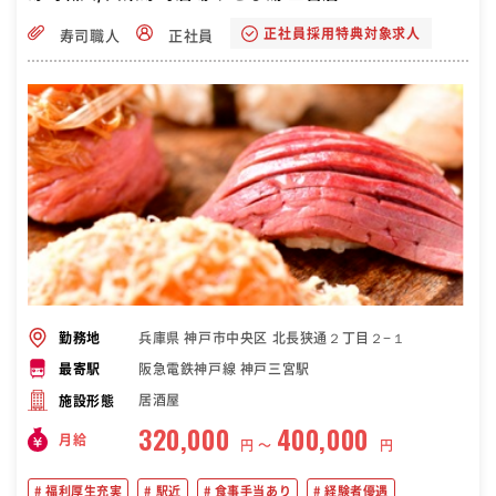
正社員採用特典対象求人
寿司職人
正社員
兵庫県 神戸市中央区 北長狭通２丁目２−１
勤務地
阪急電鉄神戸線 神戸三宮駅
最寄駅
居酒屋
施設形態
320,000
400,000
月給
円 〜
円
福利厚生充実
駅近
食事手当あり
経験者優遇