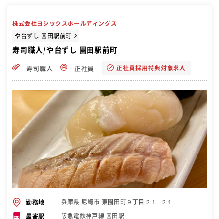
株式会社ヨシックスホールディングス
や台ずし 園田駅前町
寿司職人/や台ずし 園田駅前町
正社員採用特典対象求人
寿司職人
正社員
兵庫県 尼崎市 東園田町９丁目２１−２１
勤務地
阪急電鉄神戸線 園田駅
最寄駅