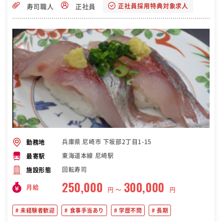
正社員採用特典対象求人
寿司職人
正社員
兵庫県 尼崎市 下坂部2丁目1-15
勤務地
東海道本線 尼崎駅
最寄駅
回転寿司
施設形態
250,000
300,000
月給
円 〜
円
未経験者歓迎
食事手当あり
学歴不問
長期