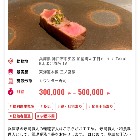
兵庫県 神戸市中央区 加納町４丁目８−１７ Takai
勤務地
B.L.D北野坂 1A
東海道本線 三ノ宮駅
最寄駅
カウンター寿司
施設形態
300,000
500,000
月給
円 〜
円
福利厚生充実
駅近
寮・社宅あり
食事手当あり
経験者優遇
学歴不問
兵庫県の寿司職人の転職求人はこちらがおすすめ。 寿司職人・和食料
理人として、調理業務全般をお任せします。 はじめは、簡単な仕込み
から盛り付けまでの調理業務をお願いします。 経験のある方は、スキ