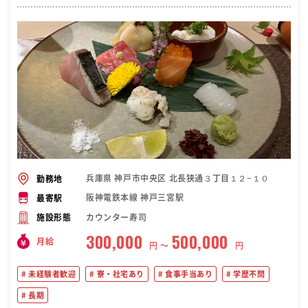
兵庫県 神戸市中央区 北長狭通３丁目１２−１０
勤務地
阪神電鉄本線 神戸三宮駅
最寄駅
カウンター寿司
施設形態
300,000
500,000
月給
円 〜
円
未経験者歓迎
寮・社宅あり
食事手当あり
学歴不問
長期