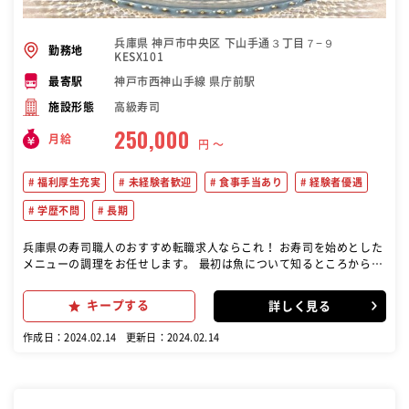
兵庫県 神戸市中央区 下山手通３丁目７−９
勤務地
KESX101
神戸市西神山手線 県庁前駅
最寄駅
高級寿司
施設形態
250,000
月給
円 〜
福利厚生充実
未経験者歓迎
食事手当あり
経験者優遇
学歴不問
長期
兵庫県の寿司職人のおすすめ転職求人ならこれ！ お寿司を始めとした
メニューの調理をお任せします。 最初は魚について知るところからス
タート。できることを少しずつ増やしていき、見習いから一人前の寿
司職人に育て上げます。
キープする
詳しく見る
作成日：2024.02.14
更新日：2024.02.14