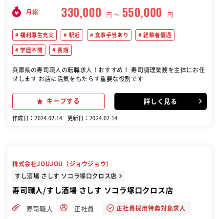
330,000
550,000
月給
円 〜
円
福利厚生充実
駅近
食事手当あり
経験者優遇
学歴不問
長期
兵庫県の寿司職人の転職求人！おすすめ！ 寿司調理業務を主体にお任
せします お店に活気をもたらす重要な役割です
キープする
詳しく見る
作成日：2024.02.14
更新日：2024.02.14
株式会社JOUJOU（ジョウジョウ）
すし酒場 さしす ソコラ塚口クロス店
寿司職人/すし酒場 さしす ソコラ塚口クロス店
正社員採用特典対象求人
寿司職人
正社員