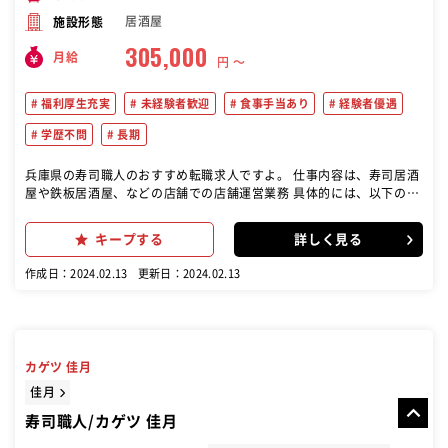
居酒屋
施設形態
305,000
月給
円 〜
福利厚生充実
未経験者歓迎
食事手当あり
経験者優遇
学歴不問
長期
兵庫県の寿司職人のおすすめ転職求人ですよ。 仕事内容は、寿司居酒
屋や鉄板居酒屋、などの店舗での店舗運営業務 具体的には、以下のよ
うな業務が含まれます。 接客業務 調理業務 店舗マネジメント:
キープする
詳しく見る
作成日：2024.02.13
更新日：2024.02.13
カゲツ 佳月
佳月
寿司職人/カゲツ 佳月