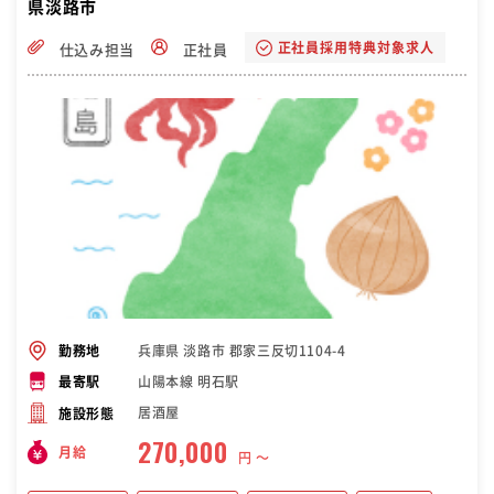
県淡路市
正社員採用特典対象求人
仕込み担当
正社員
兵庫県 淡路市 郡家三反切1104-4
勤務地
山陽本線 明石駅
最寄駅
居酒屋
施設形態
270,000
月給
円 〜