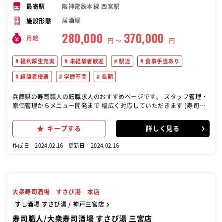
阪神電鉄本線 西宮駅
最寄駅
居酒屋
施設形態
280,000
370,000
月給
円 〜
円
福利厚生充実
未経験者歓迎
駅近
食事手当あり
経験者優遇
学歴不問
長期
兵庫県の寿司職人の転職求人のおすすめページです。 スタッフ管理・
原価管理からメニュー開発まで 幅広く対応していただきます (寿司職
人としての技術向上を目指し、和食の調理経験を活かす)
キープする
詳しく見る
作成日：2024.02.16
更新日：2024.02.16
大衆寿司酒場 すさび湯 本店
すし酒場 すさび湯 / 神戸三宮店
寿司職人/大衆寿司酒場 すさび湯 三宮店