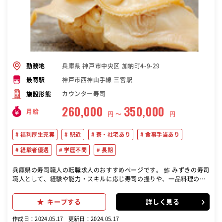
兵庫県 神戸市中央区 加納町4-9-29
勤務地
神戸市西神山手線 三宮駅
最寄駅
カウンター寿司
施設形態
260,000
350,000
月給
円 〜
円
福利厚生充実
駅近
寮・社宅あり
食事手当あり
経験者優遇
学歴不問
長期
兵庫県の寿司職人の転職求人のおすすめページです。 鮓 みずきの寿司
職人として、経験や能力・スキルに応じ寿司の握りや、一品料理の調
理全般を行なっていただきます。 産地直送の新鮮な鮮魚を取り扱って
いるので、あなたの今までの経験を活かしつつ、食材の目利きなども
キープする
詳しく見る
より一層身に付きます！
作成日：2024.05.17
更新日：2024.05.17