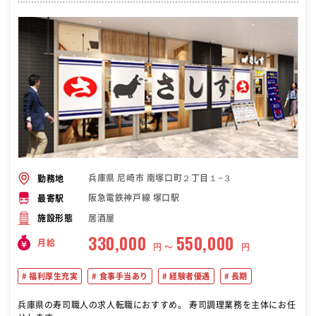
兵庫県 尼崎市 南塚口町２丁目１−３
勤務地
阪急電鉄神戸線 塚口駅
最寄駅
居酒屋
施設形態
330,000
550,000
月給
円 〜
円
福利厚生充実
食事手当あり
経験者優遇
長期
兵庫県の寿司職人の求人転職におすすめ。 寿司調理業務を主体にお任