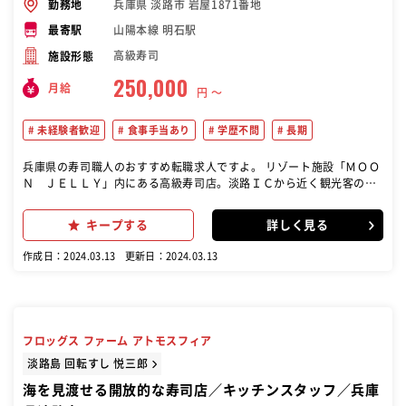
兵庫県 淡路市 岩屋1871番地
勤務地
山陽本線 明石駅
最寄駅
高級寿司
施設形態
250,000
月給
円 〜
未経験者歓迎
食事手当あり
学歴不問
長期
兵庫県の寿司職人のおすすめ転職求人ですよ。 リゾート施設「ＭＯＯ
Ｎ ＪＥＬＬＹ」内にある高級寿司店。淡路ＩＣから近く観光客のお
客様が多くお越しになられます。 今回は、キッチンスタッフ(社員)、
ホールスタッフ(アルバイト)の募集♪ 終電迄の勤務時間なども相談の
キープする
詳しく見る
ります。
作成日：2024.03.13
更新日：2024.03.13
フロッグス ファーム アトモスフィア
淡路島 回転すし 悦三郎
海を見渡せる開放的な寿司店／キッチンスタッフ／兵庫