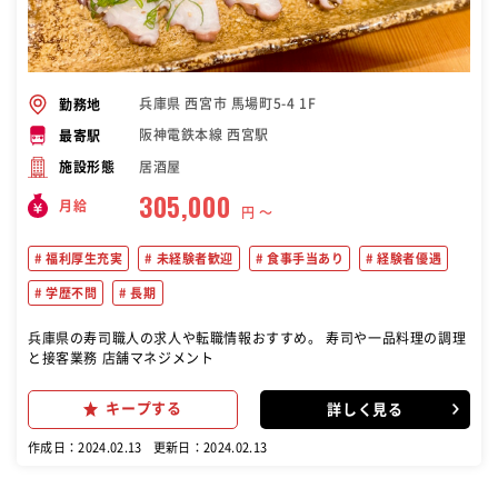
兵庫県 西宮市 馬場町5-4 1F
勤務地
阪神電鉄本線 西宮駅
最寄駅
居酒屋
施設形態
305,000
月給
円 〜
福利厚生充実
未経験者歓迎
食事手当あり
経験者優遇
学歴不問
長期
兵庫県の寿司職人の求人や転職情報おすすめ。 寿司や一品料理の調理
と接客業務 店舗マネジメント
キープする
詳しく見る
作成日：2024.02.13
更新日：2024.02.13