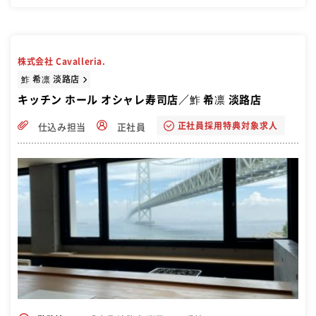
株式会社 Cavalleria.
鮓 希凛 淡路店
キッチン ホール オシャレ寿司店／鮓 希凛 淡路店
正社員採用特典対象求人
仕込み担当
正社員