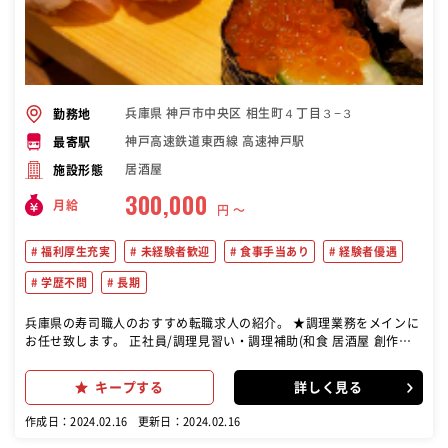
兵庫県 神戸市中央区 相生町４丁目３−３
勤務地
神戸高速鉄道東西線 高速神戸駅
最寄駅
居酒屋
施設形態
300,000
月給
円 〜
福利厚生充実
未経験者歓迎
食事手当あり
経験者優遇
学歴不問
長期
兵庫県の寿司職人のおすすめ転職求人の紹介。 ★調理業務をメインに
お任せ致します。 正社員/調理見習い・調理補助(和食 居酒屋 創作和
食 寿司)
キープする
詳しく見る
作成日：2024.02.16
更新日：2024.02.16