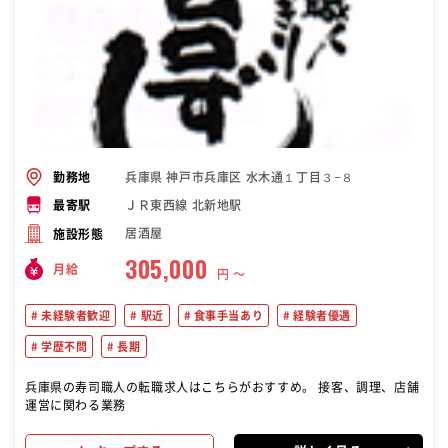
兵庫県 神戸市兵庫区 水木通１丁目３−８
勤務地
ＪＲ東西線 北新地駅
最寄駅
居酒屋
施設形態
305,000
月給
円 〜
未経験者歓迎
駅近
食事手当あり
経験者優遇
学歴不問
長期
兵庫県の寿司職人の転職求人はこちらがおすすめ。 接客、調理、店舗
運営に関わる業務