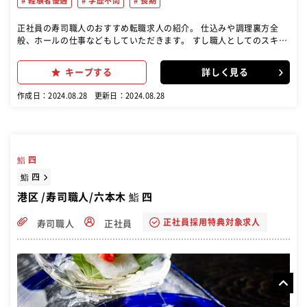
経験者優遇
学歴不問
長期
正社員の寿司職人のおすすめ転職求人の紹介。 仕込みや調理裏方全
般、ホールの仕事などもしていただきます。 すし職人としてのスキル
も学ぶ機会はありますが、職務内容は寿司だけに限らず、さまざまな
調理技術を学ぶことができます。
キープする
詳しく見る
作成日：2024.08.28
更新日：2024.08.28
鮨 四
鮨 四
港区 /寿司職人/六本木 鮨 四
正社員採用特典対象求人
寿司職人
正社員