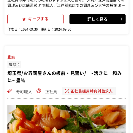
調理及び店舗運営 寿司職人／江戸前鮨店での調理及び大将の補佐 寿司
見習／江戸前鮨店での調理補助
キープする
詳しく見る
作成日：2024.09.30
更新日：2024.09.30
豊鮨
豊鮨
埼玉県/お寿司屋さんの板前・見習い/ ~活きに 和み
に~ 豊鮨
正社員採用特典対象求人
寿司職人
正社員