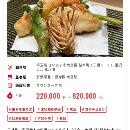
埼玉県 さいたま市大宮区 桜木町１丁目１−１１ 棚沢
勤務地
ビル B1F-B
京浜東北・根岸線 大宮駅
最寄駅
カウンター寿司
施設形態
220,000
620,000
月給
円 〜
円
福利厚生充実
未経験者歓迎
駅近
食事手当あり
経験者優遇
学歴不問
長期
正社員の寿司職人の転職おすすめ求人ご紹介。 大将／江戸前鮨店での