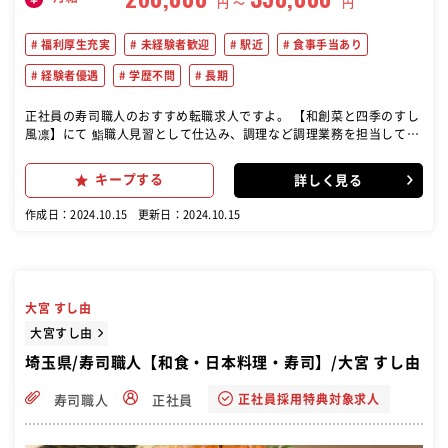
円 〜
円
福利厚生充実
未経験者歓迎
駅近
食事手当あり
経験者優遇
学歴不問
長期
正社員の寿司職人のおすすめ転職求人ですよ。 【和創菜と四季のすし
風凛】にて 鮨職人見習として仕込み、調理など調理業務を担当してい
ただきます。
キープする
詳しく見る
作成日：2024.10.15
更新日：2024.10.15
大宮 すし由
大宮すし由
埼玉県/寿司職人【和食・日本料理・寿司】/大宮 すし由
正社員採用特典対象求人
寿司職人
正社員