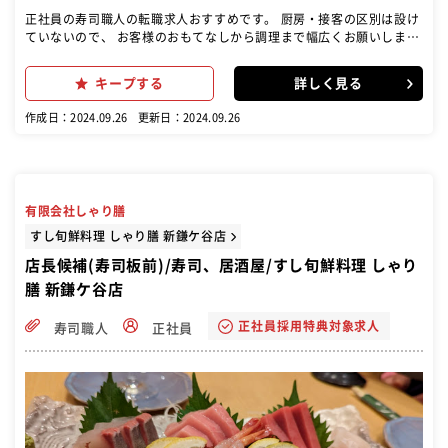
正社員の寿司職人の転職求人おすすめです。 厨房・接客の区別は設け
ていないので、 お客様のおもてなしから調理まで幅広くお願いしま
す。 未経験の方には一から仕事をお教えしますのでご安心ください。
慣れてきたら、少しずつ「握り」にも挑戦していきましょう。 調理や
キープする
詳しく見る
上質な握りの技術、ワンランク上のおもてなしなど、 さまざまなスキ
ルが磨かれていく環境です。
作成日：2024.09.26
更新日：2024.09.26
有限会社しゃり膳
すし旬鮮料理 しゃり膳 新鎌ケ谷店
店長候補(寿司板前)/寿司、居酒屋/すし旬鮮料理 しゃり
膳 新鎌ケ谷店
正社員採用特典対象求人
寿司職人
正社員