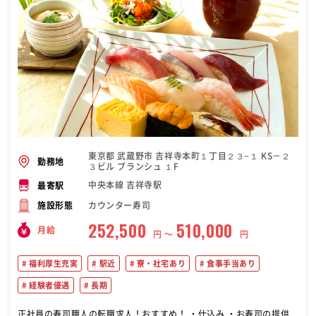
東京都 武蔵野市 吉祥寺本町１丁目２３−１ KS－２
勤務地
３ビル ブランシュ １F
中央本線 吉祥寺駅
最寄駅
カウンター寿司
施設形態
252,500
510,000
月給
円 〜
円
福利厚生充実
駅近
寮・社宅あり
食事手当あり
経験者優遇
長期
正社員の寿司職人の転職求人！おすすめ！ ・仕込み ・お寿司の提供