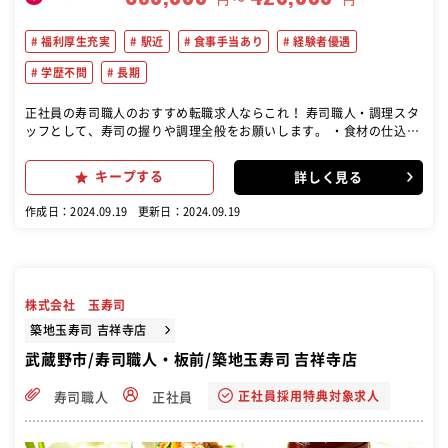
福利厚生充実
駅近
食事手当あり
経験者優遇
学歴不問
長期
正社員の寿司職人のおすすめ転職求人ならこれ！ 寿司職人・調理スタ
ッフとして、寿司の握りや調理全般をお願いします。 ・食材の仕込み
や在庫管理 ・寿司の握りやその他メニューの調理・盛り付け ・お客様
への寿司の提供といったホール業務 など
キープする
詳しく見る
作成日：2024.09.19
更新日：2024.09.19
株式会社 玉寿司
築地玉寿司 吉祥寺店
武蔵野市/寿司職人・板前/築地玉寿司 吉祥寺店
正社員採用特典対象求人
寿司職人
正社員