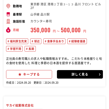
東京都 港区 港南２丁目３−１３ 品川 フロント ビル
勤務地
2F
山手線 品川駅
最寄駅
カウンター寿司
施設形態
350,000
500,000
月給
円 〜
円
福利厚生充実
駅近
食事手当あり
経験者優遇
学歴不問
長期
正社員の寿司職人の求人や転職情報おすすめ。 こだわり本格握りと旬
の食材を使用した 料理と季節の日本酒を提供する居酒屋です。
キープする
詳しく見る
作成日：2024.09.20
更新日：2024.09.20
サカイ総業株式会社