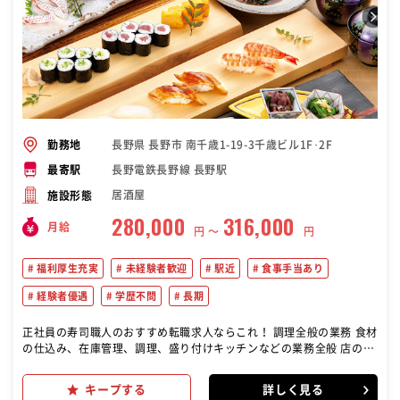
長野県 長野市 南千歳1-19-3千歳ビル1F･2F
勤務地
長野電鉄長野線 長野駅
最寄駅
居酒屋
施設形態
280,000
316,000
月給
円 〜
円
福利厚生充実
未経験者歓迎
駅近
食事手当あり
経験者優遇
学歴不問
長期
正社員の寿司職人のおすすめ転職求人ならこれ！ 調理全般の業務 食材
の仕込み、在庫管理、調理、盛り付けキッチンなどの業務全般 店の調
理スタッフとして、寿司や和食を中心に提供 新規店舗のオープニング
スタッフとしての立ち上げにも通じるチャンスがある 店舗運営サポー
キープする
詳しく見る
ト 調理長候補として、店舗全体の調理や運営にも関与します。 技術向