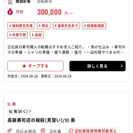
回転寿司
施設形態
300,000
月給
円 〜
福利厚生充実
駅近
食事手当あり
経験者優遇
学歴不問
長期
正社員の寿司職人の転職おすすめ求人ご紹介。 ・魚の仕込み ・寿司ネ
タの準備 ・シャリの準備 ・握り業務 ・盛付 ・一品料理やつまみ作り
・洗い物 など
キープする
詳しく見る
作成日：2024.08.28
更新日：2024.08.28
鮨 奥
鮨 奥(おく)
高級寿司店の板前(見習い)/鮨 奥
正社員採用特典対象求人
仕込み担当
正社員