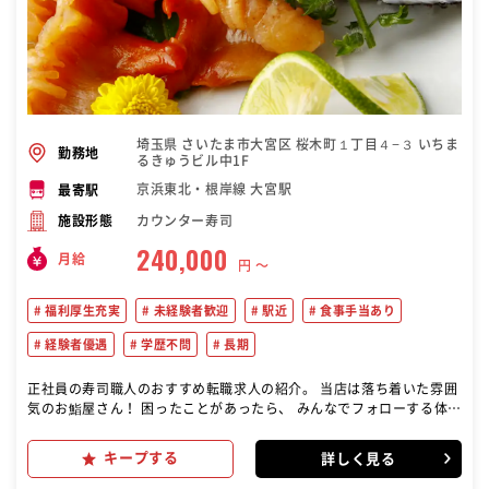
埼玉県 さいたま市大宮区 桜木町１丁目４−３ いちま
勤務地
るきゅうビル中1F
京浜東北・根岸線 大宮駅
最寄駅
カウンター寿司
施設形態
240,000
月給
円 〜
福利厚生充実
未経験者歓迎
駅近
食事手当あり
経験者優遇
学歴不問
長期
正社員の寿司職人のおすすめ転職求人の紹介。 当店は落ち着いた雰囲
気のお鮨屋さん！ 困ったことがあったら、 みんなでフォローする体制
が整っている チームワークの良い雰囲気の店内です！ 寿司の調理と提
供 接客業務 店舗のチームワークへの貢献 食材の管理・仕込み 清掃・
キープする
詳しく見る
後片付け