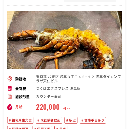
東京都 台東区 浅草３丁目４２−１２ 浅草ダイカンプ
勤務地
ラザ天仁ビル
つくばエクスプレス 浅草駅
最寄駅
カウンター寿司
施設形態
220,000
月給
円 〜
福利厚生充実
未経験者歓迎
駅近
食事手当あり