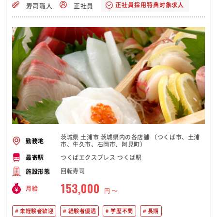
正社員採用特典対象求人
寿司職人
正社員
茨城県 土浦市 茨城県内の各店舗 （つくば市、土浦
勤務地
市、牛久市、石岡市、阿見町）
つくばエクスプレス つくば駅
最寄駅
回転寿司
施設形態
153,000
月給
円 〜
未経験者歓迎
経験者優遇
学歴不問
長期