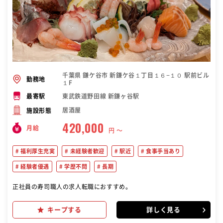
千葉県 鎌ケ谷市 新鎌ケ谷１丁目１６−１０ 駅前ビル
勤務地
１F
東武鉄道野田線 新鎌ヶ谷駅
最寄駅
居酒屋
施設形態
420,000
月給
円 〜
福利厚生充実
未経験者歓迎
駅近
食事手当あり
経験者優遇
学歴不問
長期
正社員の寿司職人の求人転職におすすめ。
キープする
詳しく見る