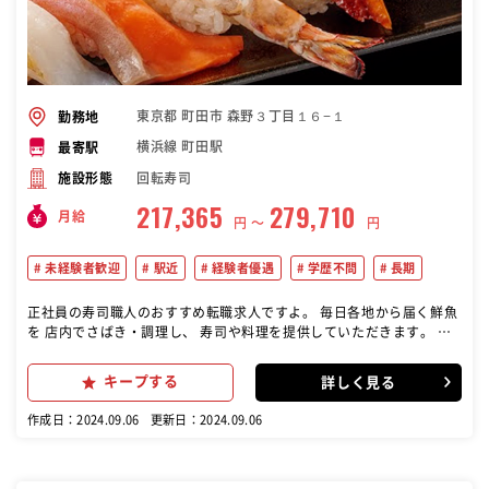
東京都 町田市 森野３丁目１６−１
勤務地
横浜線 町田駅
最寄駅
回転寿司
施設形態
217,365
279,710
月給
円 〜
円
未経験者歓迎
駅近
経験者優遇
学歴不問
長期
正社員の寿司職人のおすすめ転職求人ですよ。 毎日各地から届く鮮魚
を 店内でさばき・調理し、 寿司や料理を提供していただきます。 対
面販売を貫いており、 「捌きたて」「握りたて」を 会話と共にお客様
に提供していただきます。
キープする
詳しく見る
作成日：2024.09.06
更新日：2024.09.06