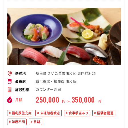
埼玉県 さいたま市浦和区 東仲町8-25
勤務地
京浜東北・根岸線 浦和駅
最寄駅
カウンター寿司
施設形態
250,000
350,000
月給
円 〜
円
福利厚生充実
未経験者歓迎
食事手当あり
経験者優遇
学歴不問
長期