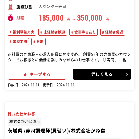
カウンター寿司
施設形態
185,000
350,000
月給
円 〜
円
福利厚生充実
未経験者歓迎
食事手当あり
経験者優遇
学歴不問
長期
正社員の寿司職人の求人転職におすすめ。 創業52年の寿司屋のカウン
ターでお客様との会話を楽しみながらのお仕事です。 ◎寿司、一品料
理、宴会（５８名まで可能）の料理を準備します ★経験を活かしたお
仕事をして頂きます ＊午前中は仕入れた魚の水洗いなどの仕込みが中
キープする
詳しく見る
心になります。 ＊カウンターではお客様との会話を楽しみながら寿司
や刺身の提供をお願いします。 ＊調理場では一品料理や宴会料理のお
作成日：2024.11.11
更新日：2024.11.11
支度をお願いします。
株式会社かね喜
株式会社かね喜
茨城県 /寿司調理師(見習い)/株式会社かね喜