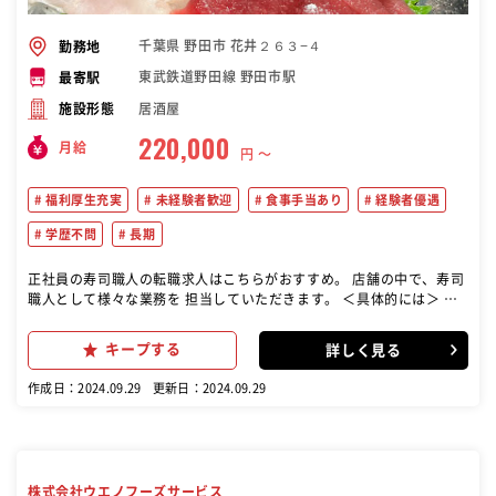
千葉県 野田市 花井２６３−４
勤務地
東武鉄道野田線 野田市駅
最寄駅
居酒屋
施設形態
220,000
月給
円 〜
福利厚生充実
未経験者歓迎
食事手当あり
経験者優遇
学歴不問
長期
正社員の寿司職人の転職求人はこちらがおすすめ。 店舗の中で、寿司
職人として様々な業務を 担当していただきます。 ＜具体的には＞ ・
魚の仕込み ・寿司ネタの準備 ・シャリの準備 ・握り業務 ・盛付 ・洗
い物 など
キープする
詳しく見る
作成日：2024.09.29
更新日：2024.09.29
株式会社ウエノフーズサービス