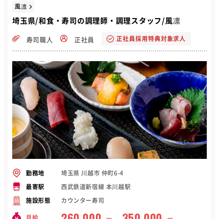
風凛
埼玉県/和食・寿司の調理師・調理スタッフ/風凛
正社員採用特典対象求人
寿司職人
正社員
埼玉県 川越市 仲町6-4
勤務地
西武鉄道新宿線 本川越駅
最寄駅
カウンター寿司
施設形態
260,000
350,000
月給