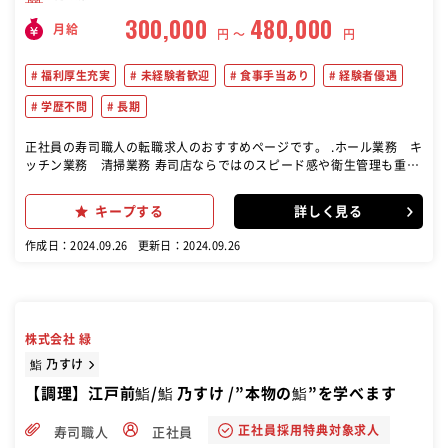
300,000
480,000
月給
円 〜
円
福利厚生充実
未経験者歓迎
食事手当あり
経験者優遇
学歴不問
長期
正社員の寿司職人の転職求人のおすすめページです。 .ホール業務 キ
ッチン業務 清掃業務 寿司店ならではのスピード感や衛生管理も重要
です
キープする
詳しく見る
作成日：2024.09.26
更新日：2024.09.26
株式会社 緑
鮨 乃すけ
【調理】江戸前鮨/鮨 乃すけ /”本物の鮨”を学べます
正社員採用特典対象求人
寿司職人
正社員