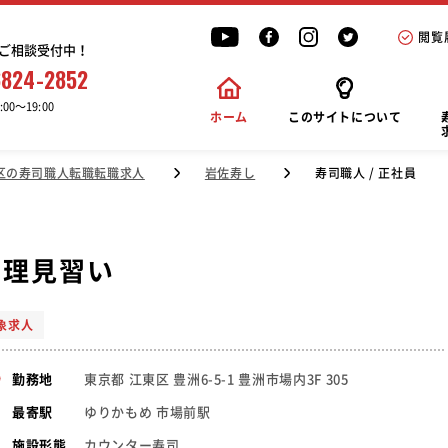
閲覧
ご相談受付中！
6824-2852
00〜19:00
ホーム
このサイトについて
区の寿司職人転職転職求人
岩佐寿し
寿司職人 / 正社員
調理見習い
象求人
東京都 江東区 豊洲6-5-1 豊洲市場内3F 305
勤務地
ゆりかもめ 市場前駅
最寄駅
カウンター寿司
施設形態