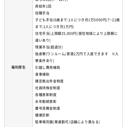
昇給年1回
役職手当
子ども手当(6歳まで:1人につき月1万5000円/7~22歳
まで:1人につき月1万円)
住宅手当(上限額25,000円/居住地域により上限額に
違いあり)
残業手当(超過分)
独身寮(ワンルーム/家賃2万円で入居できます ※入
寮条件あり)
福利厚生
引越し費用補助
食事補助
確定拠出年金制度
社員持株会制度
各種表彰制度
永年勤続表彰
慶弔見舞金制度
健康診断
駐車場完備(車通勤可/店舗により異なる)