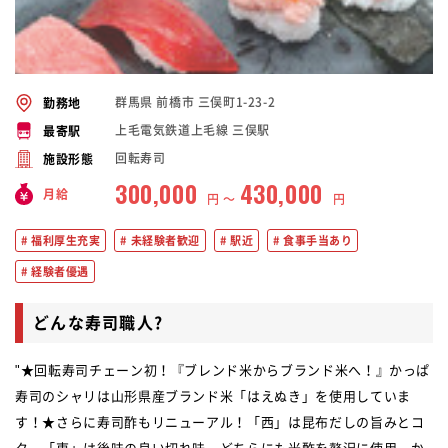
群馬県 前橋市 三俣町1-23-2
勤務地
上毛電気鉄道上毛線 三俣駅
最寄駅
回転寿司
施設形態
300,000
430,000
月給
円 〜
円
福利厚生充実
未経験者歓迎
駅近
食事手当あり
経験者優遇
どんな寿司職人?
"★回転寿司チェーン初！『ブレンド米からブランド米へ！』かっぱ
寿司のシャリは山形県産ブランド米「はえぬき」を使用していま
す！★さらに寿司酢もリニューアル！「西」は昆布だしの旨みとコ