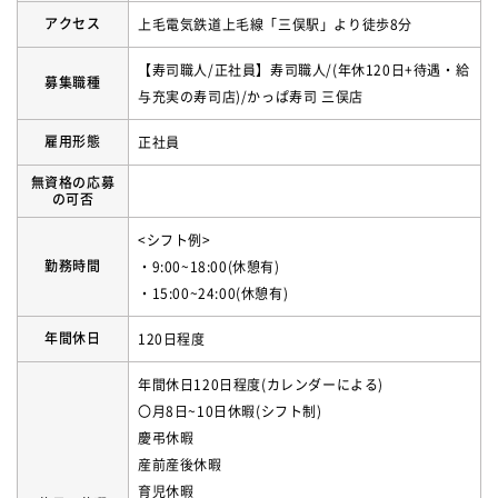
アクセス
上毛電気鉄道上毛線「三俣駅」より徒歩8分
【寿司職人/正社員】寿司職人/(年休120日+待遇・給
募集職種
与充実の寿司店)/かっぱ寿司 三俣店
雇用形態
正社員
無資格の応募
の可否
<シフト例>
勤務時間
・9:00~18:00(休憩有)
・15:00~24:00(休憩有)
年間休日
120日程度
年間休日120日程度(カレンダーによる)
〇月8日~10日休暇(シフト制)
慶弔休暇
産前産後休暇
育児休暇