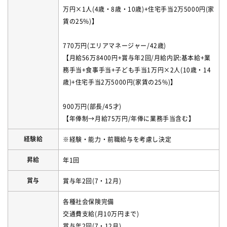
万円×1人(4歳・8歳・10歳)+住宅手当2万5000円(家
賃の25%)】
770万円(エリアマネージャー/42歳)
【月給56万8400円+賞与年2回/月給内訳:基本給+業
務手当+食事手当+子ども手当1万円×2人(10歳・14
歳)+住宅手当2万5000円(家賃の25%)】
900万円(部長/45才)
【年俸制→月給75万円/年俸に業務手当含む】
経験給
※経験・能力・前職給与を考慮し決定
昇給
年1回
賞与
賞与年2回(7・12月)
各種社会保険完備
交通費支給(月10万円まで)
賞与年2回(7・12月)