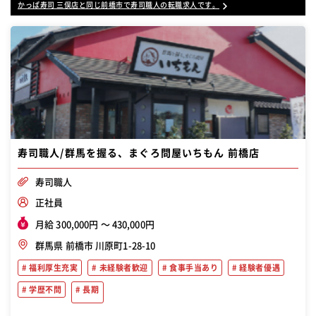
かっぱ寿司 三俣店と同じ前橋市で寿司職人の転職求人です。
寿司職人/群馬を握る、まぐろ問屋いちもん 前橋店
寿司職人
正社員
月給 300,000円 〜 430,000円
群馬県 前橋市 川原町1-28-10
福利厚生充実
未経験者歓迎
食事手当あり
経験者優遇
学歴不問
長期