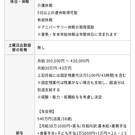
休日・休暇
介護休暇
5日以上の連休取得可能
有給休暇
※アニバーサリー休暇の取得奨励
※夏季・年末年始休暇は年間休日に含まれます
土曜日出勤振
無し
替の有無
月給 300,000円 〜 430,000円
月給30万円~43万円
上記月給には固定残業代(8万5100円/45時間)を含む
※固定残業代は残業がない場合も支給し、超過分は
別途支給する
※経験・能力・前職給与を考慮し決定
【年収例】
540万円(店長/38歳)
【月給38万1000円+賞与/月給内訳:基本給+業務手当
給与
+食事手当+子ども手当1万5000円+1万円×2人・1.5