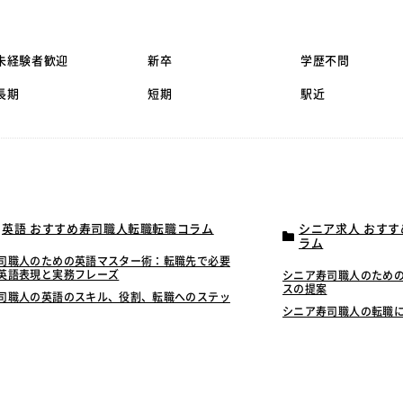
未経験者歓迎
新卒
学歴不問
長期
短期
駅近
英語 おすすめ寿司職人転職転職コラム
シニア求人 おす
ラム
司職人のための英語マスター術：転職先で必要
英語表現と実務フレーズ
シニア寿司職人のため
スの提案
司職人の英語のスキル、役割、転職へのステッ
シニア寿司職人の転職