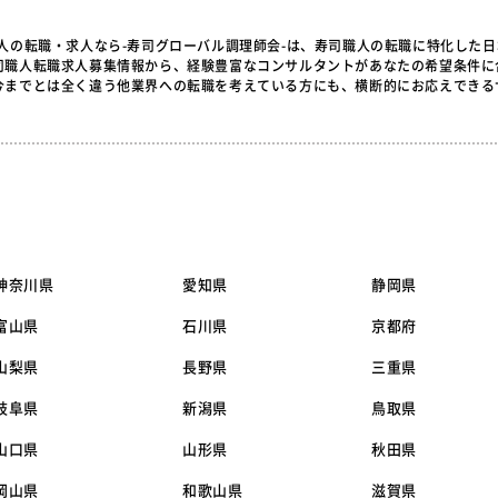
職人の転職・求人なら-寿司グローバル調理師会-は、寿司職人の転職に特化した
司職人転職求人募集情報から、経験豊富なコンサルタントがあなたの希望条件に
今までとは全く違う他業界への転職を考えている方にも、横断的にお応えできる
神奈川県
愛知県
静岡県
富山県
石川県
京都府
山梨県
長野県
三重県
岐阜県
新潟県
鳥取県
山口県
山形県
秋田県
岡山県
和歌山県
滋賀県