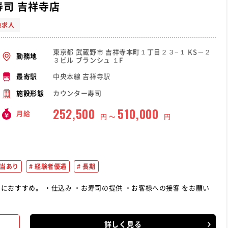
寿司 吉祥寺店
象求人
東京都 武蔵野市 吉祥寺本町１丁目２３−１ KS－２
勤務地
３ビル ブランシュ １F
中央本線 吉祥寺駅
最寄駅
カウンター寿司
施設形態
252,500
510,000
月給
円 〜
円
当あり
経験者優遇
長期
・お客様への接客 をお願い
詳しく見る