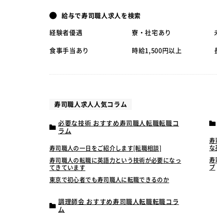
給与で寿司職人求人を検索
経験者優遇
寮・社宅あり
食事手当あり
時給1,500円以上
寿司職人求人人気コラム
必要な技術 おすすめ寿司職人転職転職コ
ラム
寿
な
寿司職人の一日をご紹介します[転職相談]
寿
寿司職人の転職に英語力という技術が必要になっ
プ
てきています
東京で初心者でも寿司職人に転職できるのか
調理師会 おすすめ寿司職人転職転職コラ
ム