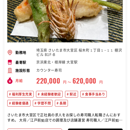
埼玉県 さいたま市大宮区 桜木町１丁目１−１１ 棚沢
勤務地
ビル B1F-B
京浜東北・根岸線 大宮駅
最寄駅
カウンター寿司
施設形態
220,000
620,000
月給
円 〜
円
福利厚生充実
未経験者歓迎
駅近
食事手当あり
経験者優遇
学歴不問
長期
さいたま市大宮区で正社員の求人をお探しの寿司職人転職さんにおす
すめ。 大将／江戸前鮨店での調理及び店舗運営 寿司職人／江戸前鮨店
での調理及び大将の補佐 寿司見習／江戸前鮨店での調理補助