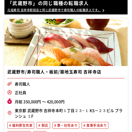
「武蔵野市」の同じ職種の転職求人
元祖寿司 吉祥寺駅前店と同じ武蔵野市で寿司職人の転職求人です。
武蔵野市/寿司職人・板前/築地玉寿司 吉祥寺店
寿司職人
正社員
月給 350,000円 〜 420,000円
東京都 武蔵野市 吉祥寺本町１丁目２３−１ KS－２３ビル ブラ
ンシュ １F
福利厚生充実
駅近
寮・社宅あり
食事手当あり