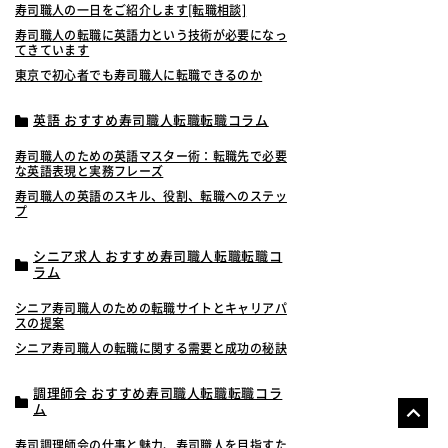
寿司職人の一日をご紹介します[転職相談]
寿司職人の転職に英語力という技術が必要になっ
てきています
東京で初心者でも寿司職人に転職できるのか
英語 おすすめ寿司職人転職転職コラム
寿司職人のための英語マスター術：転職先で必要
な英語表現と実務フレーズ
寿司職人の英語のスキル、役割、転職へのステッ
プ
シニア求人 おすすめ寿司職人転職転職コ
ラム
シニア寿司職人のための転職サイトとキャリアパ
スの提案
シニア寿司職人の転職に関する需要と成功の秘訣
調理師会 おすすめ寿司職人転職転職コラ
ム
寿司調理師会の仕事と魅力、寿司職人を目指すた