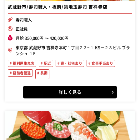
武蔵野市/寿司職人・板前/築地玉寿司 吉祥寺店
寿司職人
正社員
月給 350,000円 〜 420,000円
東京都 武蔵野市 吉祥寺本町１丁目２３−１ KS－２３ビル ブラ
ンシュ １F
福利厚生充実
駅近
寮・社宅あり
食事手当あり
経験者優遇
長期
詳しく見る