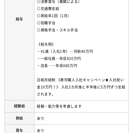
◎決算賞与（業績による）
◎交通費支給
◎昇給年1回（1月）
給与
◎役職手当
◎資格手当・スキル手当
《給与例》
・41歳（入社1年）…月給40万円
・一般社員…年収420万円
・店長……年収480万円
日給月給制 《寿司職人入社キャンペーン★入社祝い
金10万円！》 入社3カ月後と半年後に5万円ずつ支給
されます。
経験給
経験・能力等を考慮します
昇給
あり
賞与
あり