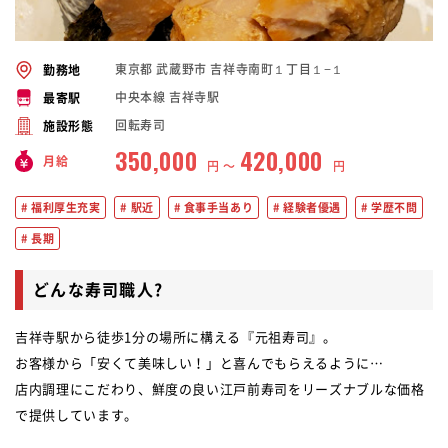
東京都 武蔵野市 吉祥寺南町１丁目１−１
勤務地
中央本線 吉祥寺駅
最寄駅
回転寿司
施設形態
350,000
420,000
月給
円 〜
円
福利厚生充実
駅近
食事手当あり
経験者優遇
学歴不問
長期
どんな寿司職人?
吉祥寺駅から徒歩1分の場所に構える『元祖寿司』。
お客様から「安くて美味しい！」と喜んでもらえるように…
店内調理にこだわり、鮮度の良い江戸前寿司をリーズナブルな価格
で提供しています。