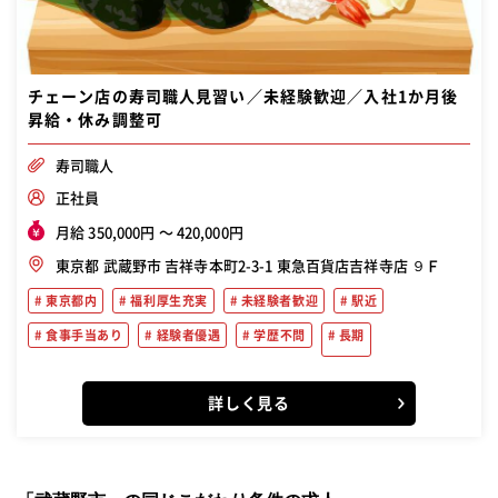
チェーン店の寿司職人見習い／未経験歓迎／入社1か月後
昇給・休み調整可
寿司職人
正社員
月給 350,000円 〜 420,000円
東京都 武蔵野市 吉祥寺本町2-3-1 東急百貨店吉祥寺店 ９Ｆ
東京都内
福利厚生充実
未経験者歓迎
駅近
食事手当あり
経験者優遇
学歴不問
長期
詳しく見る