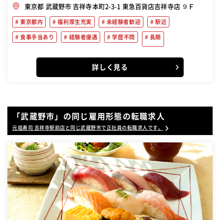
東京都 武蔵野市 吉祥寺本町2-3-1 東急百貨店吉祥寺店 ９Ｆ
東京都内
福利厚生充実
未経験者歓迎
駅近
食事手当あり
経験者優遇
学歴不問
長期
詳しく見る
「武蔵野市」の同じ雇用形態の転職求人
元祖寿司 吉祥寺駅前店と同じ武蔵野市で正社員の転職求人です。