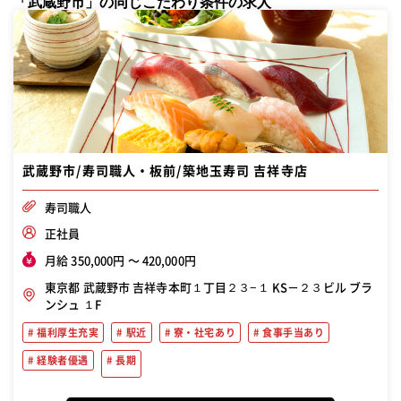
「武蔵野市」の同じこだわり条件の求人
武蔵野市/寿司職人・板前/築地玉寿司 吉祥寺店
寿司職人
正社員
月給 350,000円 〜 420,000円
東京都 武蔵野市 吉祥寺本町１丁目２３−１ KS－２３ビル ブラ
ンシュ １F
福利厚生充実
駅近
寮・社宅あり
食事手当あり
経験者優遇
長期