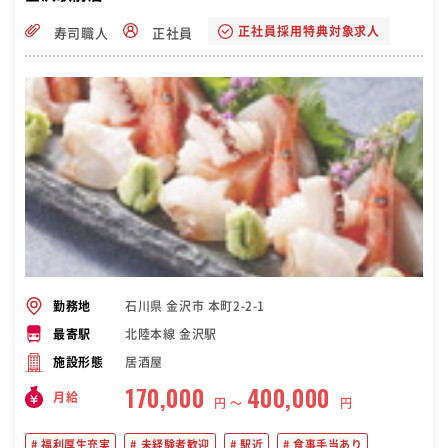
正社員採用特典対象求人
寿司職人
正社員
石川県 金沢市 本町2-2-1
勤務地
北陸本線 金沢駅
最寄駅
居酒屋
施設形態
170,000
400,000
月給
円 〜
円
福利厚生充実
未経験者歓迎
駅近
食事手当あり