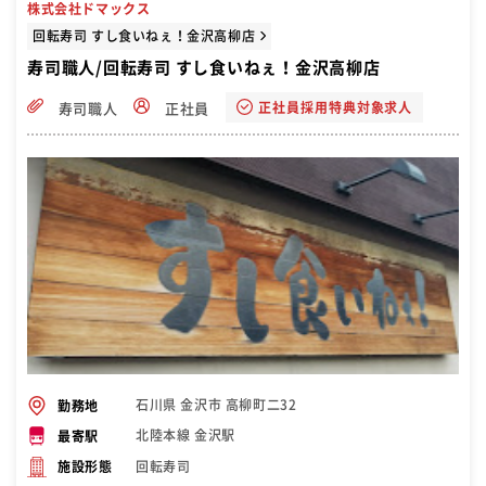
株式会社ドマックス
がいもUP
回転寿司 すし食いねぇ！金沢高柳店
寿司職人/回転寿司 すし食いねぇ！金沢高柳店
正社員採用特典対象求人
寿司職人
正社員
石川県 金沢市 高柳町二32
勤務地
北陸本線 金沢駅
最寄駅
回転寿司
施設形態