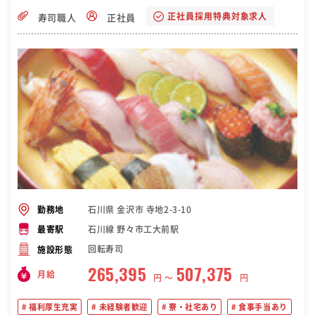
正社員採用特典対象求人
寿司職人
正社員
石川県 金沢市 寺地2-3-10
勤務地
石川線 野々市工大前駅
最寄駅
回転寿司
施設形態
265,395
507,375
月給
円 〜
円
福利厚生充実
未経験者歓迎
寮・社宅あり
食事手当あり