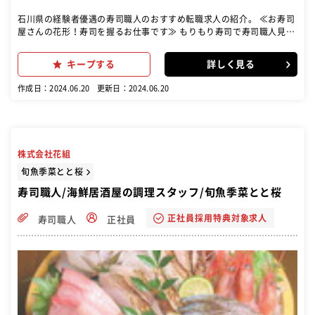
石川県の経験者優遇の寿司職人のおすすめ転職求人の紹介。 ≪お寿司
屋さんの花形！寿司を握るお仕事です≫ もりもり寿司で寿司職人見習
いとして、魚をさばいて寿司を握って提供するお仕事を主にお任せし
ます！入社から1年後には一人前の寿司職人を目指せます！ 【具体的
キープする
詳しく見る
には…】 ・寿司を握る ・調理（魚をさばく） ・仕入れや仕込み ・在
庫管理 ・店内清掃 ・メニュー開発 など 【入社後の研修内容】 （最初
作成日：2024.06.20
更新日：2024.06.20
の1～2か月） 最初は全体の流れをつかんでもらいたいので、ホールや
洗い場からスタート。お客さんが少ない時間には調理場に入って、ま
ずは甘エビの皮むき、わさびの作り方、薬味の仕込み、味噌汁具材の
下処理・・・など、包丁を使わない仕事からご指導していきます。
（3ヶ月以降～） 調理場で、簡単な握りの用意からお任せしていきま
株式会社花組
す。 軍艦や巻物の調理、ネタ、薬味の盛付けなどをご指導します。
（半年～） 実際に回転レーンの中に入って、お客様の前で握りを練習
旬魚季菜とと桜
していきます。 魚のさばき方なども、半年以降に適性を見ながら、段
寿司職人/海鮮居酒屋の調理スタッフ/旬魚季菜とと桜
階を踏んで指導していきます。 （1年後） 店舗運営も調理技術も身に
ついた、一人前の寿司職人として成長！ ※その後、店舗の店長や仕入
正社員採用特典対象求人
寿司職人
正社員
れ管理責任者といったキャリアがあります。コツコツ現場で頑張って
いた寿司職人が独立開業してFC店舗の社長として経営をおこなってい
る実績もあります！仕事の取り組み方をしっかり評価します。 ＜じつ
は魚をさばくのが8割！魚の種類が多くて飽きない仕事です＞ 「まぐ
ろ」「のどぐろ」「がす海老」「ぶり」…など、多くの魚を扱ってい
る当店。季節や年によっても扱う魚が違うので、いろいろな魚のさば
き方を覚えて、何年もかけてコツコツと努力し、プロの寿司職人を目
指せる楽しみがあります！また、寿司を握ったり、魚をさばく技術