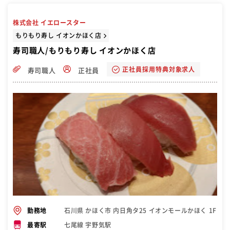
株式会社 イエロースター
もりもり寿し イオンかほく店
寿司職人/もりもり寿し イオンかほく店
正社員採用特典対象求人
寿司職人
正社員
石川県 かほく市 内日角タ25 イオンモールかほく 1F
勤務地
七尾線 宇野気駅
最寄駅