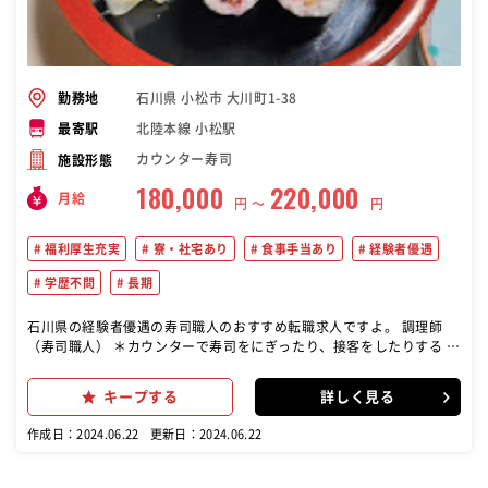
石川県 小松市 大川町1-38
勤務地
北陸本線 小松駅
最寄駅
カウンター寿司
施設形態
180,000
220,000
月給
円 〜
円
福利厚生充実
寮・社宅あり
食事手当あり
経験者優遇
学歴不問
長期
石川県の経験者優遇の寿司職人のおすすめ転職求人ですよ。 調理師
（寿司職人） ＊カウンターで寿司をにぎったり、接客をしたりする ＊
調理場で調理・盛付けなどを行う 業務の変更範囲：なし 将来独立して
開業したい方も応援しております。
キープする
詳しく見る
作成日：2024.06.22
更新日：2024.06.22