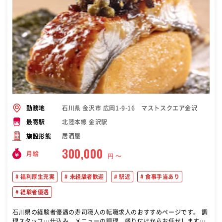
石川県 金沢市 広岡1-9-16 マストスクエア金沢
勤務地
北陸本線 金沢駅
最寄駅
居酒屋
施設形態
300,000
月給
円 〜
福利厚生充実
未経験者歓迎
駅近
食事手当あり
経験者優遇
石川県の経験者優遇の寿司職人の転職求人のおすすめページです。 調
理スタッフ…仕込み、メニューの調理、盛り付けからお任せします。