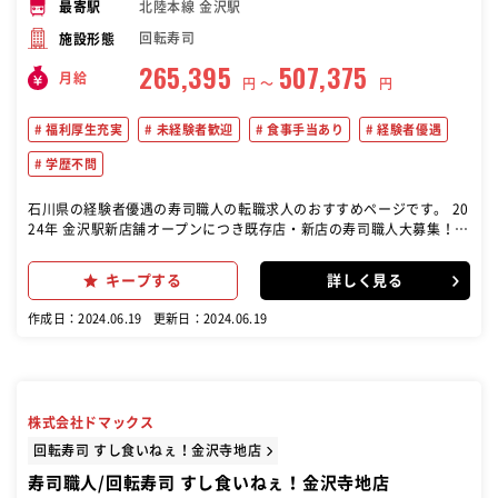
北陸本線 金沢駅
最寄駅
回転寿司
施設形態
265,395
507,375
月給
円 〜
円
福利厚生充実
未経験者歓迎
食事手当あり
経験者優遇
学歴不問
石川県の経験者優遇の寿司職人の転職求人のおすすめページです。 20
24年 金沢駅新店舗オープンにつき既存店・新店の寿司職人大募集！！
入社三か月後に、入社祝金10万円進呈いたします。(当社規定あり) 新
店舗オープンまでは、既存店にて研修もできます。 回転寿司で寿司職
キープする
詳しく見る
人としての業務をお任せします。毎朝夕水揚げされるいきのいい魚介
を1貫1貫握り、お客様に提供します。 調理・接客・などをお願いしま
作成日：2024.06.19
更新日：2024.06.19
す。 また、仕事に慣れてきましたら、発注業務・人材育成・店舗管理
などもお願い致します。
株式会社ドマックス
回転寿司 すし食いねぇ！金沢寺地店
寿司職人/回転寿司 すし食いねぇ！金沢寺地店