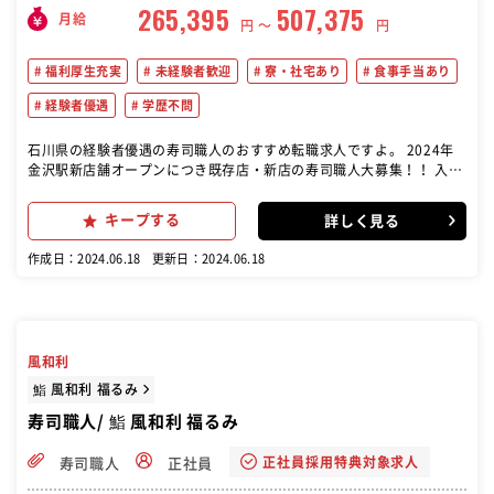
265,395
507,375
月給
円 〜
円
福利厚生充実
未経験者歓迎
寮・社宅あり
食事手当あり
経験者優遇
学歴不問
石川県の経験者優遇の寿司職人のおすすめ転職求人ですよ。 2024年
金沢駅新店舗オープンにつき既存店・新店の寿司職人大募集！！ 入社
三か月後に、入社祝金10万円進呈いたします。(当社規定あり) 新店舗
オープンまでは、既存店にて研修もできます。 回転寿司で寿司職人と
キープする
詳しく見る
しての業務をお任せします。毎朝夕水揚げされるいきのいい魚介を1
貫1貫握り、お客様に提供します。 調理・接客・などをお願いしま
作成日：2024.06.18
更新日：2024.06.18
す。 また、仕事に慣れてきましたら、発注業務・人材育成・店舗管理
などもお願い致します。
風和利
鮨 風和利 福るみ
寿司職人/ 鮨 風和利 福るみ
正社員採用特典対象求人
寿司職人
正社員