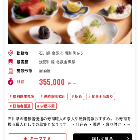
石川県 金沢市 堀川町6-5
勤務地
浅野川線 北鉄金沢駅
最寄駅
居酒屋
施設形態
355,000
月給
円 〜
福利厚生充実
未経験者歓迎
駅近
食事手当あり
経験者優遇
学歴不問
石川県の経験者優遇の寿司職人の求人や転職情報おすすめ。 お寿司を
握る職人としての募集となります。 ・仕込み ・調理 ・盛り付け ・新
メニューの考案や開発 などをお任せします。 簡単なお仕事から任せて
いくので、ご安心ください♪ わからないことは先輩スタッフにいつで
キープする
詳しく見る