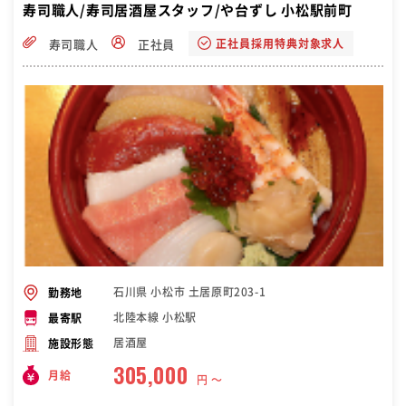
寿司職人/寿司居酒屋スタッフ/や台ずし 小松駅前町
正社員採用特典対象求人
寿司職人
正社員
石川県 小松市 土居原町203-1
勤務地
北陸本線 小松駅
最寄駅
居酒屋
施設形態
305,000
月給
円 〜