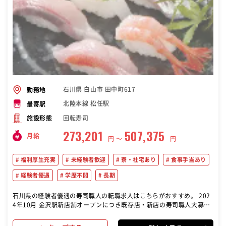
石川県 白山市 田中町617
勤務地
北陸本線 松任駅
最寄駅
回転寿司
施設形態
273,201
507,375
月給
円 〜
円
福利厚生充実
未経験者歓迎
寮・社宅あり
食事手当あり
経験者優遇
学歴不問
長期
石川県の経験者優遇の寿司職人の転職求人はこちらがおすすめ。 202
4年10月 金沢駅新店舗オープンにつき既存店・新店の寿司職人大募
集！！ 入社三か月後に、入社祝金10万円進呈いたします。(当社規定
あり) 新店舗オープンまでは、既存店にて研修もできます。 回転寿司