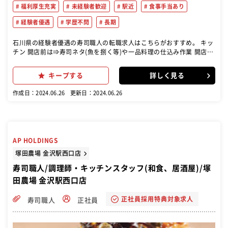
福利厚生充実
未経験者歓迎
駅近
食事手当あり
経験者優遇
学歴不問
長期
石川県の経験者優遇の寿司職人の転職求人はこちらがおすすめ。 キッ
チン 開店前は⇒寿司ネタ(魚を捌く等)や一品料理の仕込み作業 開店後
は⇒注文に合わせて調理をお願いします ホール お客様が来店⇒席への
ご案内・オーダー取り・料理の提供 お帰りの際は⇒会計対応・片付
キープする
詳しく見る
け など接客全般 まずは基本的なホール・キッチン業務を習得頂いた
上で、 つけ場業務に入る形となります
作成日：2024.06.26
更新日：2024.06.26
AP HOLDINGS
塚田農場 金沢駅西口店
寿司職人/調理師・キッチンスタッフ(和食、居酒屋)/塚
田農場 金沢駅西口店
正社員採用特典対象求人
寿司職人
正社員