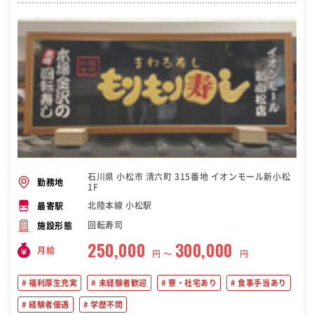
石川県 小松市 清六町 315番地 イオンモール新小松
勤務地
1F
北陸本線 小松駅
最寄駅
回転寿司
施設形態
250,000
300,000
月給
円 〜
円
福利厚生充実
未経験者歓迎
寮・社宅あり
食事手当あり
経験者優遇
学歴不問