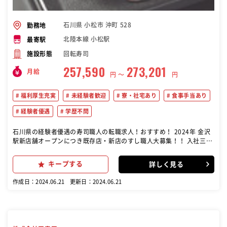
石川県 小松市 沖町 528
勤務地
北陸本線 小松駅
最寄駅
回転寿司
施設形態
257,590
273,201
月給
円 〜
円
福利厚生充実
未経験者歓迎
寮・社宅あり
食事手当あり
経験者優遇
学歴不問
石川県の経験者優遇の寿司職人の転職求人！おすすめ！ 2024年 金沢
駅新店舗オープンにつき既存店・新店のすし職人大募集！！ 入社三か
月後に、入社祝金5万円進呈いたします。（当社規定あり） 新店舗オ
ープンまでは、既存店にて研修もできます。 ＜お仕事について＞ 回転
キープする
詳しく見る
寿司店で寿司の調理､接客をお任せします｡ 3ヶ月の研修を終えた後に
店舗ですし職人としての業務を行っていただきます｡ 研修中でも給与
作成日：2024.06.21
更新日：2024.06.21
は全額支給