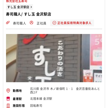
株式会社玉寿司
すし玉 金沢駅店
寿司職人/ すし玉 金沢駅店
正社員採用特典対象求人
寿司職人
正社員
石川県 金沢市 木ノ新保町 1‐1 金沢百番街あんと
勤務地
西2Ｆ
北陸本線 金沢駅
最寄駅
回転寿司
施設形態