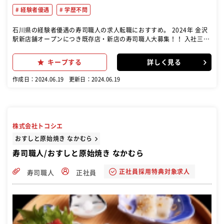
経験者優遇
学歴不問
石川県の経験者優遇の寿司職人の求人転職におすすめ。 2024年 金沢
駅新店舗オープンにつき既存店・新店の寿司職人大募集！！ 入社三か
月後に、入社祝金10万円進呈いたします。(当社規定あり) 新店舗オー
プンまでは、既存店にて研修もできます。 回転寿司で寿司職人として
キープする
詳しく見る
の業務をお任せします。毎朝夕水揚げされるいきのいい魚介を1貫1貫
握り、お客様に提供します。 調理・接客・などをお願いします。 ま
作成日：2024.06.19
更新日：2024.06.19
た、仕事に慣れてきましたら、発注業務・人材育成・店舗管理なども
お願い致します。
株式会社トコシエ
おすしと原始焼き なかむら
寿司職人/おすしと原始焼き なかむら
正社員採用特典対象求人
寿司職人
正社員