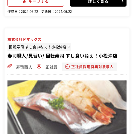
キープする
詳しく見る
で寿司職人としての業務をお任せします。毎朝夕水揚げされるいきの
いい魚介を1貫1貫握り、お客様に提供します。 調理・接客・などをお
作成日：2024.06.22
更新日：2024.06.22
願いします。 また、仕事に慣れてきましたら、発注業務・人材育成・
店舗管理などもお願い致します。
株式会社ドマックス
回転寿司 すし食いねぇ！小松沖店
寿司職人/見習い/ 回転寿司 すし食いねぇ！小松沖店
正社員採用特典対象求人
寿司職人
正社員