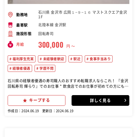
石川県 金沢市 広岡１−９−１６ マストスクエア金沢
勤務地
1F
北陸本線 金沢駅
最寄駅
回転寿司
施設形態
300,000
月給
円 〜
福利厚生充実
未経験者歓迎
駅近
食事手当あり
経験者優遇
学歴不問
石川県の経験者優遇の寿司職人のおすすめ転職求人ならこれ！ 『金沢
回転寿司 輝らり』でのお仕事 * 飲食店でのお仕事が初めての方にも 1
から丁寧にお教えしますので ご安心ください(^-^) 研修のオリエンテ
ーション等もございます 【ホール】 お席のご案内 お皿のカウント 商
キープする
詳しく見る
品提供 テーブルの掃除 レジでのお会計 など 【キッチン】 お寿司の
調理 サイドメニューの調理 盛り付け お皿洗い など ※お仕事はホー
作成日：2024.06.19
更新日：2024.06.19
ル・キッチン兼務です。 職人が握る本格的なお寿司を間近で学べる!
バックヤードの雰囲気も抜群 何でも聞きやすい環境です 月8日休暇&
有給取得も <未経験さん大歓迎> 別業界から転職も大歓迎 飲食店での
お仕事が初めての方も たくさん活躍しています 店長や独立も目指せま
す! 役職が上がるにつれて 自分で決められることも多くなるので やり