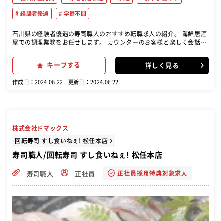
経験者優遇
学歴不問
石川県の経験者優遇の寿司職人のおすすめ転職求人の紹介。 海鮮居酒
屋での調理業務をお任せします。 カウンターのお客様と楽しく会話し
ながら 旬の魚を使った料理を提供しましょう。 ≪ 教育体制について
≫ 野菜の仕込み、盛り付け作業などの簡単 な業務から丁寧に教えてい
キープする
詳しく見る
きます。 最高級の食材を扱えるよう、 ベテランスタッフが教えるので
初心者も 安心して挑戦できます♪ ≪キャリアアップできる環境≫ 未
作成日：2024.06.22
更新日：2024.06.22
経験スタートの方でも店長を目指せます◎ 入社4～5年程度で店長にな
れるので、 成長しやすい環境になっています。
株式会社ドマックス
回転寿司 すし食いねぇ! 松任本店
寿司職人/回転寿司 すし食いねぇ! 松任本店
正社員採用特典対象求人
寿司職人
正社員