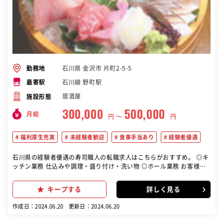
は、無くならないし、今後も必要とされていくもの。手に職をつけた
い！何かのプロになりたい！という方にはピッタリです。
石川県 金沢市 片町2-5-5
勤務地
石川線 野町駅
最寄駅
居酒屋
施設形態
300,000
500,000
月給
円 〜
円
福利厚生充実
未経験者歓迎
食事手当あり
経験者優遇
石川県の経験者優遇の寿司職人の転職求人はこちらがおすすめ。 ◎キ
ッチン業務 仕込みや調理・盛り付け・洗い物 ◎ホール業務 お客様の
ご案内や料理の配膳・お会計・片付け 店舗での業務全般をお任せしま
す まずは、あなたのスキルに合わせた業務からスタート！ 丁寧な実務
キープする
詳しく見る
研修もあるので、ご安心ください◎後々は、 新しい業務にもどんどん
チャレンジしてくださいね。
作成日：2024.06.20
更新日：2024.06.20