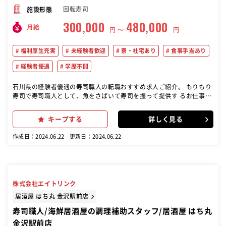
回転寿司
施設形態
300,000
480,000
月給
円 〜
円
福利厚生充実
未経験者歓迎
寮・社宅あり
食事手当あり
経験者優遇
学歴不問
石川県の経験者優遇の寿司職人の転職おすすめ求人ご紹介。 もりもり
寿司で寿司職人として、魚をさばいて寿司を握って提供す るお仕事を
主にお任せします！ 【具体的な仕事内容】寿司を握る／調理（魚をさ
ばく）／仕入れや 仕込み／在庫管理／店内清掃／メニュー開発など
キープする
詳しく見る
【入社後の研修内容】まずは全体の流れを掴んでいただくため、ホ ー
ルや洗い場からスタート。３か月～調理場で、簡単な握りの用意 から
作成日：2024.06.22
更新日：2024.06.22
お任せしていきます。６か月～実際に回転レーンの中に入り、 お客様
の前で握りの練習をしていきます。魚のさばき方なども６か 月以降、
適正を見ながら段階的に指導します。１年後には店舗運営 も調理技術
も身につけた、一人前の寿司職人として成長できます！ ゆくゆくは店
長や仕入れ管理責任者といったキャリアも◎独立開業 してＦＣ店舗の
株式会社エイトリンク
社長になった実績もあり
居酒屋 はち丸 金沢駅前店
寿司職人/海鮮居酒屋の調理補助スタッフ/居酒屋 はち丸
金沢駅前店