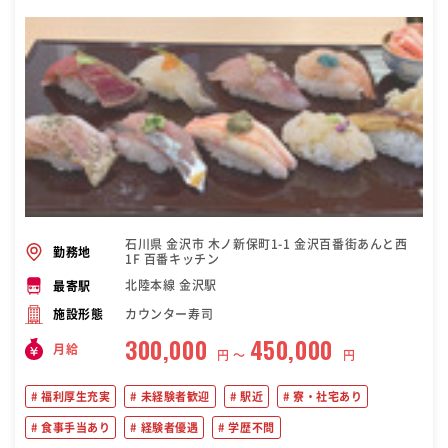
石川県 金沢市 木ノ新保町1-1 金沢百番街あんと西
勤務地
1F 百番キッチン
北陸本線 金沢駅
最寄駅
カウンター寿司
施設形態
300,000
450,000
月給
円 〜
円
福利厚生充実
未経験者歓迎
駅近
寮・社宅あり
食事手当あり
経験者優遇
学歴不問