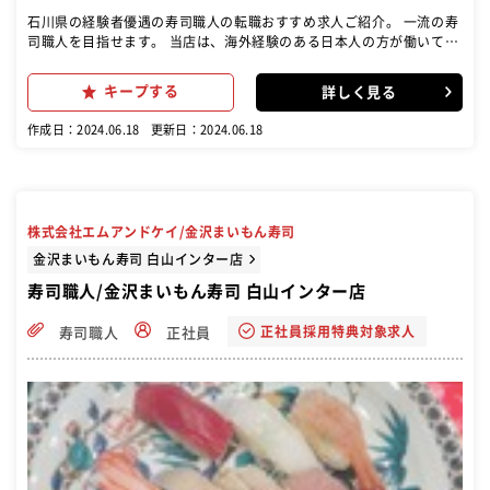
石川県の経験者優遇の寿司職人の転職おすすめ求人ご紹介。 一流の寿
司職人を目指せます。 当店は、海外経験のある日本人の方が働いてい
たり、海外のお客様も多数と、グローバルな職場です。 世界に誇れる
調理のスキルはもちろん、語学も自然と学ぶことのできる環境です。
キープする
詳しく見る
他店での経験を活かして金沢の中心で一緒に当店を、金沢を盛り上げ
ませんか？ ご自身の調理スキルをより高められるお店です。 髪色やネ
作成日：2024.06.18
更新日：2024.06.18
イルは似合っていればOK！ オーナーの私が言うんだから自分らしく
来て下さいね！ ご希望の方は海外居住経験のあるオーナーが英語を教
えることも可能です★
株式会社エムアンドケイ/金沢まいもん寿司
金沢まいもん寿司 白山インター店
寿司職人/金沢まいもん寿司 白山インター店
正社員採用特典対象求人
寿司職人
正社員