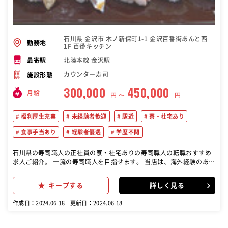
石川県 金沢市 木ノ新保町1-1 金沢百番街あんと西
勤務地
1F 百番キッチン
北陸本線 金沢駅
最寄駅
カウンター寿司
施設形態
300,000
450,000
月給
円 〜
円
福利厚生充実
未経験者歓迎
駅近
寮・社宅あり
食事手当あり
経験者優遇
学歴不問
石川県の寿司職人の正社員の寮・社宅ありの寿司職人の転職おすすめ
求人ご紹介。 一流の寿司職人を目指せます。 当店は、海外経験のある
日本人の方が働いていたり、海外のお客様も多数と、グローバルな職
場です。 世界に誇れる調理のスキルはもちろん、語学も自然と学ぶこ
キープする
詳しく見る
とのできる環境です。 他店での経験を活かして金沢の中心で一緒に当
店を、金沢を盛り上げませんか？ ご自身の調理スキルをより高められ
作成日：2024.06.18
更新日：2024.06.18
るお店です。 髪色やネイルは似合っていればOK！ オーナーの私が言
うんだから自分らしく来て下さいね！ ご希望の方は海外居住経験のあ
るオーナーが英語を教えることも可能です★