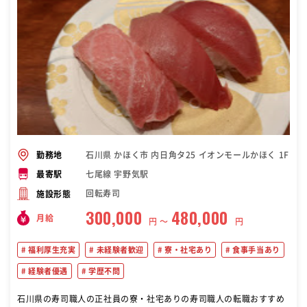
石川県 かほく市 内日角タ25 イオンモールかほく 1F
勤務地
七尾線 宇野気駅
最寄駅
回転寿司
施設形態
300,000
480,000
月給
円 〜
円
福利厚生充実
未経験者歓迎
寮・社宅あり
食事手当あり
経験者優遇
学歴不問
石川県の寿司職人の正社員の寮・社宅ありの寿司職人の転職おすすめ