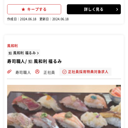
司職人大募集！！ 入社三か月後に、入社祝金10万円進呈いたします。
(当社規定あり) 新店舗オープンまでは、既存店にて研修もできます。
キープする
詳しく見る
回転寿司で寿司職人としての業務をお任せします。毎朝夕水揚げされ
るいきのいい魚介を1貫1貫握り、お客様に提供します。 調理・接客・
作成日：2024.06.18
更新日：2024.06.18
などをお願いします。 また、仕事に慣れてきましたら、発注業務・人
材育成・店舗管理などもお願い致します。
風和利
鮨 風和利 福るみ
寿司職人/ 鮨 風和利 福るみ
正社員採用特典対象求人
寿司職人
正社員