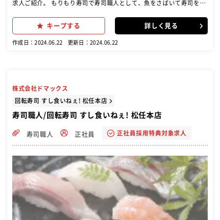
求人ご紹介。 もりもり寿司で寿司職人として、魚をさばいて寿司を握
って提供す るお仕事を主にお任せします！ 【具体的な仕事内容】寿司
を握る／調理（魚をさばく）／仕入れや 仕込み／在庫管理／店内清掃
キープする
詳しく見る
／メニュー開発など 【入社後の研修内容】まずは全体の流れを掴んで
いただくため、ホ ールや洗い場からスタート。３か月～調理場で、簡
作成日：2024.06.22
更新日：2024.06.22
単な握りの用意 からお任せしていきます。６か月～実際に回転レーン
の中に入り、 お客様の前で握りの練習をしていきます。魚のさばき方
なども６か 月以降、適正を見ながら段階的に指導します。１年後には
店舗運営 も調理技術も身につけた、一人前の寿司職人として成長でき
ます！ ゆくゆくは店長や仕入れ管理責任者といったキャリアも◎独立
株式会社ドマックス
開業 してＦＣ店舗の社長になった実績もあり
回転寿司 すし食いねぇ! 松任本店
寿司職人/回転寿司 すし食いねぇ! 松任本店
正社員採用特典対象求人
寿司職人
正社員