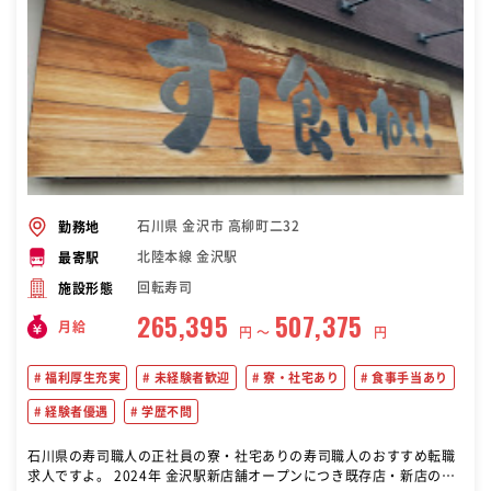
石川県 金沢市 高柳町二32
勤務地
北陸本線 金沢駅
最寄駅
回転寿司
施設形態
265,395
507,375
月給
円 〜
円
福利厚生充実
未経験者歓迎
寮・社宅あり
食事手当あり
経験者優遇
学歴不問
石川県の寿司職人の正社員の寮・社宅ありの寿司職人のおすすめ転職
求人ですよ。 2024年 金沢駅新店舗オープンにつき既存店・新店の寿