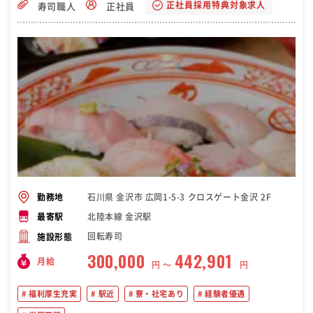
正社員採用特典対象求人
寿司職人
正社員
石川県 金沢市 広岡1-5-3 クロスゲート金沢 2F
勤務地
北陸本線 金沢駅
最寄駅
回転寿司
施設形態
300,000
442,901
月給
円 〜
円
福利厚生充実
駅近
寮・社宅あり
経験者優遇