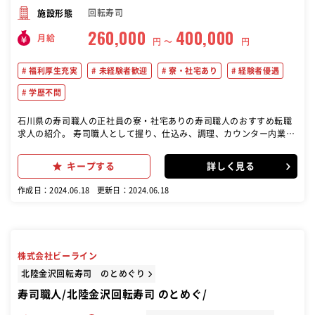
回転寿司
施設形態
260,000
400,000
月給
円 〜
円
福利厚生充実
未経験者歓迎
寮・社宅あり
経験者優遇
学歴不問
石川県の寿司職人の正社員の寮・社宅ありの寿司職人のおすすめ転職
求人の紹介。 寿司職人として握り、仕込み、調理、カウンター内業務
全般です。 調理に関する一定の技術や知識を身につけたら、カウンタ
ー内でお客様とコミュニケーションを楽しみながらお寿司や料理の提
キープする
詳しく見る
供をお願いします。 【具体的には】 ・寿司を握る ・仕込む ・一品料
理を調理する など ＊元営業、接客販売、ホテル出身者も活躍中 ＊倉
作成日：2024.06.18
更新日：2024.06.18
庫や工場など軽作業経験者も歓迎 ＊ドライバーや作業員など異業種転
職希望者も是非 【入社後まずは】 仕込み・魚の捌き方、握りまでひと
通り覚えていただきます。 下積み時代は長期間包丁も握れない...なん
てこと、当店ではありません！ 未経験でも一からマスターできる教育
体制があるので、職人としてしっかり成長できます。
株式会社ビーライン
北陸金沢回転寿司 のとめぐり
寿司職人/北陸金沢回転寿司 のとめぐ/