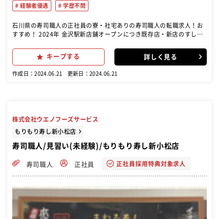
経験者優遇
学歴不問
石川県の寿司職人の正社員の寮・社宅ありの寿司職人の転職求人！お
すすめ！ 2024年 金沢駅新店舗オープンにつき既存店・新店のすし職
人大募集！！ 入社三か月後に、入社祝金5万円進呈いたします。（当
社規定あり） 新店舗オープンまでは、既存店にて研修もできます。 ＜
キープする
詳しく見る
お仕事について＞ 回転寿司店で寿司の調理､接客をお任せします｡ 3ヶ
月の研修を終えた後に店舗ですし職人としての業務を行っていただき
作成日：2024.06.21
更新日：2024.06.21
ます｡ 研修中でも給与は全額支給
株式会社ウエノフーズサービス
もりもり寿し新小松店
寿司職人/見習い(未経験)/もりもり寿し新小松店
正社員採用特典対象求人
寿司職人
正社員