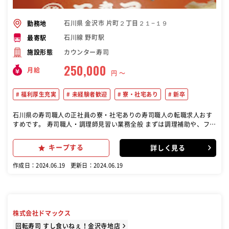
石川県 金沢市 片町２丁目２１−１９
勤務地
石川線 野町駅
最寄駅
カウンター寿司
施設形態
250,000
月給
円 〜
福利厚生充実
未経験者歓迎
寮・社宅あり
新卒
石川県の寿司職人の正社員の寮・社宅ありの寿司職人の転職求人おす
すめです。 寿司職人・調理師見習い業務全般 まずは調理補助や、フロ
アー業務、雑務から接客の基本を学び、その後、徐々 に調理の技術を
身につけていただきます。また、いづれ自分の店舗を持てる迄 に指導
キープする
詳しく見る
し、寿司ばかりでなく割烹等の日本料理全般を身につけ、調理師免
許、 ふぐ免許も取得することが出来ます。★毎月１回、金沢料理職人
作成日：2024.06.19
更新日：2024.06.19
塾の受講がで きます。★日本調理技能士会に出場出来ます。★全国大
会にも出場が出来、当 店では毎回下記のような上位入賞者が出ていま
す。●２０１６年全国４位、２ ０１７年全国２位
株式会社ドマックス
回転寿司 すし食いねぇ！金沢寺地店