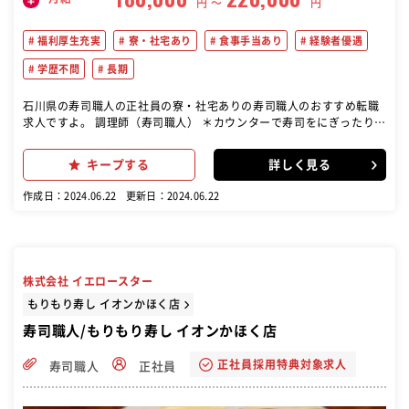
円 〜
円
福利厚生充実
寮・社宅あり
食事手当あり
経験者優遇
学歴不問
長期
石川県の寿司職人の正社員の寮・社宅ありの寿司職人のおすすめ転職
求人ですよ。 調理師（寿司職人） ＊カウンターで寿司をにぎったり、
接客をしたりする ＊調理場で調理・盛付けなどを行う 業務の変更範
囲：なし 将来独立して開業したい方も応援しております。
キープする
詳しく見る
作成日：2024.06.22
更新日：2024.06.22
株式会社 イエロースター
もりもり寿し イオンかほく店
寿司職人/もりもり寿し イオンかほく店
正社員採用特典対象求人
寿司職人
正社員