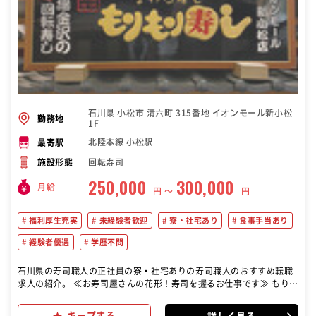
石川県 小松市 清六町 315番地 イオンモール新小松
勤務地
1F
北陸本線 小松駅
最寄駅
回転寿司
施設形態
250,000
300,000
月給
円 〜
円
福利厚生充実
未経験者歓迎
寮・社宅あり
食事手当あり
経験者優遇
学歴不問
石川県の寿司職人の正社員の寮・社宅ありの寿司職人のおすすめ転職
求人の紹介。 ≪お寿司屋さんの花形！寿司を握るお仕事です≫ もりも
り寿司で寿司職人見習いとして、魚をさばいて寿司を握って提供する
お仕事を主にお任せします！入社から1年後には一人前の寿司職人を
キープする