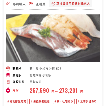
正社員採用特典対象求人
寿司職人
正社員
石川県 小松市 沖町 528
勤務地
北陸本線 小松駅
最寄駅
回転寿司
施設形態
257,590
273,201
月給
円 〜
円
福利厚生充実
未経験者歓迎
寮・社宅あり
食事手当あり