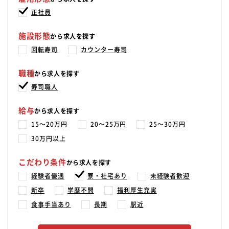
正社員
施設形態
から求人を探す
回転寿司
カウンター寿司
職種
から求人を探す
寿司職人
給与
から求人を探す
15〜20万円
20〜25万円
25〜30万円
30万円以上
こだわり条件
から求人を探す
経験者優遇
寮・社宅あり
未経験者歓迎
新卒
学歴不問
福利厚生充実
食事手当あり
長期
駅近