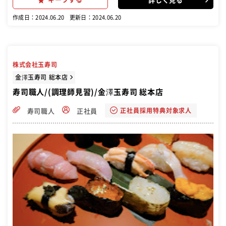
詳しく見る
目指せます！ 【具体的には…】 ・寿司を握る ・調理（魚をさばく）
・仕入れや仕込み ・在庫管理 ・店内清掃 ・メニュー開発 など 【入社
作成日：2024.06.20
更新日：2024.06.20
後の研修内容】 （最初の1～2か月） 最初は全体の流れをつかんでも
らいたいので、ホールや洗い場からスタート。お客さんが少ない時間
には調理場に入って、まずは甘エビの皮むき、わさびの作り方、薬味
の仕込み、味噌汁具材の下処理・・・など、包丁を使わない仕事から
ご指導していきます。 （3ヶ月以降～） 調理場で、簡単な握りの用意
株式会社玉寿司
からお任せしていきます。 軍艦や巻物の調理、ネタ、薬味の盛付けな
どをご指導します。 （半年～） 実際に回転レーンの中に入って、お客
金澤玉寿司 総本店
様の前で握りを練習していきます。 魚のさばき方なども、半年以降に
寿司職人/(調理師見習)/金澤玉寿司 総本店
適性を見ながら、段階を踏んで指導していきます。 （1年後） 店舗運
営も調理技術も身についた、一人前の寿司職人として成長！ ※その
正社員採用特典対象求人
寿司職人
正社員
後、店舗の店長や仕入れ管理責任者といったキャリアがあります。コ
ツコツ現場で頑張っていた寿司職人が独立開業してFC店舗の社長とし
て経営をおこなっている実績もあります！仕事の取り組み方をしっか
り評価します。 ＜じつは魚をさばくのが8割！魚の種類が多くて飽き
ない仕事です＞ 「まぐろ」「のどぐろ」「がす海老」「ぶり」…な
ど、多くの魚を扱っている当店。季節や年によっても扱う魚が違うの
で、いろいろな魚のさばき方を覚えて、何年もかけてコツコツと努力
し、プロの寿司職人を目指せる楽しみがあります！また、寿司を握っ
たり、魚をさばく技術は、無くならないし、今後も必要とされていく
もの。手に職をつけたい！何かのプロになりたい！という方にはピッ
タリです。