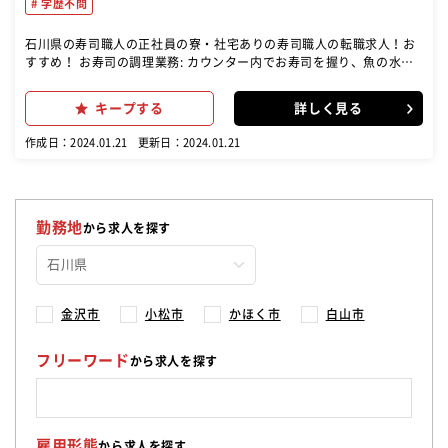
学歴不問
石川県の寿司職人の正社員の寮・社宅ありの寿司職人の転職求人！お
すすめ！ お寿司の調理業務: カウンター内でお寿司を握り、魚の水洗
いなどの寿司職人としての業務を担当します。 単品料理の調理と仕込
み: お寿司以外にも単品料理があるため、それらの調理や仕込みも担当
キープする
詳しく見る
します。
作成日：2024.01.21
更新日：2024.01.21
勤務地
から求人を探す
金沢市
小松市
かほく市
白山市
フリーワード
から求人を探す
雇用形態
から求人を探す