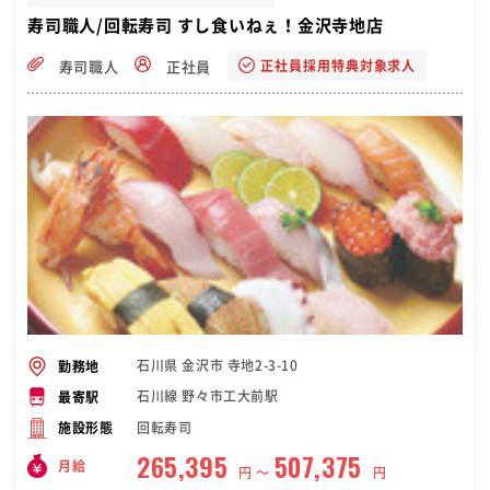
寿司職人/回転寿司 すし食いねぇ！金沢寺地店
正社員採用特典対象求人
寿司職人
正社員
石川県 金沢市 寺地2-3-10
勤務地
石川線 野々市工大前駅
最寄駅
回転寿司
施設形態
265,395
507,375
月給
円 〜
円