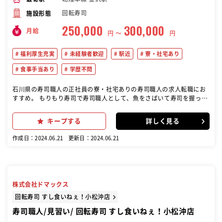
回転寿司
施設形態
250,000
300,000
月給
円 〜
円
福利厚生充実
未経験者歓迎
駅近
寮・社宅あり
食事手当あり
学歴不問
石川県の寿司職人の正社員の寮・社宅ありの寿司職人の求人転職にお
すすめ。 もりもり寿司で寿司職人として、魚をさばいて寿司を握って
提供す るお仕事を主にお任せします！【具体的な仕事内容】寿司を握
る／ 調理（魚をさばく）／仕入れや仕込み／在庫管理／店内清掃／メ
キープする
詳しく見る
ニ ュー開発など【入社後の研修内容】まずは全体の流れを掴んでいた
だくため、ホールや洗い場からスタート。３か月～調理場で、簡単 な
作成日：2024.06.21
更新日：2024.06.21
握りの用意からお任せしていきます。６か月～実際に回転レーン の中
に入り、お客様の前で握りの練習をしていきます。魚のさばき 方など
も６か月以降、適正を見ながら段階的に指導します。１年後 には店舗
運営も調理技術も身につけた、一人前の寿司職人として成 長できま
す！ゆくゆくは店長や仕入れ管理責任者といったキャリア も◎独立開
株式会社ドマックス
業してＦＣ店舗の社長になった実績もあり【変更範囲： 変更なし】
（オンライン自主応募の場合、紹介状は不要です）
回転寿司 すし食いねぇ！小松沖店
寿司職人/見習い/ 回転寿司 すし食いねぇ！小松沖店