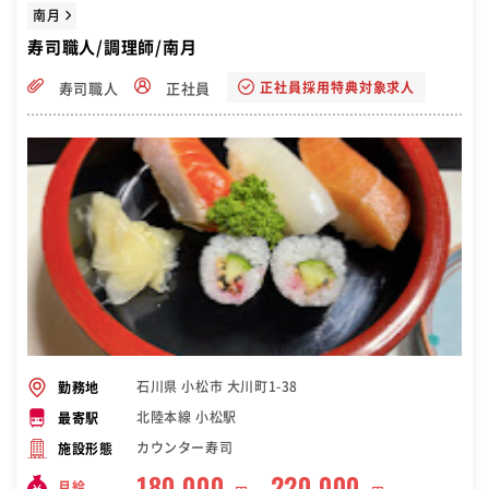
南月
寿司職人/調理師/南月
正社員採用特典対象求人
寿司職人
正社員
石川県 小松市 大川町1-38
勤務地
北陸本線 小松駅
最寄駅
カウンター寿司
施設形態
180,000
220,000
月給