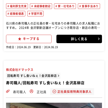
福利厚生充実
未経験者歓迎
寮・社宅あり
食事手当あり
経験者優遇
学歴不問
石川県の寿司職人の正社員の寮・社宅ありの寿司職人の求人転職にお
すすめ。 2024年 金沢駅新店舗オープンにつき既存店・新店の寿司職
人大募集！！ 入社三か月後に、入社祝金10万円進呈いたします。(当
社規定あり) 新店舗オープンまでは、既存店にて研修もできます。 回
キープする
詳しく見る
転寿司で寿司職人としての業務をお任せします。毎朝夕水揚げされる
いきのいい魚介を1貫1貫握り、お客様に提供します。 調理・接客・な
作成日：2024.06.19
更新日：2024.06.19
どをお願いします。 また、仕事に慣れてきましたら、発注業務・人材
育成・店舗管理などもお願い致します。
株式会社ドマックス
回転寿司 すし食いねぇ！金沢高柳店
寿司職人/回転寿司 すし食いねぇ！金沢高柳店
正社員採用特典対象求人
寿司職人
正社員