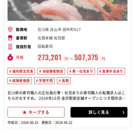
石川県 白山市 田中町617
勤務地
北陸本線 松任駅
最寄駅
回転寿司
施設形態
273,201
507,375
月給
円 〜
円
福利厚生充実
未経験者歓迎
寮・社宅あり
食事手当あり
経験者優遇
学歴不問
長期
石川県の寿司職人の正社員の寮・社宅ありの寿司職人の転職求人はこ
ちらがおすすめ。 2024年10月 金沢駅新店舗オープンにつき既存店・
新店の寿司職人大募集！！ 入社三か月後に、入社祝金10万円進呈いた
します。(当社規定あり) 新店舗オープンまでは、既存店にて研修もで
キープする
詳しく見る
きます。 回転寿司で寿司職人としての業務をお任せします。毎朝夕水
揚げされるいきのいい魚介を1貫1貫握り、お客様に提供します。 調
作成日：2024.06.22
更新日：2024.06.22
理・接客・などをお願いします。 また、仕事に慣れてきましたら、発
注業務・人材育成・店舗管理などもお願い致します。