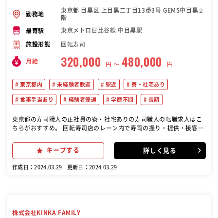
東京都 目黒区 上目黒二丁目13番3号 GEMS中目黒２
勤務地
階
東京メトロ日比谷線 中目黒駅
最寄駅
回転寿司
施設形態
320,000
480,000
月給
円 〜
円
東京都内
未経験者歓迎
駅近
寮・社宅あり
食事手当あり
経験者優遇
学歴不問
長期
東京都の寿司職人の正社員の寮・社宅ありの寿司職人の転職求人はこ
ちらがおすすめ。 回転寿司店のレーン内で寿司の握り・提供・接客を
主にお任せします。 出勤後は自分の持ち場を中心に、魚や貝類をはじ
めとした食材の仕込み作業を行っていただき、営業中はレーン内に立
キープする
詳しく見る
ち、明るい笑顔でお客様を迎えてください。 また経験の浅いスタッフ
にも丁寧に指導をし、後進の育成もお願いします。 活美登利では、板
作成日：2024.03.29
更新日：2024.03.29
前が定期的にマイクでおすすめ商品をアピールします！
株式会社KINKA FAMILY