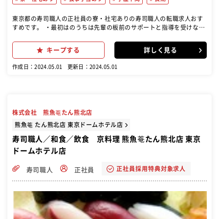
東京都の寿司職人の正社員の寮・社宅ありの寿司職人の転職求人おす
すめです。 ・最初はのうちは先輩の板前のサポートと指導を受けなが
らお仕事をしていただきます。 未経験からスタートしたばかりの先輩
ばかりなので、相談もしやすいです。 ・名物のしあたまをはじめとし
キープする
詳しく見る
た逸品調理 ・寿司調理 ・仕込み ・発注 ・在庫管理など
作成日：2024.05.01
更新日：2024.05.01
株式会社 熊魚菴たん熊北店
熊魚菴 たん熊北店 東京ドームホテル店
寿司職人／和食／飲食 京料理 熊魚菴たん熊北店 東京
ドームホテル店
正社員採用特典対象求人
寿司職人
正社員