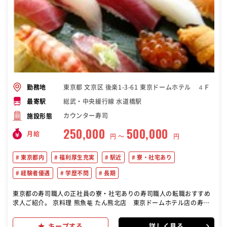
東京都 文京区 後楽1-3-61 東京ドームホテル ４Ｆ
勤務地
総武・中央緩行線 水道橋駅
最寄駅
カウンター寿司
施設形態
250,000
500,000
月給
円 〜
円
東京都内
福利厚生充実
駅近
寮・社宅あり
経験者優遇
学歴不問
長期
東京都の寿司職人の正社員の寮・社宅ありの寿司職人の転職おすすめ
求人ご紹介。 京料理 熊魚菴 たん熊北店 東京ドームホテル店の寿司
職人として、寿司の握りをメインにした調理業務全般をお任せしま
す。 堅苦しさのない環境で、自身の経験やスキルを活かしつつ成長で
キープする
詳しく見る