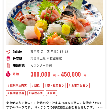
東京都 品川区 平塚2-17-12
勤務地
東急池上線 戸越銀座駅
最寄駅
カウンター寿司
施設形態
300,000
450,000
月給
円 〜
円
福利厚生充実
駅近
寮・社宅あり
食事手当あり
経験者優遇
学歴不問
長期
東京都の寿司職人の正社員の寮・社宅ありの寿司職人の転職求人のお
すすめページです。 キッチンでの調理業務全般をお任せします。 ・仕