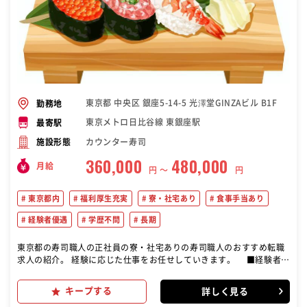
東京都 中央区 銀座5-14-5 光澤堂GINZAビル B1F
勤務地
東京メトロ日比谷線 東銀座駅
最寄駅
カウンター寿司
施設形態
360,000
480,000
月給
円 〜
円
東京都内
福利厚生充実
寮・社宅あり
食事手当あり
経験者優遇
学歴不問
長期
東京都の寿司職人の正社員の寮・社宅ありの寿司職人のおすすめ転職
求人の紹介。 経験に応じた仕事をお任せしていきます。 ■経験者
（一般） 魚の仕込みや寿司調理、一品料理などの調理全般をお任せし
ます。 ■見習い 魚の仕込みや軍艦、巻物、簡単な料理や仕込みなどか
キープする
詳しく見る
ら徐々に覚えていただきます。 経験や技術レベルに合わせた仕事をお