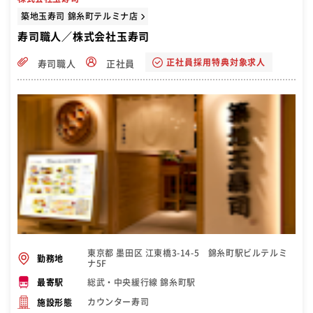
設け、まったくの未経験からでもプロの職人や管理職候補へと成長し
ていける環境を用意していますので、安心してご入社いただけます。
築地玉寿司 錦糸町テルミナ店
寿司職人／株式会社玉寿司
正社員採用特典対象求人
寿司職人
正社員
東京都 墨田区 江東橋3-14-5 錦糸町駅ビルテルミ
勤務地
ナ5F
総武・中央緩行線 錦糸町駅
最寄駅
カウンター寿司
施設形態