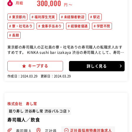
300,000
月給
円 〜
東京都内
福利厚生充実
未経験者歓迎
駅近
寮・社宅あり
食事手当あり
経験者優遇
学歴不問
長期
東京都の寿司職人の正社員の寮・社宅ありの寿司職人の転職求人おす
すめです。 KINKA sushi bar izakaya 渋谷の寿司職人として、寿司全
般の握りを行なっていただきます。 世界で展開しているブランドの寿
司職人として活躍できるチャンス！ 日本だからこそできる新鮮な食材
キープする
詳しく見る
を使用し、心のこもった一貫をお任せします！
作成日：2024.03.29
更新日：2024.03.29
株式会社 寿し常
廻り寿し 渋谷寿し常 渋谷パルコ店
寿司職人／飲食
正社員採用特典対象求人
寿司職人
正社員