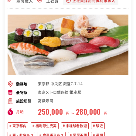
正社員採用特典対象求人
寿司職人
正社員
おります。
東京都 中央区 銀座7-7-14
勤務地
東京メトロ銀座線 銀座駅
最寄駅
高級寿司
施設形態
250,000
280,000
月給
円 〜
円
東京都内
福利厚生充実
未経験者歓迎
駅近
寮・社宅あり
食事手当あり
学歴不問
長期