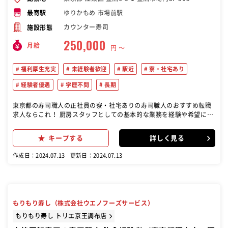
ゆりかもめ 市場前駅
最寄駅
カウンター寿司
施設形態
250,000
月給
円 〜
福利厚生充実
未経験者歓迎
駅近
寮・社宅あり
経験者優遇
学歴不問
長期
東京都の寿司職人の正社員の寮・社宅ありの寿司職人のおすすめ転職
求人ならこれ！ 厨房スタッフとしての基本的な業務を経験や希望に合
わせてお任せ致します ※仕込み・調理業務など 仕込み業務： 魚の下
処理や材料の準備など、寿司の仕込みに関する作業を行います。 調理
キープする
詳しく見る
業務： 寿司の握りやその他の調理業務を担当します。経験や希望に応
じて、調理の範囲が広がります。 その他の厨房業務： キッチンの清掃
作成日：2024.07.13
更新日：2024.07.13
や片付け、道具の管理など、基本的な厨房業務全般も含まれます。
もりもり寿し（株式会社ウエノフーズサービス）
もりもり寿し トリエ京王調布店