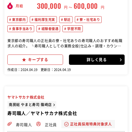
300,000
600,000
月給
円 〜
円
東京都内
福利厚生充実
駅近
寮・社宅あり
食事手当あり
経験者優遇
学歴不問
東京都の寿司職人の正社員の寮・社宅ありの寿司職人のおすすめ転職
求人の紹介。 └寿司職人としての業務全般(仕込み・調理・カウンタ
ー接客等） 便利で簡単なシステム化、実はこの業界でも多数の店舗で
取り入れられています。 でも、そんな中で頑固に昔ながらの江戸前鮨
キープする
詳しく見る
の継承にこだわった仕事を大切にしている築地玉寿司。 伝統を大切に
しながら、安心して口にできる寿司と心地よい接客をお任せします。
作成日：2024.04.19
更新日：2024.04.19
ヤマトサカナ株式会社
南房総 やまと寿司 篠崎店
寿司職人／ヤマトサカナ株式会社
正社員採用特典対象求人
寿司職人
正社員