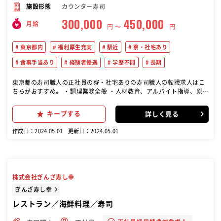
カウンター寿司
施設形態
300,000
450,000
月給
円 〜
円
東京都内
福利厚生充実
駅近
寮・社宅あり
食事手当あり
経験者優遇
学歴不問
長期
東京都の寿司職人の正社員の寮・社宅ありの寿司職人の転職求人はこ
ちらがおすすめ。 ・調理業務全般 ・人材教育、アルバイト指導、原価
管理、発注・在庫管理などマネジメント業務もお任せしていきます。
将来的には、料理長として調理場を管理したり、メニュー開発に携わ
キープする
詳しく見る
ったり、幅広い分野で活躍してください！ 少しずつ業務の幅を広げて
いきましょう。幅広い業務に携われるので、着実にスキルアップして
作成日：2024.05.01
更新日：2024.05.01
いくことができますよ。 店舗は風通しよく、スタッフが主役となって
運営をしています！ 当ブランドでは若手職人の育成にも積極的に取り
組んでいます。寿司職人は現在、深刻な人材不足に陥っています。一
人前になるまで長い修行期間を要するというハードルの高さから、特
に若手世代の職人不足が課題となっていたところに 、コロナ禍が追い
株式会社ぎんざ寿し幸
打ちをかけました。 そうした状況を受け、料理人のクラフトマンシッ
プと日本の食文化の継承を使命と考える当社では、未来を担う職人を
ぎんざ寿し幸
育成するべく、本格的な取り組みをスタートしました 。厳しい修行や
レストラン／海鮮料理／寿司
見て学ぶスタイルではなく、未経験者でも 3 ヶ月で技術を習得できる
よう、基礎から体系的に学べる 「板前オープンスクール」を実施して