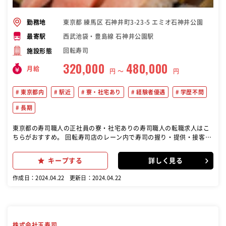
東京都 練馬区 石神井町3-23-5 エミオ石神井公園
勤務地
西武池袋・豊島線 石神井公園駅
最寄駅
回転寿司
施設形態
320,000
480,000
月給
円 〜
円
東京都内
駅近
寮・社宅あり
経験者優遇
学歴不問
長期
東京都の寿司職人の正社員の寮・社宅ありの寿司職人の転職求人はこ
ちらがおすすめ。 回転寿司店のレーン内で寿司の握り・提供・接客を
主にお任せします。 出勤後は自分の持ち場を中心に、魚や貝類をはじ
めとした食材の仕込み作業を行っていただき、営業中はレーン内に立
キープする
詳しく見る
ち、明るい笑顔でお客様を迎えてください。 また経験の浅いスタッフ
にも丁寧に指導をし、後進の育成もお願いします。 忙しい飲食店の現
作成日：2024.04.22
更新日：2024.04.22
場でしっかり指導してもらえるのか？ 多くの未経験者の方が不安に感
じるポイントですよね。 「活美登利」では丁寧な現場での技術指導以
外にも、研修施設での充実したオフジョブトレーニングを実施してい
ます。 「仕込みコース」や「握りコース」「マグロ解体」「接客・フ
ロア」「管理者研修」など、経験やレベルに応じた7つの研修制度を
株式会社玉寿司