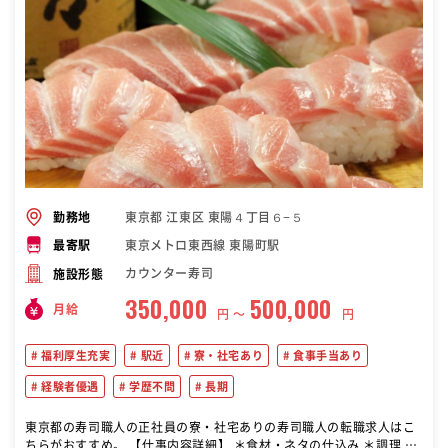
東京都 江東区 東陽４丁目６−５
勤務地
東京メトロ東西線 東陽町駅
最寄駅
カウンター寿司
施設形態
350,000
500,000
月給
円 〜
円
福利厚生充実
駅近
寮・社宅あり
食事手当あり
経験者優遇
学歴不問
長期
東京都の寿司職人の正社員の寮・社宅ありの寿司職人の転職求人はこ
ちらがおすすめ。 【仕事内容詳細】 ＊食材・ネタの仕込み ＊調理 ＊