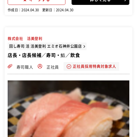
きます。伝統的な技術や知識を学びながら、厳選された京野菜や旬の
食材を使い、お客様に至福のひとときを提供します。経験者はもちろ
作成日：2024.04.30
更新日：2024.04.30
ん、新しい環境でチャレンジしたい方にも適しています。
株式会社 活美登利
回し寿司 活 活美登利 エミオ石神井公園店
店長・店長候補／寿司・鮨／飲食
正社員採用特典対象求人
寿司職人
正社員