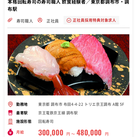
本格回転寿司の寿司職人 飲食経験者／東京都調布市・調
布駅
正社員採用特典対象求人
寿司職人
正社員
東京都 調布市 布田4-4-22 トリエ京王調布 A館 5F
勤務地
京王電鉄京王線 調布駅
最寄駅
回転寿司
施設形態
300,000
480,000
月給
円 〜
円