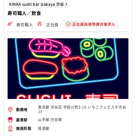
KINKA sushi bar izakaya 渋谷
寿司職人／飲食
正社員採用特典対象求人
寿司職人
正社員
東京都 渋谷区 宇田川町3-10 いちごフィエスタ渋谷
勤務地
2F
山手線 渋谷駅
最寄駅
居酒屋
施設形態