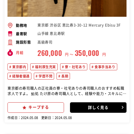
東京都 渋谷区 恵比寿3-30-12 Mercury Ebisu 3F
勤務地
山手線 恵比寿駅
最寄駅
高級寿司
施設形態
260,000
350,000
月給
円 〜
円
東京都内
福利厚生充実
寮・社宅あり
食事手当あり
経験者優遇
学歴不問
長期
東京都の寿司職人の正社員の寮・社宅ありの寿司職人のおすすめ転職
求人ですよ。 鮨処 たけ原の寿司職人として、経験や能力・スキルに応
じ寿司の握りや、一品料理の調理全般を行なっていただきます。 キャ
リアのある方は今までの経験を存分に活かせて、更なるスキルアップ
キープする
詳しく見る
も目指せる環境です！
作成日：2024.05.08
更新日：2024.05.08