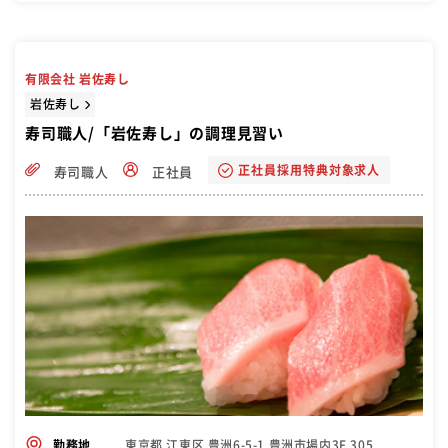
有限会社 岩佐寿し
岩佐寿し
寿司職人/「岩佐寿し」の調理見習い
正社員採用特典対象求人
寿司職人
正社員
東京都 江東区 豊洲6-5-1 豊洲市場内3F 305
勤務地