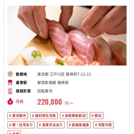
東京都 江戸川区 篠崎町7-12-21
勤務地
都営新宿線 篠崎駅
最寄駅
回転寿司
施設形態
220,000
月給
円 〜
東京都内
福利厚生充実
未経験者歓迎
駅近
寮・社宅あり
食事手当あり
経験者優遇
学歴不問