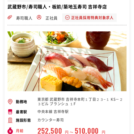
武蔵野市/寿司職人・板前/築地玉寿司 吉祥寺店
正社員採用特典対象求人
寿司職人
正社員
東京都 武蔵野市 吉祥寺本町１丁目２３−１ KS－２
勤務地
３ビル ブランシュ １F
中央本線 吉祥寺駅
最寄駅
カウンター寿司
施設形態
252,500
510,000
月給
円 〜
円