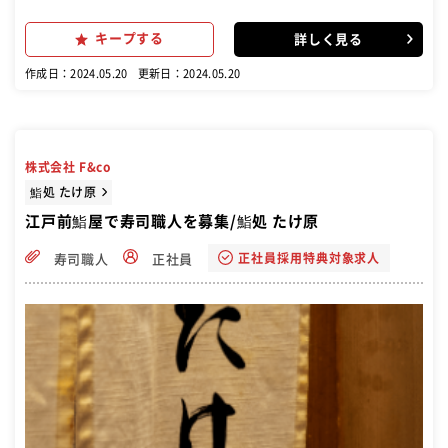
入れ ・仕込み ・調理 ・盛り付け ・洗い場 など 最初は経験に応じ
て、寿司・天ぷら・焼き物など、得意分野をお任せします。 お客様に
キープする
詳しく見る
心を込めたお料理をお届けしてください。
作成日：2024.05.20
更新日：2024.05.20
株式会社 F&co
鮨処 たけ原
江戸前鮨屋で寿司職人を募集/鮨処 たけ原
正社員採用特典対象求人
寿司職人
正社員