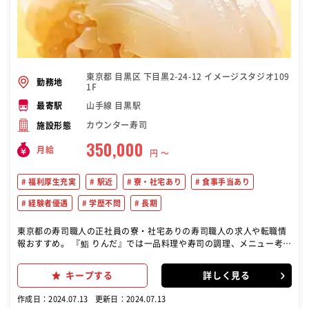
東京都 目黒区 下目黒2-24-12 イメージスタジオ109
勤務地
1F
山手線 目黒駅
最寄駅
カウンター寿司
施設形態
350,000
月給
円 〜
福利厚生充実
駅近
寮・社宅あり
食事手当あり
経験者優遇
学歴不問
長期
東京都の寿司職人の正社員の寮・社宅ありの寿司職人の求人や転職情
報おすすめ。 『鮨 りんだ』では一品料理や寿司の調理、メニュー考
案、新しい技術の習得など、多岐にわたる業務を担当します。 一品料
理や寿司の調理: キッチンでの一品料理の調理やカウンターでの寿司の
キープする
詳しく見る
握りを担当。 メニュー開発と技術向上: 新しいメニューの考案や提
案。 基本的な技術の習得から高度な技術の向上まで。 準備、仕込み、
作成日：2024.07.13
更新日：2024.07.13
片付け: 営業前の食材の仕込みや準備、営業後の片付けや清掃。