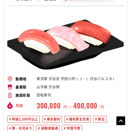
東京都 渋谷区 宇田川町１５−１ 渋谷パルコ B１
勤務地
山手線 渋谷駅
最寄駅
回転寿司
施設形態
300,000
400,000
月給
円 〜
円
時給1,500円以上
東京都内
福利厚生充実
駅近
寮・社宅あり
経験者優遇
学歴不問